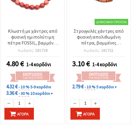
ΔΗΜΟΦΙΛΉ ΠΡΟΪΌΝ
Κλωστή με χάντρες από
Στρογγυλές χάντρες από
φυσική ημιπολύτιμη
φυσική απολιθωμένη
πέτρα FOSSIL, βαμμένες
πέτρα, βαμμένες
ροζ-κόκκινο, στρογγυλές,
πορτοκαλί, 4 mm –
Κωδικός:
181729
Κωδικός:
181721
10 mm, ~37 τεμ.
περίπου 85 τεμ. ανά
κορδόνι, ημιπολύτιμες
4.80
€
3.10
€
1-4 κορδόνι
1-4 κορδόνι
για κατασκευή
κοσμημάτων, beading &
ΕΚΠΤΏΣΕΙΣ
ΕΚΠΤΏΣΕΙΣ
DIY χειροτεχνίες
ΓΙΑ ΠΟΣΌΤΗΤΑ
ΓΙΑ ΠΟΣΌΤΗΤΑ
4.32 €
2.79 €
- 10 %
5-9 κορδόνι
- 10 %
5 κορδόνι +
3.36 €
- 30 %
10 κορδόνι +
ΑΓΟΡΆ
ΑΓΟΡΆ