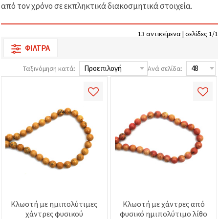
επισκεψιμότητα
από τον χρόνο σε εκπληκτικά διακοσμητικά στοιχεία.
και να
προβάλλουμε
πιο σχετικό
13 αντικείμενα | σελίδες 1/1
περιεχόμενο
και
ΦΊΛΤΡΑ
διαφημίσεις,
μεταξύ
άλλων με
Ταξινόμηση κατά:
Ανά σελίδα:
τη βοήθεια
των
συνεργατών
μας για
αναλύσεις
και
μάρκετινγκ.
Μπορείτε
να
συμφωνήσετε
να
χρησιμοποιήσετε
όλα τα
cookies
κάνοντας
κλικ στον
Κλωστή με ημιπολύτιμες
Κλωστή με χάντρες από
ιστότοπο!
Ή
χάντρες φυσικού
φυσικό ημιπολύτιμο λίθο