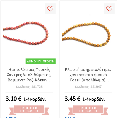
ΔΗΜΟΦΙΛΉ ΠΡΟΪΌΝ
Ημιπολύτιμες Φυσικές
Κλωστή με ημιπολύτιμες
Χάντρες Απολιθώματος,
χάντρες από φυσικό
Βαμμένες Ροζ-Κόκκινο,
Fossil (απολίθωμα),
Στρογγυλές 4mm –
βαμμένες κίτρινες,
Κωδικός:
181726
Κωδικός:
141947
περίπου 85 χάντρες ανά
στρογγυλές 6~6,5 mm,
κλωστή για
περ. 60 τεμ.
3.10
€
3.45
€
1-4 κορδόνι
1-4 κορδόνι
κοσμηματοποιία &
χειροτεχνία
ΕΚΠΤΏΣΕΙΣ
ΕΚΠΤΏΣΕΙΣ
ΓΙΑ ΠΟΣΌΤΗΤΑ
ΓΙΑ ΠΟΣΌΤΗΤΑ