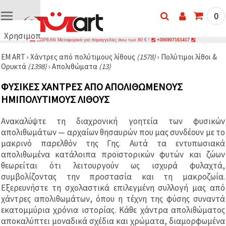
0
Χρησιμοποιούμε
ΔΩΡΕΑΝ Μεταφορικά για παραγγελίες άνω των 80 € !
+306907161417
cookies
EM ART
›
Χάντρες από πολύτιμους λίθους
(1578)
›
Πολύτιμοι λίθοι &
🍪
Ορυκτά
(1398)
›
Απολιθώματα
(13)
Χρησιμοποιούμε
cookies και
ΦΥΣΙΚΈΣ ΧΆΝΤΡΕΣ ΑΠΌ ΑΠΟΛΙΘΩΜΈΝΟΥΣ
παρόμοιες
τεχνολογίες
ΗΜΙΠΟΛΎΤΙΜΟΥΣ ΛΊΘΟΥΣ
για να
διασφαλίσουμε
τη σωστή
Ανακαλύψτε τη διαχρονική γοητεία των φυσικών
λειτουργία
απολιθωμάτων — αρχαίων θησαυρών που μας συνδέουν με το
του
ιστότοπου,
μακρινό παρελθόν της Γης. Αυτά τα εντυπωσιακά
να
απολιθωμένα κατάλοιπα προϊστορικών φυτών και ζώων
βελτιώσουμε
θεωρείται ότι λειτουργούν ως ισχυρά φυλαχτά,
την
εμπειρία
συμβολίζοντας την προστασία και τη μακροζωία.
σας και, με
Εξερευνήστε τη σχολαστικά επιλεγμένη συλλογή μας από
τη
χάντρες απολιθωμάτων, όπου η τέχνη της φύσης συναντά
συγκατάθεσή
σας, να
εκατομμύρια χρόνια ιστορίας. Κάθε χάντρα απολιθώματος
αναλύουμε
αποκαλύπτει μοναδικά σχέδια και χρώματα, διαμορφωμένα
την