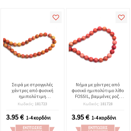
Σειρά με στρογγυλές
Νήμα με χάντρες από
χάντρες από φυσική
φυσικό ημιπολύτιμο λίθο
ημιπολύτιμη
FOSSIL, βαμμένες ροζ-
απολιθωμένη πέτρα,
κόκκινο, στρογγυλές
Κωδικός:
181723
Κωδικός:
181728
χρωματισμένη
8~8,5 mm, ~45 τεμ.
πορτοκαλί (εφέ
3.95
€
3.95
€
1-4 κορδόνι
1-4 κορδόνι
μαρμάρου κόκκινο–
κίτρινο), 8–8,5 mm, περ.
ΕΚΠΤΏΣΕΙΣ
ΕΚΠΤΏΣΕΙΣ
ΓΙΑ ΠΟΣΌΤΗΤΑ
ΓΙΑ ΠΟΣΌΤΗΤΑ