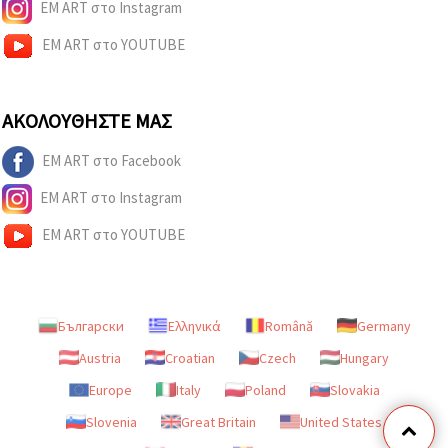
EM ART στο Instagram
EM ART στο YOUTUBE
ΑΚΟΛΟΥΘΉΣΤΕ ΜΑΣ
EM ART στο Facebook
EM ART στο Instagram
EM ART στο YOUTUBE
Български
Ελληνικά
Română
Germany
Austria
Croatian
Czech
Hungary
Europe
Italy
Poland
Slovakia
Slovenia
Great Britain
United States