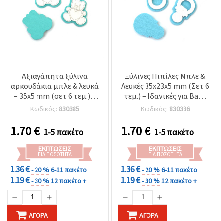
Αξιαγάπητα ξύλινα
Ξύλινες Πιπίλες Μπλε &
αρκουδάκια μπλε & λευκά
Λευκές 35x23x5 mm (Σετ 6
– 35x5 mm (σετ 6 τεμ.) –
τεμ.) – Ιδανικές για Baby
Ιδανικά για βρεφικές
Shower, DIY Κατασκευές &
Κωδικός:
830385
Κωδικός:
830386
κατασκευές, διακόσμηση
Χειροποίητες
& χειροποίητα δώρα
Διακοσμήσεις
1.70
€
1.70
€
1-5 πακέτο
1-5 πακέτο
ΕΚΠΤΏΣΕΙΣ
ΕΚΠΤΏΣΕΙΣ
ΓΙΑ ΠΟΣΌΤΗΤΑ
ΓΙΑ ΠΟΣΌΤΗΤΑ
1.36 €
1.36 €
- 20 %
6-11 πακέτο
- 20 %
6-11 πακέτο
1.19 €
1.19 €
- 30 %
12 πακέτο +
- 30 %
12 πακέτο +
ΑΓΟΡΆ
ΑΓΟΡΆ