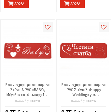
ΑΓΟΡΆ
ΑΓΟΡΆ
Επαναχρησιμοποιούμενο
Επαναχρησιμοποιούμενο
Στένσιλ PVC «BABY»,
PVC Στένσιλ «Happy
Μέγεθος εκτύπωσης: 18 x
Wedding» για
5,5 cm
χειροτεχνίες, Μέγεθος
Κωδικός:
843291
Κωδικός:
843297
Εκτύπωσης: 14x4,3 cm