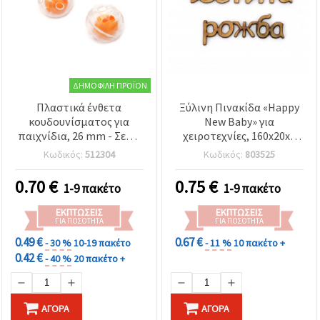
ΔΗΜΟΦΙΛΉ ΠΡΟΪΌΝ
Πλαστικά ένθετα
Ξύλινη Πινακίδα «Happy
κουδουνίσματος για
New Baby» για
παιχνίδια, 26 mm - Σετ 2
χειροτεχνίες, 160x20x3
τεμ.
mm
Κωδικός:
512304
Κωδικός:
803525
0.70
€
0.75
€
1-9 πακέτο
1-9 πακέτο
ΕΚΠΤΏΣΕΙΣ
ΕΚΠΤΏΣΕΙΣ
ΓΙΑ ΠΟΣΌΤΗΤΑ
ΓΙΑ ΠΟΣΌΤΗΤΑ
0.49 €
0.67 €
- 30 %
10-19 πακέτο
- 11 %
10 πακέτο +
0.42 €
- 40 %
20 πακέτο +
ΑΓΟΡΆ
ΑΓΟΡΆ