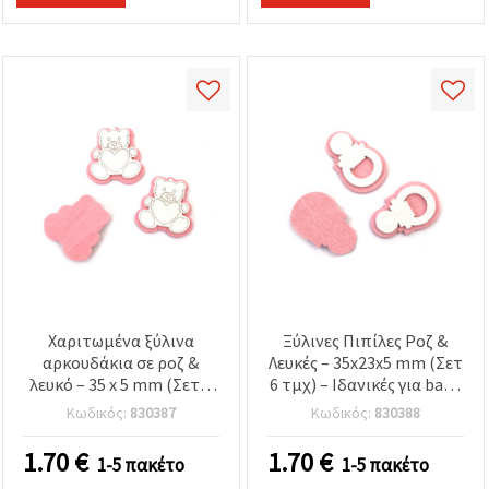
Χαριτωμένα ξύλινα
Ξύλινες Πιπίλες Ροζ &
αρκουδάκια σε ροζ &
Λευκές – 35x23x5 mm (Σετ
λευκό – 35 x 5 mm (Σετ 6
6 τμχ) – Ιδανικές για baby
τεμ.) – Ιδανικά για
shower, DIY κατασκευές
Κωδικός:
830387
Κωδικός:
830388
βρεφικές χειροτεχνίες,
βρεφικού δωματίου &
DIY διακόσμηση &
χειροποίητα δώρα
1.70
€
1.70
€
1-5 πακέτο
1-5 πακέτο
χειροποίητα δώρα