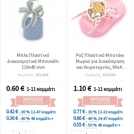
Μπλε Πλαστικό
Ροζ Πλαστικό Μποτάκι
Διακοσμητικό Μπουκάλι
Μωρού για Διακόσμηση
110x45 mm
και Χειροτεχνίες, 90x45
mm
Κωδικός:
801436
Κωδικός:
801444
0.60
€
1.10
€
1-11 κομμάτι
1-11 κομμάτι
ΕΚΠΤΏΣΕΙΣ
ΕΚΠΤΏΣΕΙΣ
ΓΙΑ ΠΟΣΌΤΗΤΑ
ΓΙΑ ΠΟΣΌΤΗΤΑ
0.42 €
0.77 €
- 30 %
12-47 κομμάτι
- 30 %
12-23 κομμάτι
0.36 €
0.66 €
- 40 %
48 κομμάτι +
- 40 %
24-47 κομμάτι
0.55 €
- 50 %
48 κομμάτι +