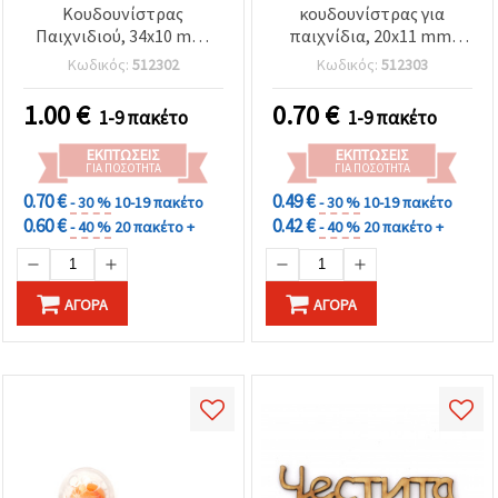
Κουδουνίστρας
κουδουνίστρας για
Παιχνιδιού, 34x10 mm,
παιχνίδια, 20x11 mm,
Λευκό - Σετ 4 τεμ.
Λευκό, 4 τεμ.
Κωδικός:
512302
Κωδικός:
512303
1.00
€
0.70
€
1-9 πακέτο
1-9 πακέτο
ΕΚΠΤΏΣΕΙΣ
ΕΚΠΤΏΣΕΙΣ
ΓΙΑ ΠΟΣΌΤΗΤΑ
ΓΙΑ ΠΟΣΌΤΗΤΑ
0.70 €
0.49 €
- 30 %
10-19 πακέτο
- 30 %
10-19 πακέτο
0.60 €
0.42 €
- 40 %
20 πακέτο +
- 40 %
20 πακέτο +
ΑΓΟΡΆ
ΑΓΟΡΆ