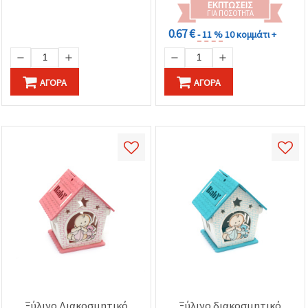
ΕΚΠΤΏΣΕΙΣ
πάρτι, cardmaking,
ΓΙΑ ΠΟΣΌΤΗΤΑ
scrapbooking & υλικά
0.67 €
- 11 %
10 κομμάτι +
χειροτεχνίας
ΑΓΟΡΆ
ΑΓΟΡΆ
Ξύλινο Διακοσμητικό
Ξύλινο διακοσμητικό