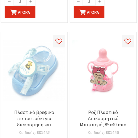
ΑΓΟΡΆ
ΑΓΟΡΆ
Πλαστικό βρεφικό
Ροζ Πλαστικό
παπουτσάκι για
Διακοσμητικό
διακόσμηση και
Μπιμπερό, 85x40 mm
χειροτεχνίες, Μπλε,
Κωδικός:
801445
Κωδικός:
801446
90x45 mm