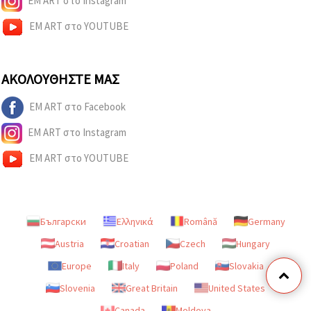
EM ART στο YOUTUBE
ΑΚΟΛΟΥΘΉΣΤΕ ΜΑΣ
EM ART στο Facebook
EM ART στο Instagram
EM ART στο YOUTUBE
Български
Ελληνικά
Română
Germany
Austria
Croatian
Czech
Hungary
Europe
Italy
Poland
Slovakia
Slovenia
Great Britain
United States
Canada
Moldova