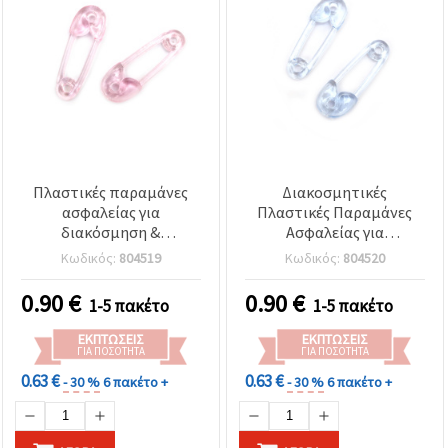
Πλαστικές παραμάνες
Διακοσμητικές
ασφαλείας για
Πλαστικές Παραμάνες
διακόσμηση &
Ασφαλείας για
χειροτεχνίες (DIY), 63x22
Χειροτεχνίες, 63x22 mm,
Κωδικός:
804519
Κωδικός:
804520
mm, ροζ – Σετ 4 τεμ.
Μπλε - Σετ 4 τεμ.
0.90
€
0.90
€
1-5 πακέτο
1-5 πακέτο
ΕΚΠΤΏΣΕΙΣ
ΕΚΠΤΏΣΕΙΣ
ΓΙΑ ΠΟΣΌΤΗΤΑ
ΓΙΑ ΠΟΣΌΤΗΤΑ
0.63 €
0.63 €
- 30 %
6 πακέτο +
- 30 %
6 πακέτο +