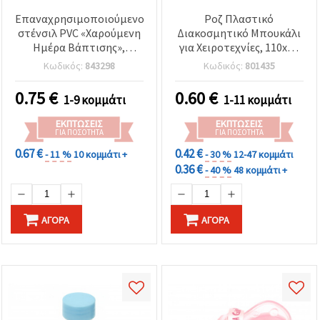
Επαναχρησιμοποιούμενο
Ροζ Πλαστικό
στένσιλ PVC «Χαρούμενη
Διακοσμητικό Μπουκάλι
Ημέρα Βάπτισης»,
για Χειροτεχνίες, 110x45
Μέγεθος εκτύπωσης: 13,6
mm
Κωδικός:
843298
Κωδικός:
801435
x 3,5 cm
0.75
€
0.60
€
1-9 κομμάτι
1-11 κομμάτι
ΕΚΠΤΏΣΕΙΣ
ΕΚΠΤΏΣΕΙΣ
ΓΙΑ ΠΟΣΌΤΗΤΑ
ΓΙΑ ΠΟΣΌΤΗΤΑ
0.67 €
0.42 €
- 11 %
10 κομμάτι +
- 30 %
12-47 κομμάτι
0.36 €
- 40 %
48 κομμάτι +
ΑΓΟΡΆ
ΑΓΟΡΆ