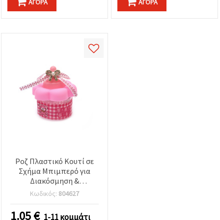
ΑΓΟΡΆ
ΑΓΟΡΆ
Ροζ Πλαστικό Κουτί σε
Σχήμα Μπιμπερό για
Διακόσμηση &
Χειροτεχνίες, 80x70 mm
Κωδικός:
804627
1.05
€
1-11 κομμάτι