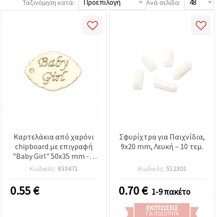
Ταξινόμηση κατά:
Ανά σελίδα:
επισκεψιμότητα
και να
προβάλλουμε
πιο σχετικό
περιεχόμενο
και
διαφημίσεις,
μεταξύ
άλλων με
τη βοήθεια
των
συνεργατών
μας για
αναλύσεις
και
μάρκετινγκ.
Μπορείτε
Καρτελάκια από χαρόνι
Σφυρίχτρα για Παιχνίδια,
να
chipboard με επιγραφή
9x20 mm, Λευκή – 10 τεμ.
συμφωνήσετε
"Baby Girl" 50x35 mm - 4
να
χρησιμοποιήσετε
τεμάχια
Κωδικός:
833471
Κωδικός:
512301
όλα τα
cookies
κάνοντας
0.55
€
0.70
€
1-9 πακέτο
κλικ στον
ιστότοπο!
ΕΚΠΤΏΣΕΙΣ
Ή
ΓΙΑ ΠΟΣΌΤΗΤΑ