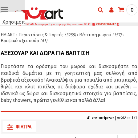
0
Χρησιμοποιούμε
ΔΩΡΕΑΝ Μεταφορικά για παραγγελίες άνω των 80 € !
+306907161417
cookies
EM ART
›
Περιστάσεις & Γιορτές
(3255)
›
Βάπτιση μωρού
(157)
›
🍪
Βρεφικά αξεσουάρ
(41)
Χρησιμοποιούμε
cookies και
ΑΞΕΣΟΥΆΡ ΚΑΙ ΔΏΡΑ ΓΙΑ ΒΆΠΤΙΣΗ
παρόμοιες
τεχνολογίες
για να
Γιορτάστε τα ορόσημα του μωρού και διακοσμήστε τα
διασφαλίσουμε
τη σωστή
παιδικά δωμάτια με τη γοητευτική μας συλλογή από
λειτουργία
βρεφικά αξεσουάρ! Ανακαλύψτε μια ποικιλία από μπιμπερό,
του
θηλές και κλιπ πιπίλας σε διάφορα σχέδια και μεγέθη —
ιστότοπου,
να
ιδανικά ως δώρα και διακοσμητικά στοιχεία για βαπτίσεις,
βελτιώσουμε
baby showers, πρώτα γενέθλια και πολλά άλλα!
την
εμπειρία
σας και, με
τη
41 αντικείμενα | σελίδες 1/1
συγκατάθεσή
σας, να
ΦΊΛΤΡΑ
αναλύουμε
την