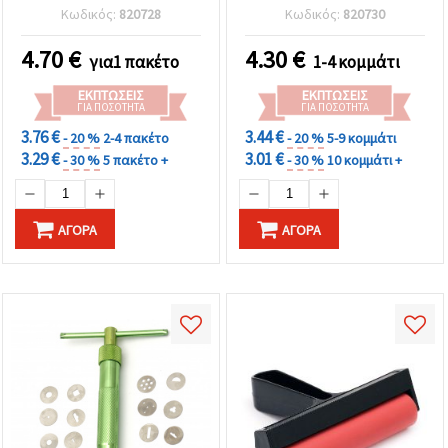
Εργαλεία DIY
Μοντελοποίηση Πηλού,
Κωδικός:
820728
Κωδικός:
820730
Χειροτεχνίας &
Λινογραφία &
Διακόσμησης
Χειροτεχνίες
4.70
€
4.30
€
για1 πακέτο
1-4 κομμάτι
ΕΚΠΤΏΣΕΙΣ
ΕΚΠΤΏΣΕΙΣ
ΓΙΑ ΠΟΣΌΤΗΤΑ
ΓΙΑ ΠΟΣΌΤΗΤΑ
3.76 €
3.44 €
- 20 %
2-4 πακέτο
- 20 %
5-9 κομμάτι
3.29 €
3.01 €
- 30 %
5 πακέτο +
- 30 %
10 κομμάτι +
ΑΓΟΡΆ
ΑΓΟΡΆ