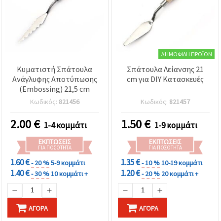
ΔΗΜΟΦΙΛΉ ΠΡΟΪΌΝ
Κυματιστή Σπάτουλα
Σπάτουλα Λείανσης 21
Ανάγλυφης Αποτύπωσης
cm για DIY Κατασκευές
(Embossing) 21,5 cm
Κωδικός:
821456
Κωδικός:
821457
2.00
€
1.50
€
1-4 κομμάτι
1-9 κομμάτι
ΕΚΠΤΏΣΕΙΣ
ΕΚΠΤΏΣΕΙΣ
ΓΙΑ ΠΟΣΌΤΗΤΑ
ΓΙΑ ΠΟΣΌΤΗΤΑ
1.60 €
1.35 €
- 20 %
5-9 κομμάτι
- 10 %
10-19 κομμάτι
1.40 €
1.20 €
- 30 %
10 κομμάτι +
- 20 %
20 κομμάτι +
ΑΓΟΡΆ
ΑΓΟΡΆ