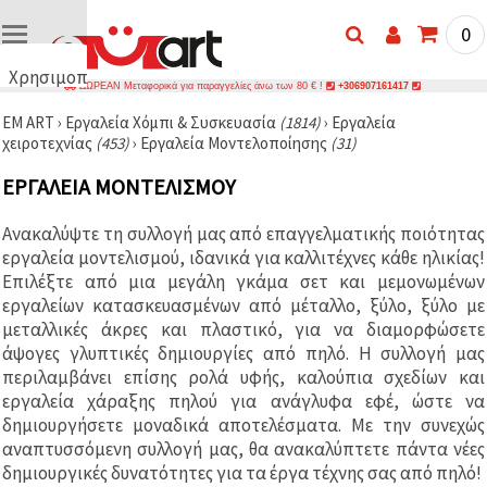
0
Χρησιμοποιούμε
ΔΩΡΕΑΝ Μεταφορικά για παραγγελίες άνω των 80 € !
+306907161417
cookies
EM ART
›
Εργαλεία Χόμπι & Συσκευασία
(1814)
›
Εργαλεία
🍪
χειροτεχνίας
(453)
›
Εργαλεία Μοντελοποίησης
(31)
Χρησιμοποιούμε
cookies και
ΕΡΓΑΛΕΊΑ ΜΟΝΤΕΛΙΣΜΟΎ
παρόμοιες
τεχνολογίες
για να
Ανακαλύψτε τη συλλογή μας από επαγγελματικής ποιότητας
διασφαλίσουμε
τη σωστή
εργαλεία μοντελισμού, ιδανικά για καλλιτέχνες κάθε ηλικίας!
λειτουργία
Επιλέξτε από μια μεγάλη γκάμα σετ και μεμονωμένων
του
εργαλείων κατασκευασμένων από μέταλλο, ξύλο, ξύλο με
ιστότοπου,
να
μεταλλικές άκρες και πλαστικό, για να διαμορφώσετε
βελτιώσουμε
άψογες γλυπτικές δημιουργίες από πηλό. Η συλλογή μας
την
περιλαμβάνει επίσης ρολά υφής, καλούπια σχεδίων και
εμπειρία
σας και, με
εργαλεία χάραξης πηλού για ανάγλυφα εφέ, ώστε να
τη
δημιουργήσετε μοναδικά αποτελέσματα. Με την συνεχώς
συγκατάθεσή
σας, να
αναπτυσσόμενη συλλογή μας, θα ανακαλύπτετε πάντα νέες
αναλύουμε
δημιουργικές δυνατότητες για τα έργα τέχνης σας από πηλό!
την