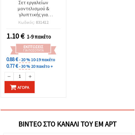
Σετ εργαλείων
μοντελισμού &
γλυπτικής για
χειροτεχνίες - 3 τεμ.
Κωδικός:
831412
1.10
€
1-9 πακέτο
ΕΚΠΤΏΣΕΙΣ
ΓΙΑ ΠΟΣΌΤΗΤΑ
0.88 €
- 20 %
10-19 πακέτο
0.77 €
- 30 %
20 πακέτο +
ΑΓΟΡΆ
ΒΊΝΤΕΟ ΣΤΟ ΚΑΝΆΛΙ ΤΟΥ ΕΜ ΑΡΤ