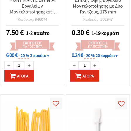
Εργαλείων
Μοντελοποίησης με Δύο
Μοντελοποίησης από
Γάντζους, 175 mm
Ξύλο Πυξάρι, 10 τεμ.
Κωδικός:
846074
Κωδικός:
502947
7.50
€
0.30
€
1-2 πακέτο
1-19 κομμάτι
ΕΚΠΤΏΣΕΙΣ
ΕΚΠΤΏΣΕΙΣ
ΓΙΑ ΠΟΣΌΤΗΤΑ
ΓΙΑ ΠΟΣΌΤΗΤΑ
6.00 €
0.24 €
- 20 %
3 πακέτο +
- 20 %
20 κομμάτι +
ΑΓΟΡΆ
ΑΓΟΡΆ