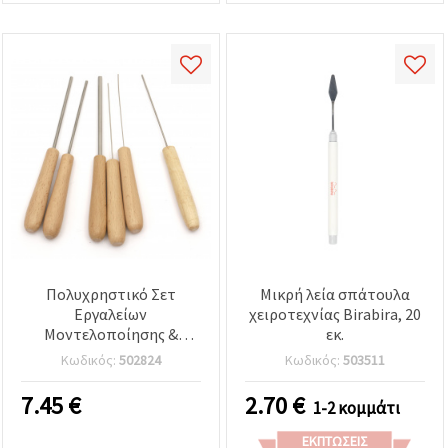
Πολυχρηστικό Σετ
Μικρή λεία σπάτουλα
Εργαλείων
χειροτεχνίας Birabira, 20
Μοντελοποίησης &
εκ.
Διακόσμησης – 6
Κωδικός:
502824
Κωδικός:
503511
Τεμάχια, 6 Μεγέθη 0,5–4
mm για Δημιουργικές
7.45
€
2.70
€
1-2 κομμάτι
Χειροτεχνίες
ΕΚΠΤΏΣΕΙΣ