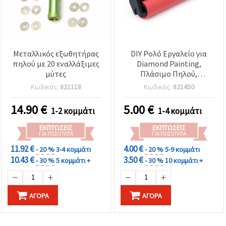
Μεταλλικός εξωθητήρας
DIY Ρολό Εργαλείο για
πηλού με 20 εναλλάξιμες
Diamond Painting,
μύτες
Πλάσιμο Πηλού,
Λινογραφία και
Κωδικός:
821118
Κωδικός:
821450
Δημιουργικές
Χειροτεχνίες, 150 mm
14.90
€
5.00
€
1-2 κομμάτι
1-4 κομμάτι
ΕΚΠΤΏΣΕΙΣ
ΕΚΠΤΏΣΕΙΣ
ΓΙΑ ΠΟΣΌΤΗΤΑ
ΓΙΑ ΠΟΣΌΤΗΤΑ
11.92 €
4.00 €
- 20 %
3-4 κομμάτι
- 20 %
5-9 κομμάτι
10.43 €
3.50 €
- 30 %
5 κομμάτι +
- 30 %
10 κομμάτι +
ΑΓΟΡΆ
ΑΓΟΡΆ