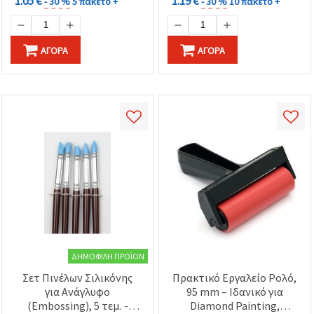
1.05 €
1.19 €
- 30 %
5 πακέτο +
- 30 %
10 πακέτο +
ΑΓΟΡΆ
ΑΓΟΡΆ
ΔΗΜΟΦΙΛΉ ΠΡΟΪΌΝ
Σετ Πινέλων Σιλικόνης
Πρακτικό Εργαλείο Ρολό,
για Ανάγλυφο
95 mm – Ιδανικό για
(Embossing), 5 τεμ. -
Diamond Painting,