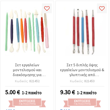
Σετ εργαλείων
Σετ 5 διπλής όψης
μοντελισμού και
εργαλείων μοντελισμού &
διακόσμησης για
γλυπτικής από
χειροτεχνίες, 10 τεμ. με
ανοξείδωτο ατσάλι,
Κωδικός:
821452
Κωδικός:
821453
17 μύτες
μεταλλικό κιτ
χειροτεχνίας
5.00
€
9.30
€
1-2 πακέτο
1-2 πακέτο
ΕΚΠΤΏΣΕΙΣ
ΕΚΠΤΏΣΕΙΣ
ΓΙΑ ΠΟΣΌΤΗΤΑ
ΓΙΑ ΠΟΣΌΤΗΤΑ