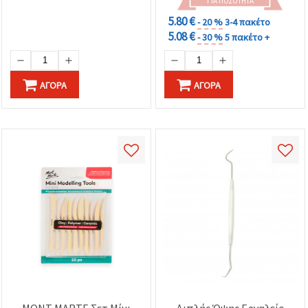
ΓΙΑ ΠΟΣΌΤΗΤΑ
5.80 €
- 20 %
3-4 πακέτο
5.08 €
- 30 %
5 πακέτο +
ΑΓΟΡΆ
ΑΓΟΡΆ
MONT MARTE Σετ Μίνι
Διπλής Όψης Εργαλείο