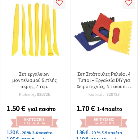
Σετ εργαλείων
Σετ Σπάτουλες Ρελιέφ, 4
μοντελισμού διπλής
Τύποι – Εργαλεία DIY για
άκρης, 7 τεμ.
Χειροτεχνίες, Ντεκουπάζ
& Διακόσμηση
Κωδικός:
820726
Κωδικός:
820727
1.50
€
1.70
€
για1 πακέτο
1-4 πακέτο
ΕΚΠΤΏΣΕΙΣ
ΕΚΠΤΏΣΕΙΣ
ΓΙΑ ΠΟΣΌΤΗΤΑ
ΓΙΑ ΠΟΣΌΤΗΤΑ
1.20 €
1.36 €
- 20 %
2-4 πακέτο
- 20 %
5-9 πακέτο