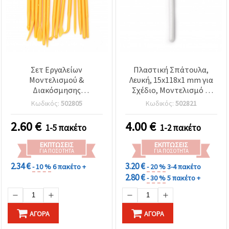
Σετ Εργαλείων
Πλαστική Σπάτουλα,
Μοντελισμού &
Λευκή, 15x118x1 mm για
Διακόσμησης
Σχέδιο, Μοντελισμό &
Χειροτεχνίας - 14 Τεμ. με
Χειροτεχνίες –
Κωδικός:
502805
Κωδικός:
502821
25 Μύτες
Συσκευασία 10 τμχ
2.60
€
4.00
€
1-5 πακέτο
1-2 πακέτο
ΕΚΠΤΏΣΕΙΣ
ΕΚΠΤΏΣΕΙΣ
ΓΙΑ ΠΟΣΌΤΗΤΑ
ΓΙΑ ΠΟΣΌΤΗΤΑ
2.34 €
3.20 €
- 10 %
6 πακέτο +
- 20 %
3-4 πακέτο
2.80 €
- 30 %
5 πακέτο +
ΑΓΟΡΆ
ΑΓΟΡΆ