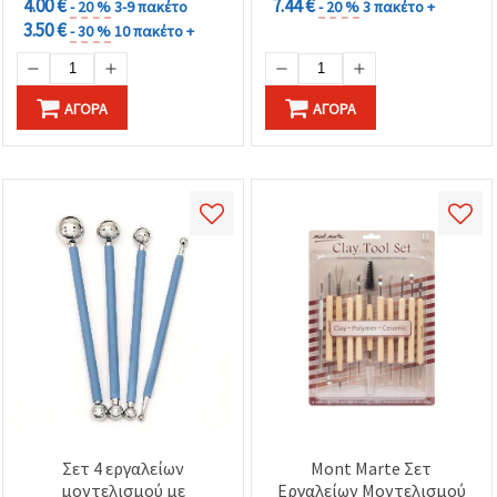
4.00 €
7.44 €
- 20 %
3-9 πακέτο
- 20 %
3 πακέτο +
3.50 €
- 30 %
10 πακέτο +
ΑΓΟΡΆ
ΑΓΟΡΆ
Σετ 4 εργαλείων
Mont Marte Σετ
μοντελισμού με
Εργαλείων Μοντελισμού