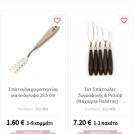
Σπάτουλα χειροτεχνίας
Σετ Σπάτουλες
για ανάγλυφα 20,5 cm
Ζωγραφικής & Ρελιέφ
(Μαχαίρια Παλέτας) - 5
τεμ.
Κωδικός:
821458
Κωδικός:
821464
1.60
€
7.20
€
1-9 κομμάτι
1-2 πακέτο
ΕΚΠΤΏΣΕΙΣ
ΕΚΠΤΏΣΕΙΣ