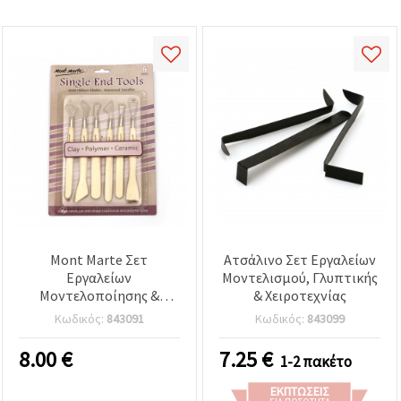
Mont Marte Σετ
Ατσάλινο Σετ Εργαλείων
Εργαλείων
Μοντελισμού, Γλυπτικής
Μοντελοποίησης &
& Χειροτεχνίας
Γλυπτικής - 6 τεμ. με 6
Κωδικός:
843091
Κωδικός:
843099
ατσάλινες μύτες
8.00
€
7.25
€
1-2 πακέτο
ΕΚΠΤΏΣΕΙΣ