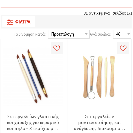
επισκεψιμότητα
και να
προβάλλουμε
31 αντικείμενα | σελίδες 1/1
πιο σχετικό
ΦΊΛΤΡΑ
περιεχόμενο
και
διαφημίσεις,
Ταξινόμηση κατά:
Ανά σελίδα:
μεταξύ
άλλων με
τη βοήθεια
των
συνεργατών
μας για
αναλύσεις
και
μάρκετινγκ.
Μπορείτε
να
συμφωνήσετε
να
χρησιμοποιήσετε
όλα τα
cookies
κάνοντας
Σετ εργαλείων γλυπτικής
Σετ εργαλείων
κλικ στον
και χάραξης για κεραμικά
μοντελοποίησης και
ιστότοπο!
και πηλό – 3 τεμάχια με 6
ανάγλυφης διακόσμησης
Ή