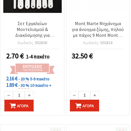
Σετ Εργαλείων
Mont Marte Μηχάνημα
Μοντελισμού &
για άνοιγμα ζύμης, πηλού
Διακόσμησης για
με πάχος 9 Mont Monte -
Χειροτεχνίες, 7 τεμ.
1 τεμάχιο
Κωδικός:
502800
Κωδικός:
502818
2.70
€
32.50
€
1-4 πακέτο
ΕΚΠΤΏΣΕΙΣ
ΓΙΑ ΠΟΣΌΤΗΤΑ
2.16 €
- 20 %
5-9 πακέτο
1.89 €
- 30 %
10 πακέτο +
ΑΓΟΡΆ
ΑΓΟΡΆ