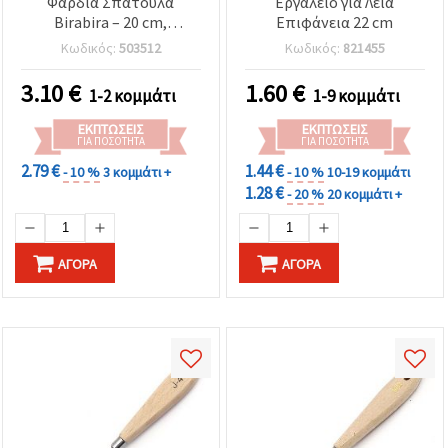
Φαρδιά Σπάτουλα
Εργαλείο για Λεία
Birabira – 20 cm,
Επιφάνεια 22 cm
Πρακτικό Εργαλείο
Κωδικός:
503512
Κωδικός:
821455
Χειροτεχνίας & DIY
3.10
€
1.60
€
1-2 κομμάτι
1-9 κομμάτι
ΕΚΠΤΏΣΕΙΣ
ΕΚΠΤΏΣΕΙΣ
ΓΙΑ ΠΟΣΌΤΗΤΑ
ΓΙΑ ΠΟΣΌΤΗΤΑ
2.79 €
1.44 €
- 10 %
3 κομμάτι +
- 10 %
10-19 κομμάτι
1.28 €
- 20 %
20 κομμάτι +
ΑΓΟΡΆ
ΑΓΟΡΆ