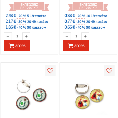
καθορίστε
ΕΚΠΤΏΣΕΙΣ
ΕΚΠΤΏΣΕΙΣ
τις
ΓΙΑ ΠΟΣΌΤΗΤΑ
ΓΙΑ ΠΟΣΌΤΗΤΑ
προτιμήσεις
σας στις
2.48 €
0.88 €
- 20 %
5-19 πακέτο
- 20 %
10-19 πακέτο
ρυθμίσεις
2.17 €
0.77 €
επιλέγοντας
- 30 %
20-49 πακέτο
- 30 %
20-49 πακέτο
το
1.86 €
0.66 €
- 40 %
50 πακέτο +
- 40 %
50 πακέτο +
δεδομένο
τύπο
cookies και
κάνοντας
ΑΓΟΡΆ
ΑΓΟΡΆ
κλικ στο
κουμπί
Αποθήκευση.
Στον
ιστότοπο!
Ρυθμίσεις