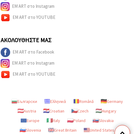
EM ART στο Instagram
EM ART στο YOUTUBE
ΑΚΟΛΟΥΘΉΣΤΕ ΜΑΣ
EM ART στο Facebook
EM ART στο Instagram
EM ART στο YOUTUBE
Български
Ελληνικά
Română
Germany
Austria
Croatian
Czech
Hungary
Europe
Italy
Poland
Slovakia
Slovenia
Great Britain
United States