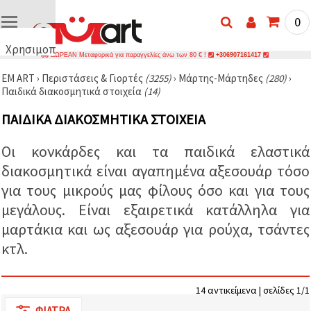
0
Χρησιμοποιούμε
ΔΩΡΕΑΝ Μεταφορικά για παραγγελίες άνω των 80 € !
+306907161417
cookies
EM ART
›
Περιστάσεις & Γιορτές
(3255)
›
Μάρτης-Μάρτηδες
(280)
›
🍪
Παιδικά διακοσμητικά στοιχεία
(14)
Χρησιμοποιούμε
cookies και
ΠΑΙΔΙΚΆ ΔΙΑΚΟΣΜΗΤΙΚΆ ΣΤΟΙΧΕΊΑ
παρόμοιες
τεχνολογίες
για να
Οι κονκάρδες και τα παιδικά ελαστικά
διασφαλίσουμε
τη σωστή
διακοσμητικά είναι αγαπημένα αξεσουάρ τόσο
λειτουργία
του
για τους μικρούς μας φίλους όσο και για τους
ιστότοπου,
μεγάλους. Είναι εξαιρετικά κατάλληλα για
να
βελτιώσουμε
μαρτάκια και ως αξεσουάρ για ρούχα, τσάντες
την
εμπειρία
κτλ.
σας και, με
τη
συγκατάθεσή
σας, να
14 αντικείμενα | σελίδες 1/1
αναλύουμε
την
ΦΊΛΤΡΑ