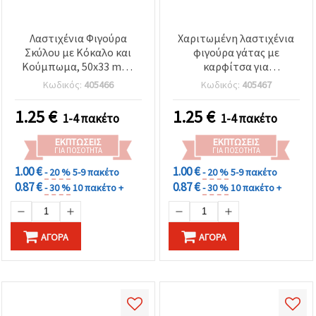
Λαστιχένια Φιγούρα
Χαριτωμένη λαστιχένια
Σκύλου με Κόκαλο και
φιγούρα γάτας με
Κούμπωμα, 50x33 mm,
καρφίτσα για
Κούμπωμα: 20 mm - 5
χειροτεχνίες DIY, 61x40
Κωδικός:
405466
Κωδικός:
405467
τεμ.
mm, Κούμπωμα: 20 mm -
5 τεμάχια
1.25
€
1.25
€
1-4 πακέτο
1-4 πακέτο
ΕΚΠΤΏΣΕΙΣ
ΕΚΠΤΏΣΕΙΣ
ΓΙΑ ΠΟΣΌΤΗΤΑ
ΓΙΑ ΠΟΣΌΤΗΤΑ
1.00 €
1.00 €
- 20 %
5-9 πακέτο
- 20 %
5-9 πακέτο
0.87 €
0.87 €
- 30 %
10 πακέτο +
- 30 %
10 πακέτο +
ΑΓΟΡΆ
ΑΓΟΡΆ