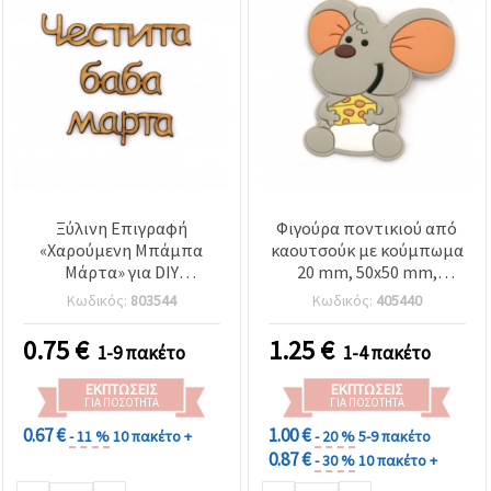
Ξύλινη Επιγραφή
Φιγούρα ποντικιού από
«Χαρούμενη Μπάμπα
καουτσούκ με κούμπωμα
Μάρτα» για DIY
20 mm, 50x50 mm,
χειροτεχνίες 212x2x3 mm
συσκευασία 5 τεμαχίων
Κωδικός:
803544
Κωδικός:
405440
0.75
€
1.25
€
1-9 πακέτο
1-4 πακέτο
ΕΚΠΤΏΣΕΙΣ
ΕΚΠΤΏΣΕΙΣ
ΓΙΑ ΠΟΣΌΤΗΤΑ
ΓΙΑ ΠΟΣΌΤΗΤΑ
0.67 €
1.00 €
- 11 %
10 πακέτο +
- 20 %
5-9 πακέτο
0.87 €
- 30 %
10 πακέτο +