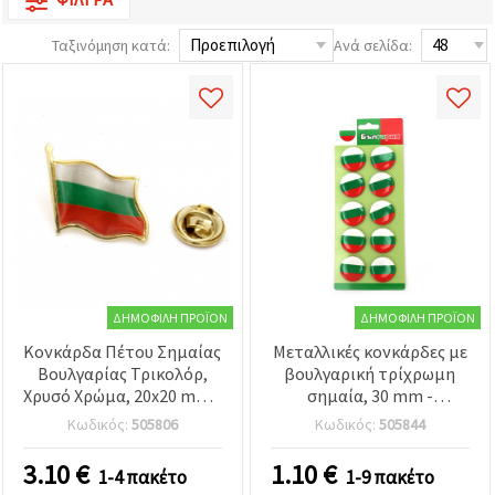
επισκεψιμότητα
και να
Ταξινόμηση κατά:
Ανά σελίδα:
προβάλλουμε
πιο σχετικό
περιεχόμενο
και
διαφημίσεις,
μεταξύ
άλλων με
τη βοήθεια
των
συνεργατών
μας για
αναλύσεις
και
μάρκετινγκ.
Μπορείτε
ΔΗΜΟΦΙΛΉ ΠΡΟΪΌΝ
ΔΗΜΟΦΙΛΉ ΠΡΟΪΌΝ
να
συμφωνήσετε
Κονκάρδα Πέτου Σημαίας
Μεταλλικές κονκάρδες με
να
Βουλγαρίας Τρικολόρ,
βουλγαρική τρίχρωμη
χρησιμοποιήσετε
όλα τα
Χρυσό Χρώμα, 20x20 mm -
σημαία, 30 mm -
cookies
Συσκευασία 12 τεμ.
Συσκευασία 10 τεμ.
Κωδικός:
505806
Κωδικός:
505844
κάνοντας
κλικ στον
ιστότοπο!
3.10
€
1.10
€
1-4 πακέτο
1-9 πακέτο
Ή