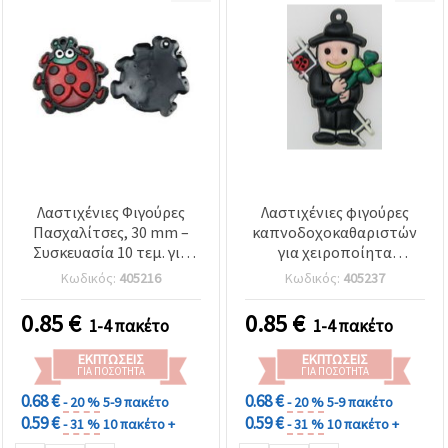
Λαστιχένιες Φιγούρες
Λαστιχένιες φιγούρες
Πασχαλίτσες, 30 mm –
καπνοδοχοκαθαριστών
Συσκευασία 10 τεμ. για
για χειροποίητα
χειροτεχνίες
μαρτάκια και αξεσουάρ
Κωδικός:
405216
Κωδικός:
405237
χειροτεχνίας, 38 mm - 10
τεμάχια
0.85
€
0.85
€
1-4 πακέτο
1-4 πακέτο
ΕΚΠΤΏΣΕΙΣ
ΕΚΠΤΏΣΕΙΣ
ΓΙΑ ΠΟΣΌΤΗΤΑ
ΓΙΑ ΠΟΣΌΤΗΤΑ
0.68 €
0.68 €
- 20 %
5-9 πακέτο
- 20 %
5-9 πακέτο
0.59 €
0.59 €
- 31 %
10 πακέτο +
- 31 %
10 πακέτο +