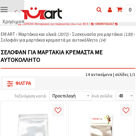
0
Χρησιμοποιούμε
ΔΩΡΕΑΝ Μεταφορικά για παραγγελίες άνω των 80 € !
+306907161417
cookies
EM ART
›
Μαρτάκια και υλικά
(2072)
›
Συσκευασία για μαρτάκια
(139)
›
🍪
Σελοφάν για μαρτάκια κρεμαστά με αυτοκόλλητο
(14)
Χρησιμοποιούμε
cookies και
ΣΕΛΟΦΆΝ ΓΙΑ ΜΑΡΤΆΚΙΑ ΚΡΕΜΑΣΤΆ ΜΕ
παρόμοιες
τεχνολογίες
ΑΥΤΟΚΌΛΛΗΤΟ
για να
διασφαλίσουμε
τη σωστή
14 αντικείμενα | σελίδες 1/1
λειτουργία
του
ΦΊΛΤΡΑ
ιστότοπου,
να
βελτιώσουμε
Ταξινόμηση κατά:
Ανά σελίδα:
την
εμπειρία
σας και, με
τη
συγκατάθεσή
σας, να
αναλύουμε
την