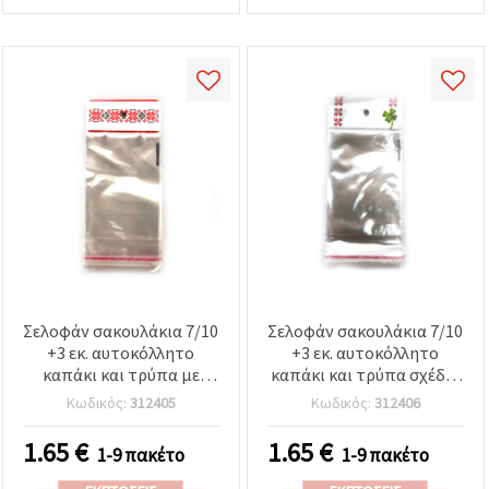
καθορίστε
τις
προτιμήσεις
σας στις
ρυθμίσεις
επιλέγοντας
το
δεδομένο
τύπο
cookies και
κάνοντας
κλικ στο
κουμπί
Αποθήκευση.
Στον
ιστότοπο!
Σελοφάν σακουλάκια 7/10
Σελοφάν σακουλάκια 7/10
Ρυθμίσεις
+3 εκ. αυτοκόλλητο
+3 εκ. αυτοκόλλητο
καπάκι και τρύπα με
καπάκι και τρύπα σχέδιο
σχέδιο κέντημα - 100
τριφύλλι με πασχαλίτσα
Κωδικός:
312405
Κωδικός:
312406
τεμάχια
και κέντημα - 100
τεμάχια
1.65
€
1.65
€
1-9 πακέτο
1-9 πακέτο