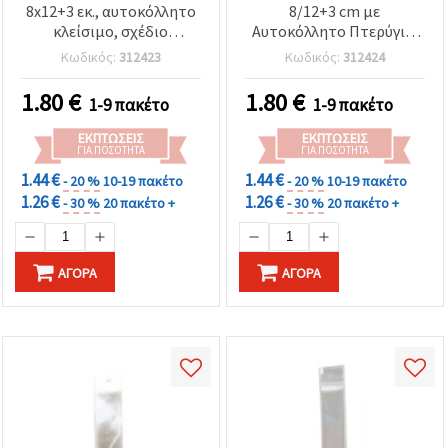
8x12+3 εκ., αυτοκόλλητο
8/12+3 cm με
κλείσιμο, σχέδιο
Αυτοκόλλητο Πτερύγιο,
παραδοσιακού
Κορδέλα και Σχέδιο
Κωδικός:
312423
Κωδικός:
312424
βουλγαρικού
Παραδοσιακού
κεντήματος, συσκευασία
Βουλγαρικού
1.80
€
1.80
€
1-9 πακέτο
1-9 πακέτο
100 τεμ.
Κεντήματος -
Συσκευασία 100 τεμ.
ΕΚΠΤΏΣΕΙΣ
ΕΚΠΤΏΣΕΙΣ
ΓΙΑ ΠΟΣΌΤΗΤΑ
ΓΙΑ ΠΟΣΌΤΗΤΑ
1.44 €
1.44 €
- 20 %
10-19 πακέτο
- 20 %
10-19 πακέτο
1.26 €
1.26 €
- 30 %
20 πακέτο +
- 30 %
20 πακέτο +
ΑΓΟΡΆ
ΑΓΟΡΆ