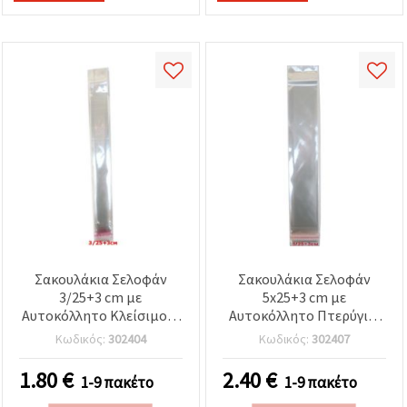
Σακουλάκια Σελοφάν
Σακουλάκια Σελοφάν
3/25+3 cm με
5x25+3 cm με
Αυτοκόλλητο Κλείσιμο &
Αυτοκόλλητο Πτερύγιο,
Τρύπα Ανάρτησης (Euro
Οπή Ανάρτησης, πάχος
Κωδικός:
302404
Κωδικός:
302407
Hole), πάχος 30 micron –
30 μm – Συσκευασία 200
Συσκευασία 200 τεμ. για
τεμ. για χειροτεχνίες
1.80
€
2.40
€
1-9 πακέτο
1-9 πακέτο
χειροτεχνίες &
συσκευασία δώρων