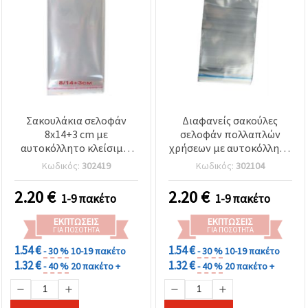
Σακουλάκια σελοφάν
Διαφανείς σακούλες
8x14+3 cm με
σελοφάν πολλαπλών
αυτοκόλλητο κλείσιμο,
χρήσεων με αυτοκόλλητο
οπή ανάρτησης, πάχος
πτερύγιο, 9x13+3 cm, 30
Κωδικός:
302419
Κωδικός:
302104
30 μm - Συσκευασία 200
μm – Σετ 200 τεμ. για
τεμ.
χειροτεχνίες, δώρα &
2.20
€
2.20
€
1-9 πακέτο
1-9 πακέτο
συσκευασία
ΕΚΠΤΏΣΕΙΣ
ΕΚΠΤΏΣΕΙΣ
ΓΙΑ ΠΟΣΌΤΗΤΑ
ΓΙΑ ΠΟΣΌΤΗΤΑ
1.54 €
1.54 €
- 30 %
10-19 πακέτο
- 30 %
10-19 πακέτο
1.32 €
1.32 €
- 40 %
20 πακέτο +
- 40 %
20 πακέτο +