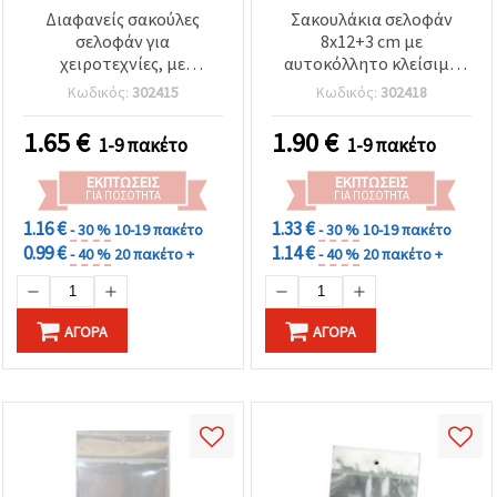
Διαφανείς σακούλες
Σακουλάκια σελοφάν
σελοφάν για
8x12+3 cm με
χειροτεχνίες, με
αυτοκόλλητο κλείσιμο
αυτοκόλλητο πτερύγιο &
και οπή ανάρτησης,
Κωδικός:
302415
Κωδικός:
302418
τρύπα κρεμάσματος,
πάχος 30 μm –
7x10+3 εκ., 30 μm –
Συσκευασία 200 τεμ.
1.65
€
1.90
€
1-9 πακέτο
1-9 πακέτο
Συσκευασία χονδρικής
200 τεμ. για
ΕΚΠΤΏΣΕΙΣ
ΕΚΠΤΏΣΕΙΣ
τακτοποιημένη και
ΓΙΑ ΠΟΣΌΤΗΤΑ
ΓΙΑ ΠΟΣΌΤΗΤΑ
πρακτική συσκευασία
1.16 €
1.33 €
- 30 %
10-19 πακέτο
- 30 %
10-19 πακέτο
0.99 €
1.14 €
- 40 %
20 πακέτο +
- 40 %
20 πακέτο +
ΑΓΟΡΆ
ΑΓΟΡΆ