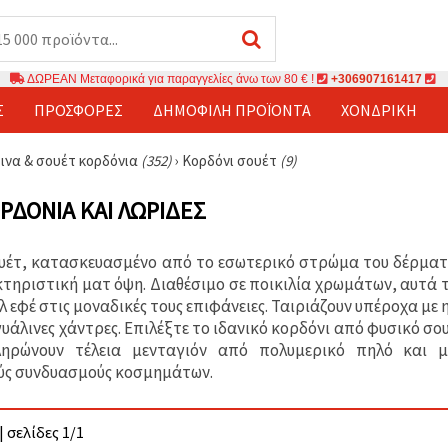
ΔΩΡΕΑΝ Μεταφορικά για παραγγελίες άνω των 80 € !
+306907161417
Σ
ΠΡΟΣΦΟΡΈΣ
ΔΗΜΟΦΙΛΉ ΠΡΟΪΌΝΤΑ
ΧΟΝΔΡΙΚΉ
ινα & σουέτ κορδόνια
(352)
›
Κορδόνι σουέτ
(9)
ΡΔΌΝΙΑ ΚΑΙ ΛΩΡΊΔΕΣ
υέτ, κατασκευασμένο από το εσωτερικό στρώμα του δέρματ
κτηριστική ματ όψη. Διαθέσιμο σε ποικιλία χρωμάτων, αυτά 
εφέ στις μοναδικές τους επιφάνειες. Ταιριάζουν υπέροχα με 
γυάλινες χάντρες. Επιλέξτε το ιδανικό κορδόνι από φυσικό σ
ηρώνουν τέλεια μενταγιόν από πολυμερικό πηλό και μ
ύς συνδυασμούς κοσμημάτων.
| σελίδες 1/1