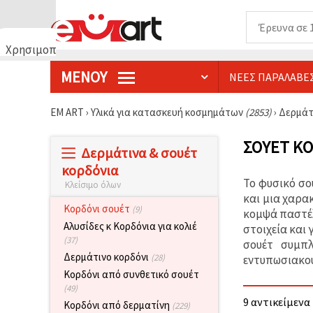
Χρησιμοποιούμε
cookies
ΜΕΝΟΎ
ΝΈΕΣ ΠΑΡΑΛΑΒΈ
🍪
Χρησιμοποιούμε
cookies και
EM ART
›
Υλικά για κατασκευή κοσμημάτων
(2853)
›
Δερμάτ
παρόμοιες
τεχνολογίες
για να
ΣΟΥΈΤ ΚΟ
Δερμάτινα & σουέτ
διασφαλίσουμε
τη σωστή
κορδόνια
λειτουργία
Το φυσικό σο
Κλείσιμο όλων
του
ιστότοπου,
και μια χαρα
να
Κορδόνι σουέτ
(9)
κομψά παστέλ 
βελτιώσουμε
Αλυσίδες κ Κορδόνια για κολιέ
στοιχεία και 
την
(37)
εμπειρία
σουέτ συμπλ
σας και, με
Δερμάτινο κορδόνι
(28)
εντυπωσιακο
τη
Κορδόνι από συνθετικό σουέτ
συγκατάθεσή
σας, να
(49)
αναλύουμε
9 αντικείμενα 
Κορδόνι από δερματίνη
(229)
την