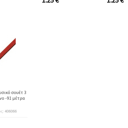
1.25
€
1.25
€
χειρ
σικό σουέτ 3
ο -91 μέτρα
ός:
406066