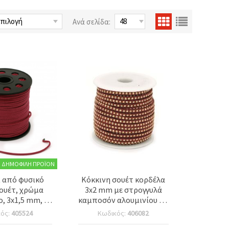
Ανά σελίδα:
ΔΗΜΟΦΙΛΉ ΠΡΟΪΌΝ
 από φυσικό
Κόκκινη σουέτ κορδέλα
ουέτ, χρώμα
3x2 mm με στρογγυλά
, 3x1,5 mm, 5
καμποσόν αλουμινίου – 1
μέτρα
μέτρο
κός:
405524
Κωδικός:
406082