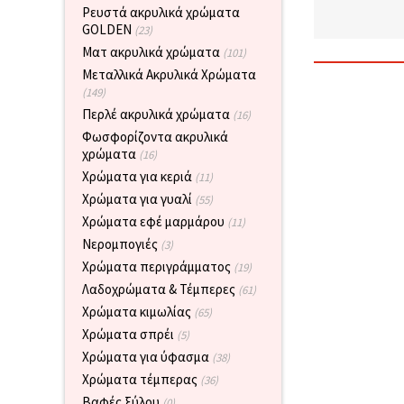
επισκεψιμότητα
Ρευστά ακρυλικά χρώματα
και να
GOLDEN
(23)
προβάλλουμε
Ματ ακρυλικά χρώματα
πιο σχετικό
(101)
περιεχόμενο
Μεταλλικά Ακρυλικά Χρώματα
και
(149)
διαφημίσεις,
μεταξύ
Περλέ ακρυλικά χρώματα
(16)
άλλων με
Φωσφορίζοντα ακρυλικά
τη βοήθεια
των
χρώματα
(16)
συνεργατών
Χρώματα για κεριά
(11)
μας για
αναλύσεις
Χρώματα για γυαλί
(55)
και
Χρώματα εφέ μαρμάρου
(11)
μάρκετινγκ.
Νερομπογιές
(3)
Μπορείτε
να
Χρώματα περιγράμματος
(19)
συμφωνήσετε
Λαδοχρώματα & Τέμπερες
να
(61)
χρησιμοποιήσετε
Χρώματα κιμωλίας
(65)
όλα τα
cookies
Χρώματα σπρέι
(5)
κάνοντας
Χρώματα για ύφασμα
(38)
κλικ στον
ιστότοπο!
Χρώματα τέμπερας
(36)
Ή
Βαφές ξύλου
(0)