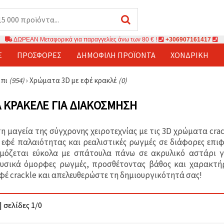
ΔΩΡΕΑΝ Μεταφορικά για παραγγελίες άνω των 80 € !
+306907161417
Σ
ΠΡΟΣΦΟΡΈΣ
ΔΗΜΟΦΙΛΉ ΠΡΟΪΌΝΤΑ
ΧΟΝΔΡΙΚΉ
μπι
(954)
›
Χρώματα 3D με εφέ κρακλέ
(0)
 ΚΡΑΚΕΛΈ ΓΙΑ ΔΙΑΚΌΣΜΗΣΗ
η μαγεία της σύγχρονης χειροτεχνίας με τις 3D χρώματα cr
εφέ παλαιότητας και ρεαλιστικές ρωγμές σε διάφορες επιφ
ρμόζεται εύκολα με σπάτουλα πάνω σε ακρυλικό αστάρι γι
φυσικά όμορφες ρωγμές, προσθέτοντας βάθος και χαρακτήρ
φέ crackle και απελευθερώστε τη δημιουργικότητά σας!
| σελίδες 1/0