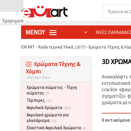
Χρησιμοποιούμε
cookies
ΜΕΝΟΎ
ΝΈΕΣ ΠΑΡΑΛΑΒΈ
🍪
Χρησιμοποιούμε
cookies και
EM ART
›
Καλλιτεχνικά Υλικά
(1677)
›
Χρώματα Τέχνης & Χό
παρόμοιες
τεχνολογίες
για να
3D ΧΡΏΜΑ
Χρώματα Τέχνης &
διασφαλίσουμε
τη σωστή
Χόμπι
λειτουργία
Ανακαλύψτε τ
Κλείσιμο όλων
του
ιστότοπου,
εντυπωσιακά 
να
Χρώματα σώματος - Τέχνη
crackle εφα
βελτιώσουμε
σώματος
(9)
σχηματίζει 
την
Τέμπερες
(11)
εμπειρία
χρώματα με ε
σας και, με
Ακρυλικά Χρώματα
(303)
τη
Ακρυλικά χρώματα για
συγκατάθεσή
0 αντικείμενα 
σας, να
γλασάρισμα
(16)
αναλύουμε
Ελαστικά Ακρυλικά Χρώματα
(6)
την