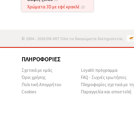
καθορίστε
τις
Χρώματα 3D με εφέ κρακλέ
(0)
προτιμήσεις
σας στις
ρυθμίσεις
επιλέγοντας
το
δεδομένο
© 2004 - 2026 EM ART Όλα τα δικαιώματα διατηρούνται..
τύπο
cookies και
κάνοντας
κλικ στο
κουμπί
ΠΛΗΡΟΦΟΡΊΕΣ
Αποθήκευση.
Σχετικά με εμάς
Loyaliti πρόγραμμα
Όροι χρήσης
FAQ - Συχνές ερωτήσεις
Στον
Πολιτική Απορρήτου
Πληροφορίες σχετικά με τη
ιστότοπο!
Cookies
Παραγγελία και αποστολή
Ρυθμίσεις