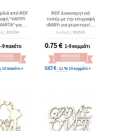
αρδιά από MDF
MDF Διακοσμητικό
ραφή “HAPPY
τοπέρ με την επιγραφή
MARTA“ για
«BABY» για χειροτεχνίες,
τεχνίες &
150x100x3 mm
κός:
801594
Κωδικός:
803541
, 35x40x3 mm,
2 τεμ.
0.75
€
1-9 πακέτο
1-9 κομμάτι
ΠΤΏΣΕΙΣ
ΕΚΠΤΏΣΕΙΣ
 ΠΟΣΌΤΗΤΑ
ΓΙΑ ΠΟΣΌΤΗΤΑ
0.67 €
%
10 πακέτο +
- 11 %
10 κομμάτι +