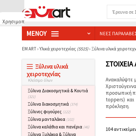
Χρησιμοποιούμε
cookies
ΜΕΝΟΎ
ΝΈΕΣ ΠΑΡΑΛΑΒΈ
🍪
Χρησιμοποιούμε
cookies και
EM ART
›
Υλικά χειροτεχνίας
(5515)
›
Ξύλινα υλικά χειροτεχ
παρόμοιες
τεχνολογίες
για να
ΣΤΟΙΧΕΊΑ
Ξύλινα υλικά
διασφαλίσουμε
τη σωστή
χειροτεχνίας
λειτουργία
Ανακαλύψτε μ
Κλείσιμο όλων
του
ιστότοπου,
Χριστούγεννα
να
Ξύλινα Διακοσμητικά & Κουτιά
προσωπική πι
βελτιώσουμε
(321)
toppers) και
την
Ξύλινα διακοσμητικά
(374)
εμπειρία
πρόκληση.
σας και, με
Ξύλινες φιγούρες
(122)
τη
Ξύλινα μανταλάκια
συγκατάθεσή
(102)
σας, να
Ξύλινα καλάθια και πανέρια
(46)
104 αντικείμεν
αναλύουμε
την
Ξύλινα Ξυλάκια & Ξύλινα