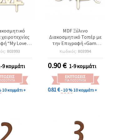
ακοσμητικό
MDF Ξύλινο
 χειροτεχνίες
Διακοσμητικό Τοπέρ με
φή “My Love“,
την Επιγραφή «Game
100x3 mm
Over», 75x90x3 mm
κός:
803993
Κωδικός:
803994
0.90
€
1-9 κομμάτι
1-9 κομμάτι
ΠΤΏΣΕΙΣ
ΕΚΠΤΏΣΕΙΣ
 ΠΟΣΌΤΗΤΑ
ΓΙΑ ΠΟΣΌΤΗΤΑ
0.81 €
%
10 κομμάτι +
- 10 %
10 κομμάτι +