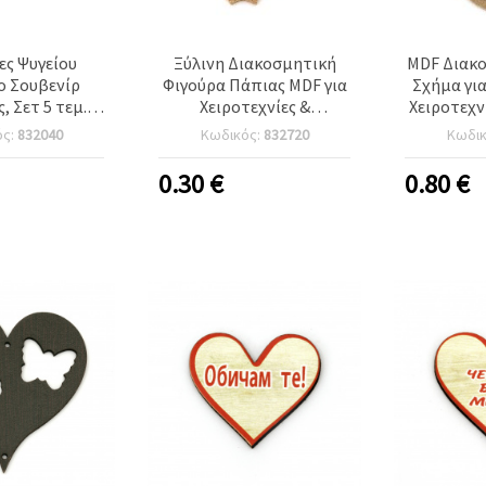
ς Ψυγείου
Ξύλινη Διακοσμητική
MDF Διακ
 Σουβενίρ
Φιγούρα Πάπιας MDF για
Σχήμα γι
, Σετ 5 τεμ. –
Χειροτεχνίες &
Χειροτεχν
ό σχέδιο με
Ντεκουπάζ 70x90 mm
ός:
832040
Κωδικός:
832720
Κωδι
η όψη και
, πολύχρωμα
0.30
€
0.80
€
ακά μοτίβα,
(μικτά σχέδια)