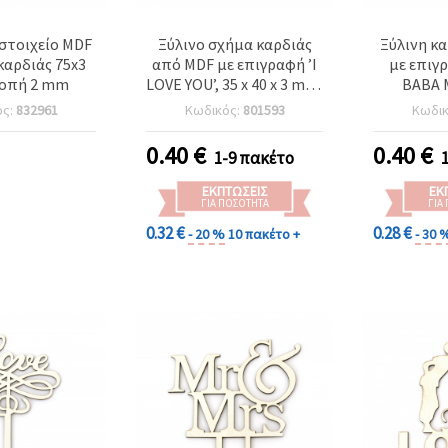
στοιχείο MDF
Ξύλινο σχήμα καρδιάς
Ξύλινη κ
καρδιάς 75x3
από MDF με επιγραφή ’I
με επιγ
οπή 2 mm
LOVE YOU’, 35 x 40 x 3 mm,
BABA 
2 τεμ., για χειροτεχνίες
χειρο
ός:
832961
Κωδικός:
801593
Κωδι
ντεκουπάζ
0.40
€
0.40
€
1-9 πακέτο
ΕΚΠΤΏΣΕΙΣ
ΕΚ
ΓΙΑ ΠΟΣΌΤΗΤΑ
ΓΙΑ
0.32 €
0.28 €
- 20 %
10 πακέτο +
- 30 