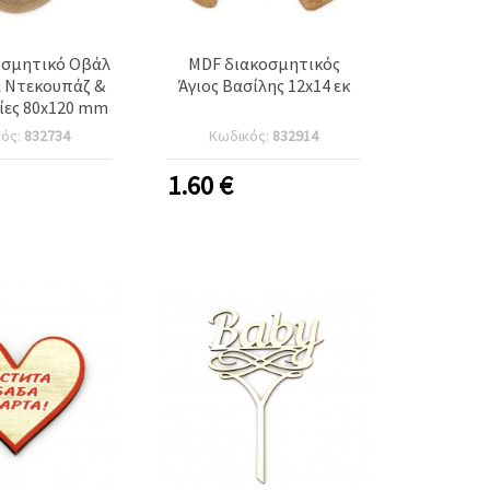
οσμητικό Οβάλ
MDF διακοσμητικός
α Ντεκουπάζ &
Άγιος Βασίλης 12x14 εκ
ίες 80x120 mm
κός:
832734
Κωδικός:
832914
1.60
€