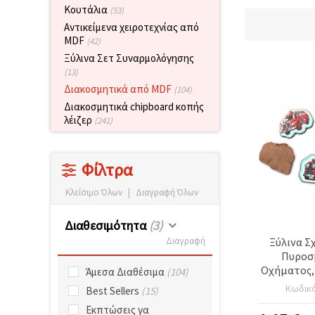
επισκεψιμότητα
Κουτάλια
(53)
και να
Αντικείμενα χειροτεχνίας από
προβάλλουμε
MDF
πιο σχετικό
(42)
περιεχόμενο
Ξύλινα Σετ Συναρμολόγησης
και
(13)
διαφημίσεις,
μεταξύ
Διακοσμητικά από MDF
(104)
άλλων με
Διακοσμητικά chipboard κοπής
τη βοήθεια
των
λέιζερ
(241)
συνεργατών
μας για
αναλύσεις
και
Φίλτρα
μάρκετινγκ.
Μπορείτε
Κλείσιμο Όλων
|
Διαγραφή Όλων
να
συμφωνήσετε
Διαθεσιμότητα
(3)
να
χρησιμοποιήσετε
Ξύλινα Σ
Διαγραφή
όλα τα
Πυροσ
cookies
Οχήματος, 
κάνοντας
Άμεσα Διαθέσιμα
(104)
κλικ στον
x 30~31 
Κωδικ
Best Sellers
(15)
ιστότοπο!
Ή
Εκπτώσεις γα