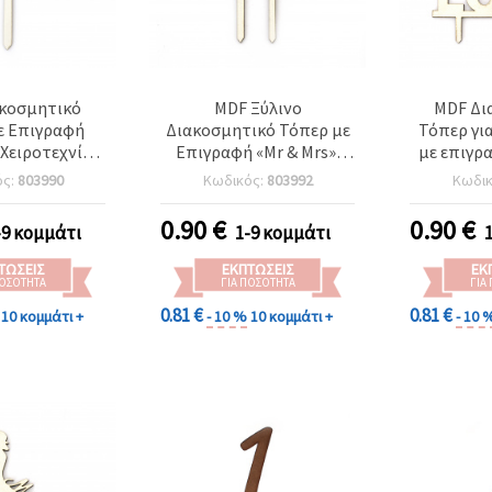
κοσμητικό
MDF Ξύλινο
MDF Δι
ε Επιγραφή
Διακοσμητικό Τόπερ με
Τόπερ για
 Χειροτεχνίες,
Επιγραφή «Mr & Mrs»,
με επιγρα
98x3 mm
110x100x3 mm
115x
ός:
803990
Κωδικός:
803992
Κωδι
0.90
€
0.90
€
-9 κομμάτι
1-9 κομμάτι
ΤΏΣΕΙΣ
ΕΚΠΤΏΣΕΙΣ
ΕΚ
ΠΟΣΌΤΗΤΑ
ΓΙΑ ΠΟΣΌΤΗΤΑ
ΓΙΑ
0.81 €
0.81 €
10 κομμάτι +
- 10 %
10 κομμάτι +
- 10 