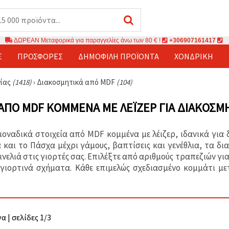
ΔΩΡΕΑΝ Μεταφορικά για παραγγελίες άνω των 80 € !
+306907161417
Σ
ΠΡΟΣΦΟΡΈΣ
ΔΗΜΟΦΙΛΉ ΠΡΟΪΌΝΤΑ
ΧΟΝΔΡΙΚΉ
νίας
(1418)
›
Διακοσμητικά από MDF
(104)
 ΑΠΌ MDF ΚΟΜΜΈΝΑ ΜΕ ΛΈΙΖΕΡ ΓΙΑ ΔΙΑΚΌΣΜ
οναδικά στοιχεία από MDF κομμένα με λέιζερ, ιδανικά για
 και το Πάσχα μέχρι γάμους, βαπτίσεις και γενέθλια, τα δ
νελιά στις γιορτές σας. Επιλέξτε από αριθμούς τραπεζιών γι
 γιορτινά σχήματα. Κάθε επιμελώς σχεδιασμένο κομμάτι με
α | σελίδες 1/3