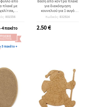
 φύλλο από
Βάση από κόντρα πλακέ
α πλακέ με
για διακόσμηση
χαλίτσα,
κουνελιού για 1 αυγό
στό, 45x25x2
20x10 εκ.
κός:
801556
Κωδικός:
832924
- 5 τεμ.
2.50
€
1-4 πακέτο
ΠΤΏΣΕΙΣ
 ΠΟΣΌΤΗΤΑ
%
5 πακέτο +