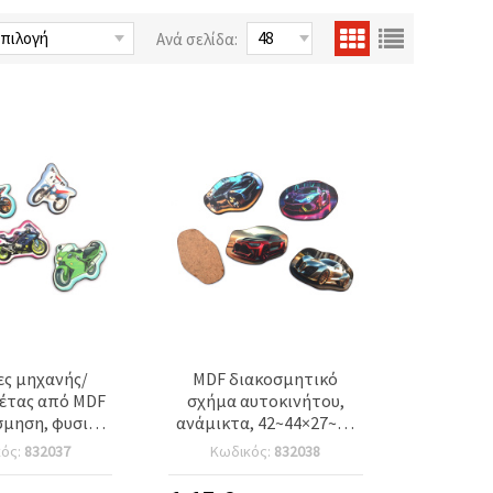
Ανά σελίδα:
ες μηχανής/
MDF διακοσμητικό
έτας από MDF
σχήμα αυτοκινήτου,
σμηση, φυσικό
ανάμικτα, 42~44×27~30
4–50 x 35–40
mm - 5 τεμ.
κός:
832037
Κωδικός:
832038
μικτα, σετ 5
τοιχεία κοπής