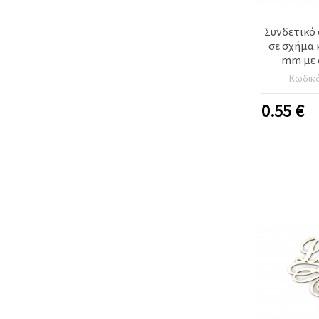
Συνδετικό 
σε σχήμα 
mm με 
Κωδικ
0.55
€