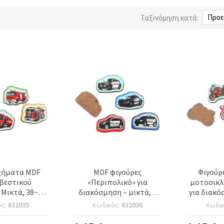
Ταξινόμηση κατά:
χήματα MDF
MDF φιγούρες
Φιγούρ
βεστικού
«Περιπολικό» για
μοτοσικλ
Μικτά, 38~40
διακόσμηση – μικτά, 5
για διακό
mm - 5 τεμ.
τεμ., 41–42 x 24–27 mm,
χρώμα, 4
ός:
832035
Κωδικός:
832036
Κωδι
για χρωματισμό,
mm, ανά
ντεκουπάζ, scrapbooking
τμχ. – Σ