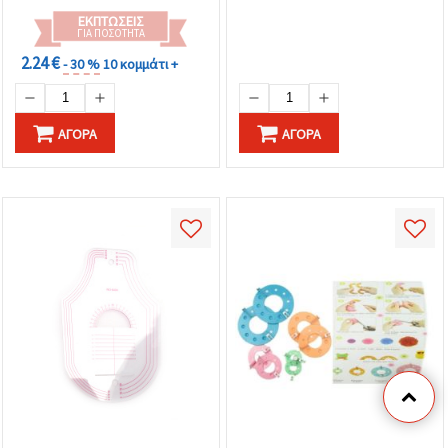
ΕΚΠΤΏΣΕΙΣ
ΓΙΑ ΠΟΣΌΤΗΤΑ
2.24 €
- 30 %
10 κομμάτι +
ΑΓΟΡΆ
ΑΓΟΡΆ