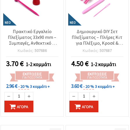
ΝΈΟ
ΝΈΟ
Πρακτικό Εργαλείο
Δημιουργικό DIY Σετ
Πλεξίματος 33x90 mm –
Πλεξίματος – Πλήρες Κιτ
Συμπαγές, Ανθεκτικό &
για Πλέξιμο, Κροσέ &
Ιδανικό για Ύφανση,
Χειροποίητες
Κωδικός:
507686
Κωδικός:
507687
Βελονάκι και
Κατασκευές – Ιδανικό για
Δημιουργικές
Αρχάριους και
3.70
€
4.50
€
1-2 κομμάτι
1-2 κομμάτι
Χειροτεχνίες με Νήμα
Χειροτέχνες
ΕΚΠΤΏΣΕΙΣ
ΕΚΠΤΏΣΕΙΣ
ΓΙΑ ΠΟΣΌΤΗΤΑ
ΓΙΑ ΠΟΣΌΤΗΤΑ
2.96 €
3.60 €
- 20 %
3 κομμάτι +
- 20 %
3 κομμάτι +
ΑΓΟΡΆ
ΑΓΟΡΆ