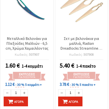
Μεταλλικό Βελονάκι για
Σετ με βελονάκια για
Πλεξούδες Μαλλιών - 6,5
μαλλιά, Radian
cm, Χρώμα Χαμαιλέοντας
Dreadlocks Streamlined -
6 cm, τρύπα: 2 mm,
Κωδικός:
507907
Κωδικός:
507908
Χρυσό χρώμα - 3 τεμάχια
1.60
€
5.40
€
1-4 κομμάτι
1-4 πακέτο
ΕΚΠΤΏΣΕΙΣ
ΕΚΠΤΏΣΕΙΣ
ΓΙΑ ΠΟΣΌΤΗΤΑ
ΓΙΑ ΠΟΣΌΤΗΤΑ
1.12 €
3.78 €
- 30 %
5 κομμάτι +
- 30 %
5 πακέτο +
ΑΓΟΡΆ
ΑΓΟΡΆ