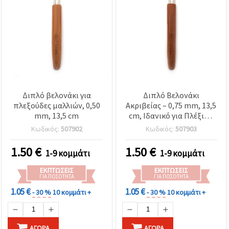
Διπλό βελονάκι για
Διπλό Βελονάκι
πλεξούδες μαλλιών, 0,50
Ακριβείας – 0,75 mm, 13,5
mm, 13,5 cm
cm, Ιδανικό για Πλέξιμο
Μαλλιών, Εξτένσιον &
Κωδικός:
507902
Κωδικός:
507903
Δημιουργικό Styling
1.50
€
1.50
€
1-9 κομμάτι
1-9 κομμάτι
ΕΚΠΤΏΣΕΙΣ
ΕΚΠΤΏΣΕΙΣ
ΓΙΑ ΠΟΣΌΤΗΤΑ
ΓΙΑ ΠΟΣΌΤΗΤΑ
1.05 €
1.05 €
- 30 %
10 κομμάτι +
- 30 %
10 κομμάτι +
ΑΓΟΡΆ
ΑΓΟΡΆ