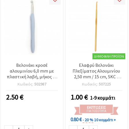
ΔΗΜΟΦΙΛΉ ΠΡΟΪΌΝ
Βελονάκι κροσέ
Ελαφρύ Βελονάκι
αλουμινίου 6,0 mm με
Πλεξίματος Αλουμινίου
πλαστική λαβή, μήκος 16
2,50 mm / 15 cm, SKC –
cm, SKC
Άνετο για Κροσέ & Έργα
Κωδικός:
502987
Κωδικός:
507225
με Νήματα
2.50
€
1.00
€
1-9 κομμάτι
ΕΚΠΤΏΣΕΙΣ
ΓΙΑ ΠΟΣΌΤΗΤΑ
0.80 €
- 20 %
10 κομμάτι +