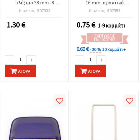
πλέξιμο 38 mm -8
16 mm, πρακτικό
τεμαχίων
εργαλείο για πλεκτικά
Κωδικός:
507331
Κωδικός:
507353
έργα
1.30
€
0.75
€
1-9 κομμάτι
ΕΚΠΤΏΣΕΙΣ
ΓΙΑ ΠΟΣΌΤΗΤΑ
0.60 €
- 20 %
10 κομμάτι +
ΑΓΟΡΆ
ΑΓΟΡΆ