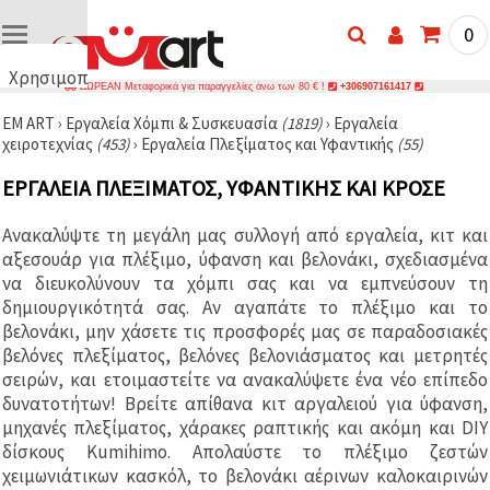
0
Χρησιμοποιούμε
ΔΩΡΕΑΝ Μεταφορικά για παραγγελίες άνω των 80 € !
+306907161417
cookies
EM ART
›
Εργαλεία Χόμπι & Συσκευασία
(1819)
›
Εργαλεία
🍪
χειροτεχνίας
(453)
›
Εργαλεία Πλεξίματος και Υφαντικής
(55)
Χρησιμοποιούμε
cookies και
ΕΡΓΑΛΕΊΑ ΠΛΕΞΊΜΑΤΟΣ, ΥΦΑΝΤΙΚΉΣ ΚΑΙ ΚΡΟΣΈ
παρόμοιες
τεχνολογίες
για να
Ανακαλύψτε τη μεγάλη μας συλλογή από εργαλεία, κιτ και
διασφαλίσουμε
τη σωστή
αξεσουάρ για πλέξιμο, ύφανση και βελονάκι, σχεδιασμένα
λειτουργία
να διευκολύνουν τα χόμπι σας και να εμπνεύσουν τη
του
δημιουργικότητά σας. Αν αγαπάτε το πλέξιμο και το
ιστότοπου,
να
βελονάκι, μην χάσετε τις προσφορές μας σε παραδοσιακές
βελτιώσουμε
βελόνες πλεξίματος, βελόνες βελονιάσματος και μετρητές
την
σειρών, και ετοιμαστείτε να ανακαλύψετε ένα νέο επίπεδο
εμπειρία
σας και, με
δυνατοτήτων! Βρείτε απίθανα κιτ αργαλειού για ύφανση,
τη
μηχανές πλεξίματος, χάρακες ραπτικής και ακόμη και DIY
συγκατάθεσή
σας, να
δίσκους Kumihimo. Απολαύστε το πλέξιμο ζεστών
αναλύουμε
χειμωνιάτικων κασκόλ, το βελονάκι αέρινων καλοκαιρινών
την