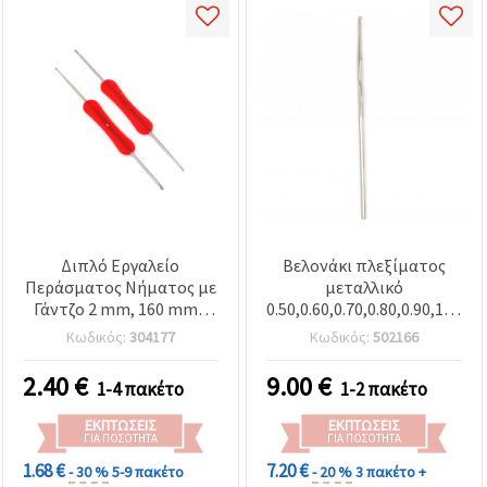
Διπλό Εργαλείο
Βελονάκι πλεξίματος
Περάσματος Νήματος με
μεταλλικό
Γάντζο 2 mm, 160 mm -
0.50,0.60,0.70,0.80,0.90,1.00,1.
Συσκευασία 4 τεμ.
mm 12 cm
Κωδικός:
304177
Κωδικός:
502166
2.40
€
9.00
€
1-4 πακέτο
1-2 πακέτο
ΕΚΠΤΏΣΕΙΣ
ΕΚΠΤΏΣΕΙΣ
ΓΙΑ ΠΟΣΌΤΗΤΑ
ΓΙΑ ΠΟΣΌΤΗΤΑ
1.68 €
7.20 €
- 30 %
5-9 πακέτο
- 20 %
3 πακέτο +