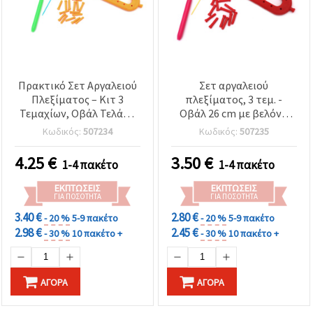
Πρακτικό Σετ Αργαλειού
Σετ αργαλειού
Πλεξίματος – Κιτ 3
πλεξίματος, 3 τεμ. -
Τεμαχίων, Οβάλ Τελάρο
Οβάλ 26 cm με βελόνα
36 cm με Βελόνα και
και βελονάκι
Κωδικός:
507234
Κωδικός:
507235
Βελονάκι
4.25
€
3.50
€
1-4 πακέτο
1-4 πακέτο
ΕΚΠΤΏΣΕΙΣ
ΕΚΠΤΏΣΕΙΣ
ΓΙΑ ΠΟΣΌΤΗΤΑ
ΓΙΑ ΠΟΣΌΤΗΤΑ
3.40 €
2.80 €
- 20 %
5-9 πακέτο
- 20 %
5-9 πακέτο
2.98 €
2.45 €
- 30 %
10 πακέτο +
- 30 %
10 πακέτο +
ΑΓΟΡΆ
ΑΓΟΡΆ