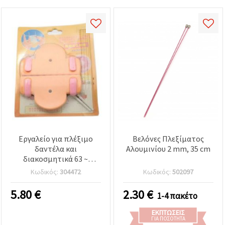
Εργαλείο για πλέξιμο
Βελόνες Πλεξίματος
δαντέλα και
Αλουμινίου 2 mm, 35 cm
διακοσμητικά 63 ~
160x5,5 ~ 116x4 ~ 14 mm
Κωδικός:
304472
Κωδικός:
502097
με τρεις μεταλλικές
βάσεις
5.80
€
2.30
€
1-4 πακέτο
ΕΚΠΤΏΣΕΙΣ
ΓΙΑ ΠΟΣΌΤΗΤΑ