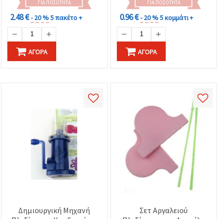
ΓΙΑ ΠΟΣΌΤΗΤΑ
ΓΙΑ ΠΟΣΌΤΗΤΑ
2.48 €
0.96 €
- 20 %
5 πακέτο +
- 20 %
5 κομμάτι +
ΑΓΟΡΆ
ΑΓΟΡΆ
Δημιουργική Μηχανή
Σετ Αργαλειού