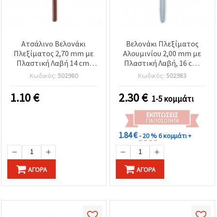
Ατσάλινο Βελονάκι
Βελονάκι Πλεξίματος
Πλεξίματος 2,70 mm με
Αλουμινίου 2,00 mm με
Πλαστική Λαβή 14 cm,
Πλαστική Λαβή, 16 cm,
SKC
SKC
Κωδικός:
502980
Κωδικός:
502983
1.10
€
2.30
€
1-5 κομμάτι
ΕΚΠΤΏΣΕΙΣ
ΓΙΑ ΠΟΣΌΤΗΤΑ
1.84 €
- 20 %
6 κομμάτι +
ΑΓΟΡΆ
ΑΓΟΡΆ