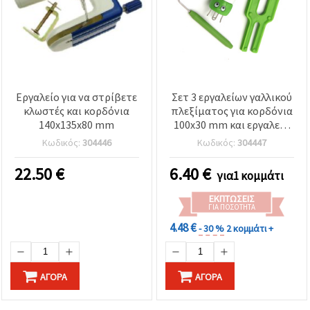
Εργαλείο για να στρίβετε
Σετ 3 εργαλείων γαλλικού
κλωστές και κορδόνια
πλεξίματος για κορδόνια
140x135x80 mm
100x30 mm και εργαλεία
κατασκευής πομ-πομ σε
Κωδικός:
304446
Κωδικός:
304447
2 μεγέθη 120x30x50 mm –
Κιτ χειροτεχνίας
22.50
€
6.40
€
για1 κομμάτι
ΕΚΠΤΏΣΕΙΣ
ΓΙΑ ΠΟΣΌΤΗΤΑ
4.48 €
- 30 %
2 κομμάτι +
ΑΓΟΡΆ
ΑΓΟΡΆ