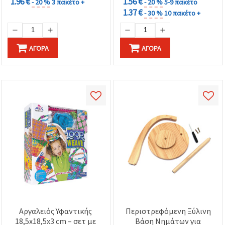
1.96 €
1.56 €
- 20 %
3 πακέτο +
- 20 %
5-9 πακέτο
1.37 €
- 30 %
10 πακέτο +
ΑΓΟΡΆ
ΑΓΟΡΆ
Αργαλειός Υφαντικής
Περιστρεφόμενη Ξύλινη
18,5x18,5x3 cm – σετ με
Βάση Νημάτων για