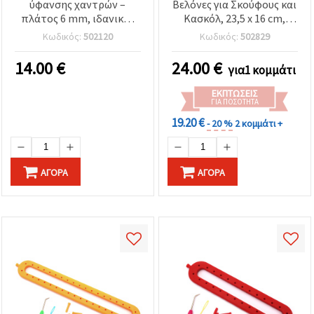
ύφανσης χαντρών –
Βελόνες για Σκούφους και
πλάτος 6 mm, ιδανικός
Κασκόλ, 23,5 x 16 cm,
για DIY κοσμήματα &
Περιλαμβάνει 1
Κωδικός:
502120
Κωδικός:
502829
διακοσμητικές
Βελονάκι, 1 Βελόνα και 2
χειροτεχνίες
Κουβάρια Νήματος (25 g
14.00
€
24.00
€
για1 κομμάτι
το καθένα), Χειροκίνητη
ΕΚΠΤΏΣΕΙΣ
ΓΙΑ ΠΟΣΌΤΗΤΑ
19.20 €
- 20 %
2 κομμάτι +
ΑΓΟΡΆ
ΑΓΟΡΆ