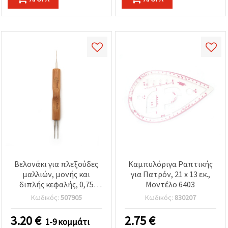
Βελονάκι για πλεξούδες
Καμπυλόριγα Ραπτικής
μαλλιών, μονής και
για Πατρόν, 21 x 13 εκ.,
διπλής κεφαλής, 0,75
Μοντέλο 6403
mm, 16 cm
Κωδικός:
507905
Κωδικός:
830207
3.20
€
2.75
€
1-9 κομμάτι