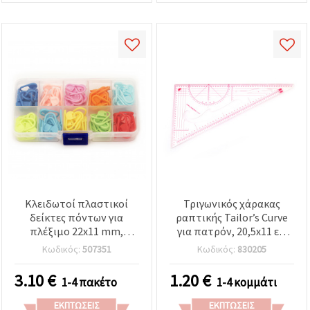
Κλειδωτοί πλαστικοί
Τριγωνικός χάρακας
δείκτες πόντων για
ραπτικής Tailor’s Curve
πλέξιμο 22x11 mm,
για πατρόν, 20,5x11 εκ.
ανάμικτα χρώματα σε
(Μοντέλο 3220)
Κωδικός:
507351
Κωδικός:
830205
πλαστικό κουτί - 120 τεμ.
3.10
€
1.20
€
1-4 πακέτο
1-4 κομμάτι
ΕΚΠΤΏΣΕΙΣ
ΕΚΠΤΏΣΕΙΣ