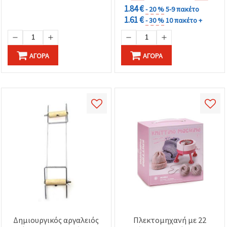
1.84 €
- 20 %
5-9 πακέτο
1.61 €
- 30 %
10 πακέτο +
ΑΓΟΡΆ
ΑΓΟΡΆ
Δημιουργικός αργαλειός
Πλεκτομηχανή με 22