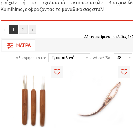
ρούχων ή το σχεδιασμό εντυπωσιακών βραχιολιών
επισκεψιμότητα
και να
Kumihimo, εκφράζοντας το μοναδικό σας στυλ!
προβάλλουμε
πιο σχετικό
περιεχόμενο
και
‹
1
2
›
διαφημίσεις,
μεταξύ
55 αντικείμενα | σελίδες 1/2
άλλων με
ΦΊΛΤΡΑ
τη βοήθεια
των
συνεργατών
Ταξινόμηση κατά:
Ανά σελίδα:
μας για
αναλύσεις
και
μάρκετινγκ.
Μπορείτε
να
συμφωνήσετε
να
χρησιμοποιήσετε
όλα τα
cookies
κάνοντας
κλικ στον
ιστότοπο!
Ή