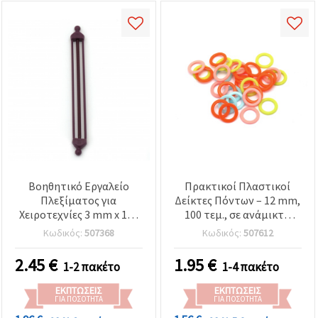
Βοηθητικό Εργαλείο
Πρακτικοί Πλαστικοί
Πλεξίματος για
Δείκτες Πόντων – 12 mm,
Χειροτεχνίες 3 mm x 137
100 τεμ., σε ανάμικτα
mm
χρώματα για έργα
Κωδικός:
507368
Κωδικός:
507612
πλεξίματος
2.45
€
1.95
€
1-2 πακέτο
1-4 πακέτο
ΕΚΠΤΏΣΕΙΣ
ΕΚΠΤΏΣΕΙΣ
ΓΙΑ ΠΟΣΌΤΗΤΑ
ΓΙΑ ΠΟΣΌΤΗΤΑ