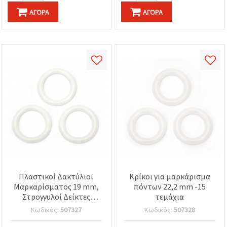
ΑΓΟΡΆ
ΑΓΟΡΆ
Πλαστικοί Δακτύλιοι
Κρίκοι για μαρκάρισμα
Μαρκαρίσματος 19 mm,
πόντων 22,2 mm -15
Στρογγυλοί Δείκτες
τεμάχια
Πόντων τύπου O-Ring,
Κωδικός:
507327
Κωδικός:
507328
Αξεσουάρ Πλεξίματος &
Κροσέ, SKC - Σετ 15 τεμ.,