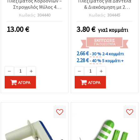
Πλεξίματος Κορδονιών –
Πλεξίματος για Δαντέλα
Στρογγυλός Μύλος 4
& Διακόσμηση με 2
Βελόνων για DIY
Βάσεις και 3 Βελόνες, 320
Κωδικός:
304440
Κωδικός:
304445
Χειροτεχνίες και
mm
Κατασκευή Κοσμημάτων
13.00
€
3.80
€
για1 κομμάτι
ΕΚΠΤΏΣΕΙΣ
ΓΙΑ ΠΟΣΌΤΗΤΑ
2.66 €
- 30 %
2-4 κομμάτι
2.28 €
- 40 %
5 κομμάτι +
ΑΓΟΡΆ
ΑΓΟΡΆ