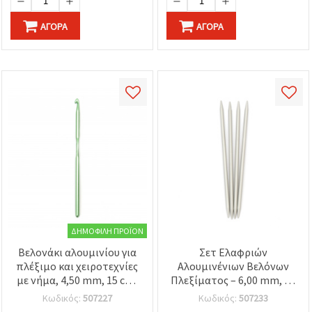
ΑΓΟΡΆ
ΑΓΟΡΆ
ΔΗΜΟΦΙΛΉ ΠΡΟΪΌΝ
Βελονάκι αλουμινίου για
Σετ Ελαφριών
πλέξιμο και χειροτεχνίες
Αλουμινένιων Βελόνων
με νήμα, 4,50 mm, 15 cm,
Πλεξίματος – 6,00 mm, 20
SKC
cm, Ασημί, SKC B003,
Κωδικός:
507227
Κωδικός:
507233
Συσκευασία 4 τεμ., για DIY