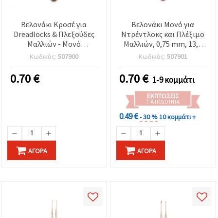
Βελονάκι Κροσέ για
Βελονάκι Μονό για
Dreadlocks & Πλεξούδες
Ντρέντλοκς και Πλέξιμο
Μαλλιών - Μονό
Μαλλιών, 0,75 mm, 13,5
Άγκιστρο, 0.5 mm, 13.5
cm
Κωδικός:
507900
Κωδικός:
507901
cm
0.70
€
0.70
€
1-9 κομμάτι
ΕΚΠΤΏΣΕΙΣ
ΓΙΑ ΠΟΣΌΤΗΤΑ
0.49 €
- 30 %
10 κομμάτι +
ΑΓΟΡΆ
ΑΓΟΡΆ