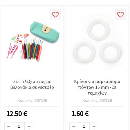
Σετ πλεξίματος με
Κρίκοι για μαρκάρισμα
βελονάκια σε νεσεσέρ
πόντων 16 mm -20
τεμαχίων
Κωδικός:
507240
Κωδικός:
507326
12.50
€
1.60
€