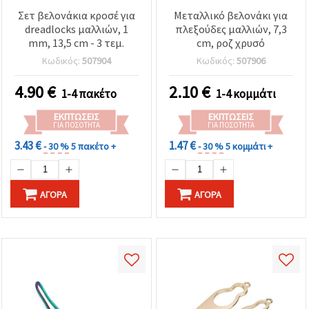
καθορίστε
τις
Σετ βελονάκια κροσέ για
Μεταλλικό βελονάκι για
προτιμήσεις
dreadlocks μαλλιών, 1
πλεξούδες μαλλιών, 7,3
σας στις
mm, 13,5 cm - 3 τεμ.
cm, ροζ χρυσό
ρυθμίσεις
επιλέγοντας
Κωδικός:
507904
Κωδικός:
507906
το
δεδομένο
4.90
€
2.10
€
τύπο
1-4 πακέτο
1-4 κομμάτι
cookies και
κάνοντας
ΕΚΠΤΏΣΕΙΣ
ΕΚΠΤΏΣΕΙΣ
κλικ στο
ΓΙΑ ΠΟΣΌΤΗΤΑ
ΓΙΑ ΠΟΣΌΤΗΤΑ
κουμπί
3.43 €
1.47 €
Αποθήκευση.
- 30 %
5 πακέτο +
- 30 %
5 κομμάτι +
Στον
ΑΓΟΡΆ
ΑΓΟΡΆ
ιστότοπο!
Ρυθμίσεις