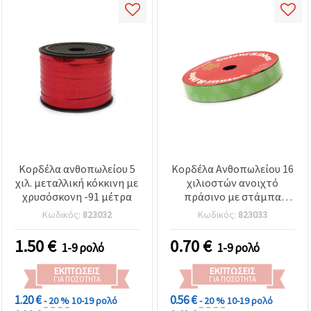
Κορδέλα ανθοπωλείου 5
Κορδέλα Ανθοπωλείου 16
χιλ. μεταλλική κόκκινη με
χιλιοστών ανοιχτό
χρυσόσκονη -91 μέτρα
πράσινο με στάμπα
καρδιές - 9 μέτρα
Κωδικός:
823032
Κωδικός:
823033
1.50
€
0.70
€
1-9 ρολό
1-9 ρολό
ΕΚΠΤΏΣΕΙΣ
ΕΚΠΤΏΣΕΙΣ
ΓΙΑ ΠΟΣΌΤΗΤΑ
ΓΙΑ ΠΟΣΌΤΗΤΑ
1.20 €
0.56 €
- 20 %
10-19 ρολό
- 20 %
10-19 ρολό