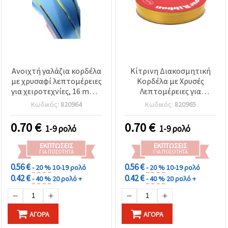
Ανοιχτή γαλάζια κορδέλα
Κίτρινη Διακοσμητική
με χρυσαφί λεπτομέρειες
Κορδέλα με Χρυσές
για χειροτεχνίες, 16 mm –
Λεπτομέρειες για
9 μέτρα
Χειροτεχνίες, 16 mm x 9
Κωδικός:
820964
Κωδικός:
820965
m
0.70
€
0.70
€
1-9 ρολό
1-9 ρολό
ΕΚΠΤΏΣΕΙΣ
ΕΚΠΤΏΣΕΙΣ
ΓΙΑ ΠΟΣΌΤΗΤΑ
ΓΙΑ ΠΟΣΌΤΗΤΑ
0.56 €
0.56 €
- 20 %
10-19 ρολό
- 20 %
10-19 ρολό
0.42 €
0.42 €
- 40 %
20 ρολό +
- 40 %
20 ρολό +
ΑΓΟΡΆ
ΑΓΟΡΆ