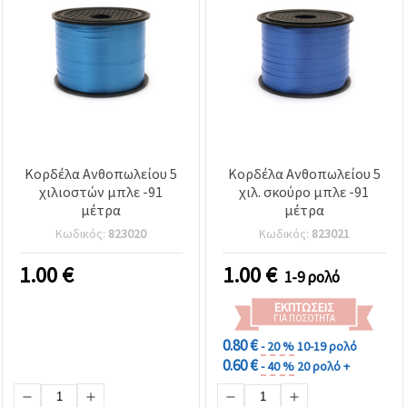
Κορδέλα Ανθοπωλείου 5
Κορδέλα Ανθοπωλείου 5
χιλιοστών μπλε -91
χιλ. σκούρο μπλε -91
μέτρα
μέτρα
Κωδικός:
823020
Κωδικός:
823021
1.00
€
1.00
€
1-9 ρολό
ΕΚΠΤΏΣΕΙΣ
ΓΙΑ ΠΟΣΌΤΗΤΑ
0.80 €
- 20 %
10-19 ρολό
0.60 €
- 40 %
20 ρολό +