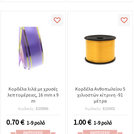
Κορδέλα λιλά με χρυσές
Κορδέλα Ανθοπωλείου 5
λεπτομέρειες, 16 mm x 9
χιλιοστών κίτρινη -91
m
μέτρα
Κωδικός:
820966
Κωδικός:
823001
0.70
€
1.00
€
1-9 ρολό
1-9 ρολό
ΕΚΠΤΏΣΕΙΣ
ΕΚΠΤΏΣΕΙΣ