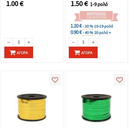
1.00
€
1.50
€
1-9 ρολό
ΕΚΠΤΏΣΕΙΣ
ΓΙΑ ΠΟΣΌΤΗΤΑ
1.20 €
- 20 %
10-19 ρολό
0.90 €
- 40 %
20 ρολό +
ΑΓΟΡΆ
ΑΓΟΡΆ