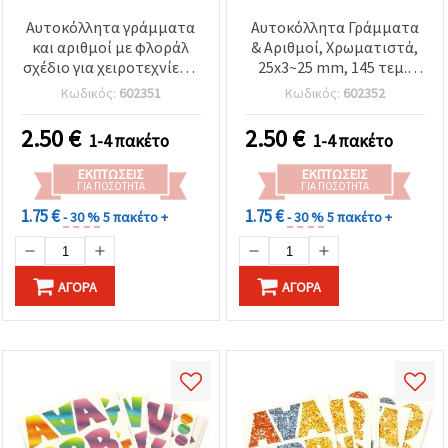
Αυτοκόλλητα γράμματα
Αυτοκόλλητα Γράμματα
και αριθμοί με φλοράλ
& Αριθμοί, Χρωματιστά,
σχέδιο για χειροτεχνίες &
25x3~25 mm, 145 τεμ.,
scrapbooking, 30x6~25
ασορτί (μικτό
Κωδικός:
602351
Κωδικός:
602352
mm, 106 τεμ.
περιεχόμενο)
2.50
€
2.50
€
1-4 πακέτο
1-4 πακέτο
ΕΚΠΤΏΣΕΙΣ
ΕΚΠΤΏΣΕΙΣ
ΓΙΑ ΠΟΣΌΤΗΤΑ
ΓΙΑ ΠΟΣΌΤΗΤΑ
1.75 €
1.75 €
- 30 %
5 πακέτο +
- 30 %
5 πακέτο +
ΑΓΟΡΆ
ΑΓΟΡΆ