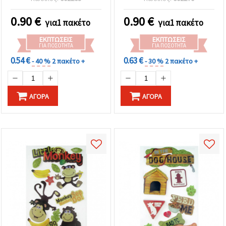
Scrapbooking,
Ημερολόγια &
0.90
€
0.90
€
για1 πακέτο
για1 πακέτο
Δημιουργικές
Κατασκευές, Ασορτί
ΕΚΠΤΏΣΕΙΣ
ΕΚΠΤΏΣΕΙΣ
Σχέδια
ΓΙΑ ΠΟΣΌΤΗΤΑ
ΓΙΑ ΠΟΣΌΤΗΤΑ
0.54 €
0.63 €
- 40 %
2 πακέτο +
- 30 %
2 πακέτο +
ΑΓΟΡΆ
ΑΓΟΡΆ