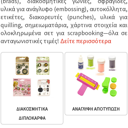
(brads), διακοσμητικές γωνίες, σφραγίδες,
επισκεψιμότητα
και να
υλικά για ανάγλυφο (embossing), αυτοκόλλητα,
προβάλλουμε
ετικέτες, διακορευτές (punches), υλικά για
πιο σχετικό
περιεχόμενο
quilling, σημειωματάρια, χάρτινα στοιχεία και
και
διαφημίσεις,
ολοκληρωμένα σετ για scrapbooking—όλα σε
μεταξύ
άλλων με
ανταγωνιστικές τιμές!
Δείτε περισσότερα
τη βοήθεια
των
συνεργατών
μας για
αναλύσεις
και
μάρκετινγκ.
Μπορείτε
να
συμφωνήσετε
να
χρησιμοποιήσετε
όλα τα
cookies
ΔΙΑΚΟΣΜΗΤΙΚΆ
ΑΝΆΓΛΥΦΗ ΑΠΟΤΎΠΩΣΗ
κάνοντας
κλικ στον
ΔΙΠΛΌΚΑΡΦΑ
ιστότοπο!
Ή