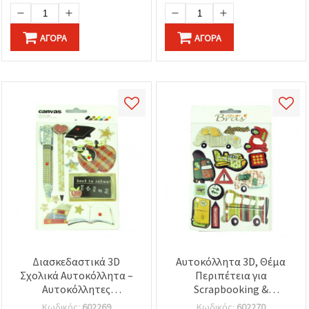
ΑΓΟΡΆ
ΑΓΟΡΆ
Διασκεδαστικά 3D
Αυτοκόλλητα 3D, Θέμα
Σχολικά Αυτοκόλλητα –
Περιπέτεια για
Αυτοκόλλητες
Scrapbooking &
Διακοσμήσεις για
Χειροτεχνίες
Κωδικός:
602269
Κωδικός:
602270