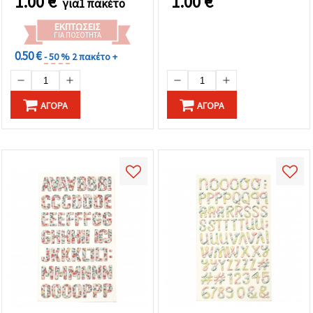
1.00
€
1.00
€
για1 πακέτο
ΕΚΠΤΏΣΕΙΣ
ΓΙΑ ΠΟΣΌΤΗΤΑ
0.50 €
- 50 %
2 πακέτο +
ΑΓΟΡΆ
ΑΓΟΡΆ