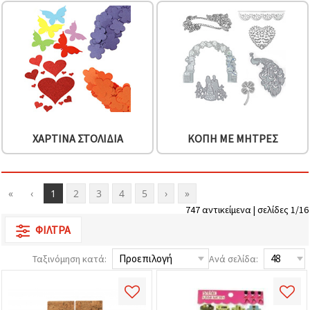
ΧΆΡΤΙΝΑ ΣΤΟΛΊΔΙΑ
ΚΟΠΉ ΜΕ ΜΉΤΡΕΣ
«
‹
1
2
3
4
5
›
»
747 αντικείμενα | σελίδες 1/16
ΦΊΛΤΡΑ
Ταξινόμηση κατά:
Ανά σελίδα: