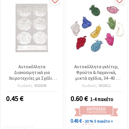
Αυτοκόλλητα
Αυτοκόλλητα γκλίτερ,
Διακοσμητικά για
Φρούτα & Λαχανικά,
Χειροτεχνίες με Σχέδιο
μικτά σχέδια, 34~40 x
Λουλούδι & Λέξεις, 39x40
17~31 x 2 mm - 10 τεμ.
Κωδικός:
602808
Κωδικός:
602811
mm, Ασημί – 7 τεμ.
0.45
€
0.60
€
1-4 πακέτο
ΕΚΠΤΏΣΕΙΣ
ΓΙΑ ΠΟΣΌΤΗΤΑ
0.48 €
- 20 %
5 πακέτο +