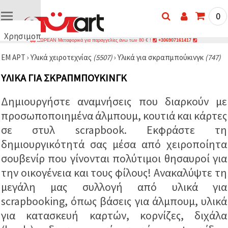
0
Χρησιμοποιούμε
ΔΩΡΕΑΝ Μεταφορικά για παραγγελίες άνω των 80 € !
+306907161417
cookies
ΕΜ ΑΡΤ
›
Υλικά χειροτεχνίας
(5507)
›
Υλικά για σκραπμπούκινγκ
(747)
🍪
Χρησιμοποιούμε
ΥΛΙΚΆ ΓΙΑ ΣΚΡΑΠΜΠΟΎΚΙΝΓΚ
cookies και
παρόμοιες
τεχνολογίες
Δημιουργήστε αναμνήσεις που διαρκούν με
για να
διασφαλίσουμε
προσωποποιημένα άλμπουμ, κουτιά και κάρτες
τη σωστή
λειτουργία
σε στυλ scrapbook. Εκφράστε τη
του
δημιουργικότητά σας μέσα από χειροποίητα
ιστότοπου,
να
σουβενίρ που γίνονται πολύτιμοι θησαυροί για
βελτιώσουμε
την
την οικογένεια και τους φίλους! Ανακαλύψτε τη
εμπειρία
σας και, με
μεγάλη μας συλλογή από υλικά για
τη
scrapbooking, όπως βάσεις για άλμπουμ, υλικά
συγκατάθεσή
σας, να
για κατασκευή καρτών, κορνίζες, διχάλα
αναλύουμε
την