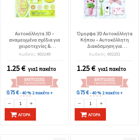
Αυτοκόλλητα 3D –
Όμορφα 3D Αυτοκόλλητα
αναμειγμένα σχέδια για
Κήπου – Αυτοκόλλητη
χειροτεχνίες &
Διακόσμηση για
scrapbooking
Χειροτεχνίες,
Κωδικός:
602249
Κωδικός:
602251
Scrapbooking &
Διακόσμηση Σπιτιού
1.25
€
1.25
€
για1 πακέτο
για1 πακέτο
ΕΚΠΤΏΣΕΙΣ
ΕΚΠΤΏΣΕΙΣ
ΓΙΑ ΠΟΣΌΤΗΤΑ
ΓΙΑ ΠΟΣΌΤΗΤΑ
0.75 €
0.75 €
- 40 %
2 πακέτο +
- 40 %
2 πακέτο +
ΑΓΟΡΆ
ΑΓΟΡΆ