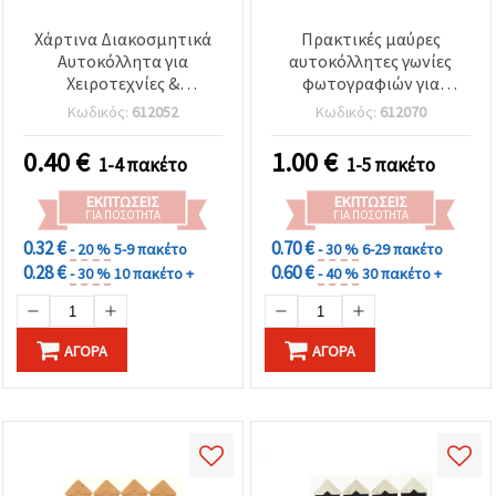
Χάρτινα Διακοσμητικά
Πρακτικές μαύρες
Αυτοκόλλητα για
αυτοκόλλητες γωνίες
Χειροτεχνίες &
φωτογραφιών για
Scrapbooking, 36x36 mm,
scrapbooking – χωρίς
Κωδικός:
612052
Κωδικός:
612070
32 τεμ.
οξέα, τριγωνικές 21x21
mm, φύλλο 90x125x0,3
0.40
€
1.00
€
1-4 πακέτο
1-5 πακέτο
mm, συσκευασία 24 τεμ.
ΕΚΠΤΏΣΕΙΣ
ΕΚΠΤΏΣΕΙΣ
ΓΙΑ ΠΟΣΌΤΗΤΑ
ΓΙΑ ΠΟΣΌΤΗΤΑ
0.32 €
0.70 €
- 20 %
5-9 πακέτο
- 30 %
6-29 πακέτο
0.28 €
0.60 €
- 30 %
10 πακέτο +
- 40 %
30 πακέτο +
ΑΓΟΡΆ
ΑΓΟΡΆ