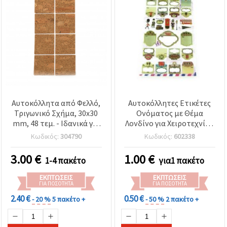
Αυτοκόλλητα από Φελλό,
Αυτοκόλλητες Ετικέτες
Τριγωνικό Σχήμα, 30x30
Ονόματος με Θέμα
mm, 48 τεμ. - Ιδανικά για
Λονδίνο για Χειροτεχνίες,
Scrapbooking, DIY
Μικτά Σχήματα
Κωδικός:
304790
Κωδικός:
602338
Χειροτεχνίες και
Διακόσμηση
3.00
€
1.00
€
1-4 πακέτο
για1 πακέτο
ΕΚΠΤΏΣΕΙΣ
ΕΚΠΤΏΣΕΙΣ
ΓΙΑ ΠΟΣΌΤΗΤΑ
ΓΙΑ ΠΟΣΌΤΗΤΑ
2.40 €
0.50 €
- 20 %
5 πακέτο +
- 50 %
2 πακέτο +