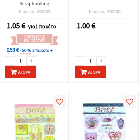
Scrapbooking
Κωδικός:
602103
Κωδικός:
602130
1.05
€
1.00
€
για1 πακέτο
ΕΚΠΤΏΣΕΙΣ
ΓΙΑ ΠΟΣΌΤΗΤΑ
0.53 €
- 50 %
2 πακέτο +
ΑΓΟΡΆ
ΑΓΟΡΆ