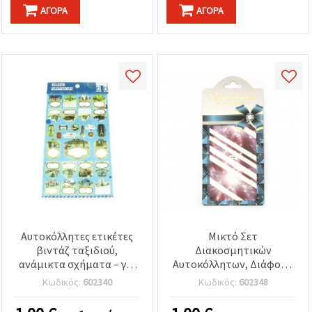
ΑΓΟΡΆ
ΑΓΟΡΆ
Αυτοκόλλητες ετικέτες
Μικτό Σετ
βιντάζ ταξιδιού,
Διακοσμητικών
ανάμικτα σχήματα – για
Αυτοκόλλητων, Διάφορα
scrapbooking &
Σχέδια για Χειροτεχνίες &
Κωδικός:
602340
Κωδικός:
602348
χειροτεχνίες
Ντεκουπάζ