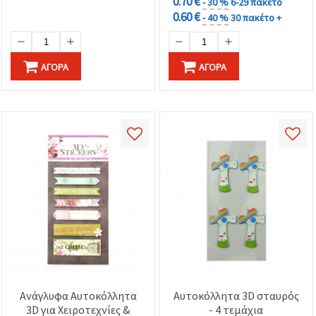
0.70 €
- 30 %
6-29 πακέτο
0.60 €
- 40 %
30 πακέτο +
ΑΓΟΡΆ
ΑΓΟΡΆ
Ανάγλυφα Αυτοκόλλητα
Αυτοκόλλητα 3D σταυρός
3D για Χειροτεχνίες &
- 4 τεμάχια