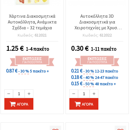
Χάρτινα Διακοσμητικά
Αυτοκόλλητα 3D
Αυτοκόλλητα, Ανάμικτα
Διακοσμητικά για
Σχέδια – 32 τεμάχια
Χειροτεχνίες με Χρυσό
Περίγραμμα / Μικτή
Κωδικός:
612021
Κωδικός:
612022
Ποικιλία
1.25
€
0.30
€
1-4 πακέτο
1-11 πακέτο
ΕΚΠΤΏΣΕΙΣ
ΕΚΠΤΏΣΕΙΣ
ΓΙΑ ΠΟΣΌΤΗΤΑ
ΓΙΑ ΠΟΣΌΤΗΤΑ
0.87 €
0.21 €
- 30 %
5 πακέτο +
- 30 %
12-23 πακέτο
0.18 €
- 40 %
24-47 πακέτο
0.15 €
- 50 %
48 πακέτο +
ΑΓΟΡΆ
ΑΓΟΡΆ