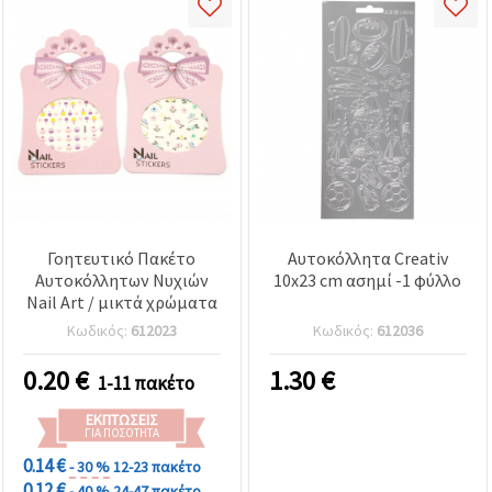
Γοητευτικό Πακέτο
Αυτοκόλλητα Creativ
Αυτοκόλλητων Νυχιών
10x23 cm ασημί -1 φύλλο
Nail Art / μικτά χρώματα
Κωδικός:
612023
Κωδικός:
612036
0.20
€
1.30
€
1-11 πακέτο
ΕΚΠΤΏΣΕΙΣ
ΓΙΑ ΠΟΣΌΤΗΤΑ
0.14 €
- 30 %
12-23 πακέτο
0.12 €
- 40 %
24-47 πακέτο