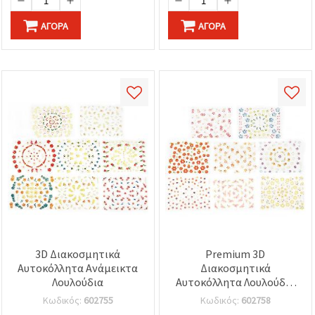
ΑΓΟΡΆ
ΑΓΟΡΆ
3D Διακοσμητικά
Premium 3D
Αυτοκόλλητα Ανάμεικτα
Διακοσμητικά
Λουλούδια
Αυτοκόλλητα Λουλούδια
Μιξ – Πολύχρωμα
Κωδικός:
602755
Κωδικός:
602758
Αυτοκόλλητα