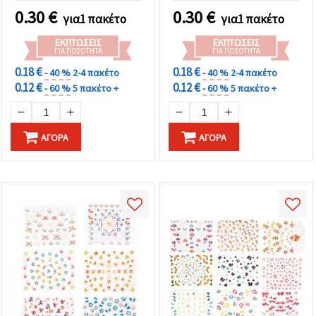
Λουλουδιών για
0.30
€
0.30
€
για1 πακέτο
για1 πακέτο
Χειροτεχνίες,
Scrapbooking &
ΕΚΠΤΏΣΕΙΣ
ΕΚΠΤΏΣΕΙΣ
Διακόσμηση Σπιτιού
ΓΙΑ ΠΟΣΌΤΗΤΑ
ΓΙΑ ΠΟΣΌΤΗΤΑ
0.18 €
0.18 €
- 40 %
2-4 πακέτο
- 40 %
2-4 πακέτο
0.12 €
0.12 €
- 60 %
5 πακέτο +
- 60 %
5 πακέτο +
ΑΓΟΡΆ
ΑΓΟΡΆ