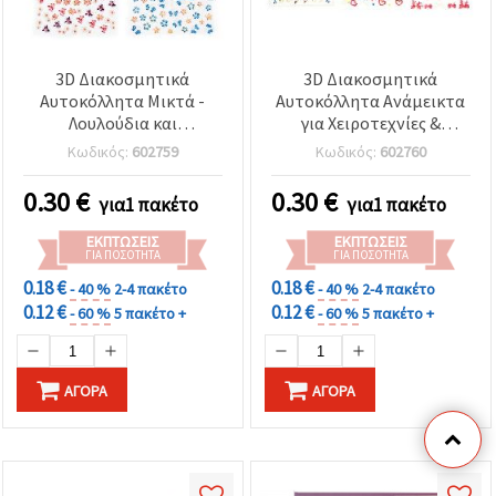
3D Διακοσμητικά
3D Διακοσμητικά
Αυτοκόλλητα Μικτά -
Αυτοκόλλητα Ανάμεικτα
Λουλούδια και
για Χειροτεχνίες &
Πεταλούδες
Scrapbooking
Κωδικός:
602759
Κωδικός:
602760
0.30
€
0.30
€
για1 πακέτο
για1 πακέτο
ΕΚΠΤΏΣΕΙΣ
ΕΚΠΤΏΣΕΙΣ
ΓΙΑ ΠΟΣΌΤΗΤΑ
ΓΙΑ ΠΟΣΌΤΗΤΑ
0.18 €
0.18 €
- 40 %
2-4 πακέτο
- 40 %
2-4 πακέτο
0.12 €
0.12 €
- 60 %
5 πακέτο +
- 60 %
5 πακέτο +
ΑΓΟΡΆ
ΑΓΟΡΆ