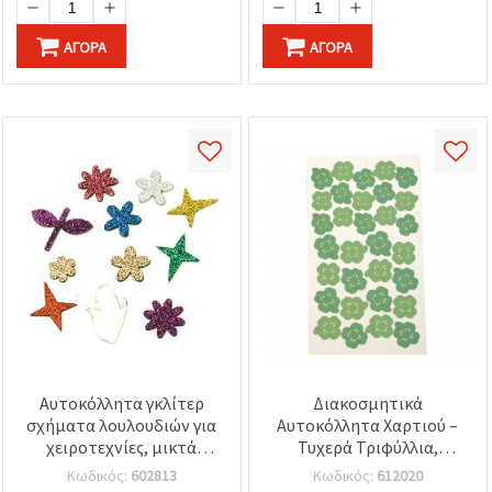
ΑΓΟΡΆ
ΑΓΟΡΆ
Αυτοκόλλητα γκλίτερ
Διακοσμητικά
σχήματα λουλουδιών για
Αυτοκόλλητα Χαρτιού –
χειροτεχνίες, μικτά
Τυχερά Τριφύλλια,
χρώματα, 14~36 x 14.5~38
Συσκευασία 31 τεμαχίων
Κωδικός:
602813
Κωδικός:
612020
x 2 mm, 10 τεμ.