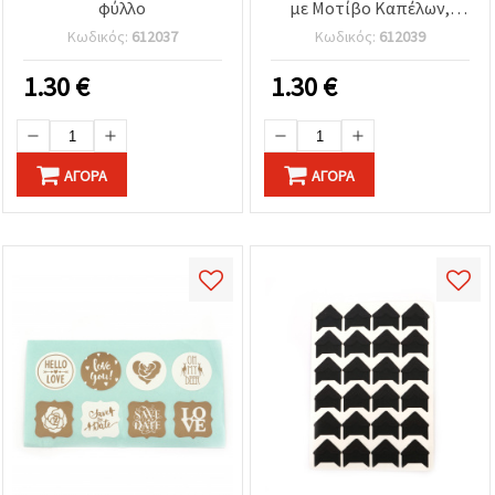
φύλλο
με Μοτίβο Καπέλων,
Χρυσό Χρώμα 10x23 cm - 1
Κωδικός:
612037
Κωδικός:
612039
Φύλλο
1.30
€
1.30
€
ΑΓΟΡΆ
ΑΓΟΡΆ