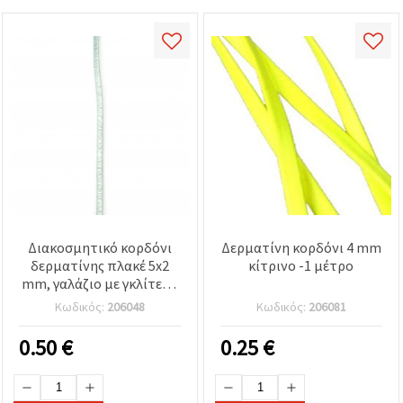
Διακοσμητικό κορδόνι
Δερματίνη κορδόνι 4 mm
δερματίνης πλακέ 5x2
κίτρινο -1 μέτρο
mm, γαλάζιο με γκλίτερ -
1 μέτρο
Κωδικός:
206048
Κωδικός:
206081
0.50
€
0.25
€