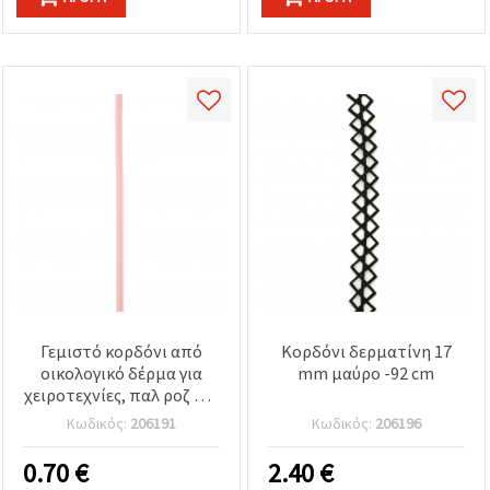
Γεμιστό κορδόνι από
Κορδόνι δερματίνη 17
οικολογικό δέρμα για
mm μαύρο -92 cm
χειροτεχνίες, παλ ροζ 4x2
mm - 1 μέτρο
Κωδικός:
206191
Κωδικός:
206196
0.70
€
2.40
€