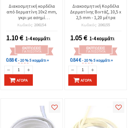
Διακοσμητική κορδέλα
Διακοσμητική Κορδέλα
από δερματίνη 10x2 mm,
Δερματίνης Βιντάζ, 10,5 x
γκρι με ασημί
2,5 mm - 1,20 μέτρα
λεπτομέρεια - 1,20 μ.
Κωδικός:
206154
Κωδικός:
206155
1.10
€
1.05
€
1-4 κομμάτι
1-4 κομμάτι
ΕΚΠΤΏΣΕΙΣ
ΕΚΠΤΏΣΕΙΣ
ΓΙΑ ΠΟΣΌΤΗΤΑ
ΓΙΑ ΠΟΣΌΤΗΤΑ
0.88 €
0.84 €
- 20 %
5 κομμάτι +
- 20 %
5 κομμάτι +
ΑΓΟΡΆ
ΑΓΟΡΆ