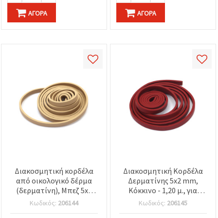
ΑΓΟΡΆ
ΑΓΟΡΆ
Διακοσμητική κορδέλα
Διακοσμητική Κορδέλα
από οικολογικό δέρμα
Δερματίνης 5x2 mm,
(δερματίνη), Μπεζ 5x2
Κόκκινο - 1,20 μ., για
mm - 1,20 μέτρα
Χειροτεχνίες & DIY
Κωδικός:
206144
Κωδικός:
206145