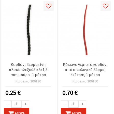
Κορδόνι δερματίνη
Κόκκινο γεμιστό κορδόνι
πλακέ πλεξούδα 5x1,5
από οικολογικό δέρμα,
mm μαύρο -1 μέτρο
4x2 mm, 1 μέτρο
Κωδικός:
206180
Κωδικός:
206190
0.25
€
0.70
€
ΑΓΟΡΆ
ΑΓΟΡΆ