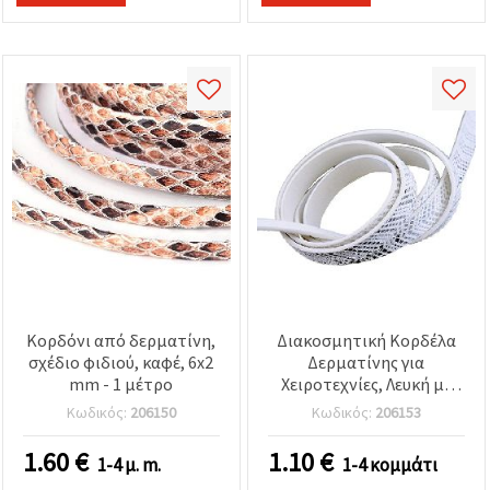
Κορδόνι από δερματίνη,
Διακοσμητική Κορδέλα
σχέδιο φιδιού, καφέ, 6x2
Δερματίνης για
mm - 1 μέτρο
Χειροτεχνίες, Λευκή με
Ασημί Λεπτομέρεια, 10x2
Κωδικός:
206150
Κωδικός:
206153
mm - 1,20 μέτρα
1.60
€
1.10
€
1-4 μ. m.
1-4 κομμάτι