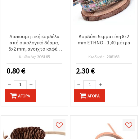
Διακοσμητική κορδέλα
Κορδόνι δερματίνη 8x2
από οικολογικό δέρμα,
mm ETHNO - 1,40 μέτρα
5x2 mm, ανοιχτό καφέ -
1,20 μέτρα
Κωδικός:
206165
Κωδικός:
206168
0.80
€
2.30
€
ΑΓΟΡΆ
ΑΓΟΡΆ