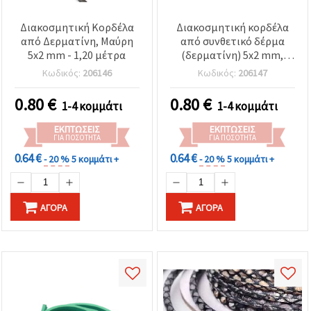
Διακοσμητική Κορδέλα
Διακοσμητική κορδέλα
από Δερματίνη, Μαύρη
από συνθετικό δέρμα
5x2 mm - 1,20 μέτρα
(δερματίνη) 5x2 mm,
ανοιχτό σομόν - 1,20
Κωδικός:
206146
Κωδικός:
206147
μέτρα
0.80
€
0.80
€
1-4 κομμάτι
1-4 κομμάτι
ΕΚΠΤΏΣΕΙΣ
ΕΚΠΤΏΣΕΙΣ
ΓΙΑ ΠΟΣΌΤΗΤΑ
ΓΙΑ ΠΟΣΌΤΗΤΑ
0.64 €
0.64 €
- 20 %
5 κομμάτι +
- 20 %
5 κομμάτι +
ΑΓΟΡΆ
ΑΓΟΡΆ