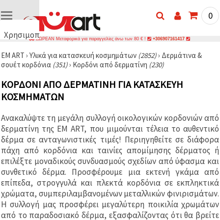
0
Χρησιμοποιούμε
ΔΩΡΕΑΝ Μεταφορικά για παραγγελίες άνω των 80 € !
+306907161417
cookies
EM ART
›
Υλικά για κατασκευή κοσμημάτων
(2852)
›
Δερμάτινα &
🍪
σουέτ κορδόνια
(351)
›
Κορδόνι από δερματίνη
(230)
Χρησιμοποιούμε
cookies και
ΚΟΡΔΌΝΙ ΑΠΌ ΔΕΡΜΑΤΊΝΗ ΓΙΑ ΚΑΤΑΣΚΕΥΉ
παρόμοιες
τεχνολογίες
ΚΟΣΜΗΜΆΤΩΝ
για να
διασφαλίσουμε
τη σωστή
Ανακαλύψτε τη μεγάλη συλλογή οικολογικών κορδονιών από
λειτουργία
δερματίνη της EM ART, που μιμούνται τέλεια το αυθεντικό
του
ιστότοπου,
δέρμα σε ανταγωνιστικές τιμές! Περιηγηθείτε σε διάφορα
να
πάχη από κορδόνια και ταινίες απομίμησης δέρματος ή
βελτιώσουμε
επιλέξτε μοναδικούς συνδυασμούς σχεδίων από ύφασμα και
την
εμπειρία
συνθετικό δέρμα. Προσφέρουμε μια εκτενή γκάμα από
σας και, με
επίπεδα, στρογγυλά και πλεκτά κορδόνια σε εκπληκτικά
τη
χρώματα, συμπεριλαμβανομένων μεταλλικών φινιρισμάτων.
συγκατάθεσή
σας, να
Η συλλογή μας προσφέρει μεγαλύτερη ποικιλία χρωμάτων
αναλύουμε
από το παραδοσιακό δέρμα, εξασφαλίζοντας ότι θα βρείτε
την