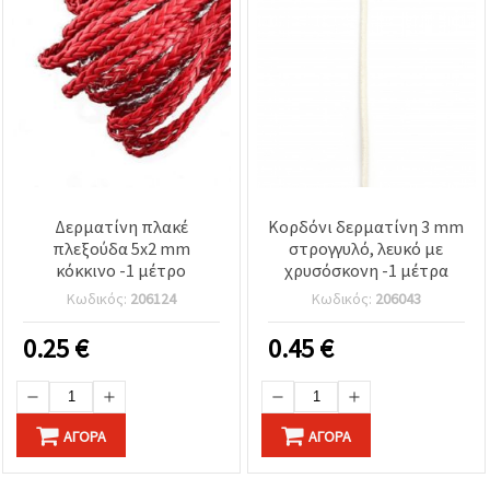
Δερματίνη πλακέ
Κορδόνι δερματίνη 3 mm
πλεξούδα 5x2 mm
στρογγυλό, λευκό με
κόκκινο -1 μέτρο
χρυσόσκονη -1 μέτρα
Κωδικός:
206124
Κωδικός:
206043
0.25
€
0.45
€
ΑΓΟΡΆ
ΑΓΟΡΆ