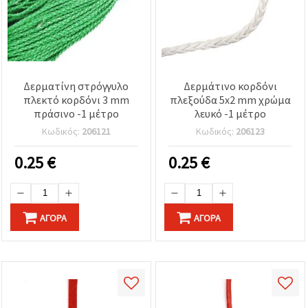
Δερματίνη στρόγγυλο
Δερμάτινο κορδόνι
πλεκτό κορδόνι 3 mm
πλεξούδα 5x2 mm χρώμα
πράσινο -1 μέτρο
λευκό -1 μέτρο
Κωδικός:
206121
Κωδικός:
206123
0.25
€
0.25
€
ΑΓΟΡΆ
ΑΓΟΡΆ