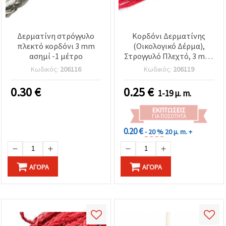
Δερματίνη στρόγγυλο
Κορδόνι Δερματίνης
πλεκτό κορδόνι 3 mm
(Οικολογικό Δέρμα),
ασημί -1 μέτρο
Στρογγυλό Πλεχτό, 3 mm,
Κόκκινο - 1 Μέτρο
Κωδικός:
206116
Κωδικός:
206119
0.30
€
0.25
€
1-19 μ. m.
ΕΚΠΤΏΣΕΙΣ
ΓΙΑ ΠΟΣΌΤΗΤΑ
0.20 €
- 20 %
20 μ. m. +
ΑΓΟΡΆ
ΑΓΟΡΆ