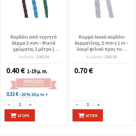
Κορδόνι από τεχνητό
Κομψό λευκό κορδόνι
δέρμα 3 mm – Μικτά
δερματίνης, 5 mm x 1 m –
χρώματα, 1 μέτρο |
λουρί φιλικό προς τους
Συνθετικό κορδόνι
vegan για βραχιόλια,
Κωδικός:
206104
Κωδικός:
206106
χειροτεχνίας για
κολιέ & DIY κοσμήματα
κατασκευή κοσμημάτων,
0.40
€
0.70
€
1-19 μ. m.
χάντρες, βραχιόλια & DIY
κατασκευές
ΕΚΠΤΏΣΕΙΣ
ΓΙΑ ΠΟΣΌΤΗΤΑ
0.32 €
- 20 %
20 μ. m. +
ΑΓΟΡΆ
ΑΓΟΡΆ