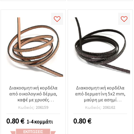
Διακοσμητική κορδέλα
Διακοσμητική κορδέλα
από οικολογικό δέρμα,
από δερματίνη 5x2 mm,
καφέ με χρυσές
μαύρη με ασημί
λεπτομέρειες, 5x2 mm -
ιριδίζουσα λεπτομέρεια -
Κωδικός:
206159
Κωδικός:
206162
1,20 μέτρα
1,20 μέτρα
0.80
€
0.80
€
1-4 κομμάτι
ΕΚΠΤΏΣΕΙΣ