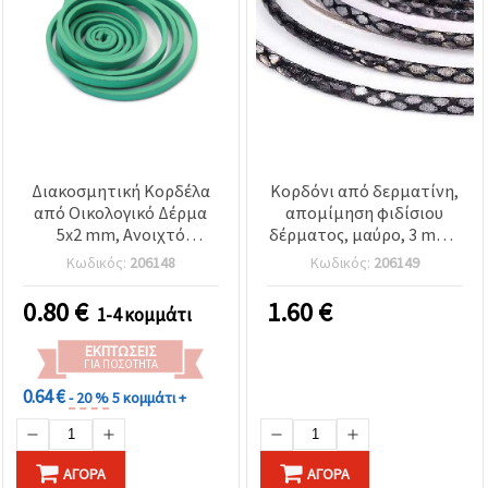
Διακοσμητική Κορδέλα
Κορδόνι από δερματίνη,
από Οικολογικό Δέρμα
απομίμηση φιδίσιου
5x2 mm, Ανοιχτό
δέρματος, μαύρο, 3 mm -
Πράσινο - 1,20 μέτρα
1 μέτρο
Κωδικός:
206148
Κωδικός:
206149
0.80
€
1.60
€
1-4 κομμάτι
ΕΚΠΤΏΣΕΙΣ
ΓΙΑ ΠΟΣΌΤΗΤΑ
0.64 €
- 20 %
5 κομμάτι +
ΑΓΟΡΆ
ΑΓΟΡΆ