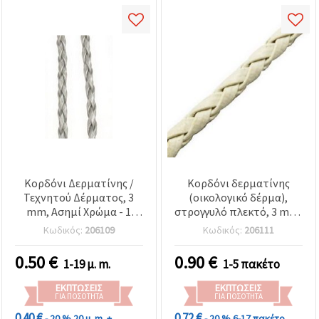
Κορδόνι Δερματίνης /
Κορδόνι δερματίνης
Τεχνητού Δέρματος, 3
(οικολογικό δέρμα),
mm, Ασημί Χρώμα - 1
στρογγυλό πλεκτό, 3 mm,
μέτρο, για κοσμήματα &
λευκό - 5 μέτρα
Κωδικός:
206109
Κωδικός:
206111
χειροτεχνίες
0.50
€
0.90
€
1-19 μ. m.
1-5 πακέτο
ΕΚΠΤΏΣΕΙΣ
ΕΚΠΤΏΣΕΙΣ
ΓΙΑ ΠΟΣΌΤΗΤΑ
ΓΙΑ ΠΟΣΌΤΗΤΑ
0.40 €
0.72 €
- 20 %
20 μ. m. +
- 20 %
6-17 πακέτο