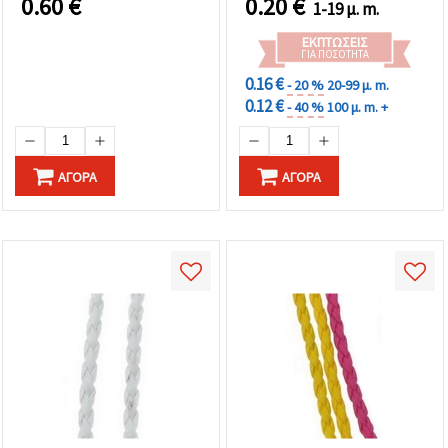
0.60
€
0.20
€
1-19 μ. m.
ΕΚΠΤΏΣΕΙΣ
ΓΙΑ ΠΟΣΌΤΗΤΑ
0.16 €
- 20 %
20-99 μ. m.
0.12 €
- 40 %
100 μ. m. +
ΑΓΟΡΆ
ΑΓΟΡΆ