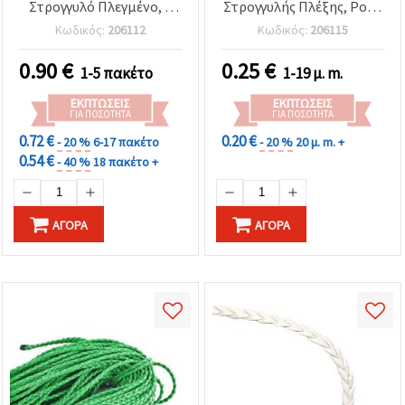
Στρογγυλό Πλεγμένο, 3
Στρογγυλής Πλέξης, Ροζ -
mm, Κόκκινο - 5 μέτρα
1 Μέτρο
Κωδικός:
206112
Κωδικός:
206115
0.90
€
0.25
€
1-5 πακέτο
1-19 μ. m.
ΕΚΠΤΏΣΕΙΣ
ΕΚΠΤΏΣΕΙΣ
ΓΙΑ ΠΟΣΌΤΗΤΑ
ΓΙΑ ΠΟΣΌΤΗΤΑ
0.72 €
0.20 €
- 20 %
6-17 πακέτο
- 20 %
20 μ. m. +
0.54 €
- 40 %
18 πακέτο +
ΑΓΟΡΆ
ΑΓΟΡΆ