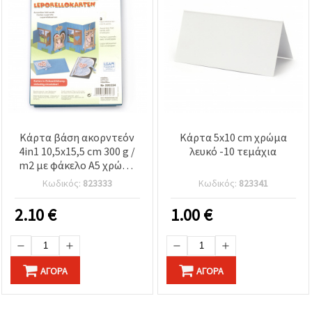
Κάρτα βάση ακορντεόν
Κάρτα 5x10 cm χρώμα
4in1 10,5x15,5 cm 300 g /
λευκό -10 τεμάχια
m2 με φάκελο A5 χρώμα
μπλε -3 σετ
Κωδικός:
823333
Κωδικός:
823341
2.10
€
1.00
€
ΑΓΟΡΆ
ΑΓΟΡΆ