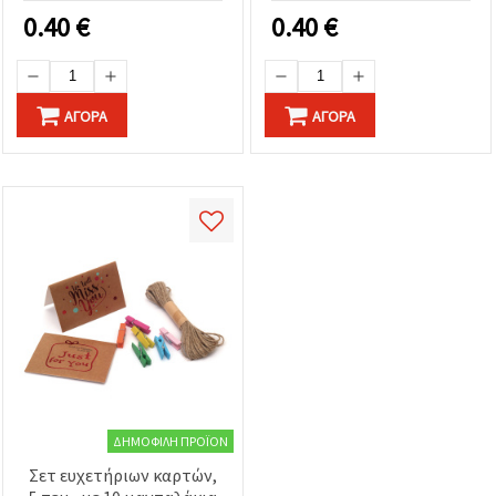
70x60 mm - 4 τεμ.
0.40
€
0.40
€
ΑΓΟΡΆ
ΑΓΟΡΆ
ΔΗΜΟΦΙΛΉ ΠΡΟΪΌΝ
Σετ ευχετήριων καρτών,