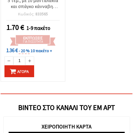
5 τεμ., με 10 μανταλάκια
και σπάγκο κάνναβης
(ασορτί)
Κωδικός:
833565
1.70
€
1-9 πακέτο
ΕΚΠΤΏΣΕΙΣ
ΓΙΑ ΠΟΣΌΤΗΤΑ
1.36 €
- 20 %
10 πακέτο +
ΑΓΟΡΆ
ΒΊΝΤΕΟ ΣΤΟ ΚΑΝΆΛΙ ΤΟΥ ΕΜ ΑΡΤ
ΧΕΙΡΟΠΟΙΗΤΗ ΚΑΡΤΑ