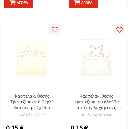
ΑΓΟΡΆ
ΑΓΟΡΆ
Καρτελάκι Θέσης
Καρτελάκι θέσης
Τραπεζιού από Περλέ
τραπεζιού πεταλούδα
Χαρτόνι με Σχέδιο
από περλέ χαρτόνι,
Πεταλούδας, 100x100
λευκό, 110x100 mm
Κωδικός:
823393
Κωδικός:
823394
mm, Εκρού
0.15
€
0.15
€