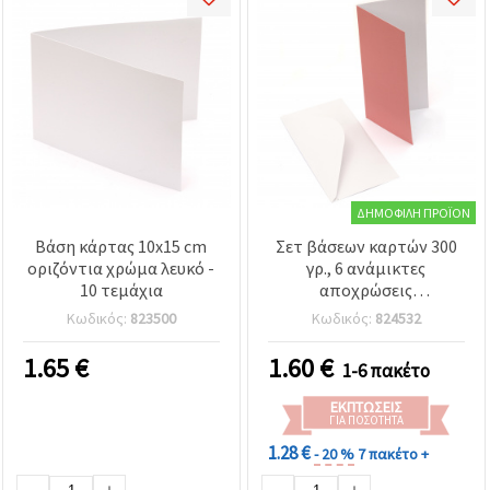
ΔΗΜΟΦΙΛΉ ΠΡΟΪΌΝ
Βάση κάρτας 10x15 cm
Σετ βάσεων καρτών 300
οριζόντια χρώμα λευκό -
γρ., 6 ανάμικτες
10 τεμάχια
αποχρώσεις
εσπεριδοειδών, 10 x 21
Κωδικός:
823500
Κωδικός:
824532
εκ., με λευκούς φακέλους
100 γρ., 10,7 x 21,5 εκ., 6
1.65
€
1.60
€
1-6 πακέτο
τεμ., για χειροτεχνίες,
cardmaking &
ΕΚΠΤΏΣΕΙΣ
scrapbooking
ΓΙΑ ΠΟΣΌΤΗΤΑ
1.28 €
- 20 %
7 πακέτο +