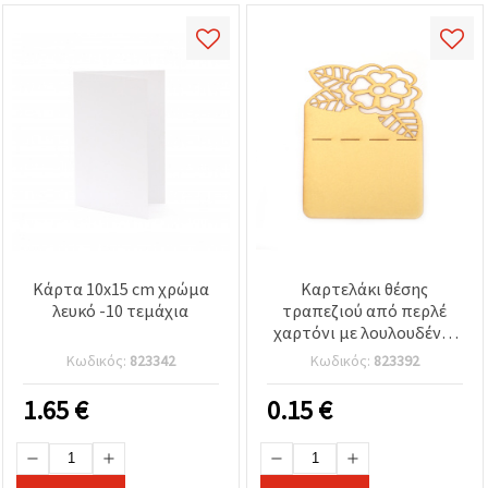
Κάρτα 10x15 cm χρώμα
Καρτελάκι θέσης
λευκό -10 τεμάχια
τραπεζιού από περλέ
χαρτόνι με λουλουδένιο
σχέδιο, 65 x 100 mm,
Κωδικός:
823342
Κωδικός:
823392
απόχρωση ώχρας
1.65
€
0.15
€