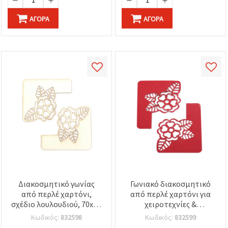
ΑΓΟΡΆ
ΑΓΟΡΆ
Διακοσμητικό γωνίας
Γωνιακό διακοσμητικό
από περλέ χαρτόνι,
από περλέ χαρτόνι για
σχέδιο λουλουδιού, 70x60
χειροτεχνίες &
mm, λευκό - 4 τεμ.
scrapbooking, σχέδιο
Κωδικός:
832598
Κωδικός:
832599
λουλουδιού, κόκκινο,