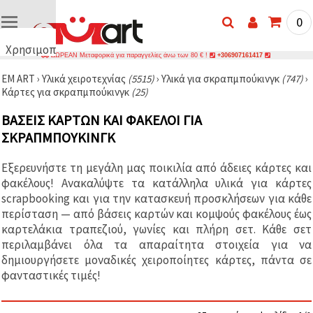
0
Χρησιμοποιούμε
ΔΩΡΕΑΝ Μεταφορικά για παραγγελίες άνω των 80 € !
+306907161417
cookies
EM ART
›
Υλικά χειροτεχνίας
(5515)
›
Υλικά για σκραπμπούκινγκ
(747)
›
🍪
Κάρτες για σκραπμπούκινγκ
(25)
Χρησιμοποιούμε
cookies και
ΒΆΣΕΙΣ ΚΑΡΤΏΝ ΚΑΙ ΦΆΚΕΛΟΙ ΓΙΑ
παρόμοιες
τεχνολογίες
ΣΚΡΑΠΜΠΟΎΚΙΝΓΚ
για να
διασφαλίσουμε
τη σωστή
Εξερευνήστε τη μεγάλη μας ποικιλία από άδειες κάρτες και
λειτουργία
φακέλους! Ανακαλύψτε τα κατάλληλα υλικά για κάρτες
του
ιστότοπου,
scrapbooking και για την κατασκευή προσκλήσεων για κάθε
να
περίσταση — από βάσεις καρτών και κομψούς φακέλους έως
βελτιώσουμε
καρτελάκια τραπεζιού, γωνίες και πλήρη σετ. Κάθε σετ
την
εμπειρία
περιλαμβάνει όλα τα απαραίτητα στοιχεία για να
σας και, με
δημιουργήσετε μοναδικές χειροποίητες κάρτες, πάντα σε
τη
φανταστικές τιμές!
συγκατάθεσή
σας, να
αναλύουμε
την