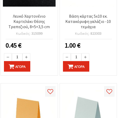
Λευκό Χαρτονένιο
Βάση κάρτας 5x10 εκ.
Καρτελάκι Θέσης
Κατακόρυφη γαλάζιο -10
Τραπεζιού, 8×5×3,5 cm
τεμάχια
Κωδικός:
315099
Κωδικός:
823303
0.45
€
1.00
€
ΑΓΟΡΆ
ΑΓΟΡΆ