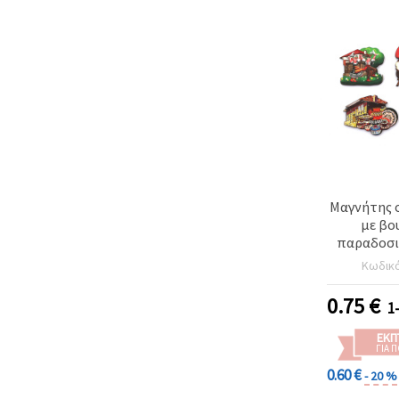
Μαγνήτης 
με βο
παραδοσι
Μικτά / 55
Κωδικ
0.75
€
1
ΕΚΠ
ΓΙΑ 
0.60 €
- 20 %