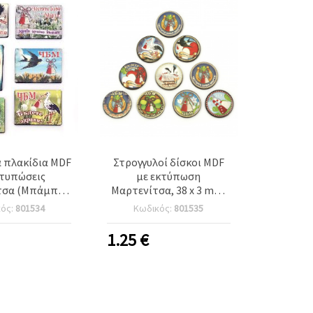
 πλακίδια MDF
Στρογγυλοί δίσκοι MDF
κτυπώσεις
με εκτύπωση
τσα (Μπάμπα
Μαρτενίτσα, 38 x 3 mm,
 35x47x3 mm,
μικτά σχέδια - 10
κός:
801534
Κωδικός:
801535
σχέδια – 10
τεμάχια
εμάχια
1.25
€