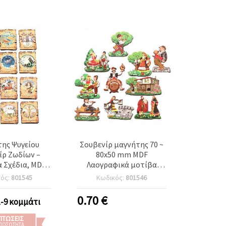
ης Ψυγείου
Σουβενίρ μαγνήτης 70 ~
ίρ Ζωδίων –
80x50 mm MDF
 Σχέδια, MDF
Λαογραφικά μοτίβα
, Ιδανικό για
ASSORTE
κός:
801545
Κωδικός:
801546
ηση και Δώρο
0.70
€
1-9 κομμάτι
ΠΤΏΣΕΙΣ
 ΠΟΣΌΤΗΤΑ