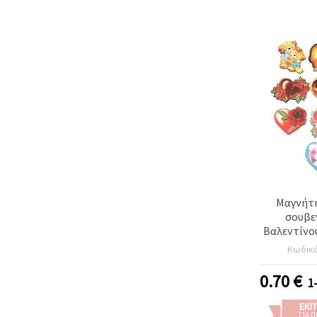
Μαγνήτη
σουβεν
Βαλεντίνου
σχέδια, 
Κωδικ
0.70
€
1
ΕΚΠ
ΓΙΑ 