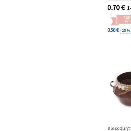
0.70
€
1
ΕΚΠ
ΓΙΑ 
0.56 €
- 20 %
Διακοσμητι