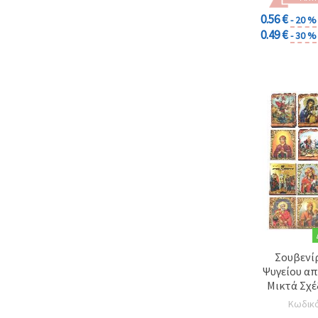
0.56 €
- 20 %
0.49 €
- 30 %
Σουβενί
Ψυγείου απ
Μικτά Σχέ
Κωδικ