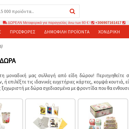
ΔΩΡΕΑΝ Μεταφορικά για παραγγελίες άνω των 80 € !
+306907161417
Σ
ΠΡΟΣΦΟΡΈΣ
ΔΗΜΟΦΙΛΉ ΠΡΟΪΌΝΤΑ
ΧΟΝΔΡΙΚΉ
6)
 ΔΏΡΑ
τη μοναδική μας συλλογή από είδη δώρου! Περιηγηθείτε 
 ή επιλέξτε τις ιδανικές ευχετήριες κάρτες, κομψά κουτιά, 
ς ξεχωριστή με δώρα σχεδιασμένα με φροντίδα που θα ενθουσ