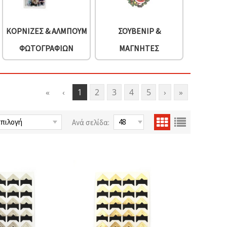
ΚΟΡΝΊΖΕΣ & ΆΛΜΠΟΥΜ
ΣΟΥΒΕΝΊΡ &
ΦΩΤΟΓΡΑΦΙΏΝ
ΜΑΓΝΉΤΕΣ
«
‹
1
2
3
4
5
›
»
Ανά σελίδα: