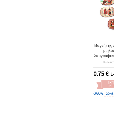
Μαγνήτης 
με βο
λαογραφικό
/ 55
Κωδικ
0.75
€
1
ΕΚΠ
ΓΙΑ 
0.60 €
- 20 %