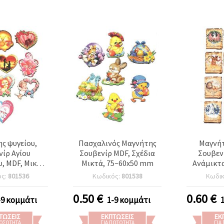
ς ψυγείου,
Πασχαλινός Μαγνήτης
Μαγνήτ
ίρ Αγίου
Σουβενίρ MDF, Σχέδια
Σουβεν
, MDF, Μικτά
Μικτά, 75~60x50 mm
Ανάμικτα
75~60x50 mm
90x65 mm
ός:
801536
Κωδικός:
801538
Κωδι
Διακόσμ
0.50
€
0.60
€
-9 κομμάτι
1-9 κομμάτι
ΤΏΣΕΙΣ
ΕΚΠΤΏΣΕΙΣ
ΕΚ
ΠΟΣΌΤΗΤΑ
ΓΙΑ ΠΟΣΌΤΗΤΑ
ΓΙΑ