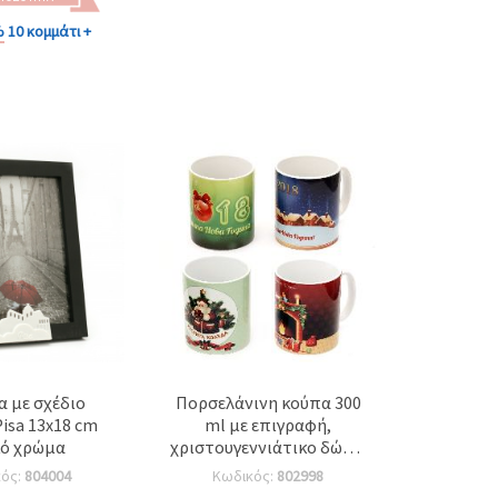
%
10 κομμάτι +
α με σχέδιο
Πορσελάνινη κούπα 300
ml με επιγραφή,
κό χρώμα
χριστουγεννιάτικο δώρο,
για 18α γενέθλια
κός:
804004
Κωδικός:
802998