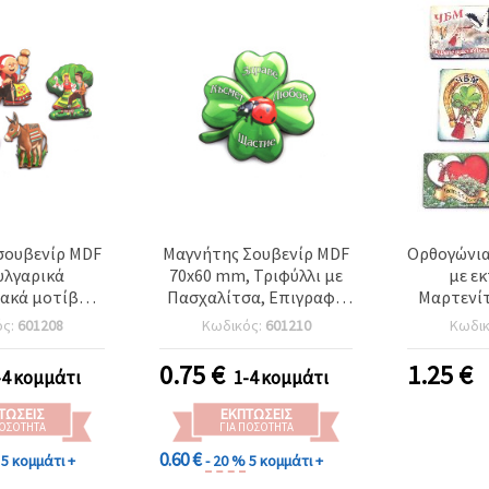
σουβενίρ MDF
Μαγνήτης Σουβενίρ MDF
Ορθογώνια
υλγαρικά
70x60 mm, Τριφύλλι με
με ε
ακά μοτίβα,
Πασχαλίτσα, Επιγραφή
Μαρτενί
~70x45~80 mm
«Υγεία, Ευτυχία, Τύχη και
Μάρτα),
ός:
601208
Κωδικός:
601210
Κωδι
Αγάπη»
μικτά 
τ
0.75
€
1.25
€
-4 κομμάτι
1-4 κομμάτι
ΤΏΣΕΙΣ
ΕΚΠΤΏΣΕΙΣ
ΠΟΣΌΤΗΤΑ
ΓΙΑ ΠΟΣΌΤΗΤΑ
0.60 €
5 κομμάτι +
- 20 %
5 κομμάτι +