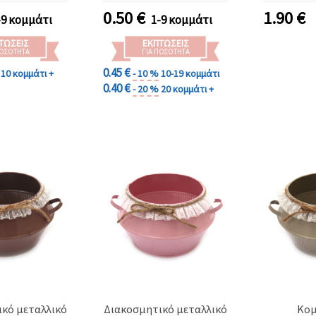
0.50
€
1.90
€
-9 κομμάτι
1-9 κομμάτι
ΤΏΣΕΙΣ
ΕΚΠΤΏΣΕΙΣ
ΠΟΣΌΤΗΤΑ
ΓΙΑ ΠΟΣΌΤΗΤΑ
0.45 €
10 κομμάτι +
- 10 %
10-19 κομμάτι
0.40 €
- 20 %
20 κομμάτι +
κό μεταλλικό
Διακοσμητικό μεταλλικό
Κομ