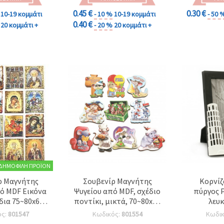
0.45 €
0.30 €
10-19 κομμάτι
- 10 %
10-19 κομμάτι
- 50 
0.40 €
20 κομμάτι +
- 20 %
20 κομμάτι +
ΔΗΜΟΦΙΛΉ ΠΡΟΪΌΝ
ρ Μαγνήτης
Σουβενίρ Μαγνήτης
Κορνίζ
ό MDF Εικόνα
Ψυγείου από MDF, σχέδιο
πύργος Pisa 13x18 cm
δια 75~80x60
ποντίκι, μικτά, 70~80x50
λευ
mm
mm
ός:
801547
Κωδικός:
801554
Κωδι