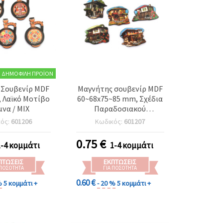
ΔΗΜΟΦΙΛΉ ΠΡΟΪΌΝ
 Σουβενίρ MDF
Μαγνήτης σουβενίρ MDF
 Λαϊκό Μοτίβο
60~68x75~85 mm, Σχέδια
να / ΜΙΧ
Παραδοσιακού
Βουλγαρικού Σπιτιού /
κός:
601206
Κωδικός:
601207
ΑΝΑΜΕΙΚΤΟ
0.75
€
1-4 κομμάτι
1-4 κομμάτι
ΠΤΏΣΕΙΣ
ΕΚΠΤΏΣΕΙΣ
 ΠΟΣΌΤΗΤΑ
ΓΙΑ ΠΟΣΌΤΗΤΑ
0.60 €
%
5 κομμάτι +
- 20 %
5 κομμάτι +