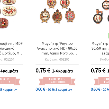
σουβενίρ MDF
Μαγνήτης Ψυγείου
Μαγνήτης
υλγαρικό
Αναμνηστικό MDF 80x55
80x50 mm,
 μοτίβο, MIX
mm, Λαϊκό Μοτίβο
Στάμ
x75 mm
Φλασκί Κρασιού / MIX
ός:
601204
Κωδικός:
601205
Κωδι
0.75
€
0.75
€
-4 κομμάτι
1-4 κομμάτι
ΤΏΣΕΙΣ
ΕΚΠΤΏΣΕΙΣ
ΕΚ
ΠΟΣΌΤΗΤΑ
ΓΙΑ ΠΟΣΌΤΗΤΑ
ΓΙΑ
0.60 €
0.60 €
5 κομμάτι +
- 20 %
5 κομμάτι +
- 20 