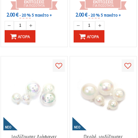
ΕΚΠΤΏΣΕΙΣ
ΕΚΠΤΏΣΕΙΣ
Χειροτεχνίες
ΓΙΑ ΠΟΣΌΤΗΤΑ
ΓΙΑ ΠΟΣΌΤΗΤΑ
2.00 €
2.00 €
- 20 %
5 πακέτο +
- 20 %
5 πακέτο +
ΑΓΟΡΆ
ΑΓΟΡΆ
ΝΈΟ
ΝΈΟ
Ιριδίζουσες Διάφανες
Περλέ, ιριδίζουσες