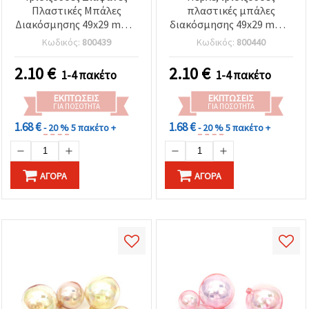
Πλαστικές Μπάλες
πλαστικές μπάλες
Διακόσμησης 49x29 mm –
διακόσμησης 49x29 mm –
Σετ 12 τεμαχίων (ασόρτι)
Σετ 12 τεμ. (ανάμικτα) –
Κωδικός:
800439
Κωδικός:
800440
– Ιδανικές για στολισμό
Ιδανικές για διακόσμηση
πάρτι, ανθοσυνθέσεις και
πάρτι, ανθοσυνθέσεις και
2.10
€
2.10
€
1-4 πακέτο
1-4 πακέτο
δημιουργικές κατασκευές
DIY χειροτεχνίες
(DIY)
ΕΚΠΤΏΣΕΙΣ
ΕΚΠΤΏΣΕΙΣ
ΓΙΑ ΠΟΣΌΤΗΤΑ
ΓΙΑ ΠΟΣΌΤΗΤΑ
1.68 €
1.68 €
- 20 %
5 πακέτο +
- 20 %
5 πακέτο +
ΑΓΟΡΆ
ΑΓΟΡΆ