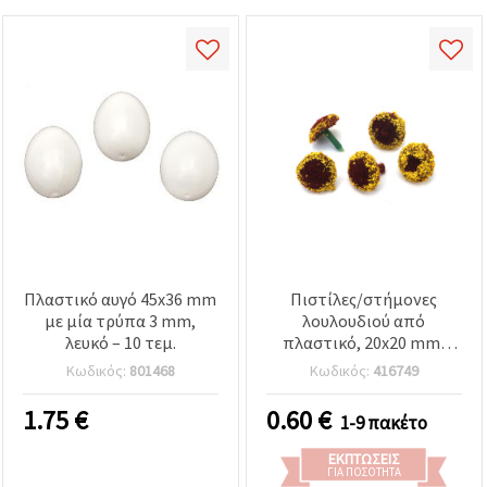
Πλαστικό αυγό 45x36 mm
Πιστίλες/στήμονες
με μία τρύπα 3 mm,
λουλουδιού από
λευκό – 10 τεμ.
πλαστικό, 20x20 mm,
καφέ και κίτρινο - 10 τεμ.
Κωδικός:
801468
Κωδικός:
416749
1.75
€
0.60
€
1-9 πακέτο
ΕΚΠΤΏΣΕΙΣ
ΓΙΑ ΠΟΣΌΤΗΤΑ