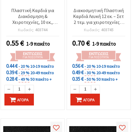
Πλαστική Καρδιά για
Διακοσμητική Πλαστική
Διακόσμηση &
Καρδιά Λευκή 12 εκ. – Σετ
Χειροτεχνίες, 10 εκ.,
2 τεμ. για χειροτεχνίες &
Λευκή - 2 τεμ.
διακόσμηση
Κωδικός:
403744
Κωδικός:
403745
0.55
€
0.70
€
1-9 πακέτο
1-9 πακέτο
ΕΚΠΤΏΣΕΙΣ
ΕΚΠΤΏΣΕΙΣ
ΓΙΑ ΠΟΣΌΤΗΤΑ
ΓΙΑ ΠΟΣΌΤΗΤΑ
0.44 €
0.56 €
- 20 %
10-19 πακέτο
- 20 %
10-19 πακέτο
0.39 €
0.49 €
- 29 %
20-49 πακέτο
- 30 %
20-49 πακέτο
0.28 €
0.35 €
- 49 %
50 πακέτο +
- 50 %
50 πακέτο +
ΑΓΟΡΆ
ΑΓΟΡΆ