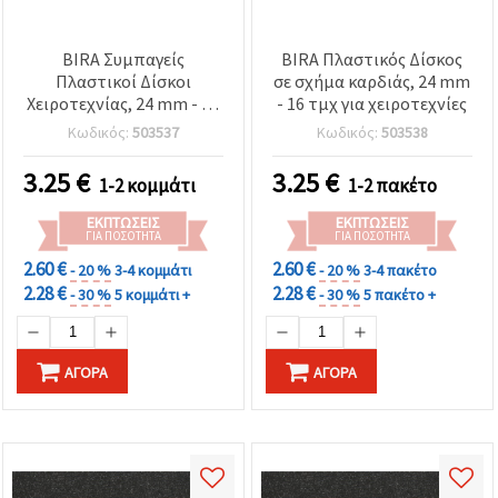
BIRA Συμπαγείς
BIRA Πλαστικός Δίσκος
Πλαστικοί Δίσκοι
σε σχήμα καρδιάς, 24 mm
Χειροτεχνίας, 24 mm - 16
- 16 τμχ για χειροτεχνίες
τεμ.
Κωδικός:
503537
Κωδικός:
503538
3.25
€
3.25
€
1-2 κομμάτι
1-2 πακέτο
ΕΚΠΤΏΣΕΙΣ
ΕΚΠΤΏΣΕΙΣ
ΓΙΑ ΠΟΣΌΤΗΤΑ
ΓΙΑ ΠΟΣΌΤΗΤΑ
2.60 €
2.60 €
- 20 %
3-4 κομμάτι
- 20 %
3-4 πακέτο
2.28 €
2.28 €
- 30 %
5 κομμάτι +
- 30 %
5 πακέτο +
ΑΓΟΡΆ
ΑΓΟΡΆ