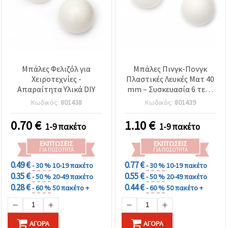
Μπάλες Φελιζόλ για
Μπάλες Πινγκ-Πονγκ
Χειροτεχνίες -
Πλαστικές Λευκές Ματ 40
Απαραίτητα Υλικά DIY
mm – Συσκευασία 6 τεμ.,
ιδανικές για χειροτεχνίες
Κωδικός:
801438
Κωδικός:
801439
& DIY κατασκευές
0.70
€
1.10
€
1-9 πακέτο
1-9 πακέτο
ΕΚΠΤΏΣΕΙΣ
ΕΚΠΤΏΣΕΙΣ
ΓΙΑ ΠΟΣΌΤΗΤΑ
ΓΙΑ ΠΟΣΌΤΗΤΑ
0.49 €
0.77 €
- 30 %
10-19 πακέτο
- 30 %
10-19 πακέτο
0.35 €
0.55 €
- 50 %
20-49 πακέτο
- 50 %
20-49 πακέτο
0.28 €
0.44 €
- 60 %
50 πακέτο +
- 60 %
50 πακέτο +
ΑΓΟΡΆ
ΑΓΟΡΆ