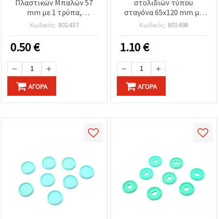
Πλαστικών Μπαλών 57
στολιδιών τύπου
mm με 1 τρύπα,
σταγόνα 65x120 mm με
μεταλλικό καπάκι
μεταλλική βάση-καπάκι
Κωδικός:
801437
Κωδικός:
801498
25x25x10 mm και
(25x25x10 mm) και
μεταλλικό κρίκο
μεταλλικό κρεμαστράκι
0.50
€
1.10
€
ανάρτησης 36 mm
36 mm για χειροτεχνίες &
DIY
ΑΓΟΡΆ
ΑΓΟΡΆ