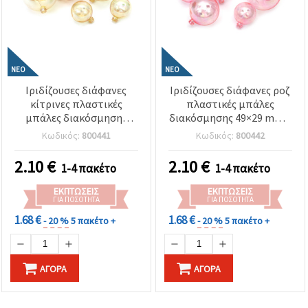
ΝΈΟ
ΝΈΟ
Ιριδίζουσες διάφανες
Ιριδίζουσες διάφανες ροζ
κίτρινες πλαστικές
πλαστικές μπάλες
μπάλες διακόσμησης
διακόσμησης 49×29 mm –
49x29 mm – Σετ 12
Σετ 12 τεμαχίων –
Κωδικός:
800441
Κωδικός:
800442
τεμαχίων – Ιδανικές για
Ιδανικές για διακόσμηση
διακόσμηση πάρτι,
πάρτι, ανθοσυνθέσεις και
2.10
€
2.10
€
1-4 πακέτο
1-4 πακέτο
ανθοσυνθέσεις και
δημιουργικές
δημιουργικές
χειροτεχνίες (DIY)
ΕΚΠΤΏΣΕΙΣ
ΕΚΠΤΏΣΕΙΣ
χειροτεχνίες
ΓΙΑ ΠΟΣΌΤΗΤΑ
ΓΙΑ ΠΟΣΌΤΗΤΑ
1.68 €
1.68 €
- 20 %
5 πακέτο +
- 20 %
5 πακέτο +
ΑΓΟΡΆ
ΑΓΟΡΆ