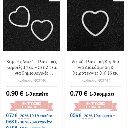
Κομψές Λευκές Πλαστικές
Λευκή Πλαστική Καρδιά
Καρδιές 14 εκ. – Σετ 2 τεμ.
για Διακόσμηση &
για δημιουργικές
Χειροτεχνίες DIY, 16 εκ.
κατασκευές (DIY) και
Κωδικός:
403746
Κωδικός:
403747
γιορτινές διακοσμήσεις
0.90
€
0.70
€
1-9 πακέτο
1-9 κομμάτι
ΕΚΠΤΏΣΕΙΣ
ΕΚΠΤΏΣΕΙΣ
ΓΙΑ ΠΟΣΌΤΗΤΑ
ΓΙΑ ΠΟΣΌΤΗΤΑ
0.72 €
0.56 €
- 20 %
10-19 πακέτο
- 20 %
10 κομμάτι +
0.63 €
- 30 %
20-49 πακέτο
0.45 €