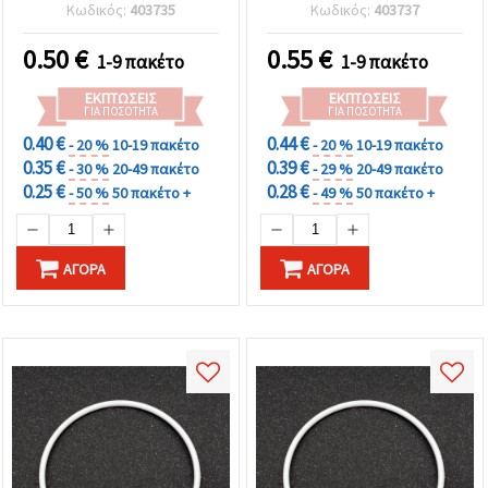
για Μακραμέ,
Κωδικός:
403735
Κωδικός:
403737
Ονειροπαγίδες,
Διακοσμήσεις Τοίχου
0.50
€
0.55
€
1-9 πακέτο
1-9 πακέτο
ΕΚΠΤΏΣΕΙΣ
ΕΚΠΤΏΣΕΙΣ
ΓΙΑ ΠΟΣΌΤΗΤΑ
ΓΙΑ ΠΟΣΌΤΗΤΑ
0.40 €
0.44 €
- 20 %
10-19 πακέτο
- 20 %
10-19 πακέτο
0.35 €
0.39 €
- 30 %
20-49 πακέτο
- 29 %
20-49 πακέτο
0.25 €
0.28 €
- 50 %
50 πακέτο +
- 49 %
50 πακέτο +
ΑΓΟΡΆ
ΑΓΟΡΆ