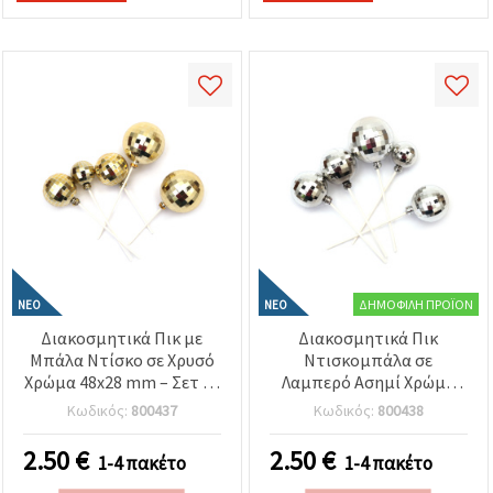
ΔΗΜΟΦΙΛΉ ΠΡΟΪΌΝ
ΝΈΟ
ΝΈΟ
Διακοσμητικά Πικ με
Διακοσμητικά Πικ
Μπάλα Ντίσκο σε Χρυσό
Ντισκομπάλα σε
Χρώμα 48x28 mm – Σετ 12
Λαμπερό Ασημί Χρώμα
τεμ. – Ιδανικά για
48x28 mm – Σετ 12
Κωδικός:
800437
Κωδικός:
800438
Διακόσμηση Πάρτι,
Τεμαχίων – Ιδανικά για
Ανθοσυνθέσεις και
Διακόσμηση Πάρτι,
2.50
€
2.50
€
1-4 πακέτο
1-4 πακέτο
Γιορτινές Κατασκευές
Ανθοδετικές Συνθέσεις
και Γιορτινές