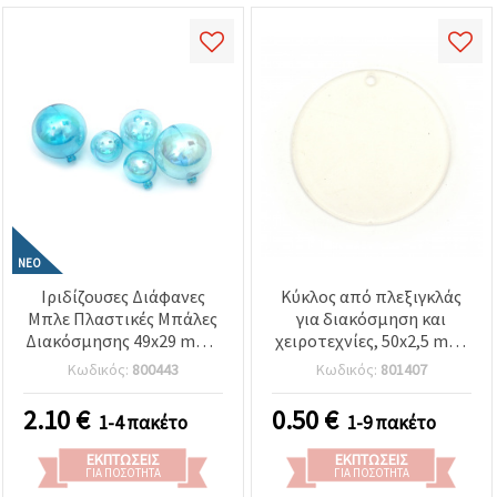
ΝΈΟ
Ιριδίζουσες Διάφανες
Κύκλος από πλεξιγκλάς
Μπλε Πλαστικές Μπάλες
για διακόσμηση και
Διακόσμησης 49x29 mm -
χειροτεχνίες, 50x2,5 mm,
Σετ 12 Τεμαχίων -
οπή 3 mm
Κωδικός:
800443
Κωδικός:
801407
Ιδανικές για Διακόσμηση
Πάρτι, Ανθοσυνθέσεις και
2.10
€
0.50
€
1-4 πακέτο
1-9 πακέτο
Δημιουργικές
Χειροτεχνίες
ΕΚΠΤΏΣΕΙΣ
ΕΚΠΤΏΣΕΙΣ
ΓΙΑ ΠΟΣΌΤΗΤΑ
ΓΙΑ ΠΟΣΌΤΗΤΑ