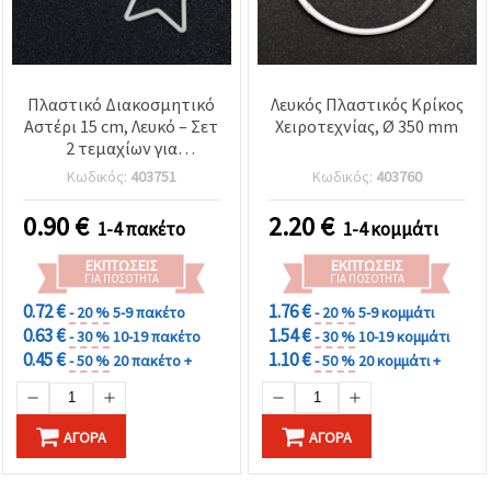
Πλαστικό Διακοσμητικό
Λευκός Πλαστικός Κρίκος
Αστέρι 15 cm, Λευκό – Σετ
Χειροτεχνίας, Ø 350 mm
2 τεμαχίων για
χειροτεχνίες
Κωδικός:
403751
Κωδικός:
403760
0.90
€
2.20
€
1-4 πακέτο
1-4 κομμάτι
ΕΚΠΤΏΣΕΙΣ
ΕΚΠΤΏΣΕΙΣ
ΓΙΑ ΠΟΣΌΤΗΤΑ
ΓΙΑ ΠΟΣΌΤΗΤΑ
0.72 €
1.76 €
- 20 %
5-9 πακέτο
- 20 %
5-9 κομμάτι
0.63 €
1.54 €
- 30 %
10-19 πακέτο
- 30 %
10-19 κομμάτι
0.45 €
1.10 €
- 50 %
20 πακέτο +
- 50 %
20 κομμάτι +
ΑΓΟΡΆ
ΑΓΟΡΆ