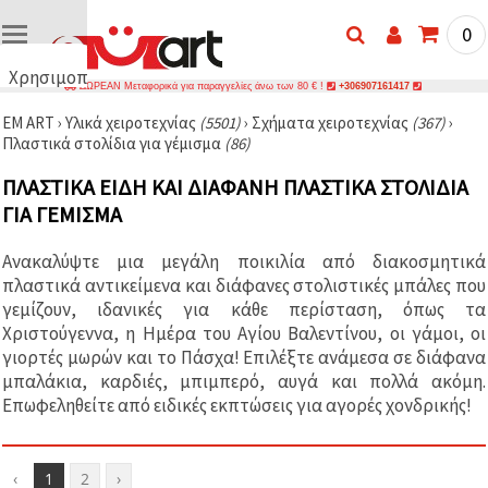
0
Χρησιμοποιούμε
ΔΩΡΕΑΝ Μεταφορικά για παραγγελίες άνω των 80 € !
+306907161417
cookies
EM ART
›
Υλικά χειροτεχνίας
(5501)
›
Σχήματα χειροτεχνίας
(367)
›
🍪
Πλαστικά στολίδια για γέμισμα
(86)
Χρησιμοποιούμε
cookies και
ΠΛΑΣΤΙΚΆ ΕΊΔΗ ΚΑΙ ΔΙΑΦΑΝΉ ΠΛΑΣΤΙΚΆ ΣΤΟΛΊΔΙΑ
παρόμοιες
τεχνολογίες
ΓΙΑ ΓΈΜΙΣΜΑ
για να
διασφαλίσουμε
τη σωστή
Ανακαλύψτε μια μεγάλη ποικιλία από διακοσμητικά
λειτουργία
πλαστικά αντικείμενα και διάφανες στολιστικές μπάλες που
του
ιστότοπου,
γεμίζουν, ιδανικές για κάθε περίσταση, όπως τα
να
Χριστούγεννα, η Ημέρα του Αγίου Βαλεντίνου, οι γάμοι, οι
βελτιώσουμε
γιορτές μωρών και το Πάσχα! Επιλέξτε ανάμεσα σε διάφανα
την
εμπειρία
μπαλάκια, καρδιές, μπιμπερό, αυγά και πολλά ακόμη.
σας και, με
Επωφεληθείτε από ειδικές εκπτώσεις για αγορές χονδρικής!
τη
συγκατάθεσή
σας, να
αναλύουμε
‹
1
2
›
την