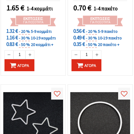
καθορίστε
τις
1.65
€
0.70
€
1-4 κομμάτι
1-4 πακέτο
προτιμήσεις
σας στις
ΕΚΠΤΏΣΕΙΣ
ΕΚΠΤΏΣΕΙΣ
ρυθμίσεις
ΓΙΑ ΠΟΣΌΤΗΤΑ
ΓΙΑ ΠΟΣΌΤΗΤΑ
επιλέγοντας
το
1.32 €
0.56 €
- 20 %
5-9 κομμάτι
- 20 %
5-9 πακέτο
δεδομένο
1.16 €
0.49 €
- 30 %
10-19 κομμάτι
- 30 %
10-19 πακέτο
τύπο
cookies και
0.83 €
0.35 €
- 50 %
20 κομμάτι +
- 50 %
20 πακέτο +
κάνοντας
κλικ στο
κουμπί
Αποθήκευση.
ΑΓΟΡΆ
ΑΓΟΡΆ
Στον
ιστότοπο!
Ρυθμίσεις