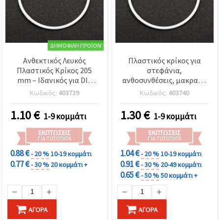
ΔΗΜΟΦΙΛΉ ΠΡΟΪΌΝ
Ανθεκτικός Λευκός
Πλαστικός κρίκος για
Πλαστικός Κρίκος 205
στεφάνια,
mm – Ιδανικός για DIY
ανθοσυνθέσεις, μακραμέ
χειροτεχνίες,
και DIY χειροτεχνίες / 250
Κωδικός:
403739
Κωδικός:
403740
ονειροπαγίδες &
mm / Λευκό
δημιουργικές κατασκευές
1.10
€
1.30
€
1-9 κομμάτι
1-9 κομμάτι
ΕΚΠΤΏΣΕΙΣ
ΕΚΠΤΏΣΕΙΣ
ΓΙΑ ΠΟΣΌΤΗΤΑ
ΓΙΑ ΠΟΣΌΤΗΤΑ
0.88 €
1.04 €
- 20 %
10-19 κομμάτι
- 20 %
10-19 κομμάτι
0.77 €
0.91 €
- 30 %
20 κομμάτι +
- 30 %
20-49 κομμάτι
0.65 €
- 50 %
50 κομμάτι +
ΑΓΟΡΆ
ΑΓΟΡΆ