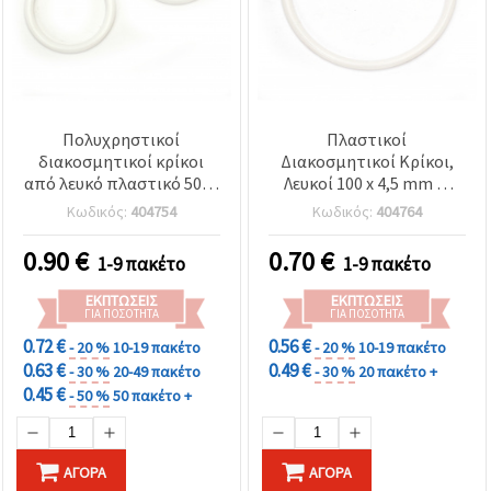
Πολυχρηστικοί
Πλαστικοί
διακοσμητικοί κρίκοι
Διακοσμητικοί Κρίκοι,
από λευκό πλαστικό 50x4
Λευκοί 100 x 4,5 mm —
mm – Σετ 5 τεμ. για
Σετ 2 τεμ.
Κωδικός:
404754
Κωδικός:
404764
δημιουργικές
χειροτεχνίες & οικιακές
0.90
€
0.70
€
1-9 πακέτο
1-9 πακέτο
κατασκευές
ΕΚΠΤΏΣΕΙΣ
ΕΚΠΤΏΣΕΙΣ
ΓΙΑ ΠΟΣΌΤΗΤΑ
ΓΙΑ ΠΟΣΌΤΗΤΑ
0.72 €
0.56 €
- 20 %
10-19 πακέτο
- 20 %
10-19 πακέτο
0.63 €
0.49 €
- 30 %
20-49 πακέτο
- 30 %
20 πακέτο +
0.45 €
- 50 %
50 πακέτο +
ΑΓΟΡΆ
ΑΓΟΡΆ