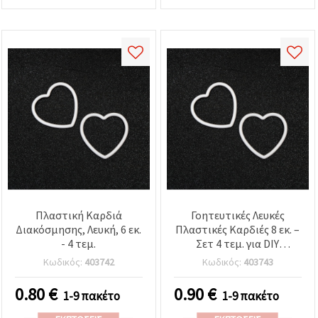
Πλαστική Καρδιά
Γοητευτικές Λευκές
Διακόσμησης, Λευκή, 6 εκ.
Πλαστικές Καρδιές 8 εκ. –
- 4 τεμ.
Σετ 4 τεμ. για DIY
Χειροτεχνίες και Γιορτινή
Κωδικός:
403742
Κωδικός:
403743
Διακόσμηση
0.80
€
0.90
€
1-9 πακέτο
1-9 πακέτο