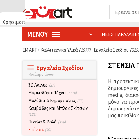
Χρησιμοποιούμε
cookies
ΜΕΝΟΎ
ΝΈΕΣ ΠΑΡΑΛΑΒΈ
🍪
Χρησιμοποιούμε
cookies και
EM ART
›
Καλλιτεχνικά Υλικά
(1677)
›
Εργαλεία Σχεδίου
(525
παρόμοιες
τεχνολογίες
για να
ΣΤΈΝΣΙΛ 
Εργαλεία Σχεδίου
διασφαλίσουμε
τη σωστή
Κλείσιμο όλων
λειτουργία
Η προσεκτικά
του
3D Λάινερ
(27)
ιστότοπου,
δημιουργικές
να
Μαρκαδόροι Τέχνης
(114)
media, διακο
βελτιώσουμε
Μολύβια & Κηρομπογιές
(77)
μόνο να προ
την
εμπειρία
δημιουργία α
Καμβάδες και Μπλοκ Σκίτσων
σας και, με
(123)
μας ποικιλία 
τη
Πινέλα & Ρολά
συγκατάθεσή
(128)
σας, να
Στένσιλ
(56)
αναλύουμε
την
57 αντικείμενα