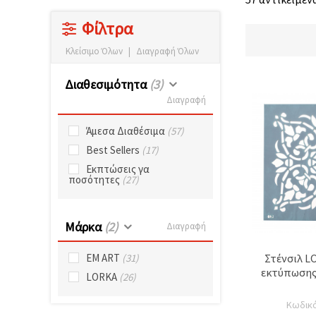
επισκεψιμότητα
και να
Φίλτρα
προβάλλουμε
πιο σχετικό
Κλείσιμο Όλων
|
Διαγραφή Όλων
περιεχόμενο
και
διαφημίσεις,
Διαθεσιμότητα
(3)
μεταξύ
άλλων με
Διαγραφή
τη βοήθεια
των
Άμεσα Διαθέσιμα
(57)
συνεργατών
μας για
Best Sellers
(17)
αναλύσεις
και
Εκπτώσεις γα
μάρκετινγκ.
ποσότητες
(27)
Μπορείτε
να
συμφωνήσετε
Μάρκα
(2)
Διαγραφή
να
χρησιμοποιήσετε
όλα τα
Στένσιλ L
EM ART
(31)
cookies
εκτύπωσης 
κάνοντας
LORKA
(26)
κλικ στον
ιστότοπο!
Κωδικ
Ή