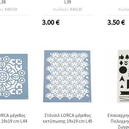
L38
L39
ός:
843134
Κωδικός:
843135
Κωδι
3.00
€
3.50
€
ORCA μέγεθος
Στένσιλ LORCA μέγεθος
Επαναχρη
19x19 cm L44
εκτύπωσης 19x19 cm L45
Πολυχρη
Ζωγρ