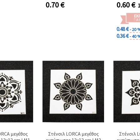
mm
0.70
€
0.60
€
ΕΚ
ΓΙΑ
0.48 €
- 20 
0.36 €
- 40 
ORCA μεγέθος
Στένσιλ LORCA μεγέθος
Στένσιλ 
13x13 cm LM1
εκτύπωσης 13x13 cm LM2
εκτύπωσης