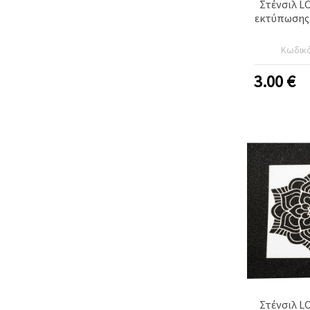
Στένσιλ L
εκτύπωσης 
Κωδικ
3.00
€
Στένσιλ L