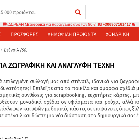
ΔΩΡΕΑΝ Μεταφορικά για παραγγελίες άνω των 80 € !
+306907161417
Σ
ΠΡΟΣΦΟΡΈΣ
ΔΗΜΟΦΙΛΉ ΠΡΟΪΌΝΤΑ
ΧΟΝΔΡΙΚΉ
)
›
Στένσιλ
(56)
ΓΙΑ ΖΩΓΡΑΦΙΚΉ ΚΑΙ ΑΝΆΓΛΥΦΗ ΤΈΧΝΗ
 επιλεγμένη συλλογή μας από στένσιλ, ιδανικά για ζωγραφι
 δυνατότητες! Επιλέξτε από τα ποικίλα και όμορφα σχέδιά 
σμητικές συνθέσεις για scrapbooking, ευχετήριες κάρτες, μ
σθέσουν μοναδικά σχέδια σε υφάσματα και ρούχα, αλλά κ
νάγλυφων και υφών με δομικές πάστες σε επιφάνειες όπως ξύλ
σε στένσιλ και δώστε μια νέα διάσταση στα δημιουργικά σας 
 | σελίδες 1/2