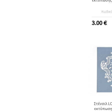
Κωδικ
3.00
€
Στένσιλ L
εκτύπωσης