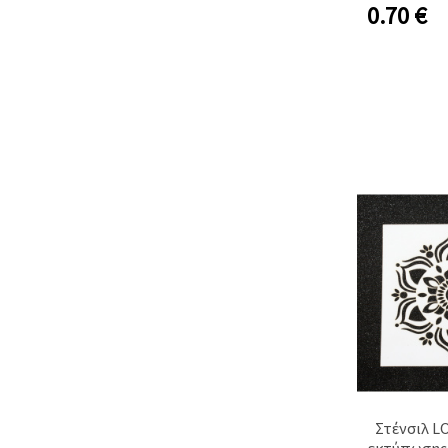
0.70
€
Στένσιλ L
εκτύπωσης 