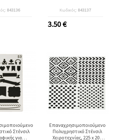
κός:
843136
Κωδικός:
843137
3.50
€
σιμοποιούμενο
Επαναχρησιμοποιούμενο
στικό Στένσιλ
Πολυχρηστικό Στένσιλ
αφικής για
Χειροτεχνίας, 225 x 200