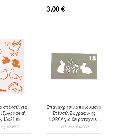
3.00
€
 στένσιλ για
Επαναχρησιμοποιούμενο
ι ζωγραφική
Στένσιλ Ζωγραφικής
, 15x21 εκ.
LORCA για Χειροτεχνίες
DIY, Κουνελάκι &
κός:
823595
Κωδικός:
842397
Λουλούδια, Μέγεθος