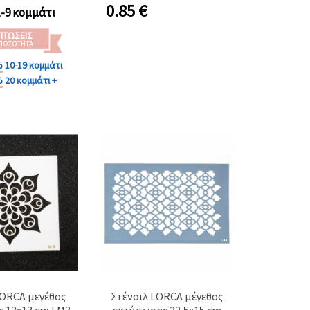
Αποτυπώματος 4,3x2 εκ.,
0.85
€
1-9 κομμάτι
Μοντέλο L18
ΠΤΏΣΕΙΣ
 ΠΟΣΌΤΗΤΑ
%
10-19 κομμάτι
%
20 κομμάτι +
LORCA μεγέθος
Στένσιλ LORCA μέγεθος
 13x13 cm LM3
εκτύπωσης 22,5x15 cm