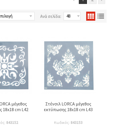
Ανά σελίδα:
LORCA μέγεθος
Στένσιλ LORCA μέγεθος
 18x18 cm L42
εκτύπωσης 18x18 cm L43
κός:
843152
Κωδικός:
843153