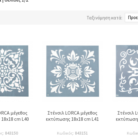
Ταξινόμηση κατά:
ORCA μέγεθος
Στένσιλ LORCA μέγεθος
Στένσιλ 
18x18 cm L40
εκτύπωσης 18x18 cm L41
εκτύπωσης
ός:
843150
Κωδικός:
843151
Κωδι