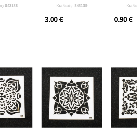
Διακ
ός:
843138
Κωδικός:
843139
Κωδι
Ντεκουπάζ
Μοντ
3.00
€
0.90
€