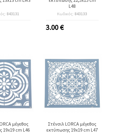
L48
κός:
843131
Κωδικός:
843133
3.00
€
LORCA μέγεθος
Στένσιλ LORCA μέγεθος
 19x19 cm L46
εκτύπωσης 19x19 cm L47