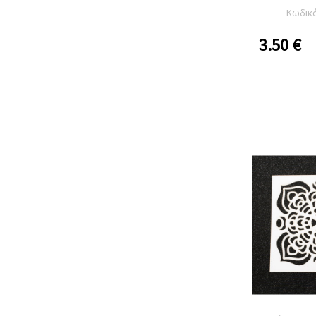
Κωδικ
3.50
€