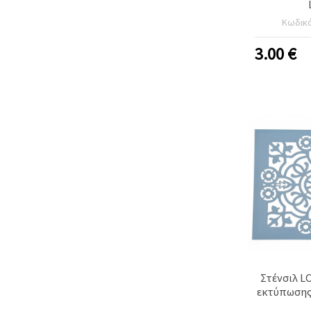
Κωδικ
3.00
€
Στένσιλ L
εκτύπωσης 