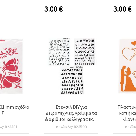
3.00
€
3.00
€
x31 mm σχέδιο
Στένσιλ DIY για
Πλαστικό
7
χειροτεχνίες, γράμματα
κοπή κα
& αριθμοί καλλιγραφικής
«Love»
χειρόγραφης γραφής, για
ός:
823581
Κωδικός:
823590
Κωδι
κοπή & σχεδίαση, 21x31