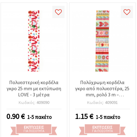
Πολυεστερική κορδέλα
Πολύχρωμη κορδέλα
γκρο 25 mm με εκτύπωση
γκρο από πολυεστέρα, 25
LOVE - 3 μέτρα
mm, ρολό 3 m –
Διακοσμητική κορδέλα
Κωδικός:
409090
Κωδικός:
409091
για συσκευασία δώρων,
φιόγκους,
0.90
€
1.15
€
1-5 πακέτο
1-5 πακέτο
σκραπμπούκινγκ &
χειροτεχνίες
ΕΚΠΤΏΣΕΙΣ
ΕΚΠΤΏΣΕΙΣ
ΓΙΑ ΠΟΣΌΤΗΤΑ
ΓΙΑ ΠΟΣΌΤΗΤΑ