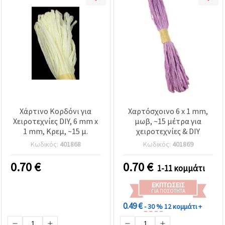
Χάρτινο Κορδόνι για
Χαρτόσχοινο 6 x 1 mm,
Χειροτεχνίες DIY, 6 mm x
μωβ, ~15 μέτρα για
1 mm, Κρεμ, ~15 μ.
χειροτεχνίες & DIY
Κωδικός:
401868
Κωδικός:
401869
0.70
€
0.70
€
1-11 κομμάτι
ΕΚΠΤΏΣΕΙΣ
ΓΙΑ ΠΟΣΌΤΗΤΑ
0.49 €
- 30 %
12 κομμάτι +