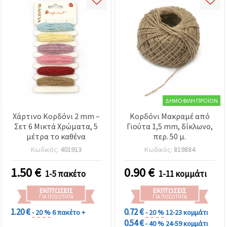
ΔΗΜΟΦΙΛΉ ΠΡΟΪΌΝ
Χάρτινο Κορδόνι 2 mm –
Κορδόνι Μακραμέ από
Σετ 6 Μικτά Χρώματα, 5
Γιούτα 1,5 mm, δίκλωνο,
μέτρα το καθένα
περ. 50 μ.
Κωδικός:
401913
Κωδικός:
819884
1.50
€
0.90
€
1-5 πακέτο
1-11 κομμάτι
ΕΚΠΤΏΣΕΙΣ
ΕΚΠΤΏΣΕΙΣ
ΓΙΑ ΠΟΣΌΤΗΤΑ
ΓΙΑ ΠΟΣΌΤΗΤΑ
1.20 €
0.72 €
- 20 %
6 πακέτο +
- 20 %
12-23 κομμάτι
0.54 €
- 40 %
24-59 κομμάτι