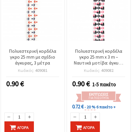
Πολυεστερική κορδέλα
Πολυεστερική κορδέλα
γκρο 25 mm με σχέδιο
γκρο 25 mm x 3 m –
άγκυρας, 3 μέτρα
Ναυτικά μοτίβα: άγκυρα
& καραβάκι – για
Κωδικός:
409081
Κωδικός:
409082
διακόσμηση,
χειροτεχνίες,
0.90
€
0.90
€
1-5 πακέτο
scrapbooking και
περιτύλιγμα δώρων
ΕΚΠΤΏΣΕΙΣ
ΓΙΑ ΠΟΣΌΤΗΤΑ
0.72 €
- 20 %
6 πακέτο +
ΑΓΟΡΆ
ΑΓΟΡΆ