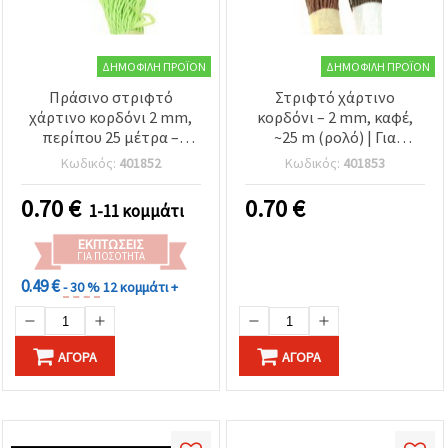
ΔΗΜΟΦΙΛΉ ΠΡΟΪΌΝ
ΔΗΜΟΦΙΛΉ ΠΡΟΪΌΝ
Πράσινο στριφτό
Στριφτό χάρτινο
χάρτινο κορδόνι 2 mm,
κορδόνι – 2 mm, καφέ,
περίπου 25 μέτρα –
~25 m (ρολό) | Για
Διακοσμητικό κορδόνι
περιτύλιγμα δώρων,
Κωδικός:
401852
Κωδικός:
401853
για περιτύλιγμα δώρων,
διακόσμηση, κάρτες,
χειροτεχνίες, DIY,
scrapbooking & DIY
0.70
€
0.70
€
1-11 κομμάτι
ανθοδετική και
σκραπμπούκινγκ
ΕΚΠΤΏΣΕΙΣ
ΓΙΑ ΠΟΣΌΤΗΤΑ
0.49 €
- 30 %
12 κομμάτι +
ΑΓΟΡΆ
ΑΓΟΡΆ