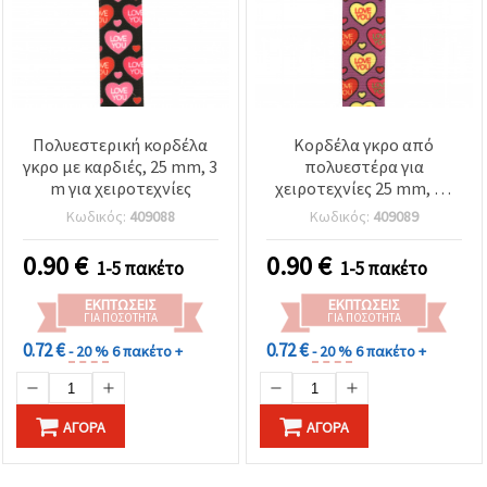
Πολυεστερική κορδέλα
Κορδέλα γκρο από
γκρο με καρδιές, 25 mm, 3
πολυεστέρα για
m για χειροτεχνίες
χειροτεχνίες 25 mm, με
καρδιές και εκτύπωση
Κωδικός:
409088
Κωδικός:
409089
«LOVE YOU», 3 μέτρα
0.90
€
0.90
€
1-5 πακέτο
1-5 πακέτο
ΕΚΠΤΏΣΕΙΣ
ΕΚΠΤΏΣΕΙΣ
ΓΙΑ ΠΟΣΌΤΗΤΑ
ΓΙΑ ΠΟΣΌΤΗΤΑ
0.72 €
0.72 €
- 20 %
6 πακέτο +
- 20 %
6 πακέτο +
ΑΓΟΡΆ
ΑΓΟΡΆ