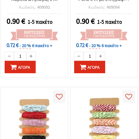
Κομψή Διακόσμηση για
Κωδικός:
409092
Κωδικός:
409094
Περιτύλιγμα &
Χειροτεχνίες
0.90
€
0.90
€
1-5 πακέτο
1-5 πακέτο
ΕΚΠΤΏΣΕΙΣ
ΕΚΠΤΏΣΕΙΣ
ΓΙΑ ΠΟΣΌΤΗΤΑ
ΓΙΑ ΠΟΣΌΤΗΤΑ
0.72 €
0.72 €
- 20 %
6 πακέτο +
- 20 %
6 πακέτο +
ΑΓΟΡΆ
ΑΓΟΡΆ