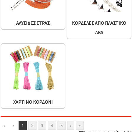
ΑΛΥΣΊΔΕΣ ΣΤΡΑΣ
ΚΟΡΔΈΛΕΣ ΑΠΌ ΠΛΑΣΤΙΚΌ
ABS
ΧΆΡΤΙΝΟ ΚΟΡΔΌΝΙ
«
‹
1
2
3
4
5
›
»