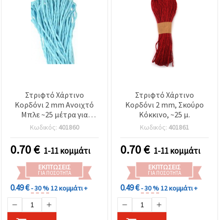
Στριφτό Χάρτινο
Στριφτό Χάρτινο
Κορδόνι 2 mm Ανοιχτό
Κορδόνι 2 mm, Σκούρο
Μπλε ~25 μέτρα για
Κόκκινο, ~25 μ.
χειροτεχνίες
Κωδικός:
401860
Κωδικός:
401861
0.70
€
0.70
€
1-11 κομμάτι
1-11 κομμάτι
ΕΚΠΤΏΣΕΙΣ
ΕΚΠΤΏΣΕΙΣ
ΓΙΑ ΠΟΣΌΤΗΤΑ
ΓΙΑ ΠΟΣΌΤΗΤΑ
0.49 €
0.49 €
- 30 %
12 κομμάτι +
- 30 %
12 κομμάτι +