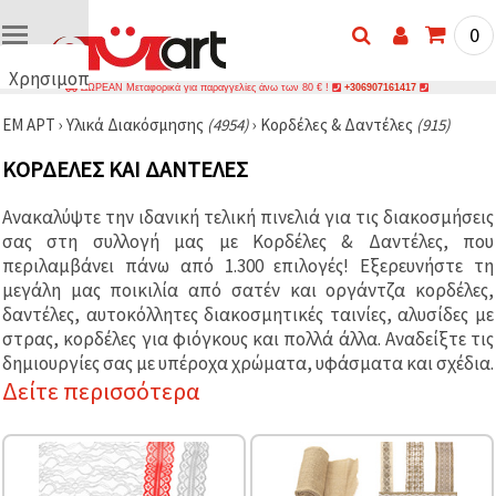
0
Χρησιμοποιούμε
ΔΩΡΕΑΝ Μεταφορικά για παραγγελίες άνω των 80 € !
+306907161417
cookies
ΕΜ ΑΡΤ
›
Υλικά Διακόσμησης
(4954)
›
Κορδέλες & Δαντέλες
(915)
🍪
Χρησιμοποιούμε
ΚΟΡΔΈΛΕΣ ΚΑΙ ΔΑΝΤΈΛΕΣ
cookies και
παρόμοιες
τεχνολογίες
Ανακαλύψτε την ιδανική τελική πινελιά για τις διακοσμήσεις
για να
σας στη συλλογή μας με Κορδέλες & Δαντέλες, που
διασφαλίσουμε
τη σωστή
περιλαμβάνει πάνω από 1.300 επιλογές! Εξερευνήστε τη
λειτουργία
μεγάλη μας ποικιλία από σατέν και οργάντζα κορδέλες,
του
ιστότοπου,
δαντέλες, αυτοκόλλητες διακοσμητικές ταινίες, αλυσίδες με
να
στρας, κορδέλες για φιόγκους και πολλά άλλα. Αναδείξτε τις
βελτιώσουμε
δημιουργίες σας με υπέροχα χρώματα, υφάσματα και σχέδια.
την
εμπειρία
Δείτε περισσότερα
σας και, με
τη
συγκατάθεσή
σας, να
αναλύουμε
την