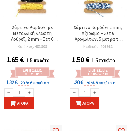
Χάρτινο Κορδόνι με
Χάρτινο Κορδόνι 2 mm,
Μεταλλική Κλωστή
Δίχρωμο – Σετ 6
Λούρεξ, 2 mm – Σετ 6
Χρωμάτων, 5 μέτρα το
Χρωμάτων, 5 μ. το καθένα
καθένα
Κωδικός:
401909
Κωδικός:
401912
1.65
€
1.50
€
1-5 πακέτο
1-5 πακέτο
ΕΚΠΤΏΣΕΙΣ
ΕΚΠΤΏΣΕΙΣ
ΓΙΑ ΠΟΣΌΤΗΤΑ
ΓΙΑ ΠΟΣΌΤΗΤΑ
1.32 €
1.20 €
- 20 %
6 πακέτο +
- 20 %
6 πακέτο +
ΑΓΟΡΆ
ΑΓΟΡΆ