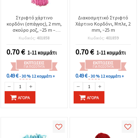
Στριφτό χάρτινο
Διακοσμητικό Στριφτό
κορδόνι (σπάγγος), 2 mm,
Χάρτινο Κορδόνι, Μπλε, 2
σκούρο ροζ, ~25 m –
mm, ~25 m
Οικολογικό κορδόνι για
Κωδικός:
401858
Κωδικός:
401859
διακόσμηση,
χειροτεχνίες και
0.70
€
0.70
€
1-11 κομμάτι
1-11 κομμάτι
συσκευασία δώρων
ΕΚΠΤΏΣΕΙΣ
ΕΚΠΤΏΣΕΙΣ
ΓΙΑ ΠΟΣΌΤΗΤΑ
ΓΙΑ ΠΟΣΌΤΗΤΑ
0.49 €
0.49 €
- 30 %
12 κομμάτι +
- 30 %
12 κομμάτι +
ΑΓΟΡΆ
ΑΓΟΡΆ