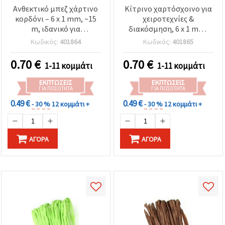
Ανθεκτικό μπεζ χάρτινο
Κίτρινο χαρτόσχοινο για
κορδόνι – 6 x 1 mm, ~15
χειροτεχνίες &
m, ιδανικό για
διακόσμηση, 6 x 1 mm,
περιτύλιγμα & DIY
περίπου 15 m
Κωδικός:
401864
Κωδικός:
401865
χειροτεχνίες
0.70
€
0.70
€
1-11 κομμάτι
1-11 κομμάτι
ΕΚΠΤΏΣΕΙΣ
ΕΚΠΤΏΣΕΙΣ
ΓΙΑ ΠΟΣΌΤΗΤΑ
ΓΙΑ ΠΟΣΌΤΗΤΑ
0.49 €
0.49 €
- 30 %
12 κομμάτι +
- 30 %
12 κομμάτι +
ΑΓΟΡΆ
ΑΓΟΡΆ