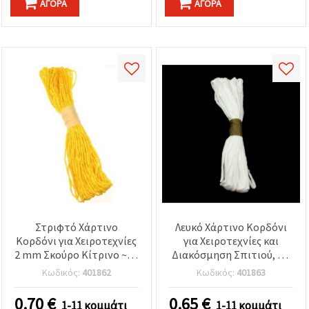
ΑΓΟΡΆ
ΑΓΟΡΆ
Στριφτό Χάρτινο
Λευκό Χάρτινο Κορδόνι
Κορδόνι για Χειροτεχνίες
για Χειροτεχνίες και
2 mm Σκούρο Κίτρινο ~25
Διακόσμηση Σπιτιού, 6 x
μέτρα
1 mm, ~15 μέτρα
Κωδικός:
401862
Κωδικός:
401863
0.70
€
0.65
€
1-11 κομμάτι
1-11 κομμάτι