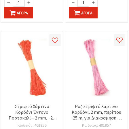
ΑΓΟΡΆ
ΑΓΟΡΆ
Στριφτό Χάρτινο
Ροζ Στριφτό Χάρτινο
Κορδόνι Έντονο
Κορδόνι, 2 mm, περίπου
Πορτοκαλί – 2 mm, ~25
25 m, για Διακόσμηση &
m, Ιδανικό για DIY
Χειροτεχνίες
Κωδικός:
401856
Κωδικός:
401857