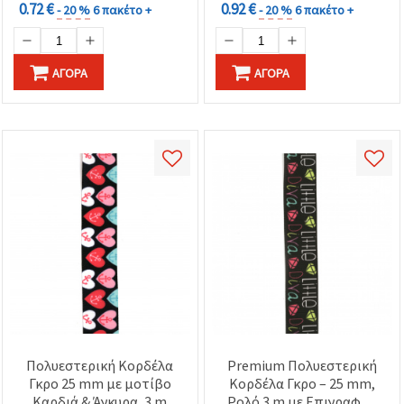
0.72 €
0.92 €
- 20 %
6 πακέτο +
- 20 %
6 πακέτο +
ΑΓΟΡΆ
ΑΓΟΡΆ
Πολυεστερική Κορδέλα
Premium Πολυεστερική
Γκρο 25 mm με μοτίβο
Κορδέλα Γκρο – 25 mm,
Καρδιά & Άγκυρα, 3 m
Ρολό 3 m με Επιγραφή |