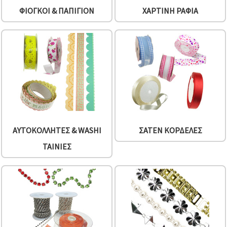
ΦΙΌΓΚΟΙ & ΠΑΠΙΓΙΌΝ
ΧΆΡΤΙΝΗ ΡΑΦΊΑ
ΑΥΤΟΚΌΛΛΗΤΕΣ & WASHI
ΣΑΤΈΝ ΚΟΡΔΈΛΕΣ
ΤΑΙΝΊΕΣ