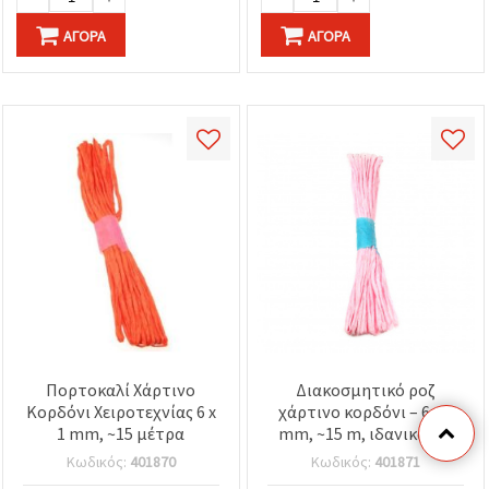
ΑΓΟΡΆ
ΑΓΟΡΆ
Πορτοκαλί Χάρτινο
Διακοσμητικό ροζ
Κορδόνι Χειροτεχνίας 6 x
χάρτινο κορδόνι – 6 x 1
1 mm, ~15 μέτρα
mm, ~15 m, ιδανικό για
τύλιγμα δώρων & DIY
Κωδικός:
401870
Κωδικός:
401871
χειροτεχνίες