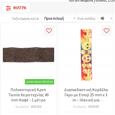
920 αντικείμενα | σελίδες 1/20
ΦΊΛΤΡΑ
Ταξινόμηση κατά:
Ανά σελίδα:
ΔΗΜΟΦΙΛΉ ΠΡΟΪΌΝ
Πολυεστερική Κρεπ
Διασκεδαστική Κορδέλα
Ταινία Χειροτεχνίας 40
Γκρο με Emoji 25 mm x 3
mm Καφέ - 1 μέτρο
m – Ιδανική για
Δημιουργική Συσκευασία
Κωδικός:
408286
Κωδικός:
409049
Δώρου, Ευχετήριες