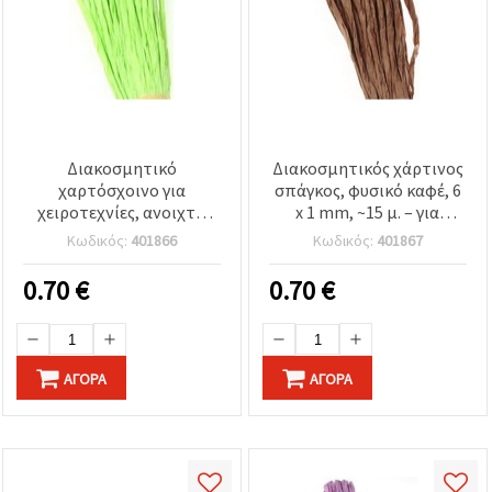
Διακοσμητικό
Διακοσμητικός χάρτινος
χαρτόσχοινο για
σπάγκος, φυσικό καφέ, 6
χειροτεχνίες, ανοιχτό
x 1 mm, ~15 μ. – για
πράσινο, 6 x 1 mm,
συσκευασία δώρων,
Κωδικός:
401866
Κωδικός:
401867
περίπου 15 m
διακόσμηση,
χειροτεχνίες DIY &
0.70
€
0.70
€
scrapbooking
ΑΓΟΡΆ
ΑΓΟΡΆ