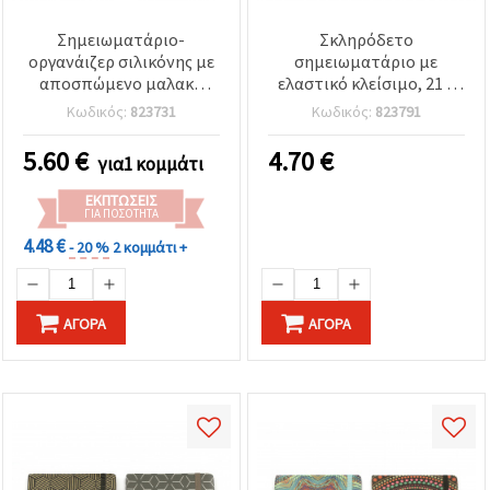
Σημειωματάριο-
Σκληρόδετο
οργανάιζερ σιλικόνης με
σημειωματάριο με
αποσπώμενο μαλακό
ελαστικό κλείσιμο, 21 x
εξώφυλλο τζελ, 12,5x19
14,5 cm, 96 φύλλα,
Κωδικός:
823731
Κωδικός:
823791
cm, 80 φύλλα
ανάμικτα χρώματα
5.60
€
4.70
€
για1 κομμάτι
ΕΚΠΤΏΣΕΙΣ
ΓΙΑ ΠΟΣΌΤΗΤΑ
4.48 €
- 20 %
2 κομμάτι +
ΑΓΟΡΆ
ΑΓΟΡΆ