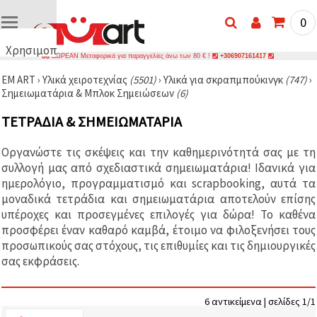
0
Χρησιμοποιούμε
ΔΩΡΕΑΝ Μεταφορικά για παραγγελίες άνω των 80 € !
+306907161417
cookies
EM ART
›
Υλικά χειροτεχνίας
(5501)
›
Υλικά για σκραπμπούκινγκ
(747)
›
🍪
Σημειωματάρια & Μπλοκ Σημειώσεων
(6)
Χρησιμοποιούμε
cookies και
ΤΕΤΡΆΔΙΑ & ΣΗΜΕΙΩΜΑΤΆΡΙΑ
παρόμοιες
τεχνολογίες
για να
Οργανώστε τις σκέψεις και την καθημερινότητά σας με τη
διασφαλίσουμε
τη σωστή
συλλογή μας από σχεδιαστικά σημειωματάρια! Ιδανικά για
λειτουργία
ημερολόγιο, προγραμματισμό και scrapbooking, αυτά τα
του
μοναδικά τετράδια και σημειωματάρια αποτελούν επίσης
ιστότοπου,
να
υπέροχες και προσεγμένες επιλογές για δώρα! Το καθένα
βελτιώσουμε
προσφέρει έναν καθαρό καμβά, έτοιμο να φιλοξενήσει τους
την
προσωπικούς σας στόχους, τις επιθυμίες και τις δημιουργικές
εμπειρία
σας και, με
σας εκφράσεις.
τη
συγκατάθεσή
σας, να
αναλύουμε
6 αντικείμενα | σελίδες 1/1
την