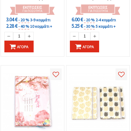
καθορίστε
τις
ΕΚΠΤΏΣΕΙΣ
ΕΚΠΤΏΣΕΙΣ
προτιμήσεις
ΓΙΑ ΠΟΣΌΤΗΤΑ
ΓΙΑ ΠΟΣΌΤΗΤΑ
σας στις
3.04 €
6.00 €
ρυθμίσεις
- 20 %
3-9 κομμάτι
- 20 %
2-4 κομμάτι
επιλέγοντας
2.28 €
5.25 €
- 40 %
10 κομμάτι +
- 30 %
5 κομμάτι +
το
δεδομένο
τύπο
cookies και
ΑΓΟΡΆ
ΑΓΟΡΆ
κάνοντας
κλικ στο
κουμπί
Αποθήκευση.
Στον
ιστότοπο!
Ρυθμίσεις