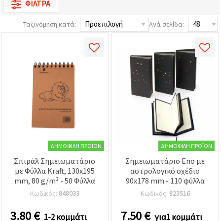
ΦΊΛΤΡΑ
επισκεψιμότητα
και να
προβάλλουμε
Ταξινόμηση κατά:
Ανά σελίδα:
πιο σχετικό
περιεχόμενο
και
διαφημίσεις,
μεταξύ
άλλων με
τη βοήθεια
των
συνεργατών
μας για
αναλύσεις
και
μάρκετινγκ.
Μπορείτε
να
ΔΗΜΟΦΙΛΉ ΠΡΟΪΌΝ
ΔΗΜΟΦΙΛΉ ΠΡΟΪΌΝ
συμφωνήσετε
να
Σπιράλ Σημειωματάριο
Σημειωματάριο Eno με
χρησιμοποιήσετε
με Φύλλα Kraft, 130x195
αστρολογικό σχέδιο
όλα τα
mm, 80 g/m² - 50 Φύλλα
90x178 mm - 110 φύλλα
cookies
κάνοντας
Κωδικός:
848033
Κωδικός:
823516
κλικ στον
ιστότοπο!
3.80
€
7.50
€
Ή
1-2 κομμάτι
για1 κομμάτι