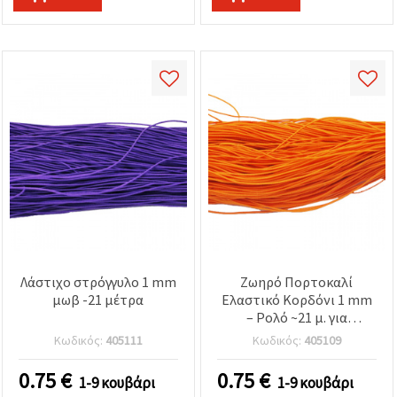
Λάστιχο στρόγγυλο 1 mm
Ζωηρό Πορτοκαλί
μωβ -21 μέτρα
Ελαστικό Κορδόνι 1 mm
– Ρολό ~21 μ. για
Δημιουργικά
Κωδικός:
405111
Κωδικός:
405109
Κοσμήματα, Δημιουργίες
με Χάντρες &
0.75
€
0.75
€
1-9 κουβάρι
1-9 κουβάρι
Χειροποίητες DIY