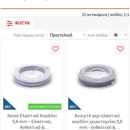
επισκεψιμότητα
και να
προβάλλουμε
23 αντικείμενα | σελίδες 1/1
πιο σχετικό
περιεχόμενο
ΦΊΛΤΡΑ
και
διαφημίσεις,
Ταξινόμηση κατά:
Ανά σελίδα:
μεταξύ
άλλων με
τη βοήθεια
των
συνεργατών
μας για
αναλύσεις
και
μάρκετινγκ.
Μπορείτε
να
συμφωνήσετε
να
χρησιμοποιήσετε
όλα τα
ΔΗΜΟΦΙΛΉ ΠΡΟΪΌΝ
cookies
ΝΈΟ
ΝΈΟ
κάνοντας
Λευκό Ελαστικό Κορδόνι
Ανοιχτό γκρι ελαστικό
κλικ στον
0,6 mm – Ελαστικό,
κορδόνι χειροτεχνίας 0,6
ιστότοπο!
Ή
Ανθεκτικό &
mm - ανθεκτικό &