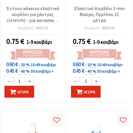
Έντονο κόκκινο ελαστικό
Ελαστικό Κορδόνι 1 mm
κορδόνι για χάντρες
Μαύρο, Περίπου 21
(stretch) – για κατασκευή
μέτρα
κοσμημάτων,
Κωδικός:
405112
Κωδικός:
405106
βραχιολιών & DIY
χειροτεχνιών, 1 mm, περ.
0.75
€
0.75
€
1-9 κουβάρι
1-9 κουβάρι
21 m
ΕΚΠΤΏΣΕΙΣ
ΕΚΠΤΏΣΕΙΣ
ΓΙΑ ΠΟΣΌΤΗΤΑ
ΓΙΑ ΠΟΣΌΤΗΤΑ
0.60 €
0.60 €
- 20 %
10-49 κουβάρι
- 20 %
10-49 κουβάρι
0.45 €
0.45 €
- 40 %
50 κουβάρι +
- 40 %
50 κουβάρι +
ΑΓΟΡΆ
ΑΓΟΡΆ