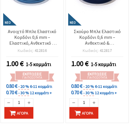
ΝΈΟ
ΝΈΟ
Ανοιχτό Μπλε Ελαστικό
Σκούρο Μπλε Ελαστικό
Κορδόνι 0,6 mm –
Κορδόνι 0,6 mm –
Ελαστικό, Ανθεκτικό &
Ανθεκτικό &
Διακοσμητικό για
Πολυχρηστικό για
Κωδικός:
412816
Κωδικός:
412817
Χειροτεχνίες, Ρολό ~10 m
Χειροτεχνίες,
Κοσμήματα & Μακραμέ,
1.00
€
1.00
€
1-5 κομμάτι
1-5 κομμάτι
Ρολό ~10 m
ΕΚΠΤΏΣΕΙΣ
ΕΚΠΤΏΣΕΙΣ
ΓΙΑ ΠΟΣΌΤΗΤΑ
ΓΙΑ ΠΟΣΌΤΗΤΑ
0.80 €
0.80 €
- 20 %
6-11 κομμάτι
- 20 %
6-11 κομμάτι
0.70 €
0.70 €
- 30 %
12 κομμάτι +
- 30 %
12 κομμάτι +
ΑΓΟΡΆ
ΑΓΟΡΆ