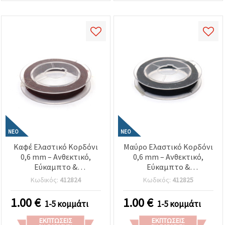
ΝΈΟ
ΝΈΟ
Καφέ Ελαστικό Κορδόνι
Μαύρο Ελαστικό Κορδόνι
0,6 mm – Ανθεκτικό,
0,6 mm – Ανθεκτικό,
Εύκαμπτο &
Εύκαμπτο &
Πολυχρηστικό για
Πολυχρηστικό για
Κωδικός:
412824
Κωδικός:
412825
Χειροτεχνίες & DIY, Ρολό
Χειροτεχνίες &
~10 μ
Κοσμήματα, Ρολό ~10 μ.
1.00
€
1.00
€
1-5 κομμάτι
1-5 κομμάτι
ΕΚΠΤΏΣΕΙΣ
ΕΚΠΤΏΣΕΙΣ