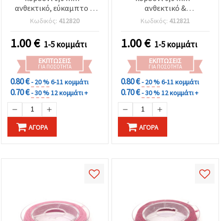
ανθεκτικό, εύκαμπτο &
ανθεκτικό &
διακοσμητικό για
διακοσμητικό για
Κωδικός:
412820
Κωδικός:
412821
χειροτεχνίες &
χειροτεχνίες και DIY,
κοσμήματα, καρούλι ~10
ρολό ~10 m
1.00
€
1.00
€
1-5 κομμάτι
1-5 κομμάτι
μ
ΕΚΠΤΏΣΕΙΣ
ΕΚΠΤΏΣΕΙΣ
ΓΙΑ ΠΟΣΌΤΗΤΑ
ΓΙΑ ΠΟΣΌΤΗΤΑ
0.80 €
0.80 €
- 20 %
6-11 κομμάτι
- 20 %
6-11 κομμάτι
0.70 €
0.70 €
- 30 %
12 κομμάτι +
- 30 %
12 κομμάτι +
ΑΓΟΡΆ
ΑΓΟΡΆ