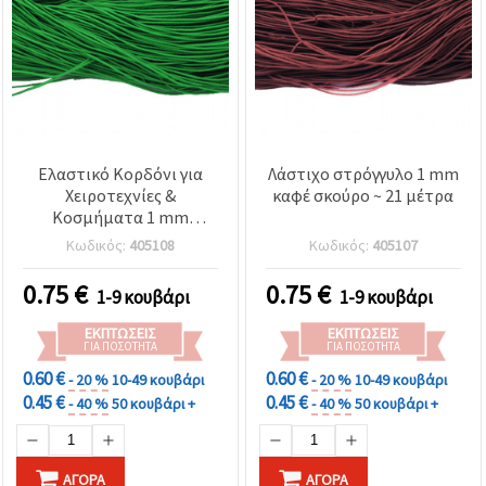
Ελαστικό Κορδόνι για
Λάστιχο στρόγγυλο 1 mm
Χειροτεχνίες &
καφέ σκούρο ~ 21 μέτρα
Κοσμήματα 1 mm
Πράσινο ~21 μ
Κωδικός:
405108
Κωδικός:
405107
0.75
€
0.75
€
1-9 κουβάρι
1-9 κουβάρι
ΕΚΠΤΏΣΕΙΣ
ΕΚΠΤΏΣΕΙΣ
ΓΙΑ ΠΟΣΌΤΗΤΑ
ΓΙΑ ΠΟΣΌΤΗΤΑ
0.60 €
0.60 €
- 20 %
10-49 κουβάρι
- 20 %
10-49 κουβάρι
0.45 €
0.45 €
- 40 %
50 κουβάρι +
- 40 %
50 κουβάρι +
ΑΓΟΡΆ
ΑΓΟΡΆ