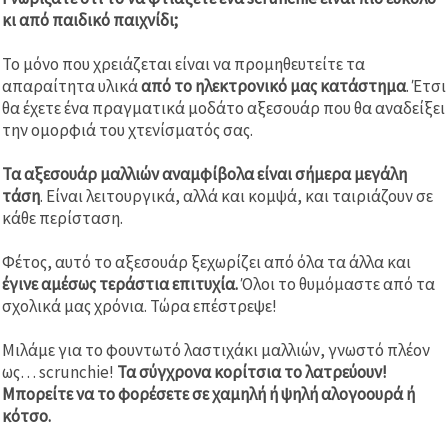
κι από παιδικό παιχνίδι;
Το μόνο που χρειάζεται είναι να προμηθευτείτε τα
απαραίτητα υλικά
από το ηλεκτρονικό μας κατάστημα
. Έτσι
θα έχετε ένα πραγματικά μοδάτο αξεσουάρ που θα αναδείξει
την ομορφιά του χτενίσματός σας.
Τα αξεσουάρ μαλλιών αναμφίβολα είναι σήμερα μεγάλη
τάση
. Είναι λειτουργικά, αλλά και κομψά, και ταιριάζουν σε
κάθε περίσταση.
Φέτος, αυτό το αξεσουάρ ξεχωρίζει από όλα τα άλλα και
έγινε αμέσως τεράστια επιτυχία.
Όλοι το θυμόμαστε από τα
σχολικά μας χρόνια. Τώρα επέστρεψε!
Μιλάμε για το φουντωτό λαστιχάκι μαλλιών, γνωστό πλέον
ως… scrunchie!
Τα σύγχρονα κορίτσια το λατρεύουν!
Μπορείτε να το φορέσετε σε χαμηλή ή ψηλή αλογοουρά ή
κότσο.