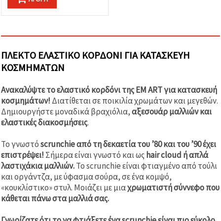
ΠΛΕΚΤΌ ΕΛΑΣΤΙΚΌ ΚΟΡΔΌΝΙ ΓΙΑ ΚΑΤΑΣΚΕΥΉ
ΚΟΣΜΗΜΆΤΩΝ
Ανακαλύψτε το ελαστικό κορδόνι της EM ART για κατασκευή
κοσμημάτων!
Διατίθεται σε ποικιλία χρωμάτων και μεγεθών.
Δημιουργήστε μοναδικά βραχιόλια,
αξεσουάρ μαλλιών και
ελαστικές διακοσμήσεις
.
Το γνωστό
scrunchie από τη δεκαετία του ’80 και του ’90 έχει
επιστρέψει!
Σήμερα είναι γνωστό και ως
hair cloud ή απλά
λαστιχάκια μαλλιών.
Το scrunchie είναι φτιαγμένο από τούλι
και οργάντζα, με ύφασμα σούρα, σε ένα κομψό,
«κουκλίστικο» στυλ. Μοιάζει με μια
χρωματιστή σύννεφο που
κάθεται πάνω στα μαλλιά σας.
Γνωρίζατε ότι το να φτιάξετε ένα scrunchie είναι πιο εύκολο