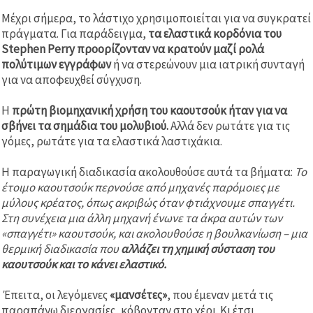
Μέχρι σήμερα, το λάστιχο χρησιμοποιείται για να συγκρατεί
πράγματα. Για παράδειγμα,
τα ελαστικά κορδόνια του
Stephen Perry προορίζονταν να κρατούν μαζί ρολά
πολύτιμων εγγράφων
ή να στερεώνουν μια ιατρική συνταγή
για να αποφευχθεί σύγχυση.
Η
πρώτη βιομηχανική χρήση του καουτσούκ ήταν για να
σβήνει τα σημάδια του μολυβιού.
Αλλά δεν ρωτάτε για τις
γόμες, ρωτάτε για τα ελαστικά λαστιχάκια.
Η παραγωγική διαδικασία ακολουθούσε αυτά τα βήματα:
Το
έτοιμο καουτσούκ περνούσε από μηχανές παρόμοιες με
μύλους κρέατος, όπως ακριβώς όταν φτιάχνουμε σπαγγέτι.
Στη συνέχεια μια άλλη μηχανή ένωνε τα άκρα αυτών των
«σπαγγέτι» καουτσούκ, και ακολουθούσε η βουλκανίωση – μια
θερμική διαδικασία που
αλλάζει τη χημική σύσταση του
καουτσούκ και το κάνει ελαστικό.
Έπειτα, οι λεγόμενες
«μανσέτες»
, που έμεναν μετά τις
παραπάνω διεργασίες, κόβονταν στο χέρι. Κι έτσι