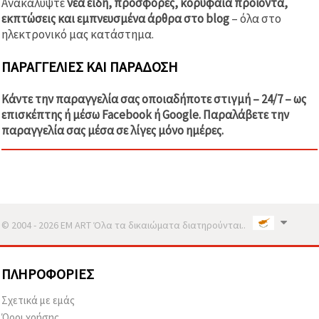
Ανακαλύψτε
νέα είδη, προσφορές, κορυφαία προϊόντα,
εκπτώσεις και εμπνευσμένα άρθρα στο blog
– όλα στο
ηλεκτρονικό μας κατάστημα.
ΠΑΡΑΓΓΕΛΊΕΣ ΚΑΙ ΠΑΡΆΔΟΣΗ
Κάντε την παραγγελία σας οποιαδήποτε στιγμή – 24/7 – ως
επισκέπτης ή μέσω Facebook ή Google. Παραλάβετε την
παραγγελία σας μέσα σε λίγες μόνο ημέρες.
© 2004 - 2026 EM ART Όλα τα δικαιώματα διατηρούνται..
ΠΛΗΡΟΦΟΡΊΕΣ
Σχετικά με εμάς
Όροι χρήσης