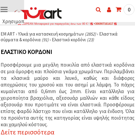
0
Χρησιμοποιούμε
ΔΩΡΕΑΝ Μεταφορικά για παραγγελίες άνω των 80 € !
+306907161417
cookies
EM ART
›
Υλικά για κατασκευή κοσμημάτων
(2852)
›
Ελαστικά
🍪
σύρματα & κορδόνια
(91)
›
Ελαστικό κορδόνι
(23)
Χρησιμοποιούμε
cookies και
ΕΛΑΣΤΙΚΌ ΚΟΡΔΌΝΙ
παρόμοιες
τεχνολογίες
για να
Προσφέρουμε μια μεγάλη ποικιλία από ελαστικά κορδόνια
διασφαλίσουμε
τη σωστή
σε μια όμορφη και πλούσια γκάμα χρωμάτων. Περιλαμβάνει
λειτουργία
τα κλασικά μαύρο και λευκό, καθώς και διάφορες
του
αποχρώσεις του χρυσού και του ασημί με λάμψη. Το πάχος
ιστότοπου,
να
κυμαίνεται από 0,6mm έως 2mm. Είναι κατάλληλα για
βελτιώσουμε
χειροποίητα βραχιόλια, αξεσουάρ μαλλιών και κάθε είδους
την
αξεσουάρ που προτιμάτε να είναι ελαστικά. Προσφέρουμε
εμπειρία
σας και, με
επίσης φαρδύ λάστιχο που είναι κατάλληλο για ένδυση. Όλα
τη
τα προϊόντα αυτής της κατηγορίας είναι υψηλής ποιότητας
συγκατάθεσή
σας, να
και χαμηλού κόστους.
αναλύουμε
Δείτε περισσότερα
την