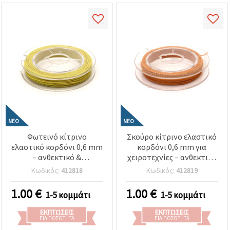
ΝΈΟ
ΝΈΟ
Φωτεινό κίτρινο
Σκούρο κίτρινο ελαστικό
ελαστικό κορδόνι 0,6 mm
κορδόνι 0,6 mm για
– ανθεκτικό &
χειροτεχνίες – ανθεκτικό
διακοσμητικό για
& διακοσμητικό, ρολό
Κωδικός:
412818
Κωδικός:
412819
χειροτεχνίες (DIY), ρολό
~10 m
~10 m
1.00
€
1.00
€
1-5 κομμάτι
1-5 κομμάτι
ΕΚΠΤΏΣΕΙΣ
ΕΚΠΤΏΣΕΙΣ
ΓΙΑ ΠΟΣΌΤΗΤΑ
ΓΙΑ ΠΟΣΌΤΗΤΑ