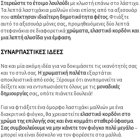
Στερεώστε το έτοιμο λουλούδι
με κλωστή επάνω στο λάστιχο.
Τα λεπτά λαστιχάκια μαλλιών είναι επίσης από τα αξεσουάρ
που
απέκτησαν ιδιαίτερη δημοτικότητα φέτος.
Φτιάξτε
αυτό το αξεσουάρ μόνες σας, προμηθευόμενες δύο λεπτά
στεφανάκια σε διαφορετικά
χρώματα, ελαστικό κορδόνι και
μια λεπτή αλυσίδα για έμφαση.
ΣΥΝΑΡΠΑΣΤΙΚΈΣ ΙΔΈΕΣ
Να και μία ακόμη ιδέα για να δοκιμάσετε τις ικανότητές σας
και το στυλ σας.
Η χρωματική παλέτα
εξαρτάται
αποκλειστικά από εσάς. Ξέρουμε ότι ανυπομονείτε να
δείξετε και να εντυπωσιάσετε όλους με τις
μοναδικές
δημιουργίες
σας, οπότε πιάνετε δουλειά!
Για να φτιάξετε ένα όμορφο λαστιχάκι μαλλιών με ένα
διακριτικό φιόγκο, θα χρειαστείτε
ελαστικό κορδόνι στο
χρώμα της επιλογής σας και ένα κομμάτι σταθερό ύφασμα
.
Σας συμβουλεύουμε να μην κάνετε τον φιόγκο πολύ μεγάλο
–
μπορεί να είναι δύσκολο να τον φορέσετε στα μαλλιά.