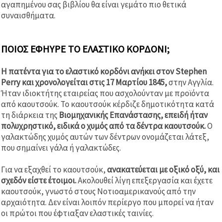
αγαπημένου σας βιβλίου θα είναι γεμάτο πιο θετικά
συναισθήματα.
ΠΟΙΟΣ ΕΦΗΎΡΕ ΤΟ ΕΛΑΣΤΙΚΌ ΚΟΡΔΌΝΙ;
Η πατέντα για το ελαστικό κορδόνι ανήκει στον Stephen
Perry και χρονολογείται στις 17 Μαρτίου 1845,
στην Αγγλία.
Ήταν ιδιοκτήτης εταιρείας που ασχολούνταν με προϊόντα
από καουτσούκ. Το καουτσούκ κέρδιζε δημοτικότητα κατά
τη διάρκεια της
Βιομηχανικής Επανάστασης, επειδή ήταν
πολυχρηστικό, ειδικά ο χυμός από τα δέντρα καουτσούκ.
Ο
γαλακτώδης χυμός αυτών των δέντρων ονομάζεται λάτεξ,
που σημαίνει γάλα ή γαλακτώδες.
Για να εξαχθεί το καουτσούκ,
ανακατεύεται με οξικό οξύ, και
σχεδόν είστε έτοιμοι.
Ακολουθεί λίγη επεξεργασία και έχετε
καουτσούκ, γνωστό στους Νοτιοαμερικανούς από την
αρχαιότητα. Δεν είναι λοιπόν περίεργο που μπορεί να ήταν
οι πρώτοι που έφτιαξαν ελαστικές ταινίες.