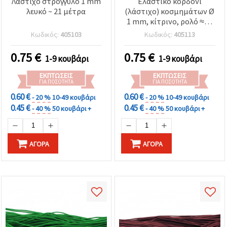
Λάστιχο στρόγγυλο 1 mm
Ελαστικό κορδόνι
λευκό ~ 21 μέτρα
(λάστιχο) κοσμημάτων Ø
1 mm, κίτρινο, ρολό ≈22
m – για βραχιόλια, κολιέ,
Κωδικός:
405103
Κωδικός:
405113
πέρασμα χαντρών &
χειροτεχνίες
0.75
€
0.75
€
1-9 κουβάρι
1-9 κουβάρι
ΕΚΠΤΏΣΕΙΣ
ΕΚΠΤΏΣΕΙΣ
ΓΙΑ ΠΟΣΌΤΗΤΑ
ΓΙΑ ΠΟΣΌΤΗΤΑ
0.60 €
0.60 €
- 20 %
10-49 κουβάρι
- 20 %
10-49 κουβάρι
0.45 €
0.45 €
- 40 %
50 κουβάρι +
- 40 %
50 κουβάρι +
ΑΓΟΡΆ
ΑΓΟΡΆ