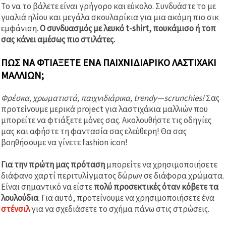
Το να το βάλετε είναι γρήγορο και εύκολο. Συνδυάστε το με
γυαλιά ηλίου και μεγάλα σκουλαρίκια για μια ακόμη πιο σικ
εμφάνιση.
Ο συνδυασμός με λευκό t-shirt, πουκάμισο ή τοπ
σας κάνει αμέσως πιο στιλάτες.
ΠΏΣ ΝΑ ΦΤΙΆΞΕΤΕ ΈΝΑ ΠΑΙΧΝΙΔΙΆΡΙΚΟ ΛΑΣΤΙΧΆΚΙ
ΜΑΛΛΙΏΝ;
Φρέσκα, χρωματιστά, παιχνιδιάρικα, trendy—scrunchies!
Σας
προτείνουμε μερικά project για λαστιχάκια μαλλιών που
μπορείτε να φτιάξετε μόνες σας. Ακολουθήστε τις οδηγίες
μας και αφήστε τη φαντασία σας ελεύθερη! Θα σας
βοηθήσουμε να γίνετε fashion icon!
Για την πρώτη μας πρόταση
μπορείτε να χρησιμοποιήσετε
διάφανο χαρτί περιτυλίγματος δώρων σε διάφορα χρώματα.
Είναι σημαντικό να είστε
πολύ προσεκτικές όταν κόβετε τα
λουλούδια
. Για αυτό, προτείνουμε να χρησιμοποιήσετε ένα
στένσιλ
για να σχεδιάσετε το σχήμα πάνω στις στρώσεις.