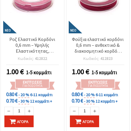
ΝΈΟ
ΝΈΟ
Ροζ Ελαστικό Κορδόνι
Φούξια ελαστικό κορδόνι
0,6 mm – Υψηλής
0,6 mm – ανθεκτικό &
Ελαστικότητας,
διακοσμητικό κορδόνι
Ανθεκτικό &
χειροτεχνίας, ρολό ~10 m
Κωδικός:
412822
Κωδικός:
412823
Διακοσμητικό για
Χειροτεχνίες και DIY,
1.00
€
1.00
€
1-5 κομμάτι
1-5 κομμάτι
Ρολό περίπου 10 m
ΕΚΠΤΏΣΕΙΣ
ΕΚΠΤΏΣΕΙΣ
ΓΙΑ ΠΟΣΌΤΗΤΑ
ΓΙΑ ΠΟΣΌΤΗΤΑ
0.80 €
0.80 €
- 20 %
6-11 κομμάτι
- 20 %
6-11 κομμάτι
0.70 €
0.70 €
- 30 %
12 κομμάτι +
- 30 %
12 κομμάτι +
ΑΓΟΡΆ
ΑΓΟΡΆ