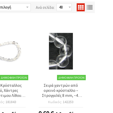
Ανά σελίδα:
ΔΗΜΟΦΙΛΉ ΠΡΟΪΌΝ
ΔΗΜΟΦΙΛΉ ΠΡΟΪΌΝ
 Κρύσταλλος
Σειρά χαντρών από
ύ, Χάντρες
ορεινό κρύσταλλο –
τιμου Λίθου,
Στρογγυλές 8 mm, ~45
A, Στρογγυλές
τεμ. για διαχρονικά
κός:
181843
Κωδικός:
142253
ιρά ~49 τεμ.
σχέδια κοσμημάτων