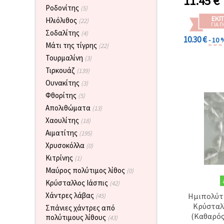
11.45
€
καθορίστε
χάντ
Ροδονίτης
(5)
τις
ημιπολύτι
προτιμήσεις
ΕΚΠ
Ηλιόλιθος
(22)
κατασκευή
σας στις
ΓΙΑ 
Σοδαλίτης
ρυθμίσεις
(4)
beadi
10.30 €
- 10 
επιλέγοντας
χειρ
Μάτι της τίγρης
(22)
το
δεδομένο
Τουρμαλίνη
(3)
τύπο
Τιρκουάζ
(139)
cookies και
κάνοντας
Ουνακίτης
(3)
κλικ στο
Φθορίτης
(5)
κουμπί
Αποθήκευση.
Απολιθώματα
(13)
Χαουλίτης
(18)
Στον
Αιματίτης
(195)
ιστότοπο!
Χρυσοκόλλα
(0)
Κιτρίνης
(1)
Ρυθμίσεις
Μαύρος πολύτιμος λίθος
(0)
Κρύσταλλος Ιάσπις
(42)
Χάντρες λάβας
Ημιπολύτι
(45)
Κρύσταλ
Σπάνιες χάντρες από
(Καθαρός
πολύτιμους λίθους
(43)