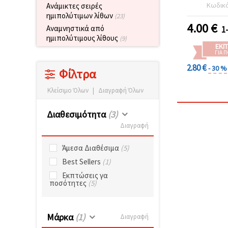
Στρογγυ
Κωδικ
Ανάμικτες σειρές
Γυαλισμέν
ημιπολύτιμων λίθων
(23)
Νήμα (~
4.00
€
Αναμνηστικά από
1
Διάφανες γ
ημιπολύτιμους λίθους
(9)
Κοσμημάτ
ΕΚΠ
με Χάν
ΓΙΑ 
Χειρ
2.80 €
- 30 %
Φίλτρα
Κλείσιμο Όλων
|
Διαγραφή Όλων
Διαθεσιμότητα
(3)
Διαγραφή
Άμεσα Διαθέσιμα
(5)
Best Sellers
(1)
Εκπτώσεις γα
ποσότητες
(5)
Μάρκα
(1)
Διαγραφή