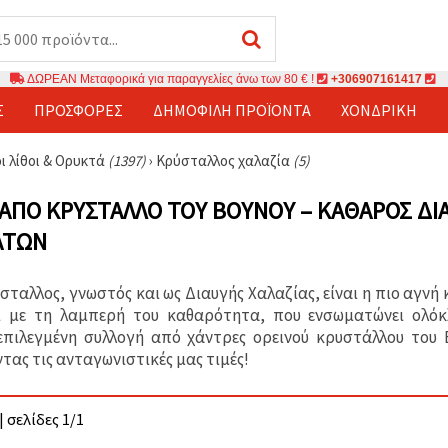
ΔΩΡΕΑΝ Μεταφορικά για παραγγελίες άνω των 80 € !
+306907161417
Σ
ΠΡΟΣΦΟΡΈΣ
ΔΗΜΟΦΙΛΉ ΠΡΟΪΌΝΤΑ
ΧΟΝΔΡΙΚΉ
ι λίθοι & Ορυκτά
(1397)
›
Κρύσταλλος χαλαζία
(5)
ΑΠΌ ΚΡΎΣΤΑΛΛΟ ΤΟΥ ΒΟΥΝΟΎ – ΚΑΘΑΡΌΣ ΔΙΑ
ΆΤΩΝ
ύσταλλος, γνωστός και ως Διαυγής Χαλαζίας, είναι η πιο αγνή
ει με τη λαμπερή του καθαρότητα, που ενσωματώνει ολ
επιλεγμένη συλλογή από χάντρες ορεινού κρυστάλλου του
ας τις ανταγωνιστικές μας τιμές!
| σελίδες 1/1