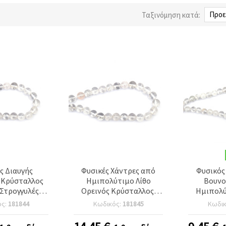
Ταξινόμηση κατά:
ς Διαυγής
Φυσικές Χάντρες από
Φυσικός
(Κρύσταλλος
Ημιπολύτιμο Λίθο
Βουνο
Στρογγυλές
Ορεινός Κρύσταλλος,
Ημιπολύ
 Βαθμός A –
Ποιότητα A, Στρογγυλές
Ποιότητα 
ός:
181844
Κωδικός:
181845
Κωδι
ίπου 36 τεμ.
12 mm, Κορδόνι ~30 τεμ.
8 mm, Σε
ι – Διαφανείς