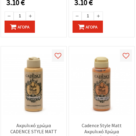
3.10
€
3.10
€
Ξύλο, Καμβά, Χαρτί,
Κεραμικά και Πλαστικά
ΑΓΟΡΆ
ΑΓΟΡΆ
Ακρυλικό χρώμα
Cadence Style Matt
CADENCE STYLE MATT
Ακρυλικό Χρώμα