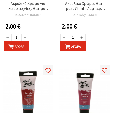
Ακρυλικό Χρώμα για
Ακρυλικό Χρώμα, Ημι-
Χειροτεχνίες, Ημι-ματ
ματ, 75 ml - Λαμπερό
Φινίρισμα, 75 ml –
Κόκκινο
Κωδικός:
844407
Κωδικός:
844408
Βερμιγιόν
2.00
€
2.00
€
ΑΓΟΡΆ
ΑΓΟΡΆ