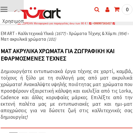
0
Χρησιμοποιούμε
ΔΩΡΕΑΝ Μεταφορικά για παραγγελίες άνω των 80 € !
+306907161417
cookies
EM ART
›
Καλλιτεχνικά Υλικά
(1677)
›
Χρώματα Τέχνης & Χόμπι
(954)
›
🍪
Ματ ακρυλικά χρώματα
(101)
Χρησιμοποιούμε
cookies και
ΜΑΤ ΑΚΡΥΛΙΚΆ ΧΡΏΜΑΤΑ ΓΙΑ ΖΩΓΡΑΦΙΚΉ ΚΑΙ
παρόμοιες
τεχνολογίες
ΕΦΑΡΜΟΣΜΈΝΕΣ ΤΈΧΝΕΣ
για να
διασφαλίσουμε
τη σωστή
Δημιουργήστε εντυπωσιακά έργα τέχνης σε χαρτί, καμβά,
λειτουργία
τοίχους ή ξύλο με τη συλλογή μας από ματ ακρυλικά
του
ιστότοπου,
χρώματα! Ανακαλύψτε υψηλής ποιότητας ματ χρώματα που
να
προσφέρουν εξαιρετική κάλυψη και ευελιξία από τις Lorka,
βελτιώσουμε
Cadence και άλλες κορυφαίες μάρκες. Επιλέξτε από την
την
εμπειρία
εκτενή παλέτα μας με εντυπωσιακές ματ και ημι-ματ
σας και, με
αποχρώσεις για να δώσετε ζωή στις καλλιτεχνικές σας
τη
δημιουργίες!
συγκατάθεσή
σας, να
αναλύουμε
την