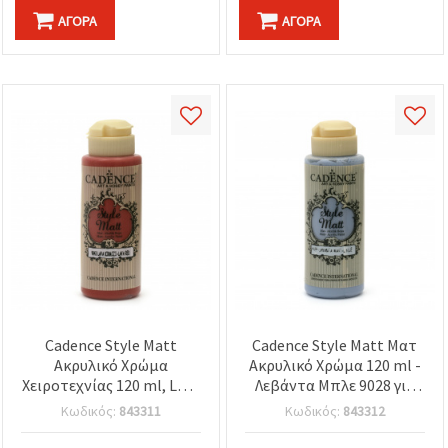
ΑΓΟΡΆ
ΑΓΟΡΆ
Cadence Style Matt
Cadence Style Matt Ματ
Ακρυλικό Χρώμα
Ακρυλικό Χρώμα 120 ml -
Χειροτεχνίας 120 ml, Lava
Λεβάντα Μπλε 9028 για
Red 9043 – Ματ
Τέχνη, Χειροτεχνίες & DIY
Κωδικός:
843311
Κωδικός:
843312
Φινίρισμα, Βάσης Νερού,
Κατασκευές
Πολυεπιφανειακό για