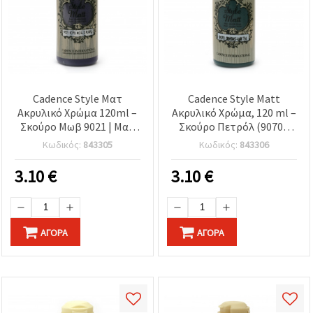
Cadence Style Ματ
Cadence Style Matt
Ακρυλικό Χρώμα 120ml –
Ακρυλικό Χρώμα, 120 ml –
Σκούρο Μωβ 9021 | Ματ
Σκούρο Πετρόλ (9070),
τελείωμα, με βάση το
Ματ Φινίρισμα για
Κωδικός:
843305
Κωδικός:
843306
νερό, πολλαπλών
Χειροτεχνίες & DIY σε
επιφανειών για DIY &
Καμβά, Ξύλο, Χαρτί,
3.10
€
3.10
€
χειροτεχνίες: καμβά,
Χαρτόνι
ξύλο, χαρτί & κεραμικά
ΑΓΟΡΆ
ΑΓΟΡΆ