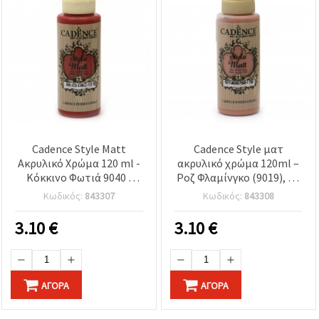
Cadence Style Matt
Cadence Style ματ
Ακρυλικό Χρώμα 120 ml -
ακρυλικό χρώμα 120ml –
Κόκκινο Φωτιά 9040 |
Ροζ Φλαμίνγκο (9019), με
Υδατοδιαλυτό, υψηλής
βάση το νερό για τέχνη,
Κωδικός:
843307
Κωδικός:
843308
κάλυψης, πολλαπλών
χειροτεχνίες, DIY &
επιφανειών για
διακόσμηση
3.10
€
3.10
€
χειροτεχνίες σε καμβά,
ξύλο, χαρτί & DIY
ΑΓΟΡΆ
ΑΓΟΡΆ