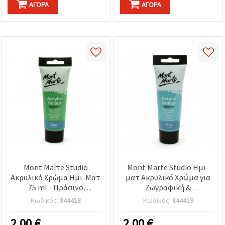
ΑΓΟΡΆ
ΑΓΟΡΆ
Mont Marte Studio
Mont Marte Studio Ημι-
Ακρυλικό Χρώμα Ημι-Ματ
ματ Ακρυλικό Χρώμα για
75 ml - Πράσινο
Ζωγραφική &
Μοναστράλ
Χειροτεχνίες, 75 ml -
Κωδικός:
844418
Κωδικός:
844419
Τιρκουάζ
2.00
€
2.00
€