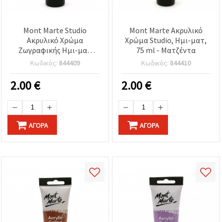
Mont Marte Studio
Mont Marte Ακρυλικό
Ακρυλικό Χρώμα
Χρώμα Studio, Ημι-ματ,
Ζωγραφικής Ημι-ματ
75 ml - Ματζέντα
75ml - Καρμίνιο
Κωδικός:
844409
Κωδικός:
844410
2.00
€
2.00
€
ΑΓΟΡΆ
ΑΓΟΡΆ