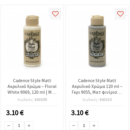
Cadence Style Matt
Cadence Style Matt
Ακρυλικό Χρώμα – Floral
Ακρυλικό Χρώμα 120 ml –
White 9069, 120 ml | Ματ
Γκρι 9055, Ματ φινίρισμα
φινίρισμα για
για κατασκευές,
Κωδικός:
843309
Κωδικός:
843310
χειροτεχνίες, ντεκουπάζ,
χειροτεχνίες, ντεκουπάζ
DIY, καμβά, ξύλο & χαρτί
& έργα DIY σε ξύλο, καμβά
3.10
€
3.10
€
και χαρτί