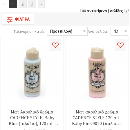
επισκεψιμότητα
‹
1
2
3
›
και να
100 αντικείμενα | σελίδες 1/3
προβάλλουμε
πιο σχετικό
ΦΊΛΤΡΑ
περιεχόμενο
και
διαφημίσεις,
Ταξινόμηση κατά:
Ανά σελίδα:
μεταξύ
άλλων με
τη βοήθεια
των
συνεργατών
μας για
αναλύσεις
και
μάρκετινγκ.
Μπορείτε
να
συμφωνήσετε
να
χρησιμοποιήσετε
όλα τα
cookies
Ματ Ακρυλικό Χρώμα
Ματ ακρυλικό χρώμα
κάνοντας
κλικ στον
CADENCE STYLE, Baby
CADENCE STYLE 120 ml -
ιστότοπο!
Blue (Γαλάζιο), 120 ml –
Baby Pink 9020 (παλ ροζ)
Ή
Ματ Χρώμα Χειροτεχνίας
| Παστέλ ματ χρώμα