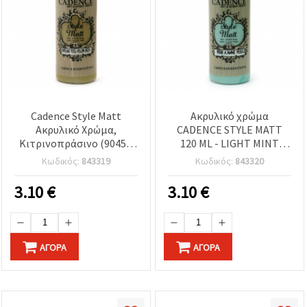
Cadence Style Matt
Ακρυλικό χρώμα
Ακρυλικό Χρώμα,
CADENCE STYLE MATT
Κιτρινοπράσινο (9045),
120 ML - LIGHT MINT
120 ml - Ματ Φινίρισμα
πράσινο 9038
Κωδικός:
843319
Κωδικός:
843320
για Τέχνη, Χειροτεχνίες,
Ντεκουπάζ & DIY
3.10
€
3.10
€
ΑΓΟΡΆ
ΑΓΟΡΆ