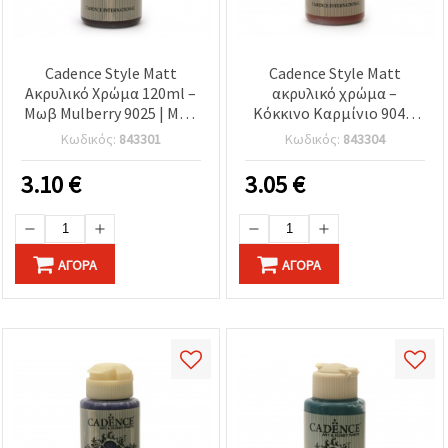
Cadence Style Matt
Cadence Style Matt
Ακρυλικό Χρώμα 120ml –
ακρυλικό χρώμα –
Μωβ Mulberry 9025 | Ματ
Κόκκινο Καρμίνιο 9041,
Χρώμα Χειροτεχνίας για
120 ml | Ματ φινίρισμα,
Κωδικός:
843301
Κωδικός:
843304
Καμβά, Ξύλο, Χαρτί & DIY
πολυεπιφανειακό
Κατασκευές
ακρυλικό για καμβά,
3.10
€
3.05
€
ξύλο, χαρτί, DIY
χειροτεχνίες &
ντεκουπάζ
ΑΓΟΡΆ
ΑΓΟΡΆ