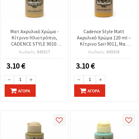
Ματ Ακρυλικό Χρώμα -
Cadence Style Matt
Κίτρινο Ηλιοτρόπιο,
Ακρυλικό Χρώμα 120 ml –
CADENCE STYLE 9010,
Κίτρινο Sari 9011, Ματ
Ματ Φινίρισμα, 120 ml
Φινίρισμα για
Κωδικός:
843317
Κωδικός:
843318
για Χειροτεχνίες, Τέχνη &
Χειροτεχνίες, DIY, Χόμπι
Κατασκευές DIY
& Καλλιτεχνικά Έργα
3.10
€
3.10
€
ΑΓΟΡΆ
ΑΓΟΡΆ