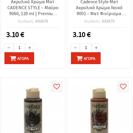
Ακρυλικό Χρώμα Ματ
Cadence Style Ματ
CADENCE STYLE – Μαύρο
Ακρυλικό Χρώμα Λευκό
9060, 120 ml | Premium
9001 – Ματ Φινίρισμα,
Χρώμα Χειροτεχνίας &
120 ml, μπουκάλι με
Κωδικός:
842878
Κωδικός:
842879
Χόμπι για Καμβά, Ξύλο,
καπάκι flip‑top | Χρώμα
Χαρτί & DIY
χειροτεχνίας & hobby για
3.10
€
3.10
€
καμβά, ξύλο, χαρτί, DIY/
ντεκουπάζ
ΑΓΟΡΆ
ΑΓΟΡΆ