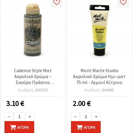
Cadence Style Ματ
Mont Marte Studio
Ακρυλικό Χρώμα –
Ακρυλικό Χρώμα Ημι-ματ
Σκούρο Πράσινο
75 ml - Λεμονί Κίτρινο
Φουντουκί (Hazel Green)
Κωδικός:
843322
Κωδικός:
844401
9053, 120 ml | Μη Τοξικό,
Γρήγορο Στέγνωμα, Ματ
3.10
€
2.00
€
Φινίρισμα | Ακρυλικό
Πολλαπλών Επιφανειών
για Χειροτεχνίες &
Κατασκευές σε Καμβά,
ΑΓΟΡΆ
ΑΓΟΡΆ
Ξύλο, Χαρτί, Ύφασμα