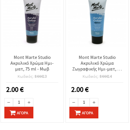
Mont Marte Studio
Mont Marte Studio
Ακρυλικό Χρώμα Ημι-
Ακρυλικό Χρώμα
ματ, 75 ml - Μωβ
Ζωγραφικής Ημι-ματ, 75
ml - Μπλε Σερουλέν
Κωδικός:
844413
Κωδικός:
844414
(Ουρανί)
2.00
€
2.00
€
ΑΓΟΡΆ
ΑΓΟΡΆ