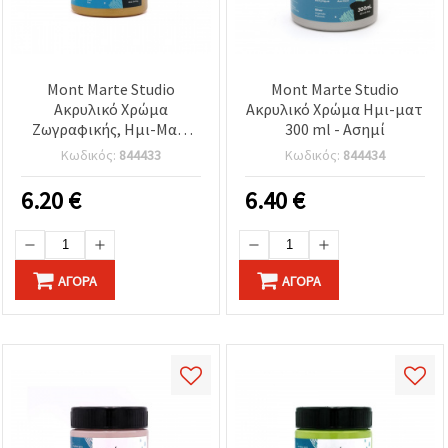
Mont Marte Studio
Mont Marte Studio
Ακρυλικό Χρώμα
Ακρυλικό Χρώμα Ημι-ματ
Ζωγραφικής, Ημι-Ματ,
300 ml - Ασημί
300 ml – Χρυσό
Κωδικός:
844433
Κωδικός:
844434
6.20
€
6.40
€
ΑΓΟΡΆ
ΑΓΟΡΆ