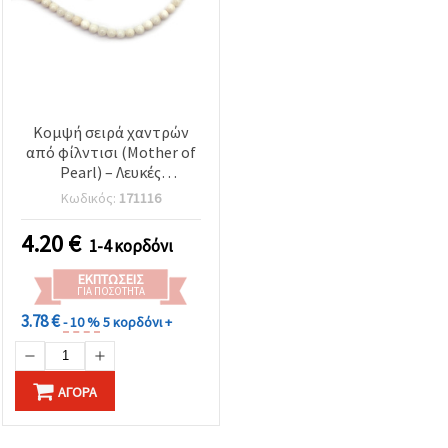
Κομψή σειρά χαντρών
από φίλντισι (Mother of
Pearl) – Λευκές
στρογγυλές 8 mm, τρύπα
Κωδικός:
171116
1 mm, περίπου 47 τεμ.,
για διαχρονικά σχέδια
4.20
€
1-4 κορδόνι
κοσμημάτων
ΕΚΠΤΏΣΕΙΣ
ΓΙΑ ΠΟΣΌΤΗΤΑ
3.78 €
- 10 %
5 κορδόνι +
ΑΓΟΡΆ