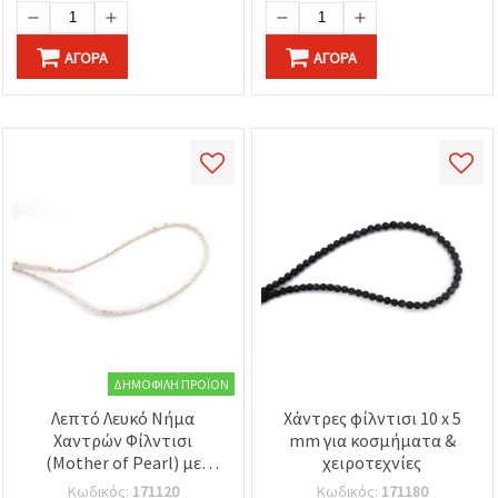
ΑΓΟΡΆ
ΑΓΟΡΆ
ΔΗΜΟΦΙΛΉ ΠΡΟΪΌΝ
Λεπτό Λευκό Νήμα
Χάντρες φίλντισι 10 x 5
Χαντρών Φίλντισι
mm για κοσμήματα &
(Mother of Pearl) με
χειροτεχνίες
Φυσική Λάμψη,
Κωδικός:
171120
Κωδικός:
171180