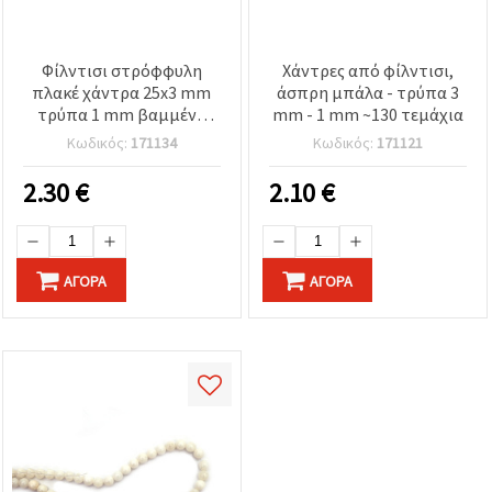
Φίλντισι στρόφφυλη
Χάντρες από φίλντισι,
πλακέ χάντρα 25x3 mm
άσπρη μπάλα - τρύπα 3
τρύπα 1 mm βαμμένο
mm - 1 mm ~130 τεμάχια
ροζ/μωβ ~16 τεμάχια
Κωδικός:
171134
Κωδικός:
171121
περασμένα σε σειρά
2.30
€
2.10
€
ΑΓΟΡΆ
ΑΓΟΡΆ