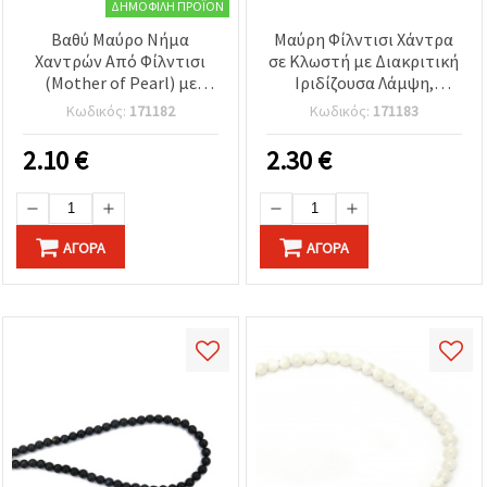
ΔΗΜΟΦΙΛΉ ΠΡΟΪΌΝ
Βαθύ Μαύρο Νήμα
Μαύρη Φίλντισι Χάντρα
Χαντρών Από Φίλντισι
σε Κλωστή με Διακριτική
(Mother of Pearl) με
Ιριδίζουσα Λάμψη,
Ιριδίζουσα Λάμψη,
Στρογγυλή - 4 mm, Τρύπα
Κωδικός:
171182
Κωδικός:
171183
Στρογγυλές 3 mm, Τρύπα
- 1 mm, ±100 Τεμάχια
1 mm, ±135 Τεμάχια
(Beading &
2.10
€
2.30
€
Κοσμηματοτεχνία)
ΑΓΟΡΆ
ΑΓΟΡΆ