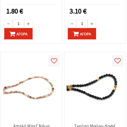
Στρογγυλές 2 mm, Τρύπα
0.5 mm, ±190 Τεμάχια για
1.80
€
3.10
€
Κοσμήματα &
Χειροτεχνίες
ΑΓΟΡΆ
ΑΓΟΡΆ
Απαλό Μπεζ Νήμα
Σκούρο Μαύρο-Καφέ