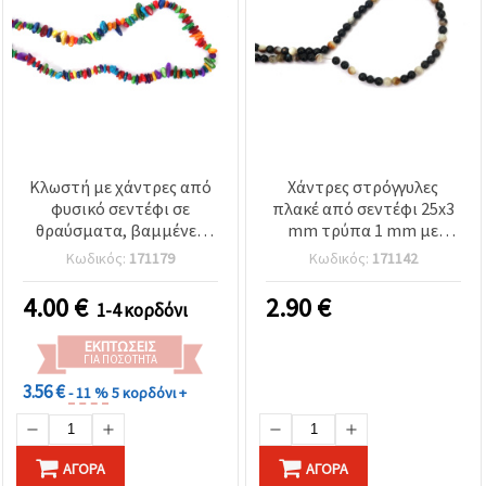
Κλωστή με χάντρες από
Χάντρες στρόγγυλες
φυσικό σεντέφι σε
πλακέ από σεντέφι 25x3
θραύσματα, βαμμένες
mm τρύπα 1 mm με
πολύχρωμες (ανάμικτες),
σχέδιο λευκό / κόκκινο ~
Κωδικός:
171179
Κωδικός:
171142
ακανόνιστες 5–10 mm,
16 τεμάχια περασμένα σε
μήκος ~85 cm
σειρά/κορδόνι
4.00
€
2.90
€
1-4 κορδόνι
ΕΚΠΤΏΣΕΙΣ
ΓΙΑ ΠΟΣΌΤΗΤΑ
3.56 €
- 11 %
5 κορδόνι +
ΑΓΟΡΆ
ΑΓΟΡΆ