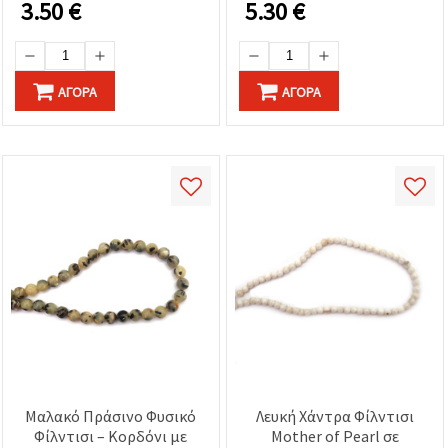
καθορίστε
3.50
€
5.30
€
τις
προτιμήσεις
σας στις
ρυθμίσεις
επιλέγοντας
ΑΓΟΡΆ
ΑΓΟΡΆ
το
δεδομένο
τύπο
cookies και
κάνοντας
κλικ στο
κουμπί
Αποθήκευση.
Στον
ιστότοπο!
Ρυθμίσεις
Μαλακό Πράσινο Φυσικό
Λευκή Χάντρα Φίλντισι
Φίλντισι – Κορδόνι με
Mother of Pearl σε