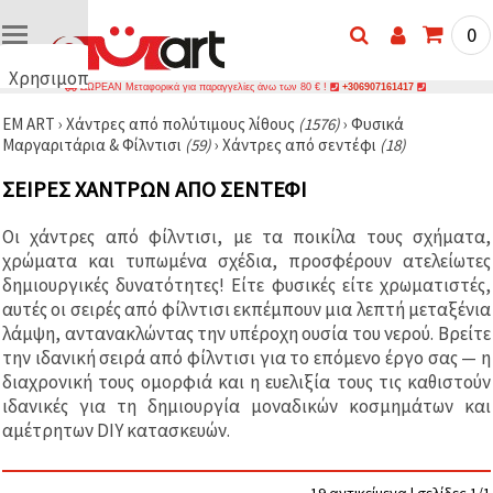
0
Χρησιμοποιούμε
ΔΩΡΕΑΝ Μεταφορικά για παραγγελίες άνω των 80 € !
+306907161417
cookies
EM ART
›
Χάντρες από πολύτιμους λίθους
(1576)
›
Φυσικά
🍪
Μαργαριτάρια & Φίλντισι
(59)
›
Χάντρες από σεντέφι
(18)
Χρησιμοποιούμε
cookies και
ΣΕΙΡΈΣ ΧΑΝΤΡΏΝ ΑΠΌ ΣΕΝΤΈΦΙ
παρόμοιες
τεχνολογίες
για να
Οι χάντρες από φίλντισι, με τα ποικίλα τους σχήματα,
διασφαλίσουμε
τη σωστή
χρώματα και τυπωμένα σχέδια, προσφέρουν ατελείωτες
λειτουργία
δημιουργικές δυνατότητες! Είτε φυσικές είτε χρωματιστές,
του
αυτές οι σειρές από φίλντισι εκπέμπουν μια λεπτή μεταξένια
ιστότοπου,
να
λάμψη, αντανακλώντας την υπέροχη ουσία του νερού. Βρείτε
βελτιώσουμε
την ιδανική σειρά από φίλντισι για το επόμενο έργο σας — η
την
διαχρονική τους ομορφιά και η ευελιξία τους τις καθιστούν
εμπειρία
σας και, με
ιδανικές για τη δημιουργία μοναδικών κοσμημάτων και
τη
αμέτρητων DIY κατασκευών.
συγκατάθεσή
σας, να
αναλύουμε
την
19 αντικείμενα | σελίδες 1/1