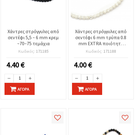
Χάντρες στρόγγυλες από
Χάντρες στρόγγυλες από
σεντέφι 5,5 ~ 6 mm κρεμ
σεντέφι 6 mm τρύπα 0.8
~70~75 τεμάχια
mm EXTRA ποιότητα
λευκό ~65~68 τεμάχια
Κωδικός:
171185
Κωδικός:
171188
περασμένα σε σειρά/
κορδόνι
4.40
€
4.00
€
ΑΓΟΡΆ
ΑΓΟΡΆ