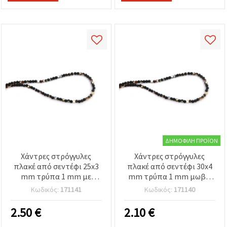
ΔΗΜΟΦΙΛΉ ΠΡΟΪΌΝ
Χάντρες στρόγγυλες
Χάντρες στρόγγυλες
πλακέ από σεντέφι 25x3
πλακέ από σεντέφι 30x4
mm τρύπα 1 mm με
mm τρύπα 1 mm μωβ ~
σχέδιο λουλουδιών ~ 16
13 τεμάχια περασμένα σε
Κωδικός:
171141
Κωδικός:
171140
τεμάχια περασμένα σε
σειρά/κορδόνι
σειρά/κορδόνι
2.50
€
2.10
€