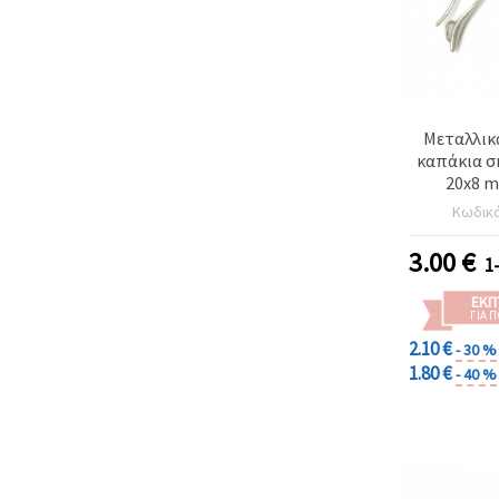
Μεταλλικ
καπάκια σ
20x8 m
απόχρωση 
Κωδικ
10
3.00
€
1
ΕΚΠ
ΓΙΑ 
2.10 €
- 30 %
1.80 €
- 40 %