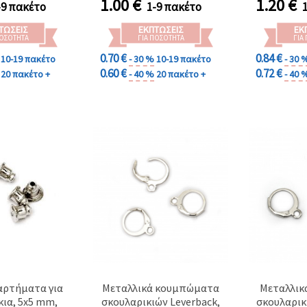
1.00
€
1.20
€
-9 πακέτο
1-9 πακέτο
ΤΏΣΕΙΣ
ΕΚΠΤΏΣΕΙΣ
ΕΚ
ΠΟΣΌΤΗΤΑ
ΓΙΑ ΠΟΣΌΤΗΤΑ
ΓΙΑ
0.70 €
0.84 €
10-19 πακέτο
- 30 %
10-19 πακέτο
- 30 
0.60 €
0.72 €
20 πακέτο +
- 40 %
20 πακέτο +
- 40 
αρτήματα για
Μεταλλικά κουμπώματα
Μεταλλικ
ια, 5x5 mm,
σκουλαρικιών Leverback,
σκουλαρικ