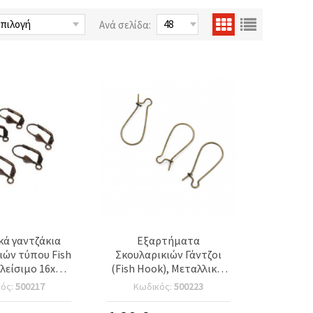
Ανά σελίδα:
κά γαντζάκια
Εξαρτήματα
ιών τύπου Fish
Σκουλαρικιών Γάντζοι
λείσιμο 16x10
(Fish Hook), Μεταλλικοί
ώμα αντικέ
18x10 mm, Αντικέ
κός:
500217
Κωδικός:
500223
– 10 τεμάχια
Μπρονζέ - 50 τεμ.