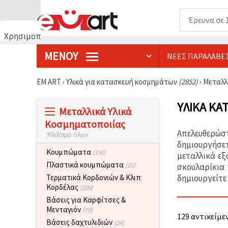
Χρησιμοποιούμε
cookies
ΜΕΝΟΎ
ΝΈΕΣ ΠΑΡΑΛΑΒΈ
🍪
Χρησιμοποιούμε
cookies και
EM ART
›
Υλικά για κατασκευή κοσμημάτων
(2852)
›
Μεταλλ
παρόμοιες
τεχνολογίες
για να
ΥΛΙΚΆ ΚΑ
Μεταλλικά Υλικά
διασφαλίσουμε
τη σωστή
Κοσμηματοποιίας
λειτουργία
Απελευθερώσ
Κλείσιμο όλων
του
ιστότοπου,
δημιουργήσετ
να
Κουμπώματα
(150)
μεταλλικά εξ
βελτιώσουμε
Πλαστικά κουμπώματα
(21)
σκουλαρίκια 
την
εμπειρία
δημιουργείτε
Τερματικά Κορδονιών & Κλιπ
σας και, με
Κορδέλας
(209)
τη
Βάσεις για Καρφίτσες &
συγκατάθεσή
σας, να
Μενταγιόν
(79)
129 αντικείμεν
αναλύουμε
Βάσεις δαχτυλιδιών
(24)
την