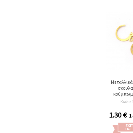
Μεταλλικά
σκουλα
κούμπωμα
mm, τρύπα
Κωδικ
χρώμα - 
1.30
€
1
ΕΚΠ
ΓΙΑ 