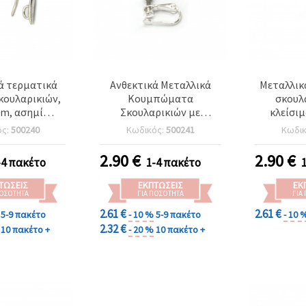
ά τερματικά
Ανθεκτικά Μεταλλικά
Μεταλλικ
κουλαρικιών,
Κουμπώματα
σκουλ
m, ασημί
Σκουλαρικιών με
κλείσιμ
- συσκευασία
Κλείσιμο, 15x10 mm –
τρύπα 1 m
ός:
500240
Κωδικός:
500241
Κωδι
 τεμ.
Κομψό Ασημί Χρώμα,
Συσκευασία 10 τεμ.
2.90
€
2.90
€
-4 πακέτο
1-4 πακέτο
ΤΏΣΕΙΣ
ΕΚΠΤΏΣΕΙΣ
ΕΚ
ΠΟΣΌΤΗΤΑ
ΓΙΑ ΠΟΣΌΤΗΤΑ
ΓΙΑ
2.61 €
2.61 €
5-9 πακέτο
- 10 %
5-9 πακέτο
- 10 
2.32 €
10 πακέτο +
- 20 %
10 πακέτο +