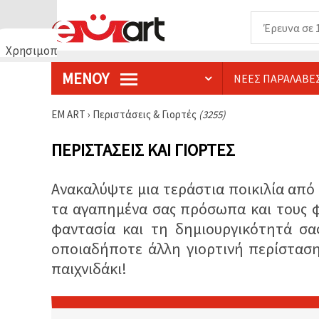
Χρησιμοποιούμε
cookies
ΜΕΝΟΎ
ΝΈΕΣ ΠΑΡΑΛΑΒΈ
🍪
Χρησιμοποιούμε
cookies και
EM ART
›
Περιστάσεις & Γιορτές
(3255)
παρόμοιες
τεχνολογίες
για να
ΠΕΡΙΣΤΆΣΕΙΣ ΚΑΙ ΓΙΟΡΤΈΣ
διασφαλίσουμε
τη σωστή
λειτουργία
Ανακαλύψτε μια τεράστια ποικιλία από
του
ιστότοπου,
τα αγαπημένα σας πρόσωπα και τους φί
να
βελτιώσουμε
φαντασία και τη δημιουργικότητά σας
την
οποιαδήποτε άλλη γιορτινή περίσταση
εμπειρία
σας και, με
παιχνιδάκι!
τη
συγκατάθεσή
σας, να
αναλύουμε
την