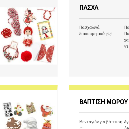
ΠΆΣΧΑ
Πασχαλινά
Πα
διακοσμητικά
Πα
(92)
χα
ντ
ΒΆΠΤΙΣΗ ΜΩΡΟΎ
Μενταγιόν για βάπτιση
Αγ
Δι
(0)