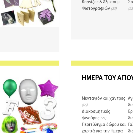
Κορνίζες & Άλμπουμ
Σο
Φωτογραφιών
(23)
(22
ΗΜΈΡΑ ΤΟΥ ΑΓΊΟ
Μενταγιόν και χάντρες
Αγ
δι
(65)
Διακοσμητικές
Ερ
φιγούρες
δι
(21)
Περιτύλιγμα δώρου και
Γα
χαρτιά για την Ημέρα
δι