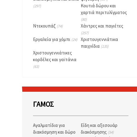
καθορίστε
τις
Κουτιά δώρου και
(297)
προτιμήσεις
χαρτιά περιτυλίγματος
σας στις
(80)
ρυθμίσεις
επιλέγοντας
Ντεκουπάζ
Χάντρες και παγιέτες
(74)
το
(257)
δεδομένο
Εργαλεία για χόμπι
Χριστουγεννιάτικα
τύπο
(24)
cookies και
παιχνίδια
(135)
κάνοντας
Χριστουγεννιάτικες
κλικ στο
κουμπί
κορδέλες και γαϊτάνια
Αποθήκευση.
(63)
Στον
ιστότοπο!
Ρυθμίσεις
ΓΆΜΟΣ
Αγαλματίδια για
Είδη και αξεσουάρ
διακόσμηση και δώρο
διακόσμησης
(54)