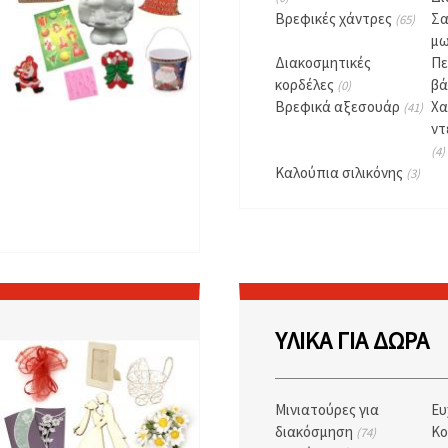
Βρεφικές χάντρες
Σα
(65)
μ
Διακοσμητικές
Πε
κορδέλες
β
(0)
Βρεφικά αξεσουάρ
Χα
(41)
ντ
(4)
Καλούπια σιλικόνης
(3)
ΥΛΙΚΆ ΓΙΑ ΔΏΡΑ
Μινιατούρες για
Ευ
διακόσμηση
Κο
(74)