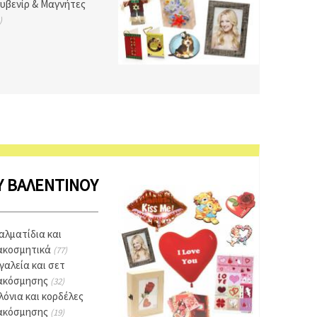
υβενίρ & Μαγνήτες
)
Υ ΒΑΛΕΝΤΊΝΟΥ
αλματίδια και
ακοσμητικά
(77)
γαλεία και σετ
ακόσμησης
(32)
λόνια και κορδέλες
ακόσμησης
(19)