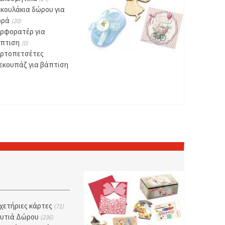
κουλάκια δώρου για
ωρά
(20)
ρφορατέρ για
άπτιση
(0)
ρτοπετσέτες
εκουπάζ για βάπτιση
χετήριες κάρτες
(71)
υτιά Δώρου
(236)