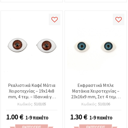
Ρεαλιστικά Καφέ Μάτια
Εκφραστικά Μπλε
Χειροτεχνίας – 19x14x8
Ματάκια Χειροτεχνίας –
mm, 4 τεμ. – Ιδανικά για
23x16x9 mm, Σετ 4 τεμ. –
κούκλες, παιχνίδια,
Ιδανικά για Κατασκευή
Κωδικός:
510105
Κωδικός:
510106
διακόσμηση & DIY
Παιχνιδιών, Διακόσμηση
κατασκευές
& Δημιουργικές DIY
1.00
€
1.30
€
1-9 πακέτο
1-9 πακέτο
Κατασκευές
ΕΚΠΤΏΣΕΙΣ
ΕΚΠΤΏΣΕΙΣ