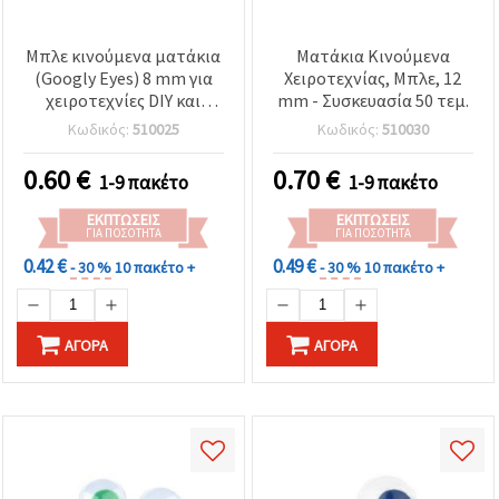
Μπλε κινούμενα ματάκια
Ματάκια Κινούμενα
(Googly Eyes) 8 mm για
Χειροτεχνίας, Μπλε, 12
χειροτεχνίες DIY και
mm - Συσκευασία 50 τεμ.
διακόσμηση, 50 τεμ.
Κωδικός:
510025
Κωδικός:
510030
0.60
€
0.70
€
1-9 πακέτο
1-9 πακέτο
ΕΚΠΤΏΣΕΙΣ
ΕΚΠΤΏΣΕΙΣ
ΓΙΑ ΠΟΣΌΤΗΤΑ
ΓΙΑ ΠΟΣΌΤΗΤΑ
0.42 €
0.49 €
- 30 %
10 πακέτο +
- 30 %
10 πακέτο +
ΑΓΟΡΆ
ΑΓΟΡΆ