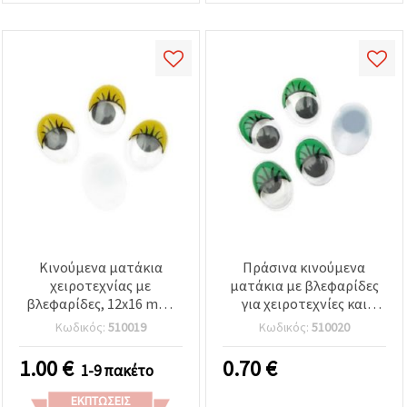
Κινούμενα ματάκια
Πράσινα κινούμενα
χειροτεχνίας με
ματάκια με βλεφαρίδες
βλεφαρίδες, 12x16 mm,
για χειροτεχνίες και
κίτρινα, για διακόσμηση,
διακόσμηση, 12x16 mm -
Κωδικός:
510019
Κωδικός:
510020
DIY κατασκευές και
20 τεμ.
χειροποίητα αξεσουάρ –
1.00
€
0.70
€
1-9 πακέτο
20 τεμ.
ΕΚΠΤΏΣΕΙΣ