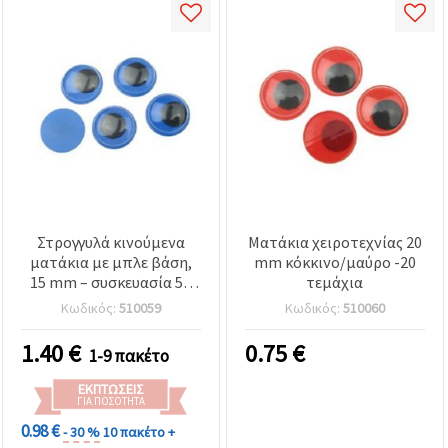
Στρογγυλά κινούμενα
Ματάκια χειροτεχνίας 20
ματάκια με μπλε βάση,
mm κόκκινο/μαύρο -20
15 mm – συσκευασία 50
τεμάχια
τεμ. για DIY χειροτεχνίες
Κωδικός:
510059
Κωδικός:
510060
1.40
€
0.75
€
1-9 πακέτο
ΕΚΠΤΏΣΕΙΣ
ΓΙΑ ΠΟΣΌΤΗΤΑ
0.98 €
- 30 %
10 πακέτο +