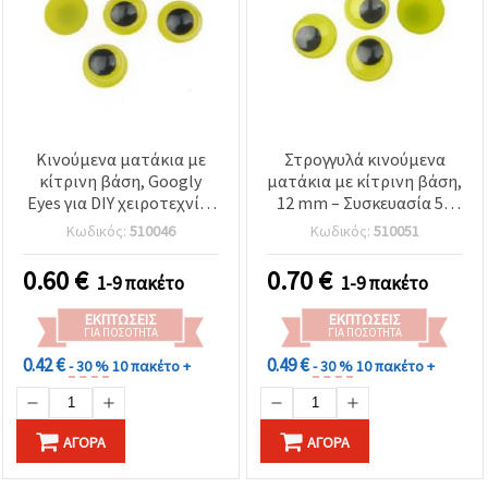
Κινούμενα ματάκια με
Στρογγυλά κινούμενα
κίτρινη βάση, Googly
ματάκια με κίτρινη βάση,
Eyes για DIY χειροτεχνίες
12 mm – Συσκευασία 50
και διακόσμηση, 8 mm –
τεμ.
Κωδικός:
510046
Κωδικός:
510051
50 τεμ.
0.60
€
0.70
€
1-9 πακέτο
1-9 πακέτο
ΕΚΠΤΏΣΕΙΣ
ΕΚΠΤΏΣΕΙΣ
ΓΙΑ ΠΟΣΌΤΗΤΑ
ΓΙΑ ΠΟΣΌΤΗΤΑ
0.42 €
0.49 €
- 30 %
10 πακέτο +
- 30 %
10 πακέτο +
ΑΓΟΡΆ
ΑΓΟΡΆ