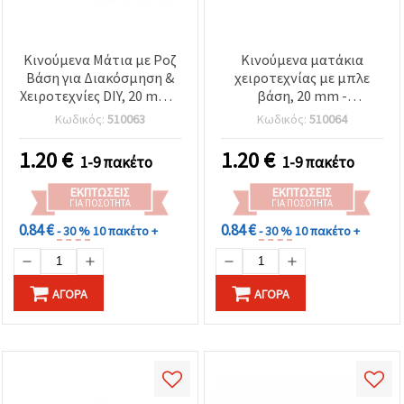
Κινούμενα Μάτια με Ροζ
Κινούμενα ματάκια
Βάση για Διακόσμηση &
χειροτεχνίας με μπλε
Χειροτεχνίες DIY, 20 mm –
βάση, 20 mm -
Συσκευασία 20 τεμ.
Συσκευασία 20 τεμ.
Κωδικός:
510063
Κωδικός:
510064
1.20
€
1.20
€
1-9 πακέτο
1-9 πακέτο
ΕΚΠΤΏΣΕΙΣ
ΕΚΠΤΏΣΕΙΣ
ΓΙΑ ΠΟΣΌΤΗΤΑ
ΓΙΑ ΠΟΣΌΤΗΤΑ
0.84 €
0.84 €
- 30 %
10 πακέτο +
- 30 %
10 πακέτο +
ΑΓΟΡΆ
ΑΓΟΡΆ