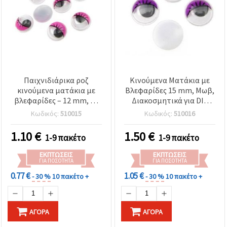
Παιχνιδιάρικα ροζ
Κινούμενα Ματάκια με
κινούμενα ματάκια με
Βλεφαρίδες 15 mm, Μωβ,
βλεφαρίδες – 12 mm, 50
Διακοσμητικά για DIY
τεμ. – Ιδανικά για
Χειροτεχνίες, 50 τεμ.
Κωδικός:
510015
Κωδικός:
510016
χειροτεχνίες, DIY
διακόσμηση &
1.10
€
1.50
€
1-9 πακέτο
1-9 πακέτο
χειροποίητες κατασκευές
ΕΚΠΤΏΣΕΙΣ
ΕΚΠΤΏΣΕΙΣ
ΓΙΑ ΠΟΣΌΤΗΤΑ
ΓΙΑ ΠΟΣΌΤΗΤΑ
0.77 €
1.05 €
- 30 %
10 πακέτο +
- 30 %
10 πακέτο +
ΑΓΟΡΆ
ΑΓΟΡΆ