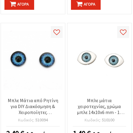
ΑΓΟΡΆ
ΑΓΟΡΆ
Μπλε Μάτια από Ρητίνη
Μπλε μάτια
για DIY Διακόσμηση &
χειροτεχνίας, χρώμα
Χειροποίητες
μπλε 14x10x6 mm - 10
Κατασκευές, 12x6 mm -
τεμάχια
Κωδικός:
510094
Κωδικός:
510100
10 τεμ.