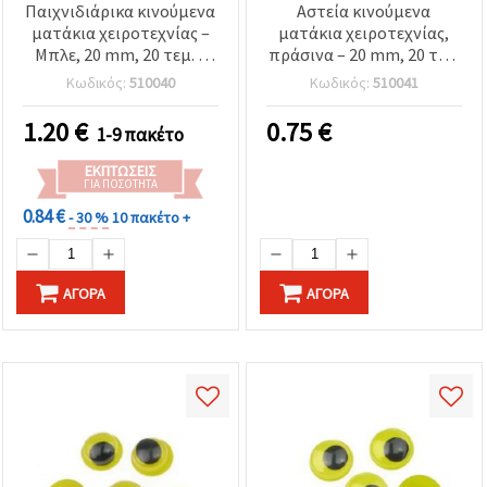
Παιχνιδιάρικα κινούμενα
Αστεία κινούμενα
ματάκια χειροτεχνίας –
ματάκια χειροτεχνίας,
Μπλε, 20 mm, 20 τεμ. –
πράσινα – 20 mm, 20 τεμ.
Ιδανικά για παιδικές
– Ιδανικά για παιδικές
Κωδικός:
510040
Κωδικός:
510041
χειροτεχνίες, DIY
κατασκευές, DIY
διακοσμήσεις &
διακόσμηση &
1.20
€
0.75
€
1-9 πακέτο
δημιουργικές
δημιουργικές
χειροποίητες κατασκευές
χειροποίητες κατασκευές
ΕΚΠΤΏΣΕΙΣ
ΓΙΑ ΠΟΣΌΤΗΤΑ
0.84 €
- 30 %
10 πακέτο +
ΑΓΟΡΆ
ΑΓΟΡΆ