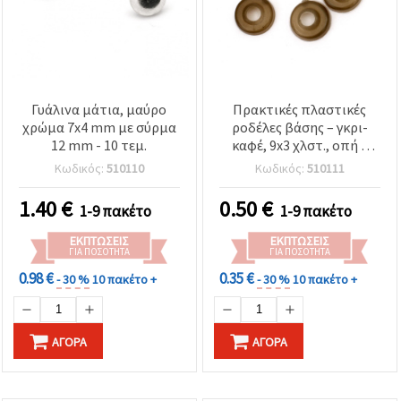
Γυάλινα μάτια, μαύρο
Πρακτικές πλαστικές
χρώμα 7x4 mm με σύρμα
ροδέλες βάσης – γκρι-
12 mm - 10 τεμ.
καφέ, 9x3 χλστ., οπή 3
χλστ., 50 τεμ. – Ιδανικές
Κωδικός:
510110
Κωδικός:
510111
για DIY χειροτεχνίες,
χειροποίητα αξεσουάρ &
1.40
€
0.50
€
1-9 πακέτο
1-9 πακέτο
δημιουργικές κατασκευές
ΕΚΠΤΏΣΕΙΣ
ΕΚΠΤΏΣΕΙΣ
ΓΙΑ ΠΟΣΌΤΗΤΑ
ΓΙΑ ΠΟΣΌΤΗΤΑ
0.98 €
0.35 €
- 30 %
10 πακέτο +
- 30 %
10 πακέτο +
ΑΓΟΡΆ
ΑΓΟΡΆ