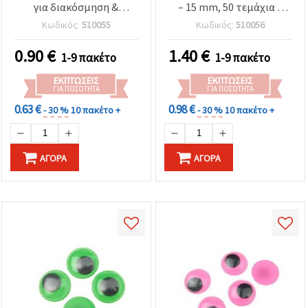
για διακόσμηση &
– 15 mm, 50 τεμάχια –
κατασκευές DIY, 15 mm,
Ιδανικά για παιδικές
Κωδικός:
510055
Κωδικός:
510056
50 τεμ.
χειροτεχνίες,
διακόσμηση & DIY
0.90
€
1.40
€
1-9 πακέτο
1-9 πακέτο
κατασκευές
ΕΚΠΤΏΣΕΙΣ
ΕΚΠΤΏΣΕΙΣ
ΓΙΑ ΠΟΣΌΤΗΤΑ
ΓΙΑ ΠΟΣΌΤΗΤΑ
0.63 €
0.98 €
- 30 %
10 πακέτο +
- 30 %
10 πακέτο +
ΑΓΟΡΆ
ΑΓΟΡΆ