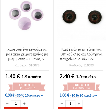
Χαριτωμένα κινούμενα
Καφέ μάτια ρητίνης για
ματάκια χειροτεχνίας με
DIY κούκλες και λούτρινα
μωβ βάση – 15 mm, 50
παιχνίδια, οβάλ 12x6 mm
τεμ. – Ιδανικά για
- 10 τεμ.
Κωδικός:
510079
Κωδικός:
510093
παιδικές χειροτεχνίες,
διακόσμηση &
1.40
€
2.40
€
1-9 πακέτο
1-9 πακέτο
δημιουργικά DIY
ΕΚΠΤΏΣΕΙΣ
ΕΚΠΤΏΣΕΙΣ
ΓΙΑ ΠΟΣΌΤΗΤΑ
ΓΙΑ ΠΟΣΌΤΗΤΑ
0.98 €
1.68 €
- 30 %
10 πακέτο +
- 30 %
10 πακέτο +