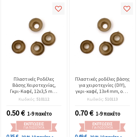
Πλαστικές Ροδέλες
Πλαστικές ροδέλες βάσης
Βάσης Χειροτεχνίας,
για χειροτεχνίες (DIY),
Γκρι-Καφέ, 12x3,5 mm,
γκρι-καφέ, 13x4 mm, οπή
Τρύπα 4 mm – Σετ 50 τεμ.
5 mm - 50 τεμ.
Κωδικός:
510112
Κωδικός:
510113
0.50
€
0.70
€
1-9 πακέτο
1-9 πακέτο
ΕΚΠΤΏΣΕΙΣ
ΕΚΠΤΏΣΕΙΣ
ΓΙΑ ΠΟΣΌΤΗΤΑ
ΓΙΑ ΠΟΣΌΤΗΤΑ
0.35 €
0.49 €
- 30 %
10 πακέτο +
- 30 %
10 πακέτο +