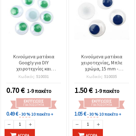
Κινούμενα ματάκια
Κινούμενα ματάκια
Googly για DIY
χειροτεχνίας, Μπλε
χειροτεχνίες και
χρώμα, 15 mm -
διακόσμηση, πράσινο, 12
Συσκευασία 50 τεμ.
Κωδικός:
510031
Κωδικός:
510035
mm – Συσκευασία 50 τεμ.
0.70
€
1.50
€
1-9 πακέτο
1-9 πακέτο
ΕΚΠΤΏΣΕΙΣ
ΕΚΠΤΏΣΕΙΣ
ΓΙΑ ΠΟΣΌΤΗΤΑ
ΓΙΑ ΠΟΣΌΤΗΤΑ
0.49 €
1.05 €
- 30 %
10 πακέτο +
- 30 %
10 πακέτο +
ΑΓΟΡΆ
ΑΓΟΡΆ