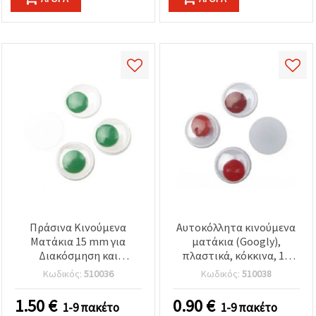
Πράσινα Κινούμενα
Αυτοκόλλητα κινούμενα
Ματάκια 15 mm για
ματάκια (Googly),
Διακόσμηση και
πλαστικά, κόκκινα, 15
Χειροτεχνίες DIY, 50 τεμ.
mm, 50 τεμ. – για
Κωδικός:
510036
Κωδικός:
510038
διακόσμηση, κούκλες,
παιχνίδια, κάρτες, DIY
1.50
€
0.90
€
1-9 πακέτο
1-9 πακέτο
χειροτεχνίες