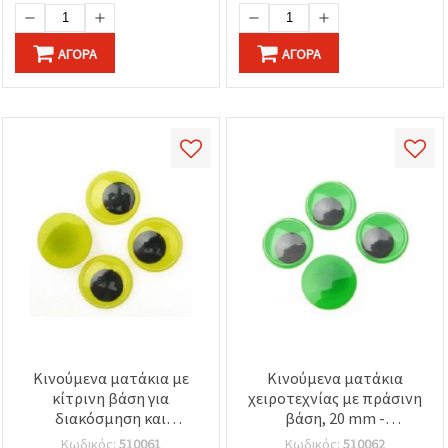
ΑΓΟΡΆ
ΑΓΟΡΆ
Κινούμενα ματάκια με
Κινούμενα ματάκια
κίτρινη βάση για
χειροτεχνίας με πράσινη
διακόσμηση και
βάση, 20 mm -
χειροτεχνίες DIY, 20 mm -
Συσκευασία 20 τεμ.
Κωδικός:
510061
Κωδικός:
510062