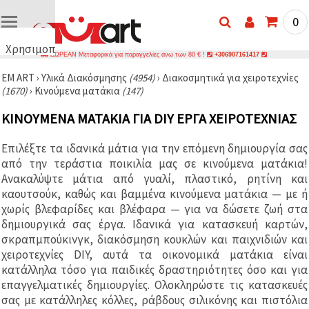
0
Χρησιμοποιούμε
ΔΩΡΕΑΝ Μεταφορικά για παραγγελίες άνω των 80 € !
+306907161417
cookies
EM ART
›
Υλικά Διακόσμησης
(4954)
›
Διακοσμητικά για χειροτεχνίες
🍪
(1670)
›
Κινούμενα ματάκια
(147)
Χρησιμοποιούμε
cookies και
ΚΙΝΟΎΜΕΝΑ ΜΑΤΆΚΙΑ ΓΙΑ DIY ΈΡΓΑ ΧΕΙΡΟΤΕΧΝΊΑΣ
παρόμοιες
τεχνολογίες
για να
Επιλέξτε τα ιδανικά μάτια για την επόμενη δημιουργία σας
διασφαλίσουμε
τη σωστή
από την τεράστια ποικιλία μας σε κινούμενα ματάκια!
λειτουργία
Ανακαλύψτε μάτια από γυαλί, πλαστικό, ρητίνη και
του
καουτσούκ, καθώς και βαμμένα κινούμενα ματάκια — με ή
ιστότοπου,
να
χωρίς βλεφαρίδες και βλέφαρα — για να δώσετε ζωή στα
βελτιώσουμε
δημιουργικά σας έργα. Ιδανικά για κατασκευή καρτών,
την
σκραπμπούκινγκ, διακόσμηση κουκλών και παιχνιδιών και
εμπειρία
σας και, με
χειροτεχνίες DIY, αυτά τα οικονομικά ματάκια είναι
τη
κατάλληλα τόσο για παιδικές δραστηριότητες όσο και για
συγκατάθεσή
σας, να
επαγγελματικές δημιουργίες. Ολοκληρώστε τις κατασκευές
αναλύουμε
σας με κατάλληλες κόλλες, ράβδους σιλικόνης και πιστόλια
την