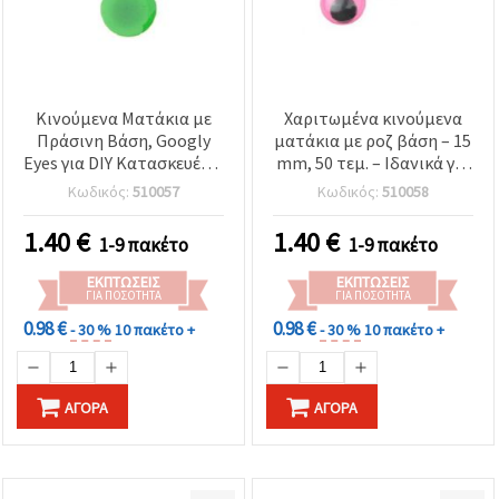
Κινούμενα Ματάκια με
Χαριτωμένα κινούμενα
Πράσινη Βάση, Googly
ματάκια με ροζ βάση – 15
Eyes για DIY Κατασκευές &
mm, 50 τεμ. – Ιδανικά για
Διακόσμηση, 15 mm - 50
παιδικές χειροτεχνίες,
Κωδικός:
510057
Κωδικός:
510058
τεμ.
διακόσμηση &
δημιουργικό DIY
1.40
€
1.40
€
1-9 πακέτο
1-9 πακέτο
ΕΚΠΤΏΣΕΙΣ
ΕΚΠΤΏΣΕΙΣ
ΓΙΑ ΠΟΣΌΤΗΤΑ
ΓΙΑ ΠΟΣΌΤΗΤΑ
0.98 €
0.98 €
- 30 %
10 πακέτο +
- 30 %
10 πακέτο +
ΑΓΟΡΆ
ΑΓΟΡΆ