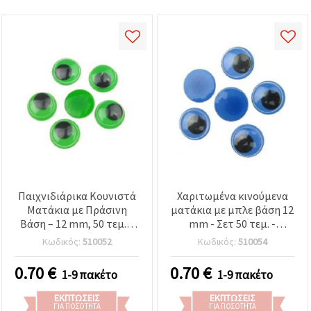
Παιχνιδιάρικα Κουνιστά
Χαριτωμένα κινούμενα
Ματάκια με Πράσινη
ματάκια με μπλε βάση 12
Βάση – 12 mm, 50 τεμ. –
mm - Σετ 50 τεμ. -
Ιδανικά για παιδικές
Ιδανικά για παιδικές
Κωδικός:
510052
Κωδικός:
510054
κατασκευές, διακόσμηση
χειροτεχνίες, DIY
& DIY
διακόσμηση και
0.70
€
0.70
€
1-9 πακέτο
1-9 πακέτο
δημιουργικές
χειροποίητες κατασκευές
ΕΚΠΤΏΣΕΙΣ
ΕΚΠΤΏΣΕΙΣ
ΓΙΑ ΠΟΣΌΤΗΤΑ
ΓΙΑ ΠΟΣΌΤΗΤΑ