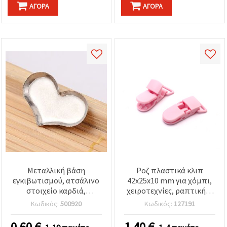
ΑΓΟΡΆ
ΑΓΟΡΆ
Μεταλλική βάση
Ροζ πλαστικά κλιπ
εγκιβωτισμού, ατσάλινο
42x25x10 mm για χόμπι,
στοιχείο καρδιά,
χειροτεχνίες, ραπτική &
15x11x1.5 mm,
σκραπμπούκινγκ – Σετ 2
Κωδικός:
500920
Κωδικός:
127191
συσκευασία 5 τεμ.
τεμ.
0.60
€
1.40
€