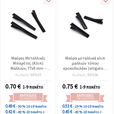
Μαύρες Μεταλλικές
Μαύρα μεταλλικά κλιπ
Μπαρέτες (Κλιπ)
μαλλιών τύπου
Μαλλιών, 77x9 mm –
κροκοδειλάκι (alligator),
Συσκευασία 5 τεμ.
41x7 mm - 10 τεμ.
Κωδικός:
507137
Κωδικός:
507138
0.70
€
0.75
€
1-9 πακέτο
1-9 πακέτο
ΕΚΠΤΏΣΕΙΣ
ΕΚΠΤΏΣΕΙΣ
ΓΙΑ ΠΟΣΌΤΗΤΑ
ΓΙΑ ΠΟΣΌΤΗΤΑ
0.49 €
0.53 €
- 30 %
10-19 πακέτο
- 29 %
10-19 πακέτο
0.42 €
0.45 €
- 40 %
20 πακέτο +
- 40 %
20 πακέτο +