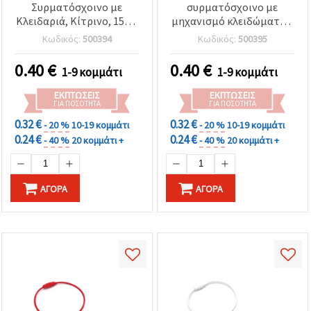
Συρματόσχοινο με
συρματόσχοινο με
Κλειδαριά, Κίτρινο, 150 ×
μηχανισμό κλειδώματος,
1,5 mm – Ασφαλής και
150 x 1.5 mm για
Κωδικός:
500394
Κωδικός:
500395
Μακράς Διάρκειας Λύση
χειροτεχνίες &
κοσμήματα
0.40
€
0.40
€
1-9 κομμάτι
1-9 κομμάτι
ΕΚΠΤΏΣΕΙΣ
ΕΚΠΤΏΣΕΙΣ
ΓΙΑ ΠΟΣΌΤΗΤΑ
ΓΙΑ ΠΟΣΌΤΗΤΑ
0.32 €
0.32 €
- 20 %
10-19 κομμάτι
- 20 %
10-19 κομμάτι
0.24 €
0.24 €
- 40 %
20 κομμάτι +
- 40 %
20 κομμάτι +
ΑΓΟΡΆ
ΑΓΟΡΆ