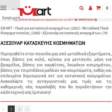
0
Χρησιμοποιούμε
ΔΩΡΕΑΝ Μεταφορικά για παραγγελίες άνω των 80 € !
+306907161417
cookies
EM ART
›
Υλικά για κατασκευή κοσμημάτων
(2851)
›
Μεταλλικά Υλικά
🍪
Κοσμηματοποιίας
(1068)
›
Αξεσουάρ κατασκευής κοσμημάτων
(74)
Χρησιμοποιούμε
cookies και
ΑΞΕΣΟΥΆΡ ΚΑΤΑΣΚΕΥΉΣ ΚΟΣΜΗΜΆΤΩΝ
παρόμοιες
τεχνολογίες
για να
Περιηγηθείτε στην ποικιλία μας από μεταλλικά εξαρτήματα,
διασφαλίσουμε
τη σωστή
όπως βάσεις για κολιέ, κρίκους για μενταγιόν, μέρη για
λειτουργία
βραχιόλια, βάσεις για καρφίτσες, λουράκια κοσμημάτων,
του
βάσεις για τσιμπιδάκια μαλλιών και κουμπώματα, καθώς και
ιστότοπου,
να
επιλεγμένα δημιουργικά σετ για κατασκευή κοσμημάτων.
βελτιώσουμε
Ανακαλύψτε τις ανταγωνιστικές μας τιμές και τις
την
καθημερινές νέες παραλαβές που θα πυροδοτήσουν την
εμπειρία
σας και, με
καλλιτεχνική σας έμπνευση!
τη
συγκατάθεσή
σας, να
αναλύουμε
‹
1
2
›
την