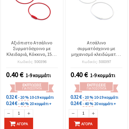
Αξιόπιστο Ατσάλινο
Ατσάλινο
Συρματόσχοινο με
συρματόσχοινο με
Κλειδαριά, Κόκκινο, 150 ×
μηχανισμό κλειδώματος,
1,5 mm – Ισχυρή στήριξη
λευκό, 150 x 1,5 mm για
Κωδικός:
500396
Κωδικός:
500397
για καθημερινή χρήση,
χειροτεχνίες & DIY
ιδανικό για DIY &
0.40
€
0.40
€
1-9 κομμάτι
1-9 κομμάτι
χειροτεχνίες
ΕΚΠΤΏΣΕΙΣ
ΕΚΠΤΏΣΕΙΣ
ΓΙΑ ΠΟΣΌΤΗΤΑ
ΓΙΑ ΠΟΣΌΤΗΤΑ
0.32 €
0.32 €
- 20 %
10-19 κομμάτι
- 20 %
10-19 κομμάτι
0.24 €
0.24 €
- 40 %
20 κομμάτι +
- 40 %
20 κομμάτι +
ΑΓΟΡΆ
ΑΓΟΡΆ