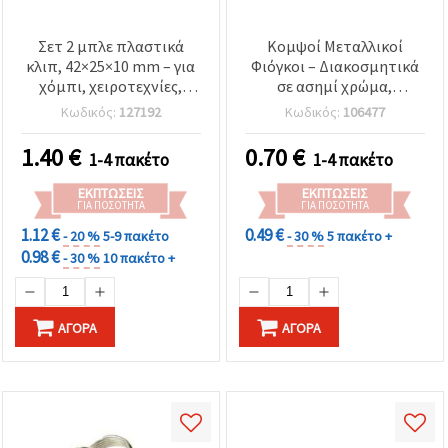
Σετ 2 μπλε πλαστικά
Κομψοί Μεταλλικοί
κλιπ, 42×25×10 mm – για
Φιόγκοι – Διακοσμητικά
χόμπι, χειροτεχνίες,
σε ασημί χρώμα,
scrapbooking, ραπτική
42x47x12 mm –
Κωδικός:
127192
Κωδικός:
106477
και διακόσμηση
Συσκευασία 2 τεμ. για DIY
κοσμήματα &
1.40
€
0.70
€
1-4 πακέτο
1-4 πακέτο
χειροτεχνίες
ΕΚΠΤΏΣΕΙΣ
ΕΚΠΤΏΣΕΙΣ
ΓΙΑ ΠΟΣΌΤΗΤΑ
ΓΙΑ ΠΟΣΌΤΗΤΑ
1.12 €
0.49 €
- 20 %
5-9 πακέτο
- 30 %
5 πακέτο +
0.98 €
- 30 %
10 πακέτο +
ΑΓΟΡΆ
ΑΓΟΡΆ