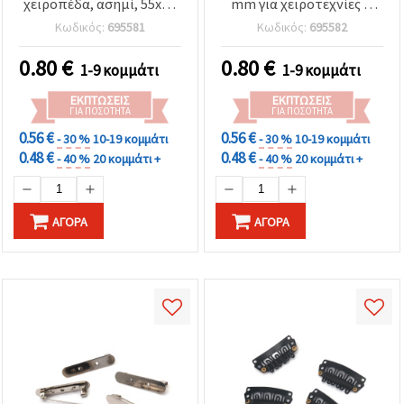
χειροπέδα, ασημί, 55x60
mm για χειροτεχνίες &
mm
κατασκευή κοσμημάτων
Κωδικός:
695581
Κωδικός:
695582
0.80
€
0.80
€
1-9 κομμάτι
1-9 κομμάτι
ΕΚΠΤΏΣΕΙΣ
ΕΚΠΤΏΣΕΙΣ
ΓΙΑ ΠΟΣΌΤΗΤΑ
ΓΙΑ ΠΟΣΌΤΗΤΑ
0.56 €
0.56 €
- 30 %
10-19 κομμάτι
- 30 %
10-19 κομμάτι
0.48 €
0.48 €
- 40 %
20 κομμάτι +
- 40 %
20 κομμάτι +
ΑΓΟΡΆ
ΑΓΟΡΆ