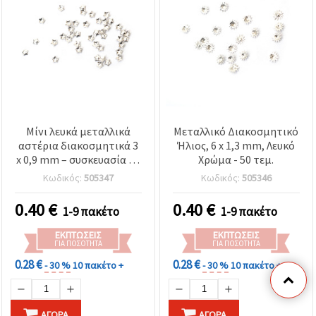
Μίνι λευκά μεταλλικά
Μεταλλικό Διακοσμητικό
αστέρια διακοσμητικά 3
Ήλιος, 6 x 1,3 mm, Λευκό
x 0,9 mm – συσκευασία 50
Χρώμα - 50 τεμ.
τεμ. για DIY χειροτεχνίες
Κωδικός:
505347
Κωδικός:
505346
& γιορτινές διακοσμήσεις
0.40
€
0.40
€
1-9 πακέτο
1-9 πακέτο
ΕΚΠΤΏΣΕΙΣ
ΕΚΠΤΏΣΕΙΣ
ΓΙΑ ΠΟΣΌΤΗΤΑ
ΓΙΑ ΠΟΣΌΤΗΤΑ
0.28 €
0.28 €
- 30 %
10 πακέτο +
- 30 %
10 πακέτο +
ΑΓΟΡΆ
ΑΓΟΡΆ