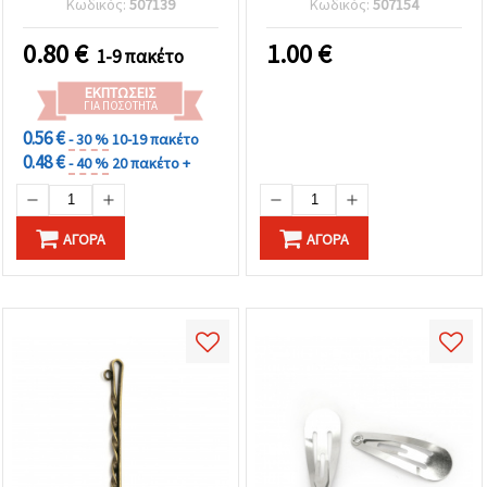
Κωδικός:
507139
Κωδικός:
507154
Συσκευασία 10 τεμ. – Για
Αξεσουάρ Χειροτεχνίας
DIY Αξεσουάρ Μαλλιών &
0.80
€
1.00
€
1-9 πακέτο
Χειροτεχνίες
ΕΚΠΤΏΣΕΙΣ
ΓΙΑ ΠΟΣΌΤΗΤΑ
0.56 €
- 30 %
10-19 πακέτο
0.48 €
- 40 %
20 πακέτο +
ΑΓΟΡΆ
ΑΓΟΡΆ