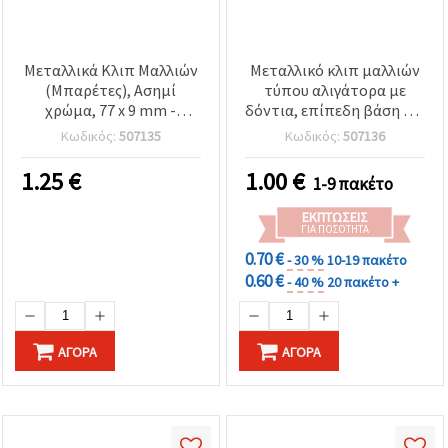
Μεταλλικά Κλιπ Μαλλιών
Μεταλλικό κλιπ μαλλιών
(Μπαρέτες), Ασημί
τύπου αλιγάτορα με
χρώμα, 77 x 9 mm -
δόντια, επίπεδη βάση για
Συσκευασία 10 τεμ.
χειροτεχνίες, 56x8 mm,
Κωδικός:
507135
Κωδικός:
507136
μαύρο - 10 τεμ.
1.25
€
1.00
€
1-9 πακέτο
ΕΚΠΤΏΣΕΙΣ
ΓΙΑ ΠΟΣΌΤΗΤΑ
0.70 €
- 30 %
10-19 πακέτο
0.60 €
- 40 %
20 πακέτο +
ΑΓΟΡΆ
ΑΓΟΡΆ