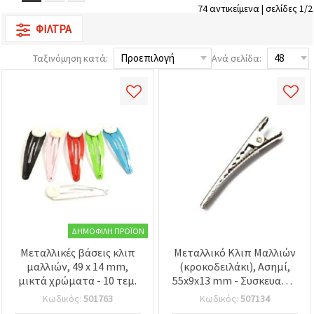
επισκεψιμότητα
74 αντικείμενα | σελίδες 1/2
και να
ΦΊΛΤΡΑ
προβάλλουμε
πιο σχετικό
περιεχόμενο
Ταξινόμηση κατά:
Ανά σελίδα:
και
διαφημίσεις,
μεταξύ
άλλων με
τη βοήθεια
των
συνεργατών
μας για
αναλύσεις
και
μάρκετινγκ.
Μπορείτε
να
συμφωνήσετε
να
ΔΗΜΟΦΙΛΉ ΠΡΟΪΌΝ
χρησιμοποιήσετε
όλα τα
Μεταλλικές βάσεις κλιπ
Μεταλλικό Κλιπ Μαλλιών
cookies
μαλλιών, 49 x 14 mm,
(κροκοδειλάκι), Ασημί,
κάνοντας
μικτά χρώματα - 10 τεμ.
55x9x13 mm - Συσκευασία
κλικ στον
ιστότοπο!
10 τεμ.
Κωδικός:
501763
Κωδικός:
507134
Ή