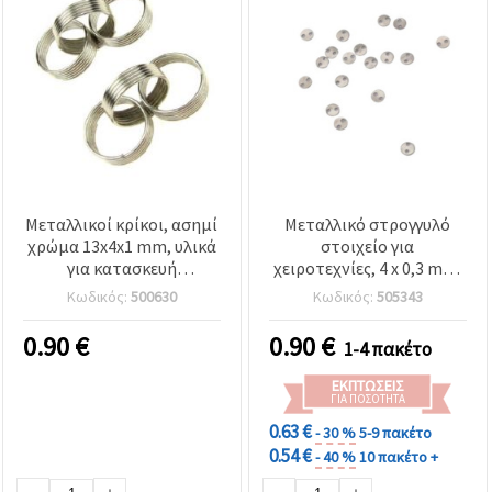
Μεταλλικοί κρίκοι, ασημί
Μεταλλικό στρογγυλό
χρώμα 13x4x1 mm, υλικά
στοιχείο για
για κατασκευή
χειροτεχνίες, 4 x 0,3 mm,
κοσμημάτων - 5 τεμ.
τρύπες 0,2 mm, ασημί -
Κωδικός:
500630
Κωδικός:
505343
20 τεμ.
0.90
€
0.90
€
1-4 πακέτο
ΕΚΠΤΏΣΕΙΣ
ΓΙΑ ΠΟΣΌΤΗΤΑ
0.63 €
- 30 %
5-9 πακέτο
0.54 €
- 40 %
10 πακέτο +