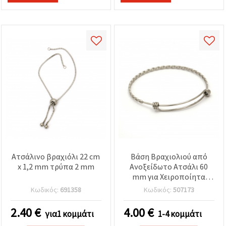
Ατσάλινο βραχιόλι 22 cm
Βάση Βραχιολιού από
x 1,2 mm τρύπα 2 mm
Ανοξείδωτο Ατσάλι 60
mm για Χειροποίητα
Κοσμήματα (DIY)
Κωδικός:
691358
Κωδικός:
507173
2.40
€
4.00
€
για1 κομμάτι
1-4 κομμάτι