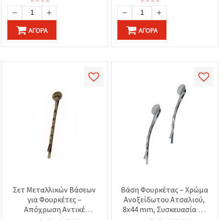
ΑΓΟΡΆ
ΑΓΟΡΆ
Σετ Μεταλλικών Βάσεων
Βάση Φουρκέτας – Χρώμα
για Φουρκέτες –
Ανοξείδωτου Ατσαλιού,
Απόχρωση Αντικέ
8x44 mm, Συσκευασία 10
Μπρονζέ, 2×52×2 mm,
τεμ. – Για Στυλ Μαλλιών &