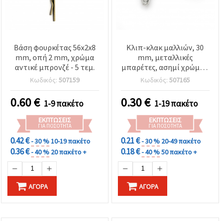
Βάση φουρκέτας 56x2x8
Κλιπ-κλακ μαλλιών, 30
mm, οπή 2 mm, χρώμα
mm, μεταλλικές
αντικέ μπρονζέ - 5 τεμ.
μπαρέτες, ασημί χρώμα -
10 τεμ.
Κωδικός:
507159
Κωδικός:
507165
0.60
€
0.30
€
1-9 πακέτο
1-19 πακέτο
ΕΚΠΤΏΣΕΙΣ
ΕΚΠΤΏΣΕΙΣ
ΓΙΑ ΠΟΣΌΤΗΤΑ
ΓΙΑ ΠΟΣΌΤΗΤΑ
0.42 €
0.21 €
- 30 %
10-19 πακέτο
- 30 %
20-49 πακέτο
0.36 €
0.18 €
- 40 %
20 πακέτο +
- 40 %
50 πακέτο +
ΑΓΟΡΆ
ΑΓΟΡΆ