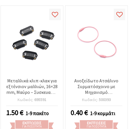
Μεταλλικά κλιπ-κλακ για
Ανοξείδωτο Ατσάλινο
εξτένσιον μαλλιών, 16×28
Συρματόσχοινο με
mm, Μαύρο – Συσκευασία
Μηχανισμό
10 τεμ.
Κλειδώματος, Ροζ,
Κωδικός:
695591
Κωδικός:
500393
150x1.5 mm – DIY
Χειροτεχνίες &
1.50
€
0.40
€
1-9 πακέτο
1-9 κομμάτι
Κοσμήματα
ΕΚΠΤΏΣΕΙΣ
ΕΚΠΤΏΣΕΙΣ
ΓΙΑ ΠΟΣΌΤΗΤΑ
ΓΙΑ ΠΟΣΌΤΗΤΑ