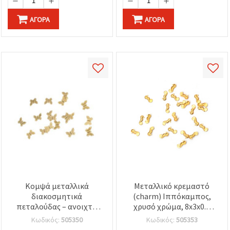
ΑΓΟΡΆ
ΑΓΟΡΆ
Κομψά μεταλλικά
Μεταλλικό κρεμαστό
διακοσμητικά
(charm) Ιππόκαμπος,
πεταλούδας – ανοιχτό
χρυσό χρώμα, 8x3x0.8
χρυσό, 7x6 mm,
mm - 50 τεμ.
Κωδικός:
505350
Κωδικός:
505353
συσκευασία 50 τεμ., για