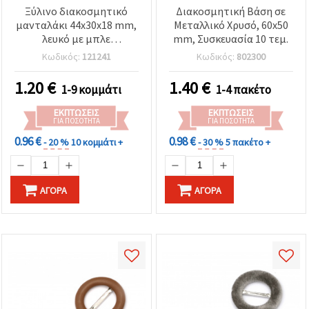
Ξύλινο διακοσμητικό
Διακοσμητική Βάση σε
μανταλάκι 44x30x18 mm,
Μεταλλικό Χρυσό, 60x50
λευκό με μπλε
mm, Συσκευασία 10 τεμ.
πατουσάκια
Κωδικός:
121241
Κωδικός:
802300
1.20
€
1.40
€
1-9 κομμάτι
1-4 πακέτο
ΕΚΠΤΏΣΕΙΣ
ΕΚΠΤΏΣΕΙΣ
ΓΙΑ ΠΟΣΌΤΗΤΑ
ΓΙΑ ΠΟΣΌΤΗΤΑ
0.96 €
0.98 €
- 20 %
10 κομμάτι +
- 30 %
5 πακέτο +
ΑΓΟΡΆ
ΑΓΟΡΆ