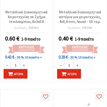
Μεταλλικά Διακοσμητικά
Μεταλλικά διακοσμητικά
Χειροτεχνίας σε Σχήμα
αστέρια για χειροτεχνίες,
Ιππόκαμπου, 8x3x0.8
4x0,4 mm, Λευκό - 50 τεμ.
mm, Λευκό Χρώμα - 50
Κωδικός:
505354
Κωδικός:
505348
τμχ
0.60
€
0.40
€
1-9 πακέτο
1-9 πακέτο
ΕΚΠΤΏΣΕΙΣ
ΕΚΠΤΏΣΕΙΣ
ΓΙΑ ΠΟΣΌΤΗΤΑ
ΓΙΑ ΠΟΣΌΤΗΤΑ
0.42 €
0.28 €
- 30 %
10 πακέτο +
- 30 %
10 πακέτο +
ΑΓΟΡΆ
ΑΓΟΡΆ