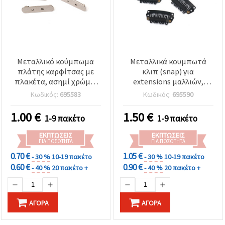
Μεταλλικό κούμπωμα
Μεταλλικά κουμπωτά
πλάτης καρφίτσας με
κλιπ (snap) για
πλακέτα, ασημί χρώμα,
extensions μαλλιών,
8x38x8 mm – Σετ 5 τεμ.
14x28 mm, μαύρα -
Κωδικός:
695583
Κωδικός:
695590
Συσκευασία 10 τεμ.
1.00
€
1.50
€
1-9 πακέτο
1-9 πακέτο
ΕΚΠΤΏΣΕΙΣ
ΕΚΠΤΏΣΕΙΣ
ΓΙΑ ΠΟΣΌΤΗΤΑ
ΓΙΑ ΠΟΣΌΤΗΤΑ
0.70 €
1.05 €
- 30 %
10-19 πακέτο
- 30 %
10-19 πακέτο
0.60 €
0.90 €
- 40 %
20 πακέτο +
- 40 %
20 πακέτο +
ΑΓΟΡΆ
ΑΓΟΡΆ