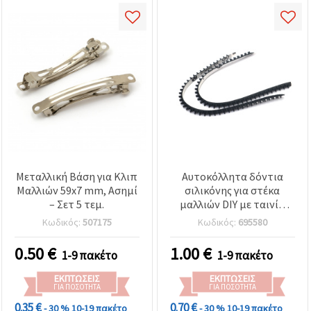
Μεταλλική Βάση για Κλιπ
Αυτοκόλλητα δόντια
Μαλλιών 59x7 mm, Ασημί
σιλικόνης για στέκα
– Σετ 5 τεμ.
μαλλιών DIY με ταινία
διπλής όψης, 5x17.5x3
Κωδικός:
507175
Κωδικός:
695580
mm, Μαύρο - 2 τεμ.
0.50
€
1.00
€
1-9 πακέτο
1-9 πακέτο
ΕΚΠΤΏΣΕΙΣ
ΕΚΠΤΏΣΕΙΣ
ΓΙΑ ΠΟΣΌΤΗΤΑ
ΓΙΑ ΠΟΣΌΤΗΤΑ
0.35 €
0.70 €
- 30 %
10-19 πακέτο
- 30 %
10-19 πακέτο