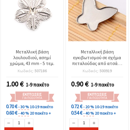
Μεταλλική βάση
Μεταλλική βάση
λουλουδιού, ασημί
εγκιβωτισμού σε σχήμα
χρώμα, 43 mm - 5 τεμ.
πεταλούδας από ατσάλι,
22x19x1.2 mm - 5 τεμ.
Κωδικός:
507186
Κωδικός:
500919
1.00
€
0.90
€
1-9 πακέτο
1-9 πακέτο
ΕΚΠΤΏΣΕΙΣ
ΕΚΠΤΏΣΕΙΣ
ΓΙΑ ΠΟΣΌΤΗΤΑ
ΓΙΑ ΠΟΣΌΤΗΤΑ
0.70 €
0.72 €
- 30 %
10-19 πακέτο
- 20 %
10-19 πακέτο
0.60 €
0.54 €
- 40 %
20 πακέτο +
- 40 %
20 πακέτο +