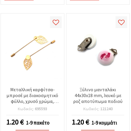
Μεταλλική καρφίτσα-
Ξύλινο μανταλάκι
μπροσέ με διακοσμητικό
44x30x18 mm, λευκό με
φύλλο, χρυσό χρώμα,
ροζ αποτύπωμα ποδιού
24x83 mm - 4 τεμ.
Κωδικός:
695593
Κωδικός:
121240
1.20
€
1.20
€
1-9 πακέτο
1-9 κομμάτι