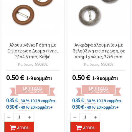
Αλουμινένια Πόρπη με
Αγκράφα αλουμινίου με
Επίστρωση Δερματίνης,
βελούδινη επίστρωση, σε
31x4,5 mm, Καφέ
ασημί χρώμα, 32x5 mm
Κωδικός:
590202
Κωδικός:
590203
0.50
€
0.50
€
1-9 κομμάτι
1-9 κομμάτι
ΕΚΠΤΏΣΕΙΣ
ΕΚΠΤΏΣΕΙΣ
ΓΙΑ ΠΟΣΌΤΗΤΑ
ΓΙΑ ΠΟΣΌΤΗΤΑ
0.35 €
0.35 €
- 30 %
10-19 κομμάτι
- 30 %
10-19 κομμάτι
0.30 €
0.30 €
- 40 %
20 κομμάτι +
- 40 %
20 κομμάτι +
ΑΓΟΡΆ
ΑΓΟΡΆ