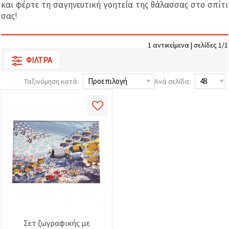
και φέρτε τη σαγηνευτική γοητεία της θάλασσας στο σπίτι
επισκεψιμότητα
και να
σας!
προβάλλουμε
πιο σχετικό
περιεχόμενο
1 αντικείμενα | σελίδες 1/1
και
διαφημίσεις,
ΦΊΛΤΡΑ
μεταξύ
άλλων με
τη βοήθεια
Ταξινόμηση κατά:
Ανά σελίδα:
των
συνεργατών
μας για
αναλύσεις
και
μάρκετινγκ.
Μπορείτε
να
συμφωνήσετε
να
χρησιμοποιήσετε
όλα τα
cookies
κάνοντας
κλικ στον
ιστότοπο!
Ή
Σετ ζωγραφικής με