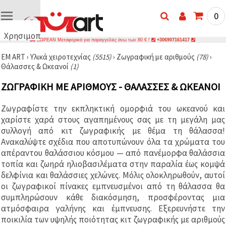
0
Χρησιμοποιούμε
ΔΩΡΕΑΝ Μεταφορικά για παραγγελίες άνω των 80 € !
+306907161417
cookies
EM ART
›
Υλικά χειροτεχνίας
(5515)
›
Ζωγραφική με αριθμούς
(78)
›
🍪
Θάλασσες & Ωκεανοί
(1)
Χρησιμοποιούμε
cookies και
ΖΩΓΡΑΦΙΚΉ ΜΕ ΑΡΙΘΜΟΎΣ - ΘΆΛΑΣΣΕΣ & ΩΚΕΑΝΟΊ
παρόμοιες
τεχνολογίες
για να
Ζωγραφίστε την εκπληκτική ομορφιά του ωκεανού και
διασφαλίσουμε
τη σωστή
χαρίστε χαρά στους αγαπημένους σας με τη μεγάλη μας
λειτουργία
συλλογή από κιτ ζωγραφικής με θέμα τη θάλασσα!
του
Ανακαλύψτε σχέδια που αποτυπώνουν όλα τα χρώματα του
ιστότοπου,
να
απέραντου θαλάσσιου κόσμου — από πανέμορφα θαλάσσια
βελτιώσουμε
τοπία και ζωηρά ηλιοβασιλέματα στην παραλία έως κομψά
την
δελφίνια και θαλάσσιες χελώνες. Μόλις ολοκληρωθούν, αυτοί
εμπειρία
σας και, με
οι ζωγραφικοί πίνακες εμπνευσμένοι από τη θάλασσα θα
τη
συμπληρώσουν κάθε διακόσμηση, προσφέροντας μια
συγκατάθεσή
σας, να
ατμόσφαιρα γαλήνης και έμπνευσης. Εξερευνήστε την
αναλύουμε
ποικιλία των υψηλής ποιότητας κιτ ζωγραφικής με αριθμούς
την