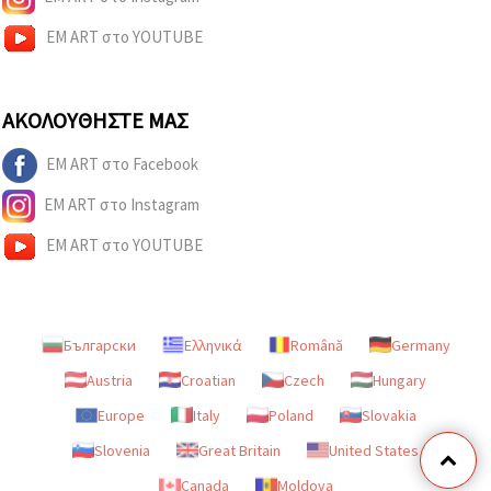
EM ART στο YOUTUBE
ΑΚΟΛΟΥΘΉΣΤΕ ΜΑΣ
EM ART στο Facebook
EM ART στο Instagram
EM ART στο YOUTUBE
Български
Ελληνικά
Română
Germany
Austria
Croatian
Czech
Hungary
Europe
Italy
Poland
Slovakia
Slovenia
Great Britain
United States
Canada
Moldova