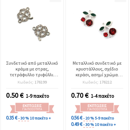
Συνδετικό από μεταλλικό
Μεταλλικό συνδετικό με
κράμα με στρας,
κρυστάλλους, σχέδιο
τετράφυλλο τριφύλλι,
κεράσι, ασημί χρώμα,
ασημί χρώμα, 21x16 mm,
15x17x6 mm, τρύπα: 2
Κωδικός:
176199
Κωδικός:
176212
με 2 οπές 1,5 mm, 2 τεμ.
mm - 2 τεμ.
0.50
€
0.70
€
1-9 πακέτο
1-4 πακέτο
ΕΚΠΤΏΣΕΙΣ
ΕΚΠΤΏΣΕΙΣ
ΓΙΑ ΠΟΣΌΤΗΤΑ
ΓΙΑ ΠΟΣΌΤΗΤΑ
0.35 €
0.56 €
- 30 %
10 πακέτο +
- 20 %
5-9 πακέτο
0.49 €
- 30 %
10 πακέτο +