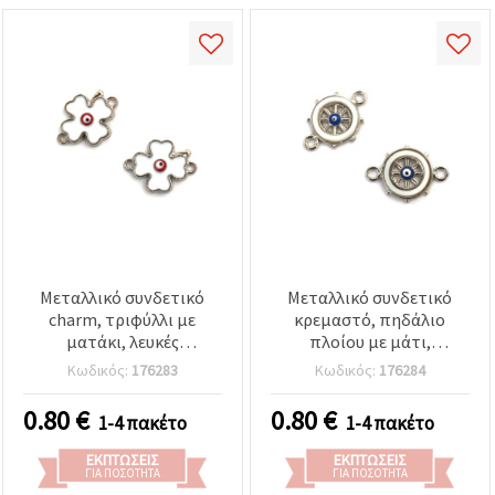
Μεταλλικό συνδετικό
Μεταλλικό συνδετικό
charm, τριφύλλι με
κρεμαστό, πηδάλιο
ματάκι, λευκές
πλοίου με μάτι,
λεπτομέρειες, ασημί
απομίμηση φίλντισιού,
Κωδικός:
176283
Κωδικός:
176284
χρώμα, 18x13x3 mm,
21x14x3 mm, τρύπα: 1
τρύπα: 1,5 mm - 2
mm, ασημί χρώμα - 2 τεμ.
0.80
€
0.80
€
1-4 πακέτο
1-4 πακέτο
τεμάχια
ΕΚΠΤΏΣΕΙΣ
ΕΚΠΤΏΣΕΙΣ
ΓΙΑ ΠΟΣΌΤΗΤΑ
ΓΙΑ ΠΟΣΌΤΗΤΑ