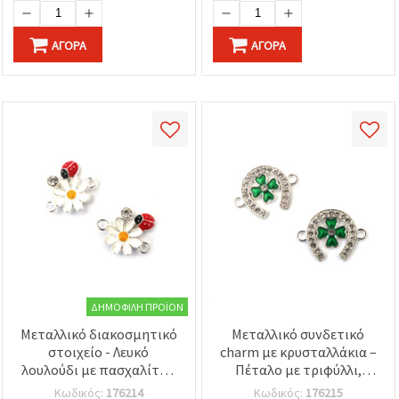
ΑΓΟΡΆ
ΑΓΟΡΆ
ΔΗΜΟΦΙΛΉ ΠΡΟΪΌΝ
Μεταλλικό διακοσμητικό
Μεταλλικό συνδετικό
στοιχείο - Λευκό
charm με κρυσταλλάκια –
λουλούδι με πασχαλίτσα
Πέταλο με τριφύλλι,
και κρύσταλλο, 17x15x3
22x17x3 mm, Οπή: 2 mm,
Κωδικός:
176214
Κωδικός:
176215