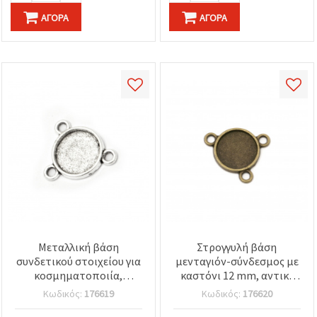
ΑΓΟΡΆ
ΑΓΟΡΆ
Μεταλλική βάση
Στρογγυλή βάση
συνδετικού στοιχείου για
μενταγιόν-σύνδεσμος με
κοσμηματοποιία,
καστόνι 12 mm, αντικέ
18.5x16.5x2 mm, πλακίδιο
μπρονζέ, μεταλλικό
Κωδικός:
176619
Κωδικός:
176620
12 mm, οπή 2 mm, αντικέ
κράμα, 18.5x16.5x2 mm,