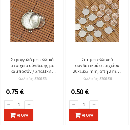
Στρογγυλό μεταλλικό
Σετ μεταλλικού
στοιχείο σύνδεσης με
συνδετικού στοιχείου
καμποσόν / 24x31x3.5
20x13x3 mm, οπή 2 mm,
mm, Οπή: 2 mm,
χρώμα αντικέ ασημί, και
Κωδικός:
590153
Κωδικός:
590156
Καμποσόν: 20 mm /
διαφανές καμποσόν 12
Αντικέ ασημί
mm
0.75
€
0.50
€
ΑΓΟΡΆ
ΑΓΟΡΆ