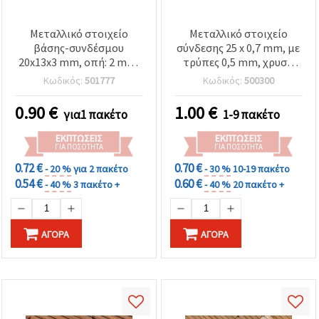
καθορίστε
τις
προτιμήσεις
Μεταλλικό στοιχείο
Μεταλλικό στοιχείο
σας στις
ρυθμίσεις
βάσης-συνδέσμου
σύνδεσης 25 x 0,7 mm, με
επιλέγοντας
20x13x3 mm, οπή: 2 mm,
τρύπες 0,5 mm, χρυσό
το
πλάκα: 12 mm, σε ασημί
χρώμα – 20 τεμ.
Κωδικός:
501777
Κωδικός:
500300
δεδομένο
τόνο - 4 τεμ.
τύπο
cookies και
0.90
€
1.00
€
για1 πακέτο
1-9 πακέτο
κάνοντας
κλικ στο
κουμπί
ΕΚΠΤΏΣΕΙΣ
ΕΚΠΤΏΣΕΙΣ
ΓΙΑ ΠΟΣΌΤΗΤΑ
ΓΙΑ ΠΟΣΌΤΗΤΑ
Αποθήκευση.
0.72 €
0.70 €
- 20 %
για 2 πακέτο
- 30 %
10-19 πακέτο
0.54 €
0.60 €
- 40 %
3 πακέτο +
- 40 %
20 πακέτο +
Στον
ιστότοπο!
Ρυθμίσεις
ΑΓΟΡΆ
ΑΓΟΡΆ