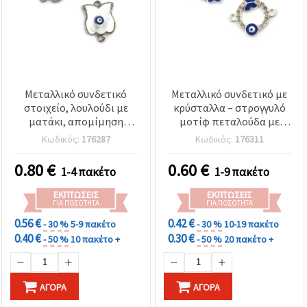
Μεταλλικό συνδετικό
Μεταλλικό συνδετικό με
στοιχείο, λουλούδι με
κρύσταλλα – στρογγυλό
ματάκι, απομίμηση
μοτίφ πεταλούδα με
σεντεφιού, ασημί χρώμα,
μπλε ματάκι, σε ασημί
Κωδικός:
176287
Κωδικός:
176311
17x13x3 mm, οπή: 1 mm -
τόνο, 20x18x2 mm, οπή:
2 τεμ.
1.5 mm – 2 τεμ.
0.80
€
0.60
€
1-4 πακέτο
1-9 πακέτο
ΕΚΠΤΏΣΕΙΣ
ΕΚΠΤΏΣΕΙΣ
ΓΙΑ ΠΟΣΌΤΗΤΑ
ΓΙΑ ΠΟΣΌΤΗΤΑ
0.56 €
0.42 €
- 30 %
5-9 πακέτο
- 30 %
10-19 πακέτο
0.40 €
0.30 €
- 50 %
10 πακέτο +
- 50 %
20 πακέτο +
ΑΓΟΡΆ
ΑΓΟΡΆ