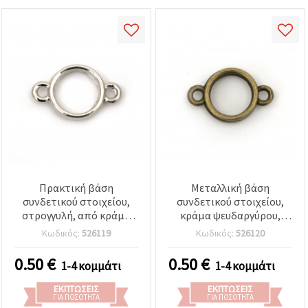
Πρακτική βάση
Μεταλλική βάση
συνδετικού στοιχείου,
συνδετικού στοιχείου,
στρογγυλή, από κράμα
κράμα ψευδαργύρου,
ψευδαργύρου, ασημί
κυκλική, 10x10x16 mm,
Κωδικός:
526119
Κωδικός:
526120
χρώμα, 10x10x16 mm –
χρώμα αντικέ μπρονζέ
Ιδανική για DIY
0.50
€
0.50
€
1-4 κομμάτι
1-4 κομμάτι
χειροποίητα κοσμήματα
ΕΚΠΤΏΣΕΙΣ
ΕΚΠΤΏΣΕΙΣ
ΓΙΑ ΠΟΣΌΤΗΤΑ
ΓΙΑ ΠΟΣΌΤΗΤΑ