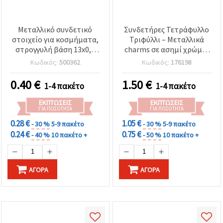
Μεταλλικό συνδετικό
Συνδετήρες Τετράφυλλο
στοιχείο για κοσμήματα,
Τριφύλλι – Μεταλλικά
στρογγυλή βάση 13x0,3
charms σε ασημί χρώμα,
mm, πλακίδιο 8 mm,
20x13x2 mm, οπή 2 mm –
Κωδικός:
500362
Κωδικός:
176198
οπές 1 mm, ανοιχτό
σετ 5 τεμ. για DIY
χρυσό χρώμα - 20 τεμ.
κοσμήματα &
0.40
€
1.50
€
1-4 πακέτο
1-4 πακέτο
χειροτεχνίες
ΕΚΠΤΏΣΕΙΣ
ΕΚΠΤΏΣΕΙΣ
ΓΙΑ ΠΟΣΌΤΗΤΑ
ΓΙΑ ΠΟΣΌΤΗΤΑ
0.28 €
1.05 €
- 30 %
5-9 πακέτο
- 30 %
5-9 πακέτο
0.24 €
0.75 €
- 40 %
10 πακέτο +
- 50 %
10 πακέτο +
ΑΓΟΡΆ
ΑΓΟΡΆ