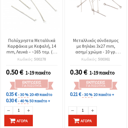
Πολύχρηστα Μεταλλικά
Μεταλλικός σύνδεσμος
Καρφάκια με Κεφαλή, 14
με θηλάκι 3x27 mm,
mm, Λευκά – ~165 τεμ. (10
ασημί χρώμα - 10 γρ.
g), Ιδανικά για
(~107 τεμ.)
Κωδικός:
500278
Κωδικός:
500361
Δημιουργικά Σχέδια
Κοσμημάτων
0.50
€
0.30
€
1-19 πακέτο
1-19 πακέτο
ΕΚΠΤΏΣΕΙΣ
ΕΚΠΤΏΣΕΙΣ
ΓΙΑ ΠΟΣΌΤΗΤΑ
ΓΙΑ ΠΟΣΌΤΗΤΑ
0.35 €
0.21 €
- 30 %
20-49 πακέτο
- 30 %
20 πακέτο +
0.30 €
- 40 %
50 πακέτο +
ΑΓΟΡΆ
ΑΓΟΡΆ