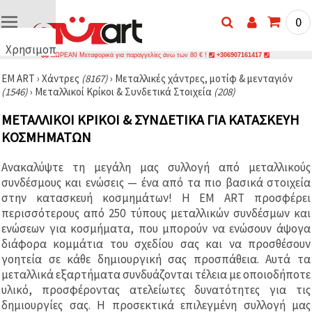
0
Χρησιμοποιούμε
ΔΩΡΕΑΝ Μεταφορικά για παραγγελίες άνω των 80 € !
+306907161417
cookies
EM ART
›
Χάντρες
(8167)
›
Μεταλλικές χάντρες, μοτίφ & μενταγιόν
🍪
(1546)
›
Μεταλλικοί Κρίκοι & Συνδετικά Στοιχεία
(208)
Χρησιμοποιούμε
cookies και
ΜΕΤΑΛΛΙΚΟΊ ΚΡΊΚΟΙ & ΣΥΝΔΕΤΙΚΆ ΓΙΑ ΚΑΤΑΣΚΕΥΉ
παρόμοιες
τεχνολογίες
ΚΟΣΜΗΜΆΤΩΝ
για να
διασφαλίσουμε
τη σωστή
Ανακαλύψτε τη μεγάλη μας συλλογή από μεταλλικούς
λειτουργία
συνδέσμους και ενώσεις — ένα από τα πιο βασικά στοιχεία
του
ιστότοπου,
στην κατασκευή κοσμημάτων! Η EM ART προσφέρει
να
περισσότερους από 250 τύπους μεταλλικών συνδέσμων και
βελτιώσουμε
ενώσεων για κοσμήματα, που μπορούν να ενώσουν άψογα
την
εμπειρία
διάφορα κομμάτια του σχεδίου σας και να προσθέσουν
σας και, με
γοητεία σε κάθε δημιουργική σας προσπάθεια. Αυτά τα
τη
μεταλλικά εξαρτήματα συνδυάζονται τέλεια με οποιοδήποτε
συγκατάθεσή
σας, να
υλικό, προσφέροντας ατελείωτες δυνατότητες για τις
αναλύουμε
δημιουργίες σας. Η προσεκτικά επιλεγμένη συλλογή μας
την