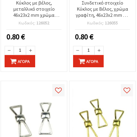
Κύκλος με βέλος,
Συνδετικό στοιχείο
μεταλλικό στοιχείο
Κύκλος με Βέλος, χρώμα
46x23x2 mm χρώμα
γραφίτη, 46x23x2 mm – 2
χρυσό -2 τεμάχια
τεμ., για χειροτεχνίες &
Κωδικός:
126052
Κωδικός:
126055
κοσμήματα DIY
0.80
€
0.80
€
ΑΓΟΡΆ
ΑΓΟΡΆ