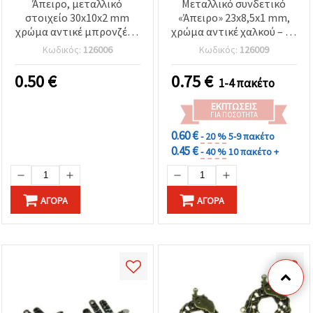
Άπειρο, μεταλλικό
Μεταλλικό συνδετικό
στοιχείο 30x10x2 mm
«Άπειρο» 23x8,5x1 mm,
χρώμα αντικέ μπρονζέ -2
χρώμα αντικέ χαλκού – 10
τεμάχια
τεμ.
Κωδικός:
126006
Κωδικός:
126009
0.50
€
0.75
€
1-4 πακέτο
ΕΚΠΤΏΣΕΙΣ
ΓΙΑ ΠΟΣΌΤΗΤΑ
0.60 €
- 20 %
5-9 πακέτο
0.45 €
- 40 %
10 πακέτο +
ΑΓΟΡΆ
ΑΓΟΡΆ