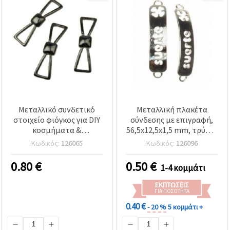
Μεταλλικό συνδετικό
Μεταλλική πλακέτα
στοιχείο φιόγκος για DIY
σύνδεσης με επιγραφή,
κοσμήματα &
56,5x12,5x1,5 mm, τρύπα:
χειροτεχνίες, 38x11x3
4 mm, ασημί χρώμα για
Κωδικός:
126065
Κωδικός:
126096
mm, χρώμα γραφίτη - 2
χειροτεχνίες &
τεμ.
κοσμήματα
0.80
€
0.50
€
1-4 κομμάτι
ΕΚΠΤΏΣΕΙΣ
ΓΙΑ ΠΟΣΌΤΗΤΑ
0.40 €
- 20 %
5 κομμάτι +