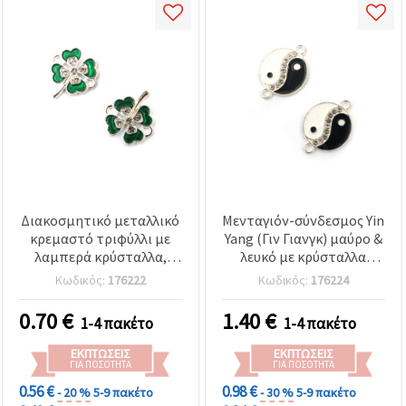
Διακοσμητικό μεταλλικό
Μενταγιόν-σύνδεσμος Yin
κρεμαστό τριφύλλι με
Yang (Γιν Γιανγκ) μαύρο &
λαμπερά κρύσταλλα,
λευκό με κρύσταλλα
ασημί χρώμα, 17x15x3
στρας, μεταλλικό κράμα
Κωδικός:
176222
Κωδικός:
176224
mm, τρύπα 1.5 mm - 2
σε ασημί χρώμα, 22x16x2
τεμάχια
mm, τρύπα 2 mm, 5
0.70
€
1.40
€
1-4 πακέτο
1-4 πακέτο
τεμάχια
ΕΚΠΤΏΣΕΙΣ
ΕΚΠΤΏΣΕΙΣ
ΓΙΑ ΠΟΣΌΤΗΤΑ
ΓΙΑ ΠΟΣΌΤΗΤΑ
0.56 €
0.98 €
- 20 %
5-9 πακέτο
- 30 %
5-9 πακέτο