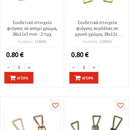
Συνδετικό στοιχείο
Συνδετικά στοιχεία
φιόγκος σε ασημί χρώμα,
φιόγκος κορδέλας σε
38x11x3 mm - 2 τμχ
χρυσό χρώμα, 38x11x3
mm, εξαρτήματα
Κωδικός:
126061
Κωδικός:
126062
κοσμηματοποιίας από
μεταλλικό κράμα για DIY
0.80
€
0.80
€
χειροτεχνίες &
κατασκευή κοσμημάτων,
σετ 2 τεμ.
ΑΓΟΡΆ
ΑΓΟΡΆ