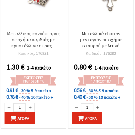
Μεταλλικός κοννέκτορας
Μεταλλικά charms
σε σχήμα καρδιάς με
μενταγιόν σε σχήμα
κρυστάλλινα στρας &
σταυρού με λευκό
πασχαλίτσα από σμάλτο,
σμάλτο και μπλε ματάκι
Κωδικός:
176231
Κωδικός:
176282
ασημί χρώμα, 23x11,5x4
στο κέντρο, χρώμα
mm, οπή 2 mm, 5 τεμ.
ασημί, 21x18x3 mm,
1.30
€
0.80
€
1-4 πακέτο
1-4 πακέτο
τρύπα 1,5 mm, 2 τεμ.
ΕΚΠΤΏΣΕΙΣ
ΕΚΠΤΏΣΕΙΣ
ΓΙΑ ΠΟΣΌΤΗΤΑ
ΓΙΑ ΠΟΣΌΤΗΤΑ
0.91 €
0.56 €
- 30 %
5-9 πακέτο
- 30 %
5-9 πακέτο
0.78 €
0.40 €
- 40 %
10 πακέτο +
- 50 %
10 πακέτο +
ΑΓΟΡΆ
ΑΓΟΡΆ