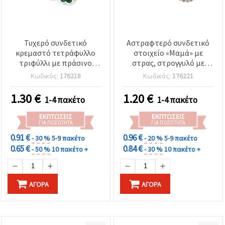
Τυχερό συνδετικό
Αστραφτερό συνδετικό
κρεμαστό τετράφυλλο
στοιχείο «Μαμά» με
τριφύλλι με πράσινο
στρας, στρογγυλό με
σμάλτο και στρας –
λουλούδια, μεταλλικό σε
Κωδικός:
176218
Κωδικός:
176221
μεταλλικό σε ασημί
ασημί χρώμα, 22x16x2
χρώμα, 20x12x4 mm,
mm, τρύπα 2 mm,
1.30
€
1.20
€
1-4 πακέτο
1-4 πακέτο
τρύπα 2 mm, 5 τεμ.
συσκευασία 5 τεμ.
ΕΚΠΤΏΣΕΙΣ
ΕΚΠΤΏΣΕΙΣ
ΓΙΑ ΠΟΣΌΤΗΤΑ
ΓΙΑ ΠΟΣΌΤΗΤΑ
0.91 €
0.96 €
- 30 %
5-9 πακέτο
- 20 %
5-9 πακέτο
0.65 €
0.84 €
- 50 %
10 πακέτο +
- 30 %
10 πακέτο +
ΑΓΟΡΆ
ΑΓΟΡΆ