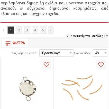
επισκεψιμότητα
περιλαμβάνει δημοφιλή σχέδια και μοντέρνα στοιχεία που
και να
αγαπούν οι σύγχρονοι δημιουργοί κοσμημάτων, από
προβάλλουμε
κλασικά έως και σύγχρονα σχέδια.
πιο σχετικό
περιεχόμενο
και
διαφημίσεις,
μεταξύ
‹
1
2
3
4
5
›
άλλων με
207 αντικείμενα | σελίδες 1/5
τη βοήθεια
των
ΦΊΛΤΡΑ
συνεργατών
μας για
αναλύσεις
Ταξινόμηση κατά:
Ανά σελίδα:
και
μάρκετινγκ.
Μπορείτε
να
συμφωνήσετε
να
χρησιμοποιήσετε
όλα τα
cookies
κάνοντας
κλικ στον
ιστότοπο!
Ή