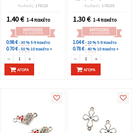
οπή 2 mm, ασημί χρώμα
τριφύλλι, 21x11.5x2.5
Κωδικός:
176228
Κωδικός:
176230
– 5 τεμ.
mm, οπή: 2 mm, 5 τεμ.
1.40
€
1.30
€
1-4 πακέτο
1-4 πακέτο
ΕΚΠΤΏΣΕΙΣ
ΕΚΠΤΏΣΕΙΣ
ΓΙΑ ΠΟΣΌΤΗΤΑ
ΓΙΑ ΠΟΣΌΤΗΤΑ
0.98 €
1.04 €
- 30 %
5-9 πακέτο
- 20 %
5-9 πακέτο
0.70 €
0.78 €
- 50 %
10 πακέτο +
- 40 %
10 πακέτο +
ΑΓΟΡΆ
ΑΓΟΡΆ