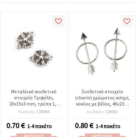
Μεταλλικό συνδετικό
Συνδετικό στοιχείο
στοιχείο Τριφύλλι,
(charm) χρώματος ασημί,
20x15x3 mm, τρύπα 1,5
κύκλος με βέλος, 46x23x2
mm, χρώμα ασημί – 10
mm – 2 τεμ.
Κωδικός:
176564
Κωδικός:
126051
τεμ.
0.70
€
0.80
€
1-4 πακέτο
1-4 πακέτο
ΕΚΠΤΏΣΕΙΣ
ΕΚΠΤΏΣΕΙΣ