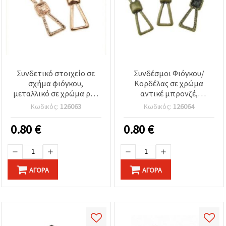
Συνδετικό στοιχείο σε
Συνδέσμοι Φιόγκου/
σχήμα φιόγκου,
Κορδέλας σε χρώμα
μεταλλικό σε χρώμα ροζ
αντικέ μπρονζέ,
χρυσό, 38x11x3 mm,
μεταλλικό κράμα,
Κωδικός:
126063
Κωδικός:
126064
εξαρτήματα
38x11x3 mm – Ευρήματα
κοσμηματοποιίας για
Κοσμηματοποιίας για DIY
0.80
€
0.80
€
βραχιόλια & κολιέ, 2 τμχ
κολιέ & βραχιόλια,
συσκευασία 2 τεμ.
ΑΓΟΡΆ
ΑΓΟΡΆ