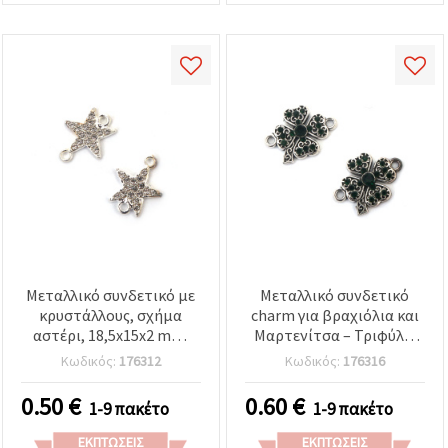
Μεταλλικό συνδετικό με
Μεταλλικό συνδετικό
κρυστάλλους, σχήμα
charm για βραχιόλια και
αστέρι, 18,5x15x2 mm,
Μαρτενίτσα – Τριφύλλι
τρύπα: 1,5 mm, ασημί
με κρυστάλλους, σε
Κωδικός:
176312
Κωδικός:
176316
χρώμα – 2 τμχ
χρυσό χρώμα, 21x16x3
mm, οπή 2 mm – 2 τεμ.
0.50
€
0.60
€
1-9 πακέτο
1-9 πακέτο
ΕΚΠΤΏΣΕΙΣ
ΕΚΠΤΏΣΕΙΣ