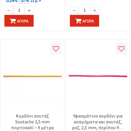
0.24 €
καθορίστε
- 20 %
23 μ. +
τις
προτιμήσεις
σας στις
ρυθμίσεις
ΑΓΟΡΆ
ΑΓΟΡΆ
επιλέγοντας
το
δεδομένο
τύπο
cookies και
κάνοντας
κλικ στο
κουμπί
Αποθήκευση.
Στον
ιστότοπο!
Ρυθμίσεις
Κορδόνι σουτάζ
Υφασμάτινο κορδόνι για
Soutache 2,5 mm
κοσμήματα και σουτάζ,
πορτοκαλί ~ 9 μέτρα
ροζ, 2,5 mm, περίπου 9 m