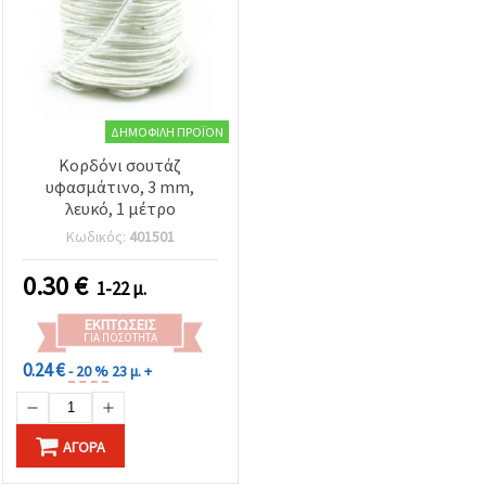
ΔΗΜΟΦΙΛΉ ΠΡΟΪΌΝ
Κορδόνι σουτάζ
υφασμάτινο, 3 mm,
λευκό, 1 μέτρο
Κωδικός:
401501
0.30
€
1-22 μ.
ΕΚΠΤΏΣΕΙΣ
ΓΙΑ ΠΟΣΌΤΗΤΑ
0.24 €
- 20 %
23 μ. +
ΑΓΟΡΆ