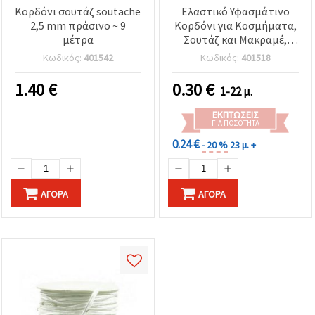
Κορδόνι σουτάζ soutache
Ελαστικό Υφασμάτινο
2,5 mm πράσινο ~ 9
Κορδόνι για Κοσμήματα,
μέτρα
Σουτάζ και Μακραμέ,
Γκρι, 3 mm, 1 m – για
Κωδικός:
401542
Κωδικός:
401518
Βραχιόλια, Κολιέ και
Διακοσμήσεις
1.40
€
0.30
€
1-22 μ.
ΕΚΠΤΏΣΕΙΣ
ΓΙΑ ΠΟΣΌΤΗΤΑ
0.24 €
- 20 %
23 μ. +
ΑΓΟΡΆ
ΑΓΟΡΆ