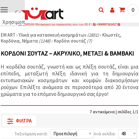
0
Χρησιμοποιούμε
ΔΩΡΕΑΝ Μεταφορικά για παραγγελίες άνω των 80 € !
+306907161417
cookies
EM ART
›
Υλικά για κατασκευή κοσμημάτων
(2851)
›
Κλωστές,
🍪
Κορδόνια, Νήματα
(1148)
›
Κορδόνι σουτάζ
(7)
Χρησιμοποιούμε
cookies και
ΚΟΡΔΌΝΙ ΣΟΥΤΆΖ – ΑΚΡΥΛΙΚΌ, ΜΕΤΆΞΙ & ΒΑΜΒΆΚΙ
παρόμοιες
τεχνολογίες
για να
Η κορδέλα σουτάζ, γνωστή και ως πλέξη σουτάζ, είναι μια
διασφαλίσουμε
τη σωστή
επίπεδη, μεταξωτή πλέξη ιδανική για τη δημιουργία
λειτουργία
εντυπωσιακών κοσμημάτων και κομψών διακοσμήσεων
του
ρούχων. Επιλέξτε ανάμεσα σε περισσότερα από 20 έντονα
ιστότοπου,
να
χρώματα για το επόμενο δημιουργικό σας έργο!
βελτιώσουμε
την
εμπειρία
7 αντικείμενα | σελίδες 1/1
σας και, με
τη
ΦΊΛΤΡΑ
συγκατάθεσή
σας, να
αναλύουμε
Ταξινόμηση κατά:
Ανά σελίδα:
την