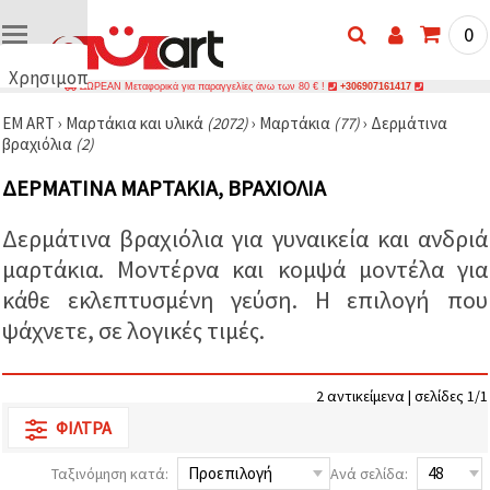
0
Χρησιμοποιούμε
ΔΩΡΕΑΝ Μεταφορικά για παραγγελίες άνω των 80 € !
+306907161417
cookies
EM ART
›
Μαρτάκια και υλικά
(2072)
›
Μαρτάκια
(77)
›
Δερμάτινα
🍪
βραχιόλια
(2)
Χρησιμοποιούμε
cookies και
ΔΕΡΜΆΤΙΝΑ ΜΑΡΤΆΚΙΑ, ΒΡΑΧΙΌΛΙΑ
παρόμοιες
τεχνολογίες
για να
Δερμάτινα βραχιόλια για γυναικεία και ανδριά
διασφαλίσουμε
τη σωστή
μαρτάκια. Μοντέρνα και κομψά μοντέλα για
λειτουργία
του
κάθε εκλεπτυσμένη γεύση. Η επιλογή που
ιστότοπου,
ψάχνετε, σε λογικές τιμές.
να
βελτιώσουμε
την
εμπειρία
σας και, με
2 αντικείμενα | σελίδες 1/1
τη
ΦΊΛΤΡΑ
συγκατάθεσή
σας, να
αναλύουμε
Ταξινόμηση κατά:
Ανά σελίδα:
την