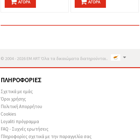
καθορίστε
ΑΓΟΡΆ
ΑΓΟΡΆ
τις
προτιμήσεις
σας στις
ρυθμίσεις
επιλέγοντας
το
δεδομένο
τύπο
cookies και
κάνοντας
κλικ στο
© 2004 - 2026 EM ART Όλα τα δικαιώματα διατηρούνται..
κουμπί
Αποθήκευση.
ΠΛΗΡΟΦΟΡΊΕΣ
Στον
ιστότοπο!
Σχετικά με εμάς
Όροι χρήσης
Ρυθμίσεις
Πολιτική Απορρήτου
Cookies
Loyaliti πρόγραμμα
FAQ - Συχνές ερωτήσεις
Πληροφορίες σχετικά με την παραγγελία σας