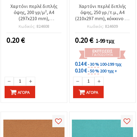
Χαρτόνι περλέ διπλής
Χαρτόνι περλέ διπλής
όψης, 200 γρ/μ², A4
όψης, 250 γρ./τ.μ., Α4
(297x210 mm),
(210x297 mm), κόκκινο - 1
πορτοκαλί - 1 φύλλο
φύλλο
Κωδικός:
824608
Κωδικός:
824609
0.20
€
0.20
€
1-99 τμχ
ΕΚΠΤΏΣΕΙΣ
ΓΙΑ ΠΟΣΌΤΗΤΑ
0.14 €
- 30 %
100-199 τμχ
0.10 €
- 50 %
200 τμχ +
ΑΓΟΡΆ
ΑΓΟΡΆ