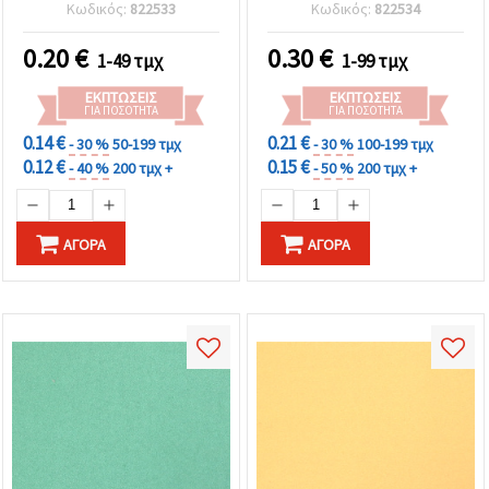
τ.μ., A4 (21 x 29,7 cm),
mm), ιβουάρ - 1 τεμάχιο
Κωδικός:
822533
Κωδικός:
822534
Χρυσό Χρώμα – 1 φύλλο
0.20
€
0.30
€
1-49 τμχ
1-99 τμχ
ΕΚΠΤΏΣΕΙΣ
ΕΚΠΤΏΣΕΙΣ
ΓΙΑ ΠΟΣΌΤΗΤΑ
ΓΙΑ ΠΟΣΌΤΗΤΑ
0.14 €
0.21 €
- 30 %
50-199 τμχ
- 30 %
100-199 τμχ
0.12 €
0.15 €
- 40 %
200 τμχ +
- 50 %
200 τμχ +
ΑΓΟΡΆ
ΑΓΟΡΆ