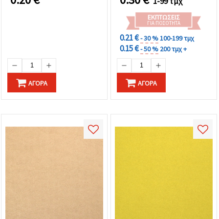
1-99 τμχ
ΕΚΠΤΏΣΕΙΣ
ΓΙΑ ΠΟΣΌΤΗΤΑ
0.21 €
- 30 %
100-199 τμχ
0.15 €
- 50 %
200 τμχ +
ΑΓΟΡΆ
ΑΓΟΡΆ