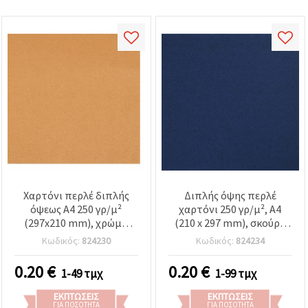
Χαρτόνι περλέ διπλής
Διπλής όψης περλέ
όψεως A4 250 γρ/μ²
χαρτόνι 250 γρ/μ², A4
(297x210 mm), χρώμα
(210 x 297 mm), σκούρο
χαλκού - 1 τεμ.
μπλε - 1 τεμ.
Κωδικός:
824230
Κωδικός:
824234
0.20
€
0.20
€
1-49 τμχ
1-99 τμχ
ΕΚΠΤΏΣΕΙΣ
ΕΚΠΤΏΣΕΙΣ
ΓΙΑ ΠΟΣΌΤΗΤΑ
ΓΙΑ ΠΟΣΌΤΗΤΑ