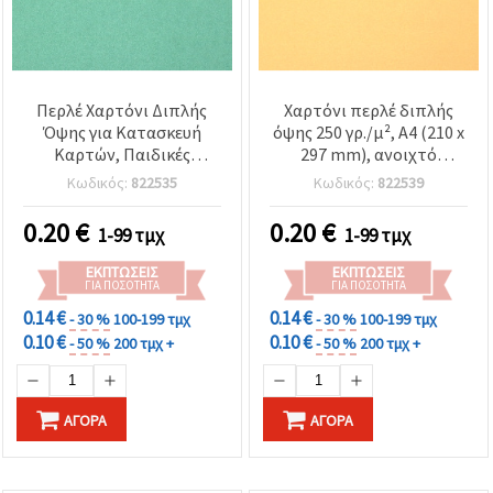
Περλέ Χαρτόνι Διπλής
Χαρτόνι περλέ διπλής
Όψης για Κατασκευή
όψης 250 γρ./μ², A4 (210 x
Καρτών, Παιδικές
297 mm), ανοιχτό
Χειροτεχνίες &
κίτρινο - 1 τεμ.
Κωδικός:
822535
Κωδικός:
822539
Διακόσμηση, 250 γρ/μ²,
A4 (210x297 mm),
0.20
€
0.20
€
1-99 τμχ
1-99 τμχ
Τιρκουάζ - 1 φύλλο
ΕΚΠΤΏΣΕΙΣ
ΕΚΠΤΏΣΕΙΣ
ΓΙΑ ΠΟΣΌΤΗΤΑ
ΓΙΑ ΠΟΣΌΤΗΤΑ
0.14 €
0.14 €
- 30 %
100-199 τμχ
- 30 %
100-199 τμχ
0.10 €
0.10 €
- 50 %
200 τμχ +
- 50 %
200 τμχ +
ΑΓΟΡΆ
ΑΓΟΡΆ