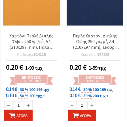
Χαρτόνι Περλέ Διπλής
Περλέ Χαρτόνι Διπλής
Όψης 250 γρ./μ², A4
Όψης 250 γρ./μ², A4
(210x297 mm), Παλαιό
(210x297 mm), Σκούρο
Χρυσό - 1 τεμ.
Μπλε - 1 τεμ.
Κωδικός:
824226
Κωδικός:
824228
0.20
€
0.20
€
1-99 τμχ
1-99 τμχ
ΕΚΠΤΏΣΕΙΣ
ΕΚΠΤΏΣΕΙΣ
ΓΙΑ ΠΟΣΌΤΗΤΑ
ΓΙΑ ΠΟΣΌΤΗΤΑ
0.14 €
0.14 €
- 30 %
100-199 τμχ
- 30 %
100-199 τμχ
0.10 €
0.10 €
- 50 %
200 τμχ +
- 50 %
200 τμχ +
ΑΓΟΡΆ
ΑΓΟΡΆ