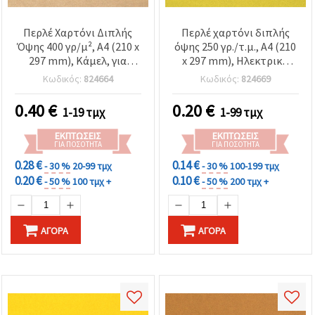
Περλέ Χαρτόνι Διπλής
Περλέ χαρτόνι διπλής
Όψης 400 γρ/μ², A4 (210 x
όψης 250 γρ./τ.μ., A4 (210
297 mm), Κάμελ, για
x 297 mm), Ηλεκτρικό
χειροτεχνίες &
Κίτρινο - 1 τεμάχιο
Κωδικός:
824664
Κωδικός:
824669
scrapbooking - 1 τεμάχιο
0.40
€
0.20
€
1-19 τμχ
1-99 τμχ
ΕΚΠΤΏΣΕΙΣ
ΕΚΠΤΏΣΕΙΣ
ΓΙΑ ΠΟΣΌΤΗΤΑ
ΓΙΑ ΠΟΣΌΤΗΤΑ
0.28 €
0.14 €
- 30 %
20-99 τμχ
- 30 %
100-199 τμχ
0.20 €
0.10 €
- 50 %
100 τμχ +
- 50 %
200 τμχ +
ΑΓΟΡΆ
ΑΓΟΡΆ