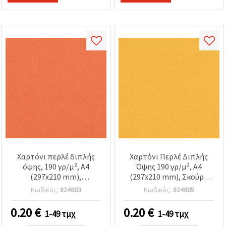
Χαρτόνι περλέ διπλής
Χαρτόνι Περλέ Διπλής
όψης, 190 γρ/μ², A4
Όψης 190 γρ/μ², A4
(297x210 mm),
(297x210 mm), Σκούρο
πορτοκαλί - 1 φύλλο
Κίτρινο – 1 Φύλλο
Κωδικός:
824603
Κωδικός:
824605
0.20
€
0.20
€
1-49 τμχ
1-49 τμχ