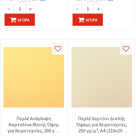
ΑΓΟΡΆ
ΑΓΟΡΆ
Περλέ Ανάγλυφη
Περλέ Χαρτόνι Διπλής
Καρτολίνα Μονής Όψης
Όψεως για Χειροτεχνίες,
για Χειροτεχνίες, 200 γρ./
250 γρ/μ², A4 (210x297