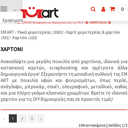
0
Χρησιμοποιούμε
ΔΩΡΕΑΝ Μεταφορικά για παραγγελίες άνω των 80 € !
+306907161417
cookies
EM ART
›
Υλικά χειροτεχνίας
(5501)
›
Χαρτί χειροτεχνίας & χαρτόνι
🍪
(951)
›
Χαρτόνι
(103)
Χρησιμοποιούμε
cookies και
ΧΑΡΤΌΝΙ
παρόμοιες
τεχνολογίες
για να
Ανακαλύψτε μια μεγάλη ποικιλία από χαρτόνια, ιδανικά για
διασφαλίσουμε
τη σωστή
κατασκευή καρτών, scrapbooking και αμέτρητα άλλα
λειτουργία
δημιουργικά έργα! Εξερευνήστε τη μοναδική συλλογή της EM
του
ART με ποικιλία υφών και φινιρισμάτων, όπως περλέ,
ιστότοπου,
να
ανάγλυφο, μπροκάρ, σουέτ, ολογραφικό, μεταλλικό, καθώς
βελτιώσουμε
και μια πλήρη γκάμα κλασικών χρωμάτων. Βρείτε το ιδανικό
την
χαρτόνι για τις DIY δημιουργίες σας σε προσιτές τιμές!
εμπειρία
σας και, με
τη
συγκατάθεσή
σας, να
‹
1
2
3
›
αναλύουμε
104 αντικείμενα | σελίδες 1/3
την