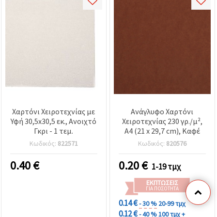
Χαρτόνι Χειροτεχνίας με
Ανάγλυφο Χαρτόνι
Υφή 30,5x30,5 εκ., Ανοιχτό
Χειροτεχνίας 230 γρ./μ²,
Γκρι - 1 τεμ.
A4 (21 x 29,7 cm), Καφέ
Κωδικός:
822571
Κωδικός:
820576
0.40
€
0.20
€
1-19 τμχ
ΕΚΠΤΏΣΕΙΣ
ΓΙΑ ΠΟΣΌΤΗΤΑ
0.14 €
- 30 %
20-99 τμχ
0.12 €
- 40 %
100 τμχ +