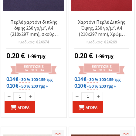
Περλέ χαρτόνι διπλής
Χαρτόνι Περλέ Διπλής
όψης 250 γρ/μ², A4
Όψης, 250 γρ/μ², A4
(210x297 mm), σκούρο
(210x297 mm), Χρώμα
μωβ - 1 τεμ.
Μπορντό - 1 τεμ.
Κωδικός:
824674
Κωδικός:
824269
0.20
€
0.20
€
1-99 τμχ
1-99 τμχ
ΕΚΠΤΏΣΕΙΣ
ΕΚΠΤΏΣΕΙΣ
ΓΙΑ ΠΟΣΌΤΗΤΑ
ΓΙΑ ΠΟΣΌΤΗΤΑ
0.14 €
0.14 €
- 30 %
100-199 τμχ
- 30 %
100-199 τμχ
0.10 €
0.10 €
- 50 %
200 τμχ +
- 50 %
200 τμχ +
ΑΓΟΡΆ
ΑΓΟΡΆ