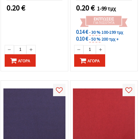
0.20
€
0.20
€
1-99 τμχ
ΕΚΠΤΏΣΕΙΣ
ΓΙΑ ΠΟΣΌΤΗΤΑ
0.14 €
- 30 %
100-199 τμχ
0.10 €
- 50 %
200 τμχ +
ΑΓΟΡΆ
ΑΓΟΡΆ