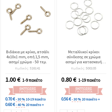
Βιδάκια με κρίκο, ατσάλι
Μεταλλικοί κρίκοι
4x10x1 mm, οπή 1,5 mm,
σύνδεσης σε χρώμα
ασημί χρώμα - 50 τεμ.
ασημί για κατασκευή
κοσμημάτων, 9x1.2 mm -
Κωδικός:
526141
Κωδικός:
500105
100 τεμάχια
1.00
€
0.80
€
1-9 πακέτο
1-19 πακέτο
ΕΚΠΤΏΣΕΙΣ
ΕΚΠΤΏΣΕΙΣ
ΓΙΑ ΠΟΣΌΤΗΤΑ
ΓΙΑ ΠΟΣΌΤΗΤΑ
0.70 €
0.56 €
- 30 %
10-19 πακέτο
- 30 %
20 πακέτο +
0.60 €
- 40 %
20 πακέτο +