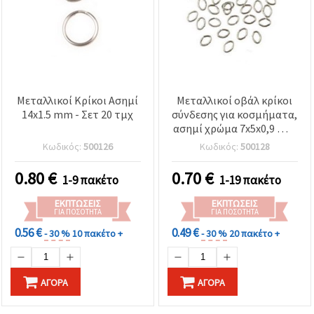
Μεταλλικοί Κρίκοι Ασημί
Μεταλλικοί οβάλ κρίκοι
14x1.5 mm - Σετ 20 τμχ
σύνδεσης για κοσμήματα,
ασημί χρώμα 7x5x0,9 mm
- 200 τεμάχια
Κωδικός:
500126
Κωδικός:
500128
0.80
€
0.70
€
1-9 πακέτο
1-19 πακέτο
ΕΚΠΤΏΣΕΙΣ
ΕΚΠΤΏΣΕΙΣ
ΓΙΑ ΠΟΣΌΤΗΤΑ
ΓΙΑ ΠΟΣΌΤΗΤΑ
0.56 €
0.49 €
- 30 %
10 πακέτο +
- 30 %
20 πακέτο +
ΑΓΟΡΆ
ΑΓΟΡΆ