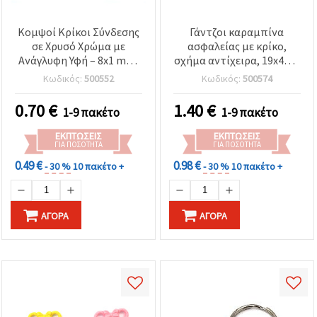
Κομψοί Κρίκοι Σύνδεσης
Γάντζοι καραμπίνα
σε Χρυσό Χρώμα με
ασφαλείας με κρίκο,
Ανάγλυφη Υφή – 8x1 mm,
σχήμα αντίχειρα, 19x42x2
Κλειστοί, Συσκευασία 50
mm, εσωτερική οπή
Κωδικός:
500552
Κωδικός:
500574
τεμ. για DIY Κατασκευή
10x25 mm, μικτά
Κοσμημάτων
χρώματα – 5 τεμ.
0.70
€
1.40
€
1-9 πακέτο
1-9 πακέτο
ΕΚΠΤΏΣΕΙΣ
ΕΚΠΤΏΣΕΙΣ
ΓΙΑ ΠΟΣΌΤΗΤΑ
ΓΙΑ ΠΟΣΌΤΗΤΑ
0.49 €
0.98 €
- 30 %
10 πακέτο +
- 30 %
10 πακέτο +
ΑΓΟΡΆ
ΑΓΟΡΆ