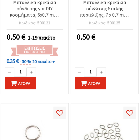
Μεταλλικά κρικάκια
Μεταλλικά κρικάκια
σύνδεσης για DIY
σύνδεσης διπλής
κοσμήματα, 6x0,7 mm,
περιέλιξης, 7 x 0,7 mm,
χρώμα αντικέ χαλκού -
ασημί χρώμα, ±10 γρ.
Κωδικός:
500121
Κωδικός:
500125
200 τεμάχια
(~100 τεμ.)
0.50
€
0.50
€
1-19 πακέτο
ΕΚΠΤΏΣΕΙΣ
ΓΙΑ ΠΟΣΌΤΗΤΑ
0.35 €
- 30 %
20 πακέτο +
ΑΓΟΡΆ
ΑΓΟΡΆ