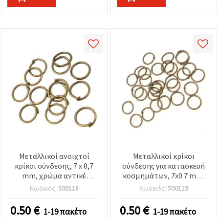
Μεταλλικοί ανοιχτοί
Μεταλλικοί κρίκοι
κρίκοι σύνδεσης, 7 x 0,7
σύνδεσης για κατασκευή
mm, χρώμα αντικέ
κοσμημάτων, 7x0.7 mm,
μπρονζέ - 200 τεμ.
χρώμα αντικέ χαλκού -
Κωδικός:
500118
Κωδικός:
500119
200 τεμ.
0.50
€
0.50
€
1-19 πακέτο
1-19 πακέτο