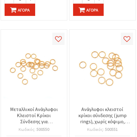
ΑΓΟΡΆ
ΑΓΟΡΆ
Μεταλλικοί Ανάγλυφοι
Ανάγλυφοι κλειστοί
Κλειστοί Κρίκοι
κρίκοι σύνδεσης (jump
Σύνδεσης για
rings), χωρίς κόψιμο,
Κοσμήματα, Χρυσό
15x1.5 mm, χρυσό χρώμα
Κωδικός:
500550
Κωδικός:
500551
Χρώμα 10x1 mm –
– 50 τεμ.