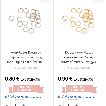
Ανάγλυφα Κλειστά
Κομψά ανάγλυφα
Κρικάκια Σύνδεσης
κρικάκια σύνδεσης
Κοσμηματοποιίας 10x1
κλειστού τύπου σε χρυσό
mm, Ασημί - 50 τεμ.
χρώμα – 12x1 mm,
Κωδικός:
500548
Κωδικός:
500549
συσκευασία 50 τεμ., για
δημιουργία κοσμημάτων
0.80
€
0.90
€
1-9 πακέτο
1-9 πακέτο
(DIY)
ΕΚΠΤΏΣΕΙΣ
ΕΚΠΤΏΣΕΙΣ
ΓΙΑ ΠΟΣΌΤΗΤΑ
ΓΙΑ ΠΟΣΌΤΗΤΑ
0.56 €
0.63 €
- 30 %
10 πακέτο +
- 30 %
10 πακέτο +