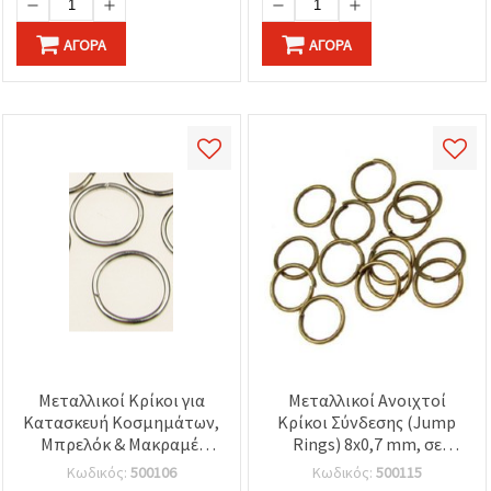
ΑΓΟΡΆ
ΑΓΟΡΆ
Μεταλλικοί Κρίκοι για
Μεταλλικοί Ανοιχτοί
Κατασκευή Κοσμημάτων,
Κρίκοι Σύνδεσης (Jump
Μπρελόκ & Μακραμέ,
Rings) 8x0,7 mm, σε
Ασημί, 16x1,5 mm -
χρώμα Αντικέ Μπρονζέ,
Κωδικός:
500106
Κωδικός:
500115
Συσκευασία 50 τεμ.
για κατασκευή