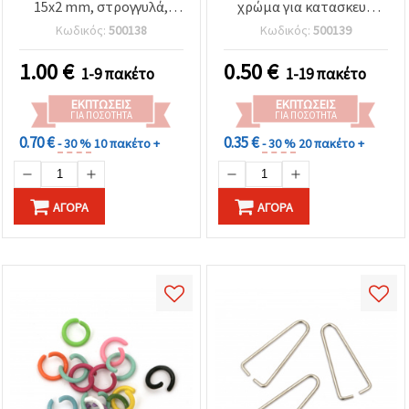
15x2 mm, στρογγυλά,
χρώμα για κατασκευή
ασημί, για χειροποίητα
κοσμημάτων, 8 x 0,7 mm
Κωδικός:
500138
Κωδικός:
500139
σκουλαρίκια, βραχιόλια
- 200 τεμ.
και κολιέ, 50 τεμ.
1.00
€
0.50
€
1-9 πακέτο
1-19 πακέτο
ΕΚΠΤΏΣΕΙΣ
ΕΚΠΤΏΣΕΙΣ
ΓΙΑ ΠΟΣΌΤΗΤΑ
ΓΙΑ ΠΟΣΌΤΗΤΑ
0.70 €
0.35 €
- 30 %
10 πακέτο +
- 30 %
20 πακέτο +
ΑΓΟΡΆ
ΑΓΟΡΆ