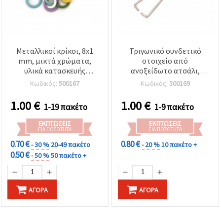
Μεταλλικοί κρίκοι, 8x1
Τριγωνικό συνδετικό
mm, μικτά χρώματα,
στοιχείο από
υλικά κατασκευής
ανοξείδωτο ατσάλι,
κοσμημάτων,
ασημί χρώμα, 30×13×1
Κωδικός:
500167
Κωδικός:
500169
συσκευασία 50 τεμ.
mm - 10 τεμάχια
1.00
€
1.00
€
1-19 πακέτο
1-9 πακέτο
ΕΚΠΤΏΣΕΙΣ
ΕΚΠΤΏΣΕΙΣ
ΓΙΑ ΠΟΣΌΤΗΤΑ
ΓΙΑ ΠΟΣΌΤΗΤΑ
0.70 €
0.80 €
- 30 %
20-49 πακέτο
- 20 %
10 πακέτο +
0.50 €
- 50 %
50 πακέτο +
ΑΓΟΡΆ
ΑΓΟΡΆ