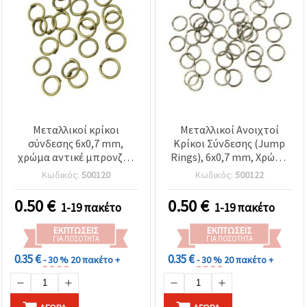
Μεταλλικοί κρίκοι
Μεταλλικοί Ανοιχτοί
σύνδεσης 6x0,7 mm,
Κρίκοι Σύνδεσης (Jump
χρώμα αντικέ μπρονζέ -
Rings), 6x0,7 mm, Χρώμα
200 τεμ.
Γραφίτη - 200 τεμ.
Κωδικός:
500120
Κωδικός:
500122
0.50
€
0.50
€
1-19 πακέτο
1-19 πακέτο
ΕΚΠΤΏΣΕΙΣ
ΕΚΠΤΏΣΕΙΣ
ΓΙΑ ΠΟΣΌΤΗΤΑ
ΓΙΑ ΠΟΣΌΤΗΤΑ
0.35 €
0.35 €
- 30 %
20 πακέτο +
- 30 %
20 πακέτο +