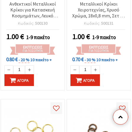
Ανθεκτικοί Μεταλλικοί
Μεταλλικοί Κρίκοι
Κρίκοι για Κατασκευή
Χειροτεχνίας, Χρυσό
Κοσμημάτων, Λευκό
Χρώμα, 18x0,8 mm, Σετ 10
Χρώμα, 18 x 0,8 mm – Σετ
τεμ.
Κωδικός:
500130
Κωδικός:
500131
10 τεμ., Ιδανικοί για DIY &
Χειροποίητες
1.00
€
1.00
€
1-9 πακέτο
1-9 πακέτο
Δημιουργίες
ΕΚΠΤΏΣΕΙΣ
ΕΚΠΤΏΣΕΙΣ
ΓΙΑ ΠΟΣΌΤΗΤΑ
ΓΙΑ ΠΟΣΌΤΗΤΑ
0.80 €
0.70 €
- 20 %
10 πακέτο +
- 30 %
10 πακέτο +
ΑΓΟΡΆ
ΑΓΟΡΆ