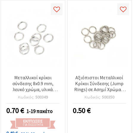
Μεταλλικοί κρίκοι
Αξιόπιστοι Μεταλλικοί
σύνδεσης 8x0.9 mm,
Κρίκοι Σύνδεσης (Jump
λευκό χρώμα, υλικά
Rings) σε Ασημί Χρώμα –
κατασκευής κοσμημάτων
9x1 mm, Συσκευασία 100
Κωδικός:
500349
Κωδικός:
500350
– συσκευασία 200 τεμ.
τεμ. για DIY Κατασκευές
Κοσμημάτων
0.70
€
0.50
€
1-19 πακέτο
ΕΚΠΤΏΣΕΙΣ
ΓΙΑ ΠΟΣΌΤΗΤΑ