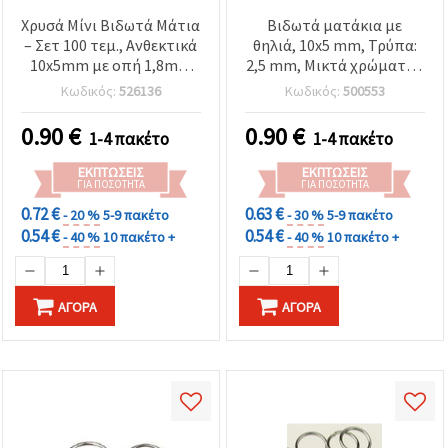
καθορίστε
τις
Χρυσά Μίνι Βιδωτά Μάτια
Βιδωτά ματάκια με
προτιμήσεις
– Σετ 100 τεμ., Ανθεκτικά
θηλιά, 10x5 mm, Τρύπα:
σας στις
10x5mm με οπή 1,8mm
2,5 mm, Μικτά χρώματα -
ρυθμίσεις
επιλέγοντας
για κοσμηματοποίηση &
100 τεμ.
Κωδικός:
526136
Κωδικός:
500553
το
χειροτεχνίες
δεδομένο
τύπο
0.90
€
0.90
€
1-4 πακέτο
1-4 πακέτο
cookies και
κάνοντας
ΕΚΠΤΏΣΕΙΣ
ΕΚΠΤΏΣΕΙΣ
κλικ στο
ΓΙΑ ΠΟΣΌΤΗΤΑ
ΓΙΑ ΠΟΣΌΤΗΤΑ
κουμπί
Αποθήκευση.
0.72 €
0.63 €
- 20 %
5-9 πακέτο
- 30 %
5-9 πακέτο
0.54 €
0.54 €
- 40 %
10 πακέτο +
- 40 %
10 πακέτο +
Στον
ιστότοπο!
ΑΓΟΡΆ
ΑΓΟΡΆ
Ρυθμίσεις