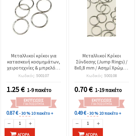
Μεταλλικοί κρίκοι για
Μεταλλικοί Κρίκοι
κατασκευή κοσμημάτων,
Σύνδεσης (Jump Rings) /
χειροτεχνίες & μπρελόκ /
8x0,8 mm / Ασημί Χρώμα /
Ασημί χρώμα / 20x2 mm /
200 τεμ.
Κωδικός:
500107
Κωδικός:
500108
50 τεμ.
1.25
€
0.70
€
1-9 πακέτο
1-19 πακέτο
ΕΚΠΤΏΣΕΙΣ
ΕΚΠΤΏΣΕΙΣ
ΓΙΑ ΠΟΣΌΤΗΤΑ
ΓΙΑ ΠΟΣΌΤΗΤΑ
0.87 €
0.49 €
- 30 %
10 πακέτο +
- 30 %
20 πακέτο +
ΑΓΟΡΆ
ΑΓΟΡΆ