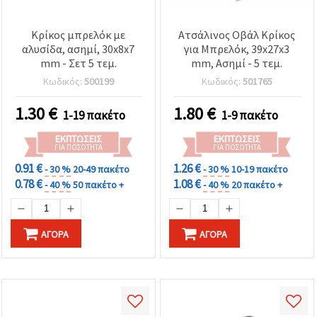
Κρίκος μπρελόκ με
Ατσάλινος Οβάλ Κρίκος
αλυσίδα, ασημί, 30x8x7
για Μπρελόκ, 39x27x3
mm - Σετ 5 τεμ.
mm, Ασημί - 5 τεμ.
Κωδικός:
500199
Κωδικός:
501765
1.30
€
1.80
€
1-19 πακέτο
1-9 πακέτο
ΕΚΠΤΏΣΕΙΣ
ΕΚΠΤΏΣΕΙΣ
ΓΙΑ ΠΟΣΌΤΗΤΑ
ΓΙΑ ΠΟΣΌΤΗΤΑ
0.91 €
1.26 €
- 30 %
20-49 πακέτο
- 30 %
10-19 πακέτο
0.78 €
1.08 €
- 40 %
50 πακέτο +
- 40 %
20 πακέτο +
ΑΓΟΡΆ
ΑΓΟΡΆ