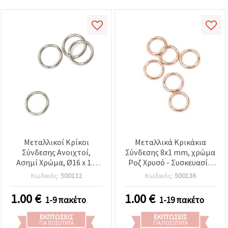
Μεταλλικοί Κρίκοι
Μεταλλικά Κρικάκια
Σύνδεσης Ανοιχτοί,
Σύνδεσης 8x1 mm, χρώμα
Ασημί Χρώμα, Ø16 x 1.2
Ροζ Χρυσό - Συσκευασία
mm, Σετ 50 τεμ., για
200 τεμ.
Κωδικός:
500132
Κωδικός:
500136
Μπρελόκ,
Κοσμηματοδημιουργία,
1.00
€
1.00
€
1-9 πακέτο
1-19 πακέτο
DIY & Χειροποίητες
Κατασκευές
ΕΚΠΤΏΣΕΙΣ
ΕΚΠΤΏΣΕΙΣ
ΓΙΑ ΠΟΣΌΤΗΤΑ
ΓΙΑ ΠΟΣΌΤΗΤΑ