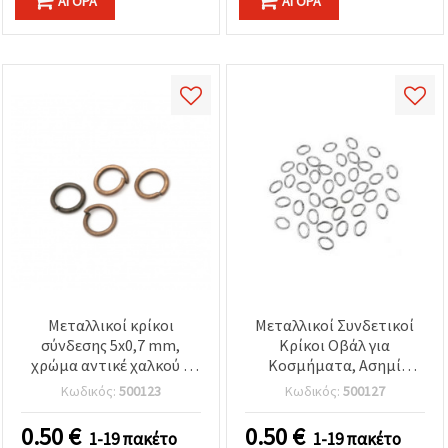
ΑΓΟΡΆ
ΑΓΟΡΆ
Μεταλλικοί κρίκοι
Μεταλλικοί Συνδετικοί
σύνδεσης 5x0,7 mm,
Κρίκοι Οβάλ για
χρώμα αντικέ χαλκού –
Κοσμήματα, Ασημί
Υλικά κοσμηματοποιίας,
5x4x0,7 mm - 200 τεμ.
Κωδικός:
500123
Κωδικός:
500127
200 τεμ.
0.50
€
0.50
€
1-19 πακέτο
1-19 πακέτο