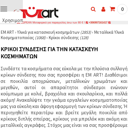
0
Χρησιμοποιούμε
ΔΩΡΕΑΝ Μεταφορικά για παραγγελίες άνω των 80 € !
+306907161417
cookies
EM ART
›
Υλικά για κατασκευή κοσμημάτων
(2853)
›
Μεταλλικά Υλικά
🍪
Κοσμηματοποιίας
(1068)
›
Κρίκοι σύνδεσης
(128)
Χρησιμοποιούμε
cookies και
ΚΡΊΚΟΙ ΣΎΝΔΕΣΗΣ ΓΙΑ ΤΗΝ ΚΑΤΑΣΚΕΥΉ
παρόμοιες
τεχνολογίες
ΚΟΣΜΗΜΆΤΩΝ
για να
διασφαλίσουμε
τη σωστή
Συνδέστε τα κοσμήματα σας εύκολα με την πλούσια συλλογή
λειτουργία
κρίκων σύνδεσης που σας προσφέρει η EM ART! Διαθέσιμοι
του
ιστότοπου,
σε ποικιλία αποχρώσεων, μεταλλικών χρωμάτων και
να
μεγεθών, αυτοί οι απαραίτητοι σύνδεσμοι ενώνουν
βελτιώσουμε
κούμπωμα με κολιέ, βραχιόλια και σκουλαρίκια, και πολλά
την
εμπειρία
ακόμη! Ανακαλύψτε την γκάμα εργαλείων κοσμηματοποιίας
σας και, με
μας για εύκολη και άψογη εφαρμογή των κρίκων σύνδεσης. Ή
τη
περιηγηθείτε περαιτέρω και βρείτε μεγάλη ποικιλία από
συγκατάθεσή
σας, να
κρίκους διπλής σπείρας, κρίκους για μπρελόκ και ακόμη και
αναλύουμε
μεταλλικές αγκράφες. Στόχος μας είναι να σας προσφέρουμε
την