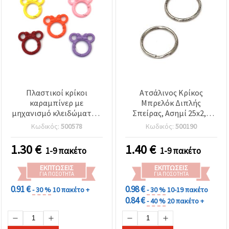
Πλαστικοί κρίκοι
Ατσάλινος Κρίκος
καραμπίνερ με
Μπρελόκ Διπλής
μηχανισμό κλειδώματος,
Σπείρας, Ασημί 25x2,5
σε σχήμα ποντικιού με
mm – 20 τεμ. για κλειδιά
Κωδικός:
500578
Κωδικός:
500190
φιόγκο, 38 x 35 x 4 mm,
& χειροτεχνίες DIY
εσωτερικό άνοιγμα 19
1.30
€
1.40
€
1-9 πακέτο
1-9 πακέτο
mm, μικτά έντονα
χρώματα, 2 τεμ. – για
ΕΚΠΤΏΣΕΙΣ
ΕΚΠΤΏΣΕΙΣ
μπρελόκ, τσάντες και
ΓΙΑ ΠΟΣΌΤΗΤΑ
ΓΙΑ ΠΟΣΌΤΗΤΑ
διακοσμήσεις
0.91 €
0.98 €
- 30 %
10 πακέτο +
- 30 %
10-19 πακέτο
0.84 €
- 40 %
20 πακέτο +