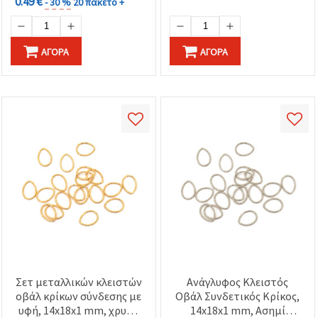
0.49 €
- 30 %
20 πακέτο +
ΑΓΟΡΆ
ΑΓΟΡΆ
Σετ μεταλλικών κλειστών
Ανάγλυφος Κλειστός
οβάλ κρίκων σύνδεσης με
Οβάλ Συνδετικός Κρίκος,
υφή, 14x18x1 mm, χρυσό
14x18x1 mm, Ασημί