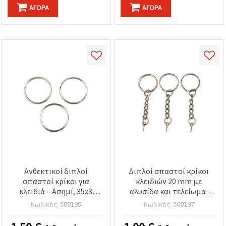
ΑΓΟΡΆ
ΑΓΟΡΆ
Ανθεκτικοί διπλοί
Διπλοί σπαστοί κρίκοι
σπαστοί κρίκοι για
κλειδιών 20 mm με
κλειδιά – Ασημί, 35x3
αλυσίδα και τελείωμα,
mm, Σετ 20 τεμ. για DIY &
ασημί – συσκευασία 10
Κωδικός:
500195
Κωδικός:
500197
χειροτεχνίες
τεμ.