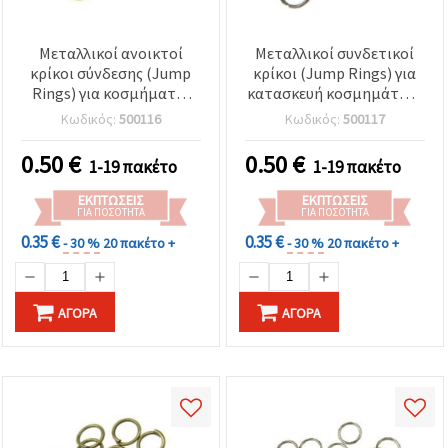
Μεταλλικοί ανοικτοί
Μεταλλικοί συνδετικοί
κρίκοι σύνδεσης (Jump
κρίκοι (Jump Rings) για
Rings) για κοσμήματα,
κατασκευή κοσμημάτων,
χρώμα αντικέ χαλκού,
χρώμα γραφίτη, 8x0,7
Κωδικός:
500116
Κωδικός:
500117
8x0,7 mm - 200 τεμ.
mm, 200 τεμ.
0.50
€
0.50
€
1-19 πακέτο
1-19 πακέτο
ΕΚΠΤΏΣΕΙΣ
ΕΚΠΤΏΣΕΙΣ
ΓΙΑ ΠΟΣΌΤΗΤΑ
ΓΙΑ ΠΟΣΌΤΗΤΑ
0.35 €
0.35 €
- 30 %
20 πακέτο +
- 30 %
20 πακέτο +
ΑΓΟΡΆ
ΑΓΟΡΆ