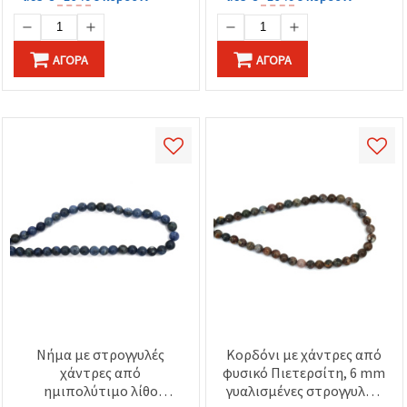
ΑΓΟΡΆ
ΑΓΟΡΆ
Νήμα με στρογγυλές
Κορδόνι με χάντρες από
χάντρες από
φυσικό Πιετερσίτη, 6 mm
ημιπολύτιμο λίθο
γυαλισμένες στρογγυλές,