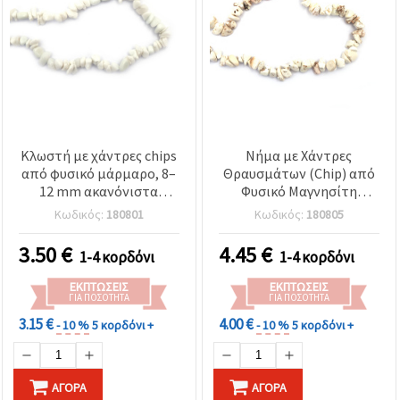
Κλωστή με χάντρες chips
Νήμα με Χάντρες
από φυσικό μάρμαρο, 8–
Θραυσμάτων (Chip) από
12 mm ακανόνιστα
Φυσικό Μαγνησίτη
nuggets, ~90 cm (λευκό/
Ποιότητας A, 8–12 mm ~
Κωδικός:
180801
Κωδικός:
180805
γκρι) – για κατασκευή
90 cm
κοσμημάτων, beading &
3.50
€
4.45
€
1-4 κορδόνι
1-4 κορδόνι
DIY χειροτεχνίες
ΕΚΠΤΏΣΕΙΣ
ΕΚΠΤΏΣΕΙΣ
ΓΙΑ ΠΟΣΌΤΗΤΑ
ΓΙΑ ΠΟΣΌΤΗΤΑ
3.15 €
4.00 €
- 10 %
5 κορδόνι +
- 10 %
5 κορδόνι +
ΑΓΟΡΆ
ΑΓΟΡΆ