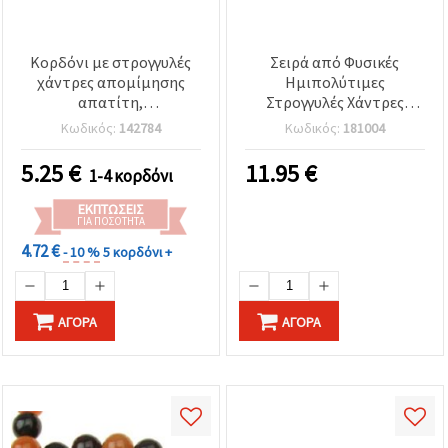
Κορδόνι με στρογγυλές
Σειρά από Φυσικές
χάντρες απομίμησης
Ημιπολύτιμες
απατίτη,
Στρογγυλές Χάντρες
γαλαζοπράσινες
Αζουρίτης-Μαλαχίτης,
Κωδικός:
142784
Κωδικός:
181004
εμπνευσμένες από τον
Ø10 mm, ~39 τεμ.
ωκεανό, 10 mm, περ. 38
5.25
€
11.95
€
1-4 κορδόνι
τεμ. – Γυαλισμένες, όψη
πολύτιμου λίθου για
ΕΚΠΤΏΣΕΙΣ
κατασκευή κοσμημάτων
ΓΙΑ ΠΟΣΌΤΗΤΑ
& DIY χειροτεχνίες
4.72 €
- 10 %
5 κορδόνι +
ΑΓΟΡΆ
ΑΓΟΡΆ