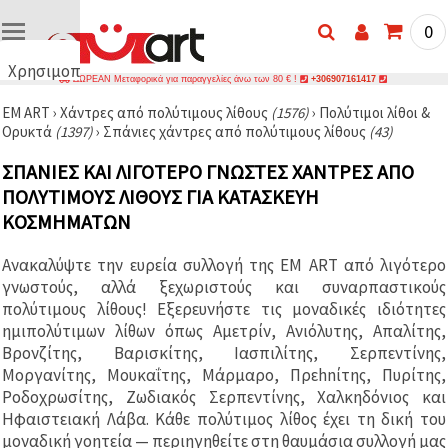
0
Χρησιμοποιούμε
ΔΩΡΕΑΝ Μεταφορικά για παραγγελίες άνω των 80 € !
+306907161417
cookies
EM ART
›
Χάντρες από πολύτιμους λίθους
(1576)
›
Πολύτιμοι λίθοι &
🍪
Ορυκτά
(1397)
›
Σπάνιες χάντρες από πολύτιμους λίθους
(43)
Χρησιμοποιούμε
cookies και
ΣΠΆΝΙΕΣ ΚΑΙ ΛΙΓΌΤΕΡΟ ΓΝΩΣΤΈΣ ΧΆΝΤΡΕΣ ΑΠΌ
παρόμοιες
τεχνολογίες
ΠΟΛΎΤΙΜΟΥΣ ΛΊΘΟΥΣ ΓΙΑ ΚΑΤΑΣΚΕΥΉ
για να
διασφαλίσουμε
ΚΟΣΜΗΜΆΤΩΝ
τη σωστή
λειτουργία
Ανακαλύψτε την ευρεία συλλογή της EM ART από λιγότερο
του
ιστότοπου,
γνωστούς, αλλά ξεχωριστούς και συναρπαστικούς
να
πολύτιμους λίθους! Εξερευνήστε τις μοναδικές ιδιότητες
βελτιώσουμε
ημιπολύτιμων λίθων όπως Αμετρίν, Ανιόλυτης, Απαλίτης,
την
εμπειρία
Βρονζίτης, Βαρισκίτης, Ιασπιλίτης, Σερπεντίνης,
σας και, με
Μοργανίτης, Μουκαΐτης, Μάρμαρο, Πρεhnίτης, Πυρίτης,
τη
συγκατάθεσή
Ροδοχρωσίτης, Ζωδιακός Σερπεντίνης, Χαλκηδόνιος και
σας, να
Ηφαιστειακή Λάβα. Κάθε πολύτιμος λίθος έχει τη δική του
αναλύουμε
μοναδική γοητεία — περιηγηθείτε στη θαυμάσια συλλογή μας
την