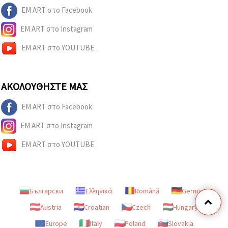
EM ART στο Facebook
EM ART στο Instagram
EM ART στο YOUTUBE
ΑΚΟΛΟΥΘΉΣΤΕ ΜΑΣ
EM ART στο Facebook
EM ART στο Instagram
EM ART στο YOUTUBE
Български
Ελληνικά
Română
Germany
Austria
Croatian
Czech
Hungary
Europe
Italy
Poland
Slovakia