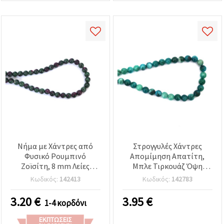
Νήμα με Χάντρες από
Στρογγυλές Χάντρες
Φυσικό Ρουμπινό
Απομίμηση Απατίτη,
Ζοϊσίτη, 8 mm Λείες
Μπλε Τιρκουάζ Όψη
Στρογγυλές ~47 τεμ.,
Πολύτιμου Λίθου, 8 mm
Κωδικός:
142413
Κωδικός:
142783
Κεντρική Διάτρηση –
— Σειρά ~47 Γυαλισμένων
Ημιπολύτιμες Χάντρες
Χαντρών για DIY
3.20
€
3.95
€
1-4 κορδόνι
για Κατασκευή
Κατασκευή Κοσμημάτων
Κοσμημάτων, Βραχιόλια
(Βραχιόλια, Κολιέ,
ΕΚΠΤΏΣΕΙΣ