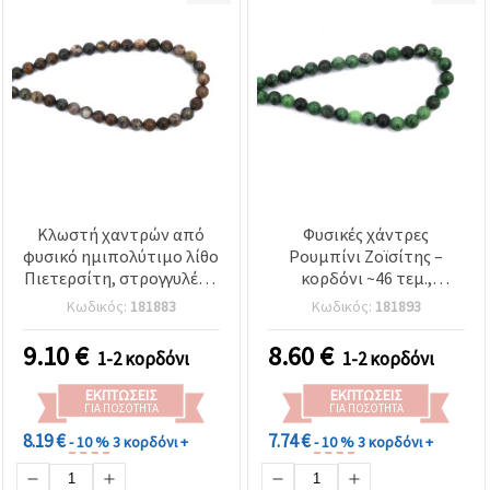
Κλωστή χαντρών από
Φυσικές χάντρες
φυσικό ημιπολύτιμο λίθο
Ρουμπίνι Ζοϊσίτης –
Πιετερσίτη, στρογγυλές 8
κορδόνι ~46 τεμ.,
mm, περίπου 48 τεμ.
στρογγυλές 8 mm
Κωδικός:
181883
Κωδικός:
181893
(μπίλια), ημιπολύτιμες,
γυαλισμένες, τρυπημένες
9.10
€
8.60
€
1-2 κορδόνι
1-2 κορδόνι
για κατασκευή
κοσμημάτων,
ΕΚΠΤΏΣΕΙΣ
ΕΚΠΤΏΣΕΙΣ
βραχιολιών & κολιέ
ΓΙΑ ΠΟΣΌΤΗΤΑ
ΓΙΑ ΠΟΣΌΤΗΤΑ
8.19 €
7.74 €
- 10 %
3 κορδόνι +
- 10 %
3 κορδόνι +