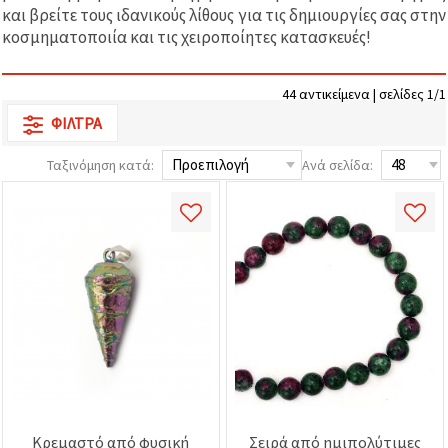
επισκεψιμότητα
και βρείτε τους ιδανικούς λίθους για τις δημιουργίες σας στην
και να
κοσμηματοποιία και τις χειροποίητες κατασκευές!
προβάλλουμε
πιο σχετικό
περιεχόμενο
και
44 αντικείμενα | σελίδες 1/1
διαφημίσεις,
μεταξύ
ΦΊΛΤΡΑ
άλλων με
τη βοήθεια
Ταξινόμηση κατά:
Ανά σελίδα:
των
συνεργατών
μας για
αναλύσεις
και
μάρκετινγκ.
Μπορείτε
να
συμφωνήσετε
να
χρησιμοποιήσετε
όλα τα
cookies
κάνοντας
κλικ στον
ιστότοπο!
Ή
Κρεμαστό από φυσική
Σειρά από ημιπολύτιμες