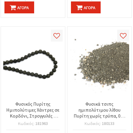
ΑΓΟΡΆ
ΑΓΟΡΆ
Φυσικός Πυρίτης
Φυσικά τσιπς
Ημιπολύτιμες Χάντρες σε
ημιπολύτιμου λίθου
Κορδόνι, Στρογγυλές 8
Πυρίτη χωρίς τρύπα, 0–1
mm ~48 τεμ.
mm, 20 γρ.
Κωδικός:
181963
Κωδικός:
180133