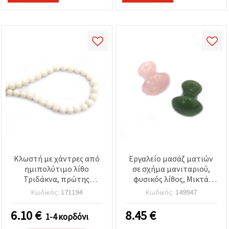
Κλωστή με χάντρες από
Εργαλείο μασάζ ματιών
ημιπολύτιμο λίθο
σε σχήμα μανιταριού,
Τριδάκνα, πρώτης
φυσικός λίθος, Μικτά
ποιότητας, στρογγυλές
χρώματα, 35~24x40 mm
Κωδικός:
171194
Κωδικός:
149947
10 mm, ~40 τεμ.
6.10
€
8.45
€
1-4 κορδόνι