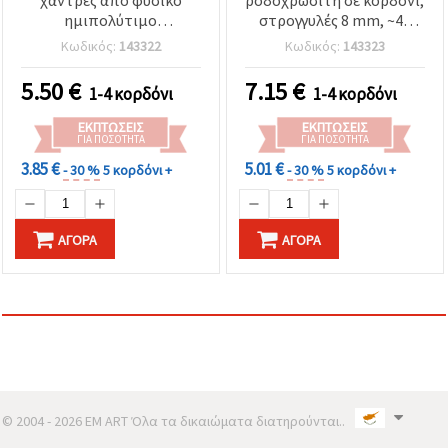
ημιπολύτιμο
στρογγυλές 8 mm, ~48
Ροδοχρωσίτη, 6 mm,
τεμ., για κατασκευή
Κωδικός:
143322
Κωδικός:
143323
περίπου 63 τεμ., για
κοσμημάτων και
κοσμήματα
φυλαχτών
5.50
€
7.15
€
1-4 κορδόνι
1-4 κορδόνι
ΕΚΠΤΏΣΕΙΣ
ΕΚΠΤΏΣΕΙΣ
ΓΙΑ ΠΟΣΌΤΗΤΑ
ΓΙΑ ΠΟΣΌΤΗΤΑ
3.85 €
5.01 €
- 30 %
5 κορδόνι +
- 30 %
5 κορδόνι +
ΑΓΟΡΆ
ΑΓΟΡΆ
© 2004 - 2026 EM ART Όλα τα δικαιώματα διατηρούνται..