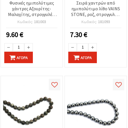
Φυσικές ημιπολύτιμες
Σειρά χαντρών από
χάντρες Αζουρίτης-
ημιπολύτιμο λίθο VAINS
Μαλαχίτης, στρογγυλές,
STONE, ροζ, στρογγυλές,
κορδόνι 8 mm, ~46 τεμ.
8 mm, ~48 τεμ. για
Κωδικός:
181003
Κωδικός:
181093
κοσμήματα &
χειροτεχνίες
9.60
€
7.30
€
ΑΓΟΡΆ
ΑΓΟΡΆ