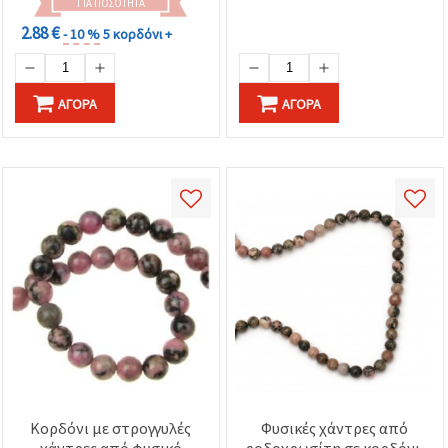
& Κολιέ
Σκουλαρίκια)
ΓΙΑ ΠΟΣΌΤΗΤΑ
2.88 €
- 10 %
5 κορδόνι +
ΑΓΟΡΆ
ΑΓΟΡΆ
Κορδόνι με στρογγυλές
Φυσικές χάντρες από
χάντρες από φυσικό
ροδοχρωσίτη σε κορδόνι,