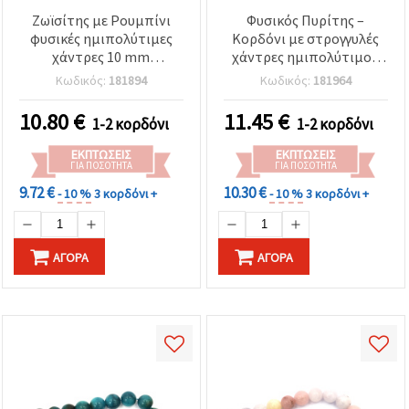
Ζωϊσίτης με Ρουμπίνι
Φυσικός Πυρίτης –
φυσικές ημιπολύτιμες
Κορδόνι με στρογγυλές
χάντρες 10 mm
χάντρες ημιπολύτιμου
περασμένες σε κορδόνι
λίθου, 10 mm, ~38 τεμ.
Κωδικός:
181894
Κωδικός:
181964
~37 τεμάχια
10.80
€
11.45
€
1-2 κορδόνι
1-2 κορδόνι
ΕΚΠΤΏΣΕΙΣ
ΕΚΠΤΏΣΕΙΣ
ΓΙΑ ΠΟΣΌΤΗΤΑ
ΓΙΑ ΠΟΣΌΤΗΤΑ
9.72 €
10.30 €
- 10 %
3 κορδόνι +
- 10 %
3 κορδόνι +
ΑΓΟΡΆ
ΑΓΟΡΆ