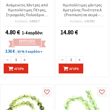
Ανάμεικτες Χάντρες από
Ημιπολύτιμες χάντρες
Ημιπολύτιμες Πέτρες,
Αμετρίνης Ποιότητα Α
Στρογγυλές Πολυεδρικές,
(Premium) σε σειρά –
Σειρά, 12~13 mm, ~28-30
Στρογγυλές 6 mm,
Κωδικός:
140017
Κωδικός:
141092
τεμ.
γυαλισμένες, περ. 62 τεμ.
– Μείξη μωβ/κίτρινου –
4.80
€
14.80
€
1-4 κορδόνι
για κατασκευή
κοσμημάτων, beading &
ΕΚΠΤΏΣΕΙΣ
DIY χειροτεχνίες
ΓΙΑ ΠΟΣΌΤΗΤΑ
3.36 €
- 30 %
5 κορδόνι +
ΑΓΟΡΆ
ΑΓΟΡΆ