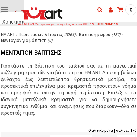
0
Χρησιμοποιούμε
ΔΩΡΕΑΝ Μεταφορικά για παραγγελίες άνω των 80 € !
+306907161417
cookies
EM ART
›
Περιστάσεις & Γιορτές
(3263)
›
Βάπτιση μωρού
(157)
›
🍪
Μενταγιόν για βάπτιση
(0)
Χρησιμοποιούμε
cookies και
ΜΕΝΤΑΓΙΌΝ ΒΆΠΤΙΣΗΣ
παρόμοιες
τεχνολογίες
για να
Γιορτάστε τη βάπτιση του παιδιού σας με τη μαγευτική
διασφαλίσουμε
τη σωστή
συλλογή κρεμαστών για βάπτιση του EM ART. Από συμβολικά
λειτουργία
φυλαχτά έως λεπτεπίλεπτα θρησκευτικά μοτίβα, τα
του
προσεκτικά επιλεγμένα μας κρεμαστά προσθέτουν νόημα
ιστότοπου,
να
και ομορφιά σε αυτήν τη ιερή περίσταση. Επιλέξτε τα
βελτιώσουμε
ιδανικά μεταλλικά κρεμαστά για να δημιουργήσετε
την
συγκινητικά ενθύμια και αναμνήσεις που διαρκούν—όλα σε
εμπειρία
σας και, με
προσιτές τιμές.
τη
συγκατάθεσή
σας, να
αναλύουμε
0 αντικείμενα | σελίδες 1/0
την