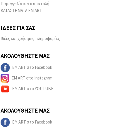
καθορίστε
Παραγγελία και αποστολή
τις
προτιμήσεις
ΚΑΤΑΣΤΗΜΑΤΑ EM ART
σας στις
ρυθμίσεις
επιλέγοντας
ΙΔΈΕΣ ΓΙΑ ΣΑΣ
το
δεδομένο
τύπο
Ιδέες και χρήσιμες πληροφορίες
cookies και
κάνοντας
κλικ στο
ΑΚΟΛΟΥΘΉΣΤΕ ΜΑΣ
κουμπί
Αποθήκευση.
EM ART στο Facebook
Στον
EM ART στο Instagram
ιστότοπο!
EM ART στο YOUTUBE
Ρυθμίσεις
ΑΚΟΛΟΥΘΉΣΤΕ ΜΑΣ
EM ART στο Facebook