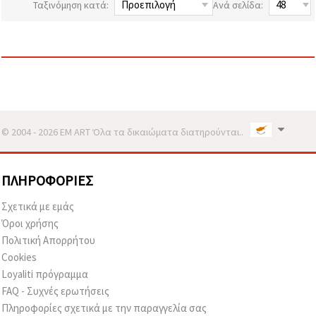
Ταξινόμηση κατά:
Ανά σελίδα:
επισκεψιμότητα
και να
προβάλλουμε
πιο σχετικό
περιεχόμενο
και
διαφημίσεις,
μεταξύ
άλλων με
τη βοήθεια
των
συνεργατών
© 2004 - 2026 EM ART Όλα τα δικαιώματα διατηρούνται..
μας για
αναλύσεις
και
μάρκετινγκ.
ΠΛΗΡΟΦΟΡΊΕΣ
Μπορείτε
να
Σχετικά με εμάς
συμφωνήσετε
Όροι χρήσης
να
χρησιμοποιήσετε
Πολιτική Απορρήτου
όλα τα
Cookies
cookies
κάνοντας
Loyaliti πρόγραμμα
κλικ στον
FAQ - Συχνές ερωτήσεις
ιστότοπο!
Ή
Πληροφορίες σχετικά με την παραγγελία σας