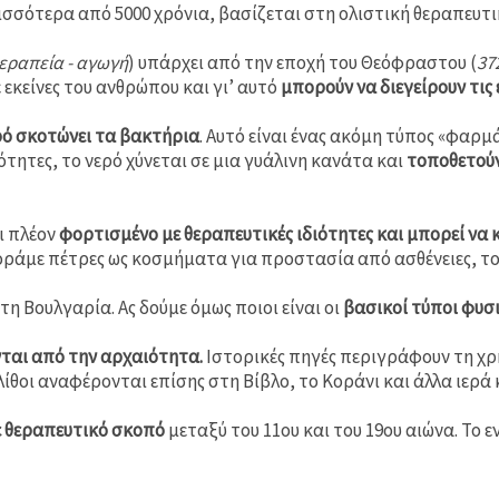
ισσότερα από 5000 χρόνια, βασίζεται στη ολιστική θεραπευτι
θεραπεία - αγωγή
) υπάρχει από την εποχή του Θεόφραστου (
37
 εκείνες του ανθρώπου και γι’ αυτό
μπορούν να διεγείρουν τις
ρό σκοτώνει τα βακτήρια
. Αυτό είναι ένας ακόμη τύπος «φαρμ
ότητες, το νερό χύνεται σε μια γυάλινη κανάτα και
τοποθετούν
αι πλέον
φορτισμένο με θεραπευτικές ιδιότητες και μπορεί να
ράμε πέτρες ως κοσμήματα για προστασία από ασθένειες, το 
η Βουλγαρία. Ας δούμε όμως ποιοι είναι οι
βασικοί τύποι φυσ
ται από την αρχαιότητα.
Ιστορικές πηγές περιγράφουν τη χρ
λίθοι αναφέρονται επίσης στη Βίβλο, το Κοράνι και άλλα ιερά 
ε θεραπευτικό σκοπό
μεταξύ του 11ου και του 19ου αιώνα. Το