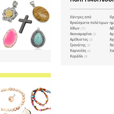
Χάντρες από
Θ
θραύσματα πολύτιμων
ημ
λίθων
Αβ
(71)
Ακουαμαρίνα
Αμ
(2)
Αμέθυστος
Αχ
(3)
Γρανάτης
Νε
(3)
Καρνεόλη
Χα
(6)
Κοράλλι
(9)