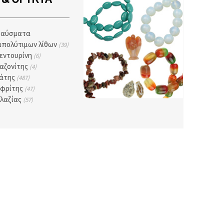
ραύσματα
ιπολύτιμων λίθων
(39)
εντουρίνη
(6)
αζονίτης
(4)
άτης
(487)
φρίτης
(47)
λαζίας
(57)