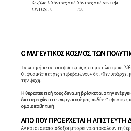
καθορίστε
Κοχύλια & Χάντρες από
Χάντρες από σεντέφι
τις
Σεντέφι
(7)
(18)
προτιμήσεις
σας στις
ρυθμίσεις
επιλέγοντας
το
δεδομένο
τύπο
cookies και
κάνοντας
Ο ΜΑΓΕΥΤΙΚΟΣ ΚΟΣΜΟΣ ΤΩΝ ΠΟΛΥΤΙ
κλικ στο
κουμπί
Αποθήκευση.
Τα κοσμήματα από φυσικούς και ημιπολύτιμους λί
Οι φυσικές πέτρες επιβεβαιώνουν ότι «δεν υπάρχει
Στον
την ψυχή
.
ιστότοπο!
Η θεραπευτική τους δύναμη βρίσκεται στην ενέργε
Ρυθμίσεις
διαταραχών στα ενεργειακά μας πεδία
. Οι φυσικές
ομοιοπαθητική
.
ΑΠΌ ΠΟΎ ΠΡΟΈΡΧΕΤΑΙ Η ΑΠΊΣΤΕΥΤΗ 
Αν και οι απαισιόδοξοι μπορεί να αποκαλούν τη θε