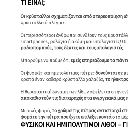
ΤΙ ΕΊΝΑΙ;
Οι κρύσταλλοι σχηματίζονται από στερεοποίηση ιό
κρυσταλλικό πλέγμα.
Οι περισσότεροι άνθρωποι συνδέουν τους κρυστάλλο
smartphones, ρολόγια ή ακόμη και υπολογιστές! Οι
ραδιοπομπούς,
τους δέκτες και τους υπολογιστές
.
Μπορούμε να πούμε ότι
εμείς επηρεάζουμε τα πάντ
Οι φυσικές και ημιπολύτιμες πέτρες
δονούνται σε μ
κρατά έναν καθαρό κρύσταλλο χαλαζία,
το ηλεκτρο
Η θεραπευτική δύναμη των λίθων οφείλεται στην εν
αποκαθιστούν τις διαταραχές στα ενεργειακά μας π
Μερικές φορές
το χρώμα της πέτρας αντιστοιχεί σ
φοράτε την πέτρα που έχετε επιλέξει κοντά
στο μέρ
ΦΥΣΙΚΟΊ ΚΑΙ ΗΜΙΠΟΛΎΤΙΜΟΙ ΛΊΘΟΙ – 