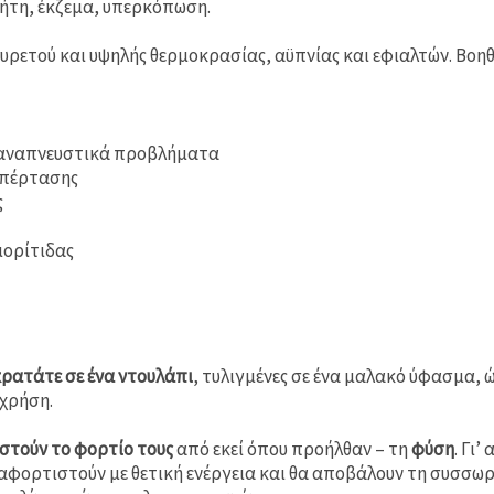
βήτη, έκζεμα, υπερκόπωση.
υρετού και υψηλής θερμοκρασίας, αϋπνίας και εφιαλτών. Βοη
 αναπνευστικά προβλήματα
υπέρτασης
ς
μορίτιδας
 κρατάτε σε ένα ντουλάπι
, τυλιγμένες σε ένα μαλακό ύφασμα, 
χρήση.
στούν το φορτίο τους
από εκεί όπου προήλθαν – τη
φύση
.
Γι’
αφορτιστούν με θετική ενέργεια και θα αποβάλουν τη συσσωρε