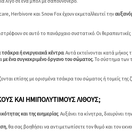
για λίγο σε ένα μπολ με σαπουνόνερο.
care, Herbivore και Snow Fox έχουν εκμεταλλευτεί την
αυξανό
ιστρέφουν σε αυτό το πανάρχαιο συστατικό. Οι θεραπευτικές 
ά τσάκρα ή ενεργειακά κέντρα
. Αυτά εκτείνονται κατά μήκος 
ι με ένα συγκεκριμένο όργανο του σώματος.
Το σύστημα των τσ
ζονται επίσης με ορισμένα τσάκρα του σώματος ή τομείς της ζ
ΟΎΣ ΚΑΙ ΗΜΙΠΟΛΎΤΙΜΟΥΣ ΛΊΘΟΥΣ;
ικότητας και της ευημερίας
. Αυξάνει τα κίνητρα, διευρύνει τη
αση
, θα σας βοηθήσει να αντιμετωπίσετε τον θυμό και τον εκν