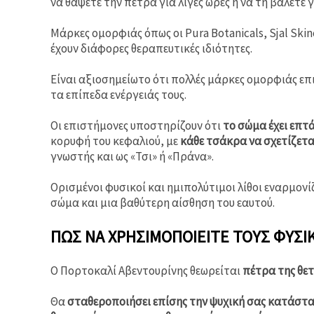
να θάψετε την πέτρα για λίγες ώρες ή να τη βάλετε 
Μάρκες ομορφιάς όπως οι Pura Botanicals, Sjal Skin
έχουν διάφορες θεραπευτικές ιδιότητες.
Είναι αξιοσημείωτο ότι πολλές μάρκες ομορφιάς επ
τα επίπεδα ενέργειάς τους.
Οι επιστήμονες υποστηρίζουν ότι
το σώμα έχει επτ
κορυφή του κεφαλιού, με
κάθε τσάκρα να σχετίζετα
γνωστής και ως «Τσι» ή «Πράνα».
Ορισμένοι φυσικοί και ημιπολύτιμοι λίθοι εναρμονί
σώμα και μια βαθύτερη αίσθηση του εαυτού.
ΠΏΣ ΝΑ ΧΡΗΣΙΜΟΠΟΙΕΊΤΕ ΤΟΥΣ ΦΥΣΙΚ
Ο Πορτοκαλί Αβεντουρίνης θεωρείται
πέτρα της θετ
Θα
σταθεροποιήσει επίσης την ψυχική σας κατάστ