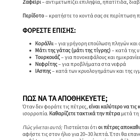
Ζαφείρι
– αντιμετωπίζει επιληψία, ηπατίτιδα, δια
Περίδοτο
– κρατήστε το κοντά σας σε περίπτωση π
ΦΟΡΈΣΤΕ ΕΠΊΣΗΣ:
Κοράλλι
– για γρήγορη επούλωση πληγών και
Μάτι της γάτας (μάτι της τίγρης)
– κατά της 
Τουρκουάζ
– για πονοκεφάλους και ημικρανίε
Νεφρίτης
– για προβλήματα στα νεφρά
ΙΑσπης
– κατά των κρυολογημάτων και της ιγ
ΠΏΣ ΝΑ ΤΑ ΑΠΟΘΗΚΕΎΕΤΕ;
Όταν δεν φοράτε τις πέτρες,
είναι καλύτερο να τις
ισορροπία.
Καθαρίζετε τακτικά την πέτρα
μετά τη 
Πώς γίνεται αυτό;
Πιστεύεται ότι
οι πέτρες αποκαθι
αφήστε τις στον ήλιο για 20–30 λεπτά
.
Έτσι θα επαν