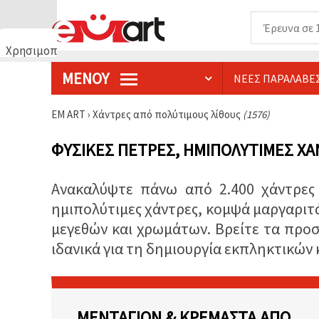
Χρησιμοποιούμε
cookies
ΜΕΝΟΎ
ΝΈΕΣ ΠΑΡΑΛΑΒΈ
🍪
Χρησιμοποιούμε
cookies και
EM ART
›
Χάντρες από πολύτιμους λίθους
(1576)
παρόμοιες
τεχνολογίες
για να
ΦΥΣΙΚΈΣ ΠΈΤΡΕΣ, ΗΜΙΠΟΛΎΤΙΜΕΣ ΧΆ
διασφαλίσουμε
τη σωστή
λειτουργία
Ανακαλύψτε πάνω από 2.400 χάντρες 
του
ιστότοπου,
ημιπολύτιμες χάντρες, κομψά μαργαριτάρ
να
βελτιώσουμε
μεγεθών και χρωμάτων. Βρείτε τα προσ
την
ιδανικά για τη δημιουργία εκπληκτικώ
εμπειρία
σας και, με
τη
συγκατάθεσή
σας, να
αναλύουμε
ΜΕΝΤΑΓΙΌΝ & ΚΡΕΜΑΣΤΆ ΑΠΌ
την