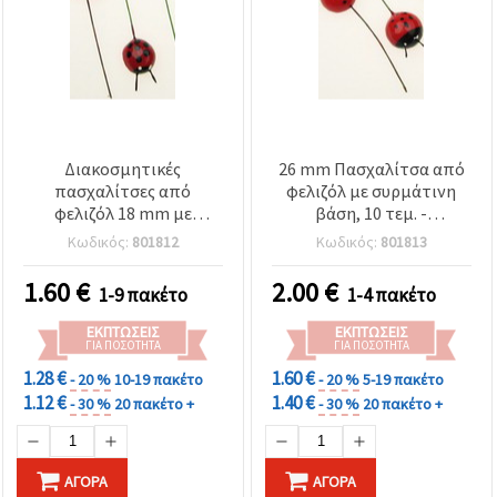
Διακοσμητικές
26 mm Πασχαλίτσα από
πασχαλίτσες από
φελιζόλ με συρμάτινη
φελιζόλ 18 mm με
βάση, 10 τεμ. -
συρμάτινη βάση για
Διακόσμηση για
Κωδικός:
801812
Κωδικός:
801813
χειροτεχνίες –
χειροτεχνίες
συσκευασία 10 τεμ.
1.60
€
2.00
€
1-9 πακέτο
1-4 πακέτο
ΕΚΠΤΏΣΕΙΣ
ΕΚΠΤΏΣΕΙΣ
ΓΙΑ ΠΟΣΌΤΗΤΑ
ΓΙΑ ΠΟΣΌΤΗΤΑ
1.28 €
1.60 €
- 20 %
10-19 πακέτο
- 20 %
5-19 πακέτο
1.12 €
1.40 €
- 30 %
20 πακέτο +
- 30 %
20 πακέτο +
ΑΓΟΡΆ
ΑΓΟΡΆ