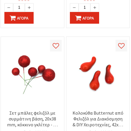
ΑΓΟΡΆ
ΑΓΟΡΆ
Σετ μπάλες φελιζόλ με
Κολοκύθα Butternut από
συρμάτινη βάση, 20x38
Φελιζόλ για Διακόσμηση
mm, κόκκινο γκλίτερ - 20
& DIY Χειροτεχνίες, 42x19
τεμ.
mm - 10 τεμάχια