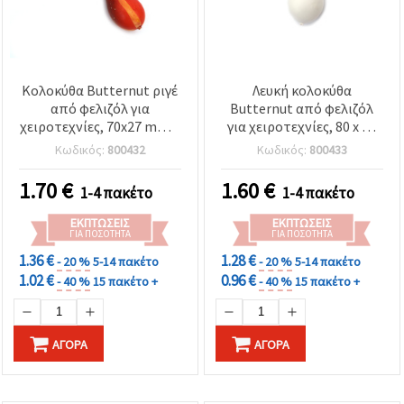
Κολοκύθα Butternut ριγέ
Λευκή κολοκύθα
από φελιζόλ για
Butternut από φελιζόλ
χειροτεχνίες, 70x27 mm –
για χειροτεχνίες, 80 x 35
Σετ 5 τεμ.
mm - 4 τεμ.
Κωδικός:
800432
Κωδικός:
800433
1.70
€
1.60
€
1-4 πακέτο
1-4 πακέτο
ΕΚΠΤΏΣΕΙΣ
ΕΚΠΤΏΣΕΙΣ
ΓΙΑ ΠΟΣΌΤΗΤΑ
ΓΙΑ ΠΟΣΌΤΗΤΑ
1.36 €
1.28 €
- 20 %
5-14 πακέτο
- 20 %
5-14 πακέτο
1.02 €
0.96 €
- 40 %
15 πακέτο +
- 40 %
15 πακέτο +
ΑΓΟΡΆ
ΑΓΟΡΆ