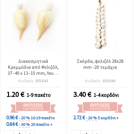
Διακοσμητικά
Σκόρδα, φελιζόλ 28x28
Κρεμμύδια από Φελιζόλ,
mm -20 τεμάχια
37–40 x 13–15 mm, Λευκό
- 10 τεμ.
Κωδικός:
801843
Κωδικός:
801844
1.20
€
3.40
€
1-9 πακέτο
1-4 κορδόνι
ΕΚΠΤΏΣΕΙΣ
ΕΚΠΤΏΣΕΙΣ
ΓΙΑ ΠΟΣΌΤΗΤΑ
ΓΙΑ ΠΟΣΌΤΗΤΑ
0.96 €
2.72 €
- 20 %
10-19 πακέτο
- 20 %
5 κορδόνι +
0.84 €
- 30 %
20 πακέτο +