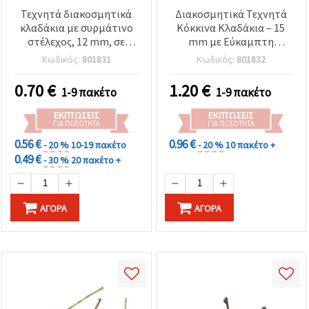
Τεχνητά διακοσμητικά
Διακοσμητικά Τεχνητά
κλαδάκια με συρμάτινο
Κόκκινα Κλαδάκια – 15
στέλεχος, 12 mm, σε
mm με Εύκαμπτη
κόκκινο - Συσκευασία 20
Συρμάτινη Βάση, 30 τεμ.,
Κωδικός:
801831
Κωδικός:
801832
τεμ.
Ιδανικά για Γιορτινές
Χειροτεχνίες,
0.70
€
1.20
€
1-9 πακέτο
1-9 πακέτο
Ανθοσυνθέσεις και DIY
Διακοσμήσεις
ΕΚΠΤΏΣΕΙΣ
ΕΚΠΤΏΣΕΙΣ
ΓΙΑ ΠΟΣΌΤΗΤΑ
ΓΙΑ ΠΟΣΌΤΗΤΑ
0.56 €
0.96 €
- 20 %
10-19 πακέτο
- 20 %
10 πακέτο +
0.49 €
- 30 %
20 πακέτο +
ΑΓΟΡΆ
ΑΓΟΡΆ