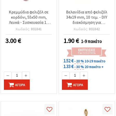
Κρεμμύδια φελιζόλ σε
Βελανίδια από φελιζόλ
κορδόνι, 55x50 mm,
34x19 mm, 10 τεμ. - DIY
Λευκά - Συσκευασία 10
διακόσμηση για
τεμ.
χειροτεχνίες &
Κωδικός:
801841
Κωδικός:
801842
κατασκευές
3.00
€
1.90
€
1-9 πακέτο
ΕΚΠΤΏΣΕΙΣ
ΓΙΑ ΠΟΣΌΤΗΤΑ
1.52 €
- 20 %
10-19 πακέτο
1.33 €
- 30 %
20 πακέτο +
ΑΓΟΡΆ
ΑΓΟΡΆ