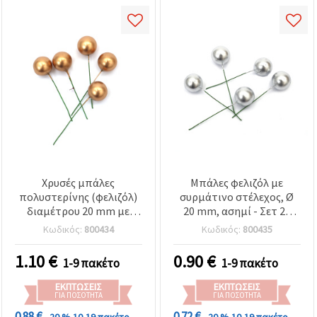
Χρυσές μπάλες
Μπάλες φελιζόλ με
πολυστερίνης (φελιζόλ)
συρμάτινο στέλεχος, Ø
διαμέτρου 20 mm με
20 mm, ασημί - Σετ 20
συρμάτινο στέλεχος -
τεμ. για χειροτεχνίες,
Κωδικός:
800434
Κωδικός:
800435
Συσκευασία 20 τεμ. για
ανθοσυνθέσεις, στεφάνια
χειροτεχνίες,
& εορταστική
1.10
€
0.90
€
1-9 πακέτο
1-9 πακέτο
ανθοσυνθέσεις, στεφάνια
διακόσμηση
& εορταστική
ΕΚΠΤΏΣΕΙΣ
ΕΚΠΤΏΣΕΙΣ
διακόσμηση
ΓΙΑ ΠΟΣΌΤΗΤΑ
ΓΙΑ ΠΟΣΌΤΗΤΑ
0.88 €
0.72 €
- 20 %
10-19 πακέτο
- 20 %
10-19 πακέτο