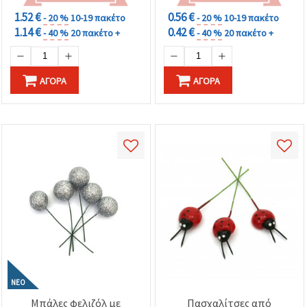
χειροτεχνίες
1.52 €
0.56 €
- 20 %
10-19 πακέτο
- 20 %
10-19 πακέτο
1.14 €
0.42 €
- 40 %
20 πακέτο +
- 40 %
20 πακέτο +
ΑΓΟΡΆ
ΑΓΟΡΆ
ΝΈΟ
Μπάλες φελιζόλ με
Πασχαλίτσες από