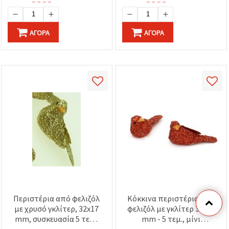
ΑΓΟΡΆ
ΑΓΟΡΆ
Περιστέρια από φελιζόλ
Κόκκινα περιστέρια από
με χρυσό γκλίτερ, 32x17
φελιζόλ με γκλίτερ 32x17
mm, συσκευασία 5 τεμ.,
mm - 5 τεμ., μίνι
μίνι στολίδια για DIY
στολίδια φελιζόλ για DIY