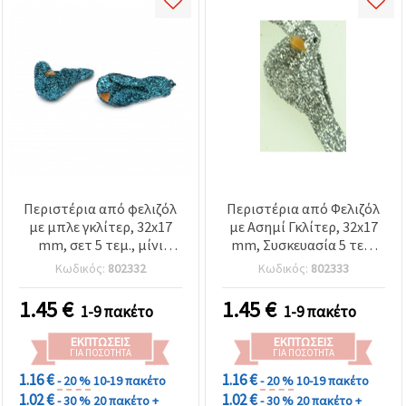
Περιστέρια από φελιζόλ
Περιστέρια από Φελιζόλ
με μπλε γκλίτερ, 32x17
με Ασημί Γκλίτερ, 32x17
mm, σετ 5 τεμ., μίνι
mm, Συσκευασία 5 τεμ.
διακοσμητικά για
για Χειροτεχνίες
Κωδικός:
802332
Κωδικός:
802333
χειροτεχνίες DIY,
στεφάνια &
1.45
€
1.45
€
1-9 πακέτο
1-9 πακέτο
ανθοδιακόσμηση
ΕΚΠΤΏΣΕΙΣ
ΕΚΠΤΏΣΕΙΣ
ΓΙΑ ΠΟΣΌΤΗΤΑ
ΓΙΑ ΠΟΣΌΤΗΤΑ
1.16 €
1.16 €
- 20 %
10-19 πακέτο
- 20 %
10-19 πακέτο
1.02 €
1.02 €
- 30 %
20 πακέτο +
- 30 %
20 πακέτο +