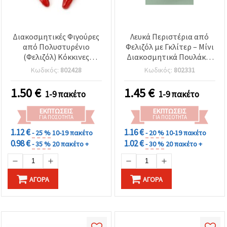
Διακοσμητικές Φιγούρες
Λευκά Περιστέρια από
από Πολυστυρένιο
Φελιζόλ με Γκλίτερ – Μίνι
(Φελιζόλ) Κόκκινες
Διακοσμητικά Πουλάκια
Πιπεριές 67x17 mm - 10
για Χειροτεχνίες, 32x17
Κωδικός:
802428
Κωδικός:
802331
Τεμάχια
mm, Σετ 5 τεμ.
1.50
€
1.45
€
1-9 πακέτο
1-9 πακέτο
ΕΚΠΤΏΣΕΙΣ
ΕΚΠΤΏΣΕΙΣ
ΓΙΑ ΠΟΣΌΤΗΤΑ
ΓΙΑ ΠΟΣΌΤΗΤΑ
1.12 €
1.16 €
- 25 %
10-19 πακέτο
- 20 %
10-19 πακέτο
0.98 €
1.02 €
- 35 %
20 πακέτο +
- 30 %
20 πακέτο +
ΑΓΟΡΆ
ΑΓΟΡΆ