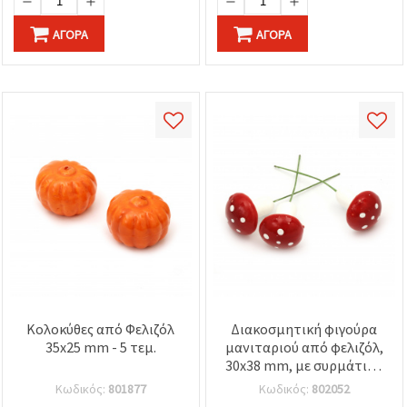
ΑΓΟΡΆ
ΑΓΟΡΆ
Κολοκύθες από Φελιζόλ
Διακοσμητική φιγούρα
35x25 mm - 5 τεμ.
μανιταριού από φελιζόλ,
30x38 mm, με συρμάτινη
βάση - 5 τεμ.
Κωδικός:
801877
Κωδικός:
802052