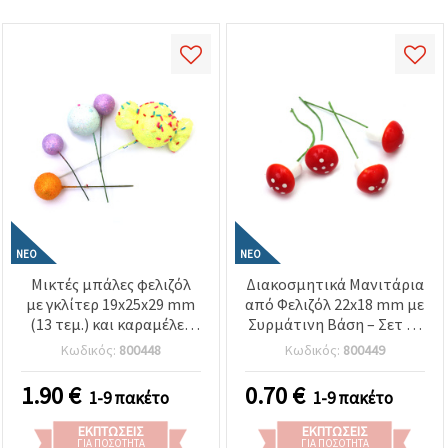
ΝΈΟ
ΝΈΟ
Μικτές μπάλες φελιζόλ
Διακοσμητικά Μανιτάρια
με γκλίτερ 19x25x29 mm
από Φελιζόλ 22x18 mm με
(13 τεμ.) και καραμέλες
Συρμάτινη Βάση – Σετ 10
67x40 mm (2 τεμ.) με
τεμαχίων – Ιδανικά για
Κωδικός:
800448
Κωδικός:
800449
συρμάτινη βάση –
Ανθοσυνθέσεις,
ιδανικές για γιορτινές
Εορταστικές
1.90
€
0.70
€
1-9 πακέτο
1-9 πακέτο
διακοσμήσεις,
Χειροτεχνίες & DIY
ανθοσυνθέσεις και
Διακόσμηση
ΕΚΠΤΏΣΕΙΣ
ΕΚΠΤΏΣΕΙΣ
δημιουργικές
ΓΙΑ ΠΟΣΌΤΗΤΑ
ΓΙΑ ΠΟΣΌΤΗΤΑ