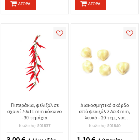
ΑΓΟΡΆ
ΑΓΟΡΆ
Πιπεράκια, φελιζόλ σε
Διακοσμητικό σκόρδο
σχοινί 70x11 mm κόκκινο
από φελιζόλ 22x23 mm,
-30 τεμάχια
λευκό - 20 τεμ., για
χειροτεχνίες &
Κωδικός:
801837
Κωδικός:
801840
διακόσμηση σπιτιού
3.00
€
1.10
€