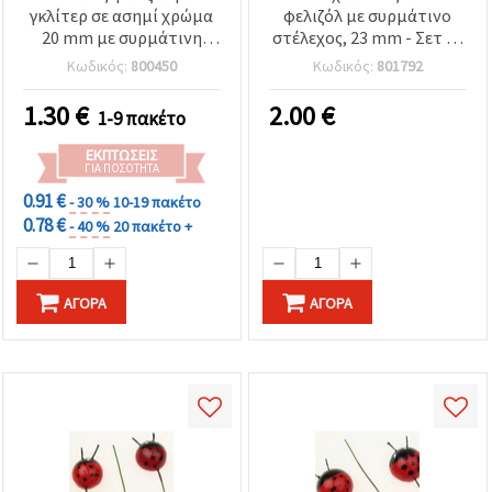
γκλίτερ σε ασημί χρώμα
φελιζόλ με συρμάτινο
20 mm με συρμάτινη
στέλεχος, 23 mm - Σετ 10
βάση – Σετ 20 τεμαχίων –
τεμ., στικ χειροτεχνίας
Κωδικός:
800450
Κωδικός:
801792
Ιδανικές για
για DIY ανθοσυνθέσεις,
ανθοσυνθέσεις,
στεφάνια, στολίδια &
1.30
€
2.00
€
1-9 πακέτο
εορταστικές
εορταστική διακόσμηση
διακοσμήσεις και
ΕΚΠΤΏΣΕΙΣ
δημιουργικές
ΓΙΑ ΠΟΣΌΤΗΤΑ
χειροτεχνίες
0.91 €
- 30 %
10-19 πακέτο
0.78 €
- 40 %
20 πακέτο +
ΑΓΟΡΆ
ΑΓΟΡΆ