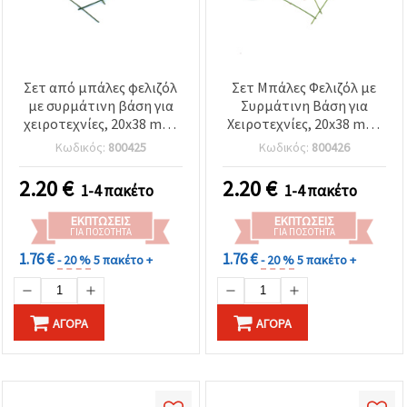
Σετ από μπάλες φελιζόλ
Σετ Μπάλες Φελιζόλ με
με συρμάτινη βάση για
Συρμάτινη Βάση για
χειροτεχνίες, 20x38 mm,
Χειροτεχνίες, 20x38 mm,
κίτρινες, 20 τεμ.
Πράσινες, 20 τεμ.
Κωδικός:
800425
Κωδικός:
800426
2.20
€
2.20
€
1-4 πακέτο
1-4 πακέτο
ΕΚΠΤΏΣΕΙΣ
ΕΚΠΤΏΣΕΙΣ
ΓΙΑ ΠΟΣΌΤΗΤΑ
ΓΙΑ ΠΟΣΌΤΗΤΑ
1.76 €
1.76 €
- 20 %
5 πακέτο +
- 20 %
5 πακέτο +
ΑΓΟΡΆ
ΑΓΟΡΆ