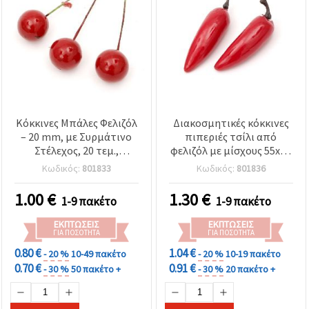
Κόκκινες Μπάλες Φελιζόλ
Διακοσμητικές κόκκινες
– 20 mm, με Συρμάτινο
πιπεριές τσίλι από
Στέλεχος, 20 τεμ.,
φελιζόλ με μίσχους 55x15
ιδανικές για γιορτινές
mm – 10 τεμ.,
Κωδικός:
801833
Κωδικός:
801836
χειροτεχνίες,
Διακόσμηση σπιτιού &
ανθοσυνθέσεις &
χειροτεχνίας
1.00
€
1.30
€
1-9 πακέτο
1-9 πακέτο
δημιουργικές DIY
διακοσμήσεις
ΕΚΠΤΏΣΕΙΣ
ΕΚΠΤΏΣΕΙΣ
ΓΙΑ ΠΟΣΌΤΗΤΑ
ΓΙΑ ΠΟΣΌΤΗΤΑ
0.80 €
1.04 €
- 20 %
10-49 πακέτο
- 20 %
10-19 πακέτο
0.70 €
0.91 €
- 30 %
50 πακέτο +
- 30 %
20 πακέτο +