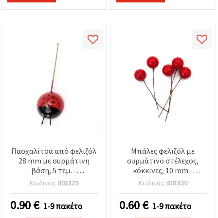
Πασχαλίτσα από φελιζόλ
Μπάλες φελιζόλ με
28 mm με συρμάτινη
συρμάτινο στέλεχος,
βάση, 5 τεμ. -
κόκκινες, 10 mm -
Διακοσμητικό για
Συσκευασία 20 τεμ.
Κωδικός:
801829
Κωδικός:
801830
χειροτεχνίες & DIY
κατασκευές
0.90
€
0.60
€
1-9 πακέτο
1-9 πακέτο