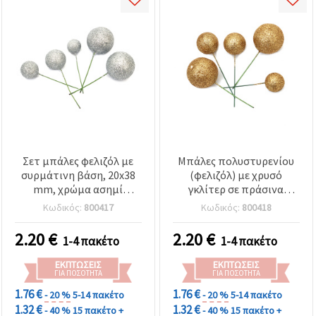
Σετ μπάλες φελιζόλ με
Μπάλες πολυστυρενίου
συρμάτινη βάση, 20x38
(φελιζόλ) με χρυσό
mm, χρώμα ασημί
γκλίτερ σε πράσινα
γκλίτερ - 20 τεμ.
συρμάτινα κοτσάνια, 20 x
Κωδικός:
800417
Κωδικός:
800418
38 mm, συσκευασία 20
τεμ. – Διακοσμητικές
2.20
€
2.20
€
1-4 πακέτο
1-4 πακέτο
πίκες χειροτεχνίας για
DIY ανθοσυνθέσεις,
ΕΚΠΤΏΣΕΙΣ
ΕΚΠΤΏΣΕΙΣ
στεφάνια, στολίδια &
ΓΙΑ ΠΟΣΌΤΗΤΑ
ΓΙΑ ΠΟΣΌΤΗΤΑ
εορταστική διακόσμηση
1.76 €
1.76 €
- 20 %
5-14 πακέτο
- 20 %
5-14 πακέτο
1.32 €
1.32 €
- 40 %
15 πακέτο +
- 40 %
15 πακέτο +