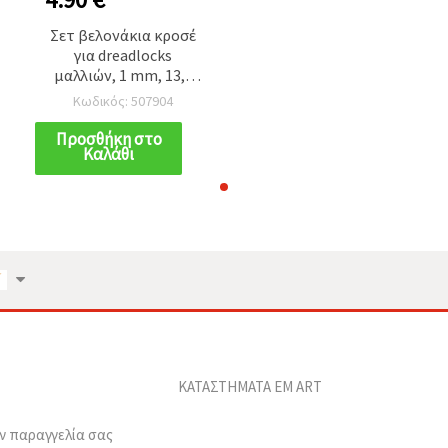
Σετ βελονάκια κροσέ
για dreadlocks
μαλλιών, 1 mm, 13,5
cm - 3 τεμ.
Κωδικός: 507904
Προσθήκη στο
Καλάθι
ΚΑΤΑΣΤΗΜΑΤΑ EM ART
ν παραγγελία σας