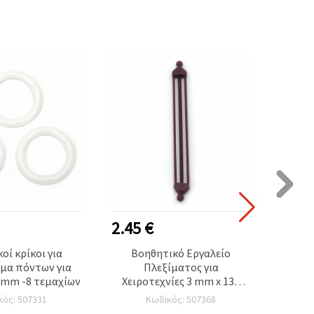
2.45 €
4.25
οί κρίκοι για
Βοηθητικό Εργαλείο
Πρακ
μα πόντων για
Πλεξίματος για
Πλ
 mm -8 τεμαχίων
Χειροτεχνίες 3 mm x 137
Τεμαχ
mm
cm με
κός: 507331
Κωδικός: 507368