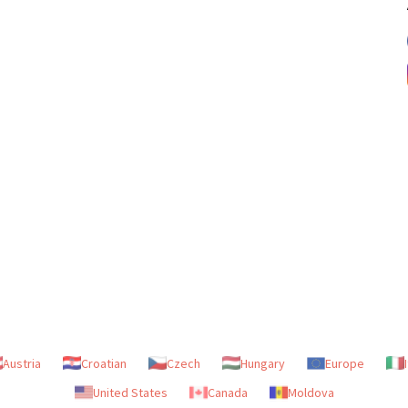
Austria
Croatian
Czech
Hungary
Europe
United States
Canada
Moldova