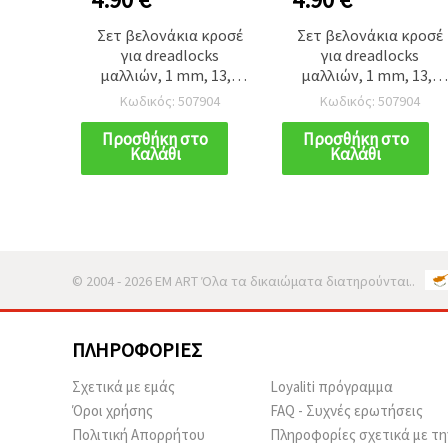
Σετ βελονάκια κροσέ
Σετ βελονάκια κροσέ
για dreadlocks
για dreadlocks
μαλλιών, 1 mm, 13,5
μαλλιών, 1 mm, 13,5
cm - 3 τεμ.
cm - 3 τεμ.
Κωδικός: 507904
Κωδικός: 507904
Προσθήκη στο
Προσθήκη στο
Καλάθι
Καλάθι
© 2004 - 2026 EM ART Όλα τα δικαιώματα διατηρούνται..
ΠΛΗΡΟΦΟΡΊΕΣ
Σχετικά με εμάς
Loyaliti πρόγραμμα
Όροι χρήσης
FAQ - Συχνές ερωτήσεις
Πολιτική Απορρήτου
Πληροφορίες σχετικά με τη