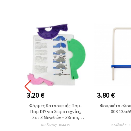
Ή ΠΡΟΪΌΝ
3.20 €
3.80 €
κι
Φόρμες Κατασκευής Πομ-
Φουρκέτα αλουμινίου KF-
mm με
Πομ DIY για Χειροτεχνίες,
003 135x
m, SKC
Σετ 3 Μεγεθών – 38mm,
51mm, 76mm
Κωδικός: 304435
Κωδικός: 5