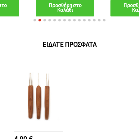
στο
Προσθήκη στο
Προσθ
Καλάθι
Κα
ΕΊΔΑΤΕ ΠΡΌΣΦΑΤΑ
4.90 €