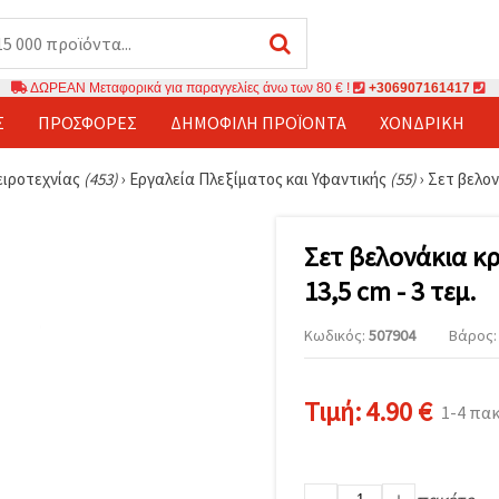
ΔΩΡΕΑΝ Μεταφορικά για παραγγελίες άνω των 80 € !
+306907161417
Σ
ΠΡΟΣΦΟΡΈΣ
ΔΗΜΟΦΙΛΉ ΠΡΟΪΌΝΤΑ
ΧΟΝΔΡΙΚΉ
ειροτεχνίας
(453)
›
Εργαλεία Πλεξίματος και Υφαντικής
(55)
›
Σετ βελον
Σετ βελονάκια κρ
13,5 cm - 3 τεμ.
Κωδικός:
507904
Βάρος: 
Τιμή:
4.90 €
1-4 πα