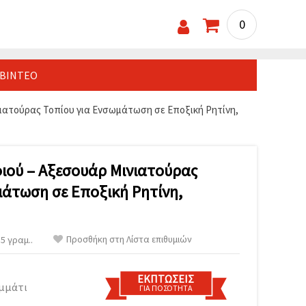
0
ΒΊΝΤΕΟ
ιατούρας Τοπίου για Ενσωμάτωση σε Εποξική Ρητίνη,
ιού – Αξεσουάρ Μινιατούρας
μάτωση σε Εποξική Ρητίνη,
Προσθήκη στη Λίστα επιθυμιών
5 γραμ..
ΕΚΠΤΏΣΕΙΣ
ομμάτι
ΓΙΑ ΠΟΣΌΤΗΤΑ