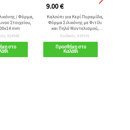
9.00 €
6.40
λικόνης / Φόρμα,
Καλούπι για Κερί Πυραμίδα,
Καλ
ινου Στοιχείου,
Φόρμα Σιλικόνης με Φιτίλι
Κατασ
100x14 mm
και Πηλό Μοντελισμού,
Τρια
158x90 mm
κός: 824948
Κωδικός: 825535
ήκη στο
Προσθήκη στο
Π
λάθι
Καλάθι