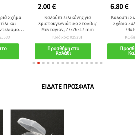
2.00 €
6.80 €
εριά Σχήμα
Καλούπι Σιλικόνης για
Καλούπι Σι
τίλι και
Χριστουγεννιάτικο Στολίδι/
Σχέδιο Ξύλ
ντελισμού,
Μενταγιόν, 77x76x17 mm
74x
5 mm
25533
Κωδικός: 825291
Κωδι
στο
Προσθήκη στο
Προσθ
Καλάθι
Κα
ΕΊΔΑΤΕ ΠΡΌΣΦΑΤΑ