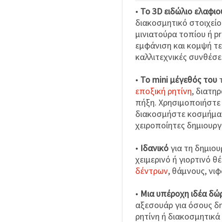
•
Το 3D ειδώλιο ελαφιο
διακοσμητικό στοιχείο
μινιατούρα τοπίου ή pr
εμφάνιση και κομψή τεχ
καλλιτεχνικές συνθέσε
•
Το mini μέγεθός του
τ
εποξική ρητίνη
, διατη
πήξη. Χρησιμοποιήστε 
διακοσμήστε κοσμήματ
χειροποίητες δημιουργί
•
Ιδανικό
για τη δημιου
χειμερινό ή γιορτινό θ
δέντρων
, θάμνους, νιφ
•
Μια υπέροχη ιδέα δώ
αξεσουάρ για όσους δ
ρητίνη ή διακοσμητικά 