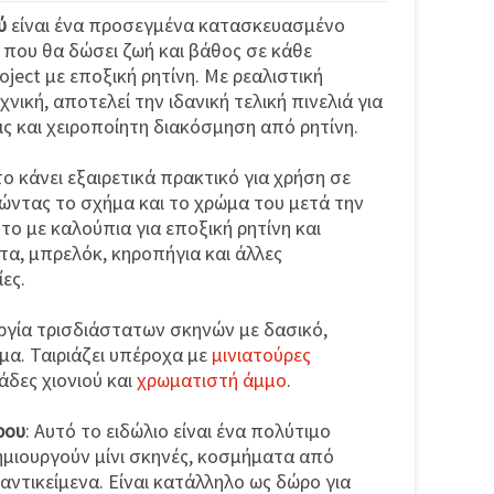
ύ
είναι ένα προσεγμένα κατασκευασμένο
 που θα δώσει ζωή και βάθος σε κάθε
oject με εποξική ρητίνη. Με ρεαλιστική
νική, αποτελεί την ιδανική τελική πινελιά για
ις και χειροποίητη διακόσμηση από ρητίνη.
ο κάνει εξαιρετικά πρακτικό για χρήση σε
ρώντας το σχήμα και το χρώμα του μετά την
το με καλούπια για εποξική ρητίνη και
α, μπρελόκ, κηροπήγια και άλλες
ες.
ργία τρισδιάστατων σκηνών με δασικό,
έμα. Ταιριάζει υπέροχα με
μινιατούρες
άδες χιονιού και
χρωματιστή άμμο
.
ρου
: Αυτό το ειδώλιο είναι ένα πολύτιμο
ημιουργούν μίνι σκηνές, κοσμήματα από
αντικείμενα. Είναι κατάλληλο ως δώρο για