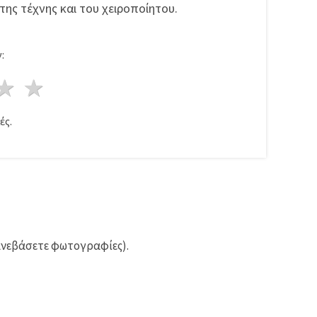
της τέχνης και του χειροποίητου.
:
ρι
στέρια
3 Αστέρια
4 Αστέρια
5 Αστέρια
ές.
ανεβάσετε φωτογραφίες).