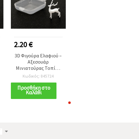
2.20 €
3D Φιγούρα Ελαφιού –
Αξεσουάρ
Μινιατούρας Τοπίου
για Ενσωμάτωση σε
Κωδικός: 845724
Εποξική Ρητίνη,
21x32x15 mm
Προσθήκη στο
Καλάθι