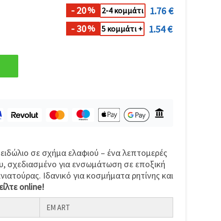
- 20
1.76 €
%
2-4 κομμάτι
- 30
1.54 €
%
5 κομμάτι +
ειδώλιο σε σχήμα ελαφιού – ένα λεπτομερές
υ, σχεδιασμένο για ενσωμάτωση σε εποξική
ινιατούρας. Ιδανικό για κοσμήματα ρητίνης και
ίλτε online!
EM ART