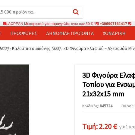
ΔΩΡΕΑΝ Μεταφορικά για παραγγελίες άνω των 80 € !
+306907161417
Σ
ΠΡΟΣΦΟΡΈΣ
ΔΗΜΟΦΙΛΉ ΠΡΟΪΌΝΤΑ
ΧΟΝΔΡΙΚΉ
1625)
›
Καλούπια σιλικόνης
(885)
›
3D Φιγούρα Ελαφιού – Αξεσουάρ Μιν
3D Φιγούρα Ελαφ
Τοπίου για Ενσω
21x32x15 mm
Κωδικός:
845724
Βάρος: 
Τιμή:
2.20 €
για1 κ