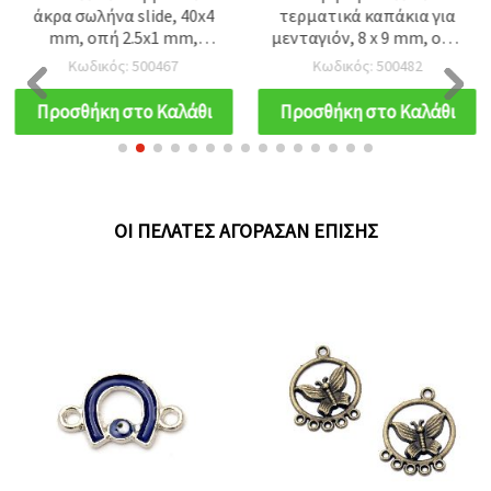
άκρα σωλήνα slide, 40x4
τερματικά καπάκια για
mm, οπή 2.5x1 mm,
μενταγιόν, 8 x 9 mm, οπή
ασημί - 20 τεμ.
2,5 mm, σε χρυσαφί τόνο
Κωδικός: 500467
Κωδικός: 500482
– 10 τεμ., ιδανικά για
κατασκευή κοσμημάτων
Προσθήκη στο Καλάθι
Προσθήκη στο Καλάθι
(DIY)
ΟΙ ΠΕΛΆΤΕΣ ΑΓΌΡΑΣΑΝ ΕΠΊΣΗΣ