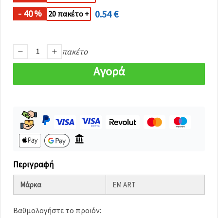
καθορίστε
τις
- 40
0.54 €
%
20 πακέτο +
προτιμήσεις
σας στις
ρυθμίσεις
επιλέγοντας
το
πακέτο
δεδομένο
τύπο
Αγορά
cookies και
κάνοντας
κλικ στο
κουμπί
Αποθήκευση.
Στον
ιστότοπο!
Ρυθμίσεις
Περιγραφή
Μάρκα
EM ART
Βαθμολογήστε το προϊόν: