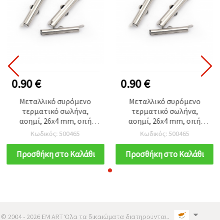
0.90 €
0.90 €
Μεταλλικό συρόμενο
Μεταλλικό συρόμενο
τερματικό σωλήνα,
τερματικό σωλήνα,
ασημί, 26x4 mm, οπή
ασημί, 26x4 mm, οπή
2.5x1 mm – Υλικά DIY για
2.5x1 mm – Υλικά DIY για
Κωδικός: 500465
Κωδικός: 500465
κατασκευή κοσμημάτων,
κατασκευή κοσμημάτων,
20 τμχ
20 τμχ
Προσθήκη στο Καλάθι
Προσθήκη στο Καλάθι
© 2004 - 2026 EM ART Όλα τα δικαιώματα διατηρούνται..