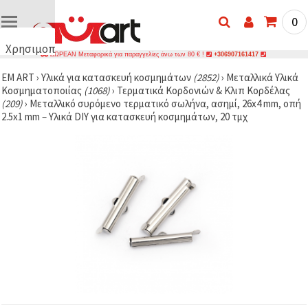
0
Χρησιμοποιούμε
ΔΩΡΕΑΝ Μεταφορικά για παραγγελίες άνω των 80 € !
+306907161417
cookies
EM ART
›
Υλικά για κατασκευή κοσμημάτων
(2852)
›
Μεταλλικά Υλικά
🍪
Κοσμηματοποιίας
(1068)
›
Τερματικά Κορδονιών & Κλιπ Κορδέλας
Χρησιμοποιούμε
(209)
›
Μεταλλικό συρόμενο τερματικό σωλήνα, ασημί, 26x4 mm, οπή
cookies και
2.5x1 mm – Υλικά DIY για κατασκευή κοσμημάτων, 20 τμχ
παρόμοιες
τεχνολογίες
για να
διασφαλίσουμε
τη σωστή
λειτουργία
του
ιστότοπου,
να
βελτιώσουμε
την
εμπειρία
σας και, με
τη
συγκατάθεσή
σας, να
αναλύουμε
την