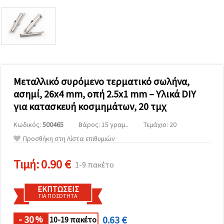
επισκεψιμότητα
και να
προβάλλουμε
πιο σχετικό
περιεχόμενο
και
διαφημίσεις,
μεταξύ
άλλων με
τη βοήθεια
Μεταλλικό συρόμενο τερματικό σωλήνα,
των
ασημί, 26x4 mm, οπή 2.5x1 mm – Υλικά DIY
συνεργατών
μας για
για κατασκευή κοσμημάτων, 20 τμχ
αναλύσεις
και
Κωδικός:
500465
Βάρος: 15 γραμ..
Τεμάχιο: 20
μάρκετινγκ.
Μπορείτε
Προσθήκη στη Λίστα επιθυμιών
να
συμφωνήσετε
να
Τιμή:
0.90 €
1-9 πακέτο
χρησιμοποιήσετε
όλα τα
cookies
ΕΚΠΤΏΣΕΙΣ
κάνοντας
ΓΙΑ ΠΟΣΌΤΗΤΑ
κλικ στον
ιστότοπο!
Ή
- 30
0.63 €
%
10-19 πακέτο