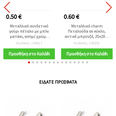
0.50 €
0.60 €
Μεταλλικό συνδετικό
Μεταλλικό charm
γούρι πέταλο με μπλε
Πεταλούδα σε κύκλο,
ματάκι, ασημί χρώμα
αντικέ μπρονζέ, 25x20x2
17.5x10.5 mm - 2 τεμ.
mm, οπή 2 mm,
Κωδικός: 136817
Κωδικός: 136201
συσκευασία 5 τεμ.
Προσθήκη στο Καλάθι
Προσθήκη στο Καλάθι
ΕΊΔΑΤΕ ΠΡΌΣΦΑΤΑ