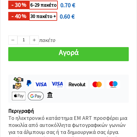
καθορίστε
- 30
0.70 €
%
6-29 πακέτο
τις
προτιμήσεις
σας στις
- 40
0.60 €
%
30 πακέτο +
ρυθμίσεις
επιλέγοντας
το
δεδομένο
πακέτο
τύπο
cookies και
κάνοντας
Αγορά
κλικ στο
κουμπί
Αποθήκευση.
Στον
ιστότοπο!
Ρυθμίσεις
Περιγραφή
Το ηλεκτρονικό κατάστημα EM ART προσφέρει μια
ποικιλία από αυτοκόλλητα φωτογραφικών γωνιών
για τα άλμπουμ σας ή τα δημιουργικά σας έργα.