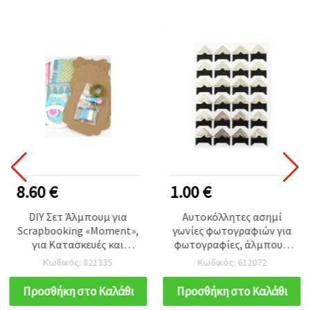
8.60 €
1.00 €
DIY Σετ Άλμπουμ για
Αυτοκόλλητες ασημί
Scrapbooking «Moment»,
γωνίες φωτογραφιών για
για Κατασκευές και
φωτογραφίες, άλμπουμ
Διακόσμηση, 6 Σελίδες
αναμνήσεων &
Κωδικός: 821335
Κωδικός: 612072
scrapbooking, 90x125x0.3
mm, τρίγωνα 21x21 mm,
Προσθήκη στο Καλάθι
Προσθήκη στο Καλάθι
24 τεμ.