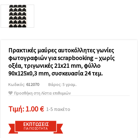
επισκεψιμότητα
και να
προβάλλουμε
πιο σχετικό
περιεχόμενο
και
διαφημίσεις,
μεταξύ
άλλων με
τη βοήθεια
Πρακτικές μαύρες αυτοκόλλητες γωνίες
των
φωτογραφιών για scrapbooking – χωρίς
συνεργατών
μας για
οξέα, τριγωνικές 21x21 mm, φύλλο
αναλύσεις
και
90x125x0,3 mm, συσκευασία 24 τεμ.
μάρκετινγκ.
Μπορείτε
Κωδικός:
612070
Βάρος: 5 γραμ..
να
Προσθήκη στη Λίστα επιθυμιών
συμφωνήσετε
να
χρησιμοποιήσετε
Τιμή:
1.00 €
1-5 πακέτο
όλα τα
cookies
κάνοντας
κλικ στον
ΕΚΠΤΏΣΕΙΣ
ιστότοπο!
ΓΙΑ ΠΟΣΌΤΗΤΑ
Ή