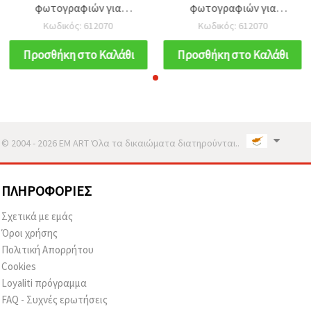
φωτογραφιών για
φωτογραφιών για
scrapbooking – χωρίς
scrapbooking – χωρίς
Κωδικός: 612070
Κωδικός: 612070
οξέα, τριγωνικές 21x21
οξέα, τριγωνικές 21x21
mm, φύλλο 90x125x0,3
mm, φύλλο 90x125x0,3
Προσθήκη στο Καλάθι
Προσθήκη στο Καλάθι
mm, συσκευασία 24 τεμ.
mm, συσκευασία 24 τεμ.
© 2004 - 2026 EM ART Όλα τα δικαιώματα διατηρούνται..
ΠΛΗΡΟΦΟΡΊΕΣ
Σχετικά με εμάς
Όροι χρήσης
Πολιτική Απορρήτου
Cookies
Loyaliti πρόγραμμα
FAQ - Συχνές ερωτήσεις