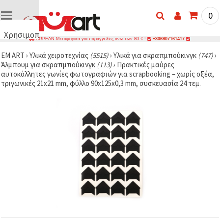
0
Χρησιμοποιούμε
ΔΩΡΕΑΝ Μεταφορικά για παραγγελίες άνω των 80 € !
+306907161417
cookies
EM ART
›
Υλικά χειροτεχνίας
(5515)
›
Υλικά για σκραπμπούκινγκ
(747)
›
🍪
Άλμπουμ για σκραπμπούκινγκ
(113)
›
Πρακτικές μαύρες
Χρησιμοποιούμε
αυτοκόλλητες γωνίες φωτογραφιών για scrapbooking – χωρίς οξέα,
cookies και
τριγωνικές 21x21 mm, φύλλο 90x125x0,3 mm, συσκευασία 24 τεμ.
παρόμοιες
τεχνολογίες
για να
διασφαλίσουμε
τη σωστή
λειτουργία
του
ιστότοπου,
να
βελτιώσουμε
την
εμπειρία
σας και, με
τη
συγκατάθεσή
σας, να
αναλύουμε
την