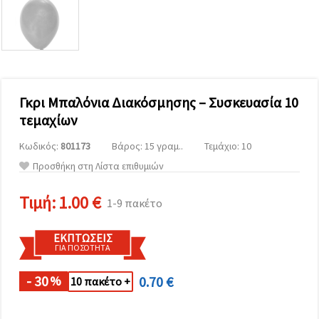
επισκεψιμότητα
και να
προβάλλουμε
πιο σχετικό
περιεχόμενο
και
διαφημίσεις,
μεταξύ
άλλων με
Γκρι Μπαλόνια Διακόσμησης – Συσκευασία 10
τη βοήθεια
τεμαχίων
των
συνεργατών
μας για
Κωδικός:
801173
Βάρος: 15 γραμ..
Τεμάχιο: 10
αναλύσεις
Προσθήκη στη Λίστα επιθυμιών
και
μάρκετινγκ.
Μπορείτε
Τιμή:
1.00 €
1-9 πακέτο
να
συμφωνήσετε
να
ΕΚΠΤΏΣΕΙΣ
χρησιμοποιήσετε
ΓΙΑ ΠΟΣΌΤΗΤΑ
όλα τα
cookies
κάνοντας
- 30
0.70 €
%
10 πακέτο +
κλικ στον
ιστότοπο!
Ή