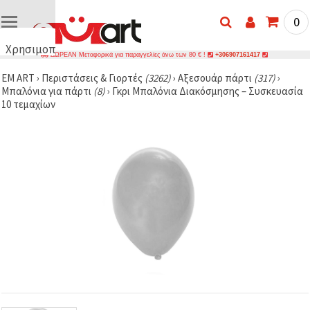
0
Χρησιμοποιούμε
ΔΩΡΕΑΝ Μεταφορικά για παραγγελίες άνω των 80 € !
+306907161417
cookies
EM ART
›
Περιστάσεις & Γιορτές
(3262)
›
Αξεσουάρ πάρτι
(317)
›
🍪
Μπαλόνια για πάρτι
(8)
›
Γκρι Μπαλόνια Διακόσμησης – Συσκευασία
Χρησιμοποιούμε
10 τεμαχίων
cookies και
παρόμοιες
τεχνολογίες
για να
διασφαλίσουμε
τη σωστή
λειτουργία
του
ιστότοπου,
να
βελτιώσουμε
την
εμπειρία
σας και, με
τη
συγκατάθεσή
σας, να
αναλύουμε
την