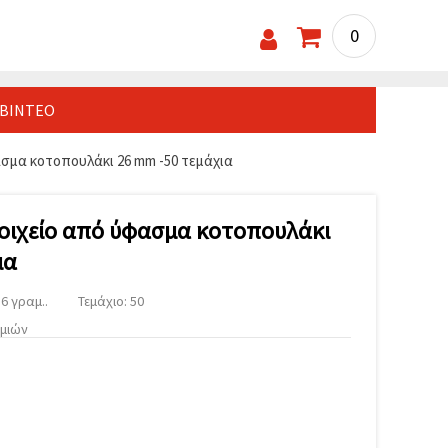
0
ΒΊΝΤΕΟ
σμα κοτοπουλάκι 26 mm -50 τεμάχια
οιχείο από ύφασμα κοτοπουλάκι
ια
6 γραμ..
Τεμάχιο: 50
υμιών