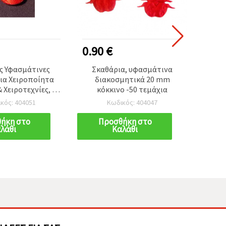
0.90 €
1.20
ς Υφασμάτινες
Σκαθάρια, υφασμάτινα
Διακο
ια Χειροποίητα
διακοσμητικά 20 mm
ύφασμ
Χειροτεχνίες, 27
κόκκινο -50 τεμάχια
χρώμα
- 50 τεμ.
κός: 404051
Κωδικός: 404047
ήκη στο
Προσθήκη στο
Π
λάθι
Καλάθι