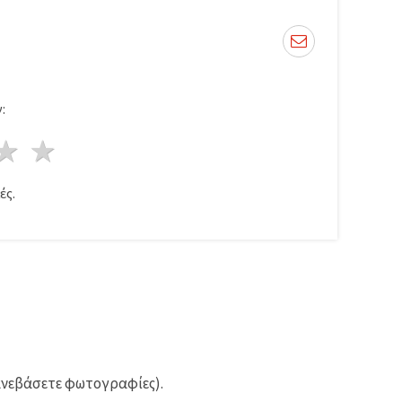
:
ρι
στέρια
3 Αστέρια
4 Αστέρια
5 Αστέρια
ές.
ανεβάσετε φωτογραφίες).