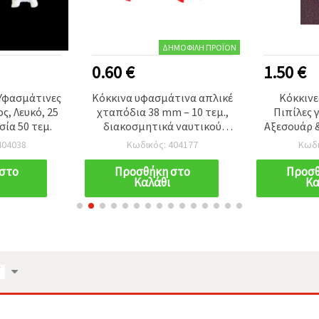
ΔΗΜΟΦΙΛΉ ΠΡΟΪΌΝ
0.60 €
1.50 €
Υφασμάτινες
Κόκκινα υφασμάτινα απλικέ
Κόκκινε
ς, Λευκό, 25
χταπόδια 38 mm – 10 τεμ.,
Πιπίλες γ
ία 50 τεμ.
διακοσμητικά ναυτικού
Αξεσουάρ & 
θέματος για DIY,
mm 
04038
Κωδικός: 404177
Κωδι
scrapbooking & αξεσουάρ
στο
Προσθήκη στο
Προσθ
Καλάθι
Κα