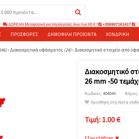
ΔΩΡΕΑΝ Μεταφορικά για παραγγελίες άνω των 80 € !
+306907161417
Σ
ΠΡΟΣΦΟΡΈΣ
ΔΗΜΟΦΙΛΉ ΠΡΟΪΌΝΤΑ
ΧΟΝΔΡΙΚΉ
146)
›
Διακοσμητικά υφάσματος
(24)
›
Διακοσμητικό στοιχείο από ύφα
Διακοσμητικό στ
26 mm -50 τεμάχ
Κωδικός:
404043
Βάρος: 
Προσθήκη στη Λίστα επιθ
Τιμή:
1.00 €
Εξαντλήθηκε: