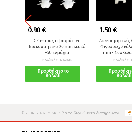
0.90 €
1.50 €
ινο 23
Σκαθάρια, υφασμάτινα
Διακοσμητικές 
α
διακοσμητικά 20 mm λευκό
Φιγούρες, Σκύλο
-50 τεμάχια
mm - Συσκευασ
Κωδικός: 404046
Κωδικός: 4
Προσθήκη στο
Προσθήκη 
Καλάθι
Καλάθι
© 2004 - 2026 EM ART Όλα τα δικαιώματα διατηρούνται..