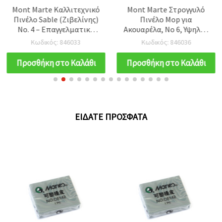
Mont Marte Καλλιτεχνικό
Mont Marte Στρογγυλό
Πινέλο Sable (Ζιβελίνης)
Πινέλο Mop για
Νο. 4 – Επαγγελματική
Ακουαρέλα, Νο 6, Υψηλής
Σειρά, Στρογγυλό για
Ποιότητας Συνθετικές
Κωδικός: 846033
Κωδικός: 846036
Χρώματα Ακουαρέλας
Ίνες
Προσθήκη στο Καλάθι
Προσθήκη στο Καλάθι
ΕΊΔΑΤΕ ΠΡΌΣΦΑΤΑ