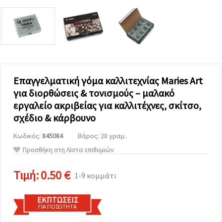
επισκεψιμότητα
και να
προβάλλουμε
πιο σχετικό
περιεχόμενο
και
διαφημίσεις,
μεταξύ
άλλων με
τη βοήθεια
Επαγγελματική γόμα καλλιτεχνίας Maries Art
των
για διορθώσεις & τονισμούς – μαλακό
συνεργατών
μας για
εργαλείο ακριβείας για καλλιτέχνες, σκίτσο,
αναλύσεις
και
σχέδιο & κάρβουνο
μάρκετινγκ.
Μπορείτε
Κωδικός:
845084
Βάρος: 28 γραμ..
να
Προσθήκη στη Λίστα επιθυμιών
συμφωνήσετε
να
χρησιμοποιήσετε
Τιμή:
0.50 €
1-9 κομμάτι
όλα τα
cookies
κάνοντας
κλικ στον
ΕΚΠΤΏΣΕΙΣ
ιστότοπο!
ΓΙΑ ΠΟΣΌΤΗΤΑ
Ή