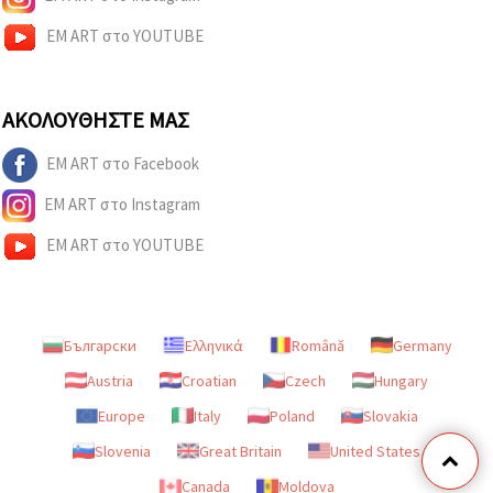
EM ART στο YOUTUBE
ΑΚΟΛΟΥΘΉΣΤΕ ΜΑΣ
EM ART στο Facebook
EM ART στο Instagram
EM ART στο YOUTUBE
Български
Ελληνικά
Română
Germany
Austria
Croatian
Czech
Hungary
Europe
Italy
Poland
Slovakia
Slovenia
Great Britain
United States
Canada
Moldova