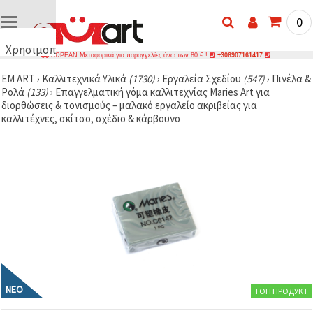
0
Χρησιμοποιούμε
ΔΩΡΕΑΝ Μεταφορικά για παραγγελίες άνω των 80 € !
+306907161417
cookies
EM ART
›
Καλλιτεχνικά Υλικά
(1730)
›
Εργαλεία Σχεδίου
(547)
›
Πινέλα &
🍪
Ρολά
(133)
›
Επαγγελματική γόμα καλλιτεχνίας Maries Art για
Χρησιμοποιούμε
διορθώσεις & τονισμούς – μαλακό εργαλείο ακριβείας για
cookies και
καλλιτέχνες, σκίτσο, σχέδιο & κάρβουνο
παρόμοιες
τεχνολογίες
για να
διασφαλίσουμε
τη σωστή
λειτουργία
του
ιστότοπου,
να
βελτιώσουμε
την
εμπειρία
σας και, με
τη
συγκατάθεσή
σας, να
ΝΈΟ
ТОП ПРОДУКТ
αναλύουμε
την