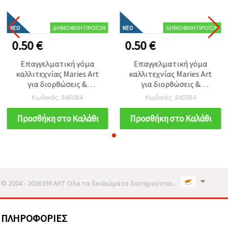
ΔΗΜΟΦΙΛΉ ΠΡΟΪΌΝ
ΔΗΜΟΦΙΛΉ ΠΡΟΪΌΝ
ΝΈΟ
ΝΈΟ
0.50 €
0.50 €
Επαγγελματική γόμα
Επαγγελματική γόμα
καλλιτεχνίας Maries Art
καλλιτεχνίας Maries Art
για διορθώσεις &
για διορθώσεις &
τονισμούς – μαλακό
τονισμούς – μαλακό
Κωδικός: 845084
Κωδικός: 845084
εργαλείο ακριβείας για
εργαλείο ακριβείας για
καλλιτέχνες, σκίτσο,
καλλιτέχνες, σκίτσο,
Προσθήκη στο Καλάθι
Προσθήκη στο Καλάθι
σχέδιο & κάρβουνο
σχέδιο & κάρβουνο
© 2004 - 2026 EM ART Όλα τα δικαιώματα διατηρούνται..
ΠΛΗΡΟΦΟΡΊΕΣ