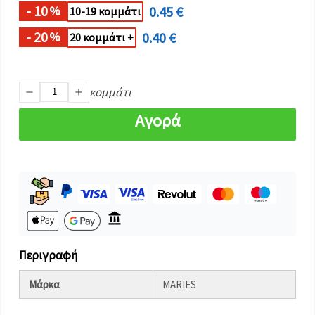
καθορίστε
- 10
0.45 €
%
10-19 κομμάτι
τις
προτιμήσεις
σας στις
- 20
0.40 €
%
20 κομμάτι +
ρυθμίσεις
επιλέγοντας
το
δεδομένο
κομμάτι
τύπο
cookies και
κάνοντας
Αγορά
κλικ στο
κουμπί
Αποθήκευση.
Στον
ιστότοπο!
Ρυθμίσεις
Περιγραφή
Μάρκα
MARIES