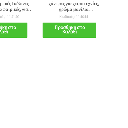
τικές Γυάλινες
χάντρες για χειροτεχνίες,
Χά
Σφαιρικές, για
χρώμα βανίλια
Πράσιν
ρτες και Δώρα,
(μονοχρωμία), 0,6–0,8 mm,
κός: 114140
Κωδικός: 114044
, Χρώμα 116 - 10
10 γρ.
Κ
γρ.
ήκη στο
Προσθήκη στο
Π
λάθι
Καλάθι