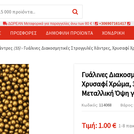
ΔΩΡΕΑΝ Μεταφορικά για παραγγελίες άνω των 80 € !
+306907161417
Σ
ΠΡΟΣΦΟΡΈΣ
ΔΗΜΟΦΙΛΉ ΠΡΟΪΌΝΤΑ
ΧΟΝΔΡΙΚΉ
άντρες
(55)
›
Γυάλινες Διακοσμητικές Στρογγυλές Χάντρες, Χρυσαφί Χρ
Γυάλινες Διακοσμ
Χρυσαφί Χρώμα, 
Μεταλλική Όψη γι
Κωδικός:
114068
Βάρος: 
Τιμή:
1.00 €
1-8 πα