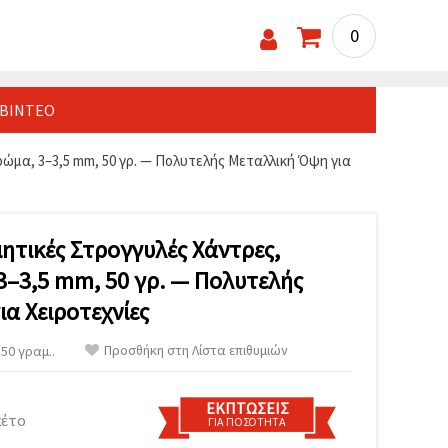
0
ΒΊΝΤΕΟ
ώμα, 3–3,5 mm, 50 γρ. — Πολυτελής Μεταλλική Όψη για
ητικές Στρογγυλές Χάντρες,
3–3,5 mm, 50 γρ. — Πολυτελής
α Χειροτεχνίες
Προσθήκη στη Λίστα επιθυμιών
50 γραμ..
ΕΚΠΤΏΣΕΙΣ
κέτο
ΓΙΑ ΠΟΣΌΤΗΤΑ