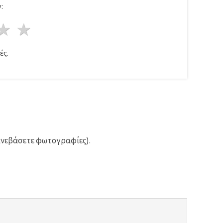
:
ρι
στέρια
3 Αστέρια
4 Αστέρια
5 Αστέρια
ές.
ανεβάσετε φωτογραφίες).