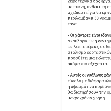
χειροτεχνικά σας έργα
με πυκνή, ανθεκτική σ
σχεδιαστεί για να εμπ
περιλαμβάνει 50 γραμ
έργα.
•
Οι χάντρες είναι ιδανι
σκουλαρικιών ή κεντη
ως λεπτομέρειες σε δ
στολισμό εορταστικών
προσθέτει μια εκλεπτ
ακόμα πιο αξέχαστα.
•
Αυτές οι γυάλινες χάν
εύκολα με διάφορα υλι
ή υφασμάτινα κορδόνια
θα διατηρήσουν την ομ
μακροχρόνια χρήση.