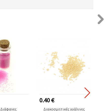
0.40 €
1.00
 Διάφανες
Διακοσμητικές γυάλινες
Διακ