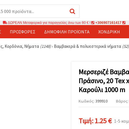
ΔΩΡΕΑΝ Μεταφορικά για παραγγελίες άνω των 80 € !
+306907161417
Σ
ΠΡΟΣΦΟΡΈΣ
ΔΗΜΟΦΙΛΉ ΠΡΟΪΌΝΤΑ
ΧΟΝΔΡΙΚΉ
ς, Κορδόνια, Νήματα
(1148)
›
Βαμβακερά & πολυεστερικά νήματα
(52)
Μερσεριζέ Βαμβα
Πράσινο, 20 Tex 
Καρούλι 1000 m
Κωδικός:
399910
Βάρος: 
Τιμή:
1.25 €
1-5 κο