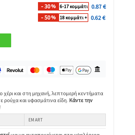
- 30
0.87 €
%
6-17 κομμάτι
- 50
0.62 €
%
18 κομμάτι +
το χέρι και στη μηχανή, λεπτομερή κεντήματα
σε ρούχα και υφασμάτινα είδη.
Κάντε την
!
EM ART
στεί
για να ανταποκρίνεται στα υψηλότερα