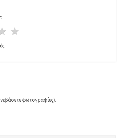
:
ρι
στέρια
3 Αστέρια
4 Αστέρια
5 Αστέρια
ές.
ανεβάσετε φωτογραφίες).