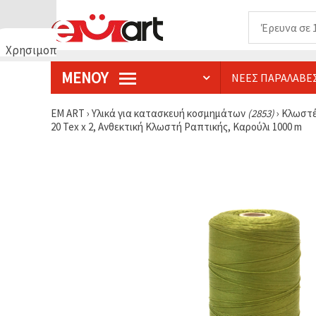
Χρησιμοποιούμε
cookies
ΜΕΝΟΎ
ΝΈΕΣ ΠΑΡΑΛΑΒΈ
🍪
Χρησιμοποιούμε
cookies και
EM ART
›
Υλικά για κατασκευή κοσμημάτων
(2853)
›
Κλωστέ
παρόμοιες
20 Tex x 2, Ανθεκτική Κλωστή Ραπτικής, Καρούλι 1000 m
τεχνολογίες
για να
διασφαλίσουμε
τη σωστή
λειτουργία
του
ιστότοπου,
να
βελτιώσουμε
την
εμπειρία
σας και, με
τη
συγκατάθεσή
σας, να
αναλύουμε
την