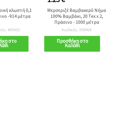
ική κλωστή 0,1
Μερσεριζέ Βαμβακερό Νήμα
Μερ
νο -914 μέτρα
100% Βαμβάκι, 20 Tex x 2,
Βαμβάκ
Πράσινο - 1000 μέτρα
Μωβ 
κός: 405602
Κωδικός: 399909
ήκη στο
Προσθήκη στο
Π
λάθι
Καλάθι