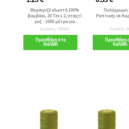
ματος
Μερσεριζέ κλωστή 100%
Πολύχρωμη
ς ροζ
βαμβάκι, 20 Tex x 2, σταχτί
Ραπτικής σε Καρ
, 8 μ.,
ροζ - 1000 μέτρα για
χειροτεχνίες
Κωδικός: 399920
Κωδικός: 4
Προσθήκη στο
Προσθήκη 
Καλάθι
Καλάθι