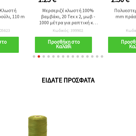
 Κλωστή
Μερσεριζέ κλωστή 100%
Πολυεστερ
ούλι, 110 m
βαμβάκι, 20 Tex x 2, μωβ -
mm πράσι
1000 μέτρα για ραπτική και
χειροτεχνίες
05623
Κωδικός: 399902
Κωδι
στο
Προσθήκη στο
Προσθ
Καλάθι
Κα
ΕΊΔΑΤΕ ΠΡΌΣΦΑΤΑ