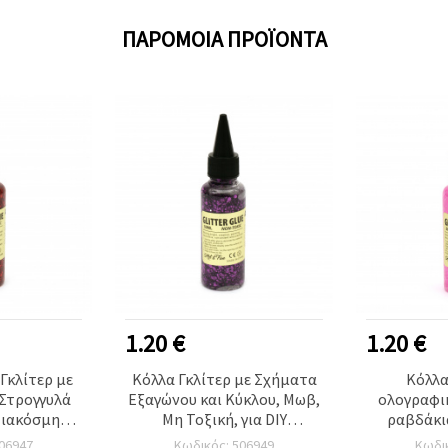
ΠΑΡΌΜΟΙΑ ΠΡΟΪΌΝΤΑ
1.20 €
1.20 €
Γκλίτερ με
Κόλλα Γκλίτερ με Σχήματα
Κόλλα
 Στρογγυλά
Εξαγώνου και Κύκλου, Μωβ,
ολογραφικ
Διακόσμηση
Μη Τοξική, για DIY
ραβδάκια
ευές, 50 ml
Χειροτεχνίες & Διακόσμηση,
ιδανική για
06947
Κωδικός: 506949
Κωδι