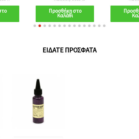
50 ml
στο
Προσθήκη στο
Προσθ
Καλάθι
Κα
ΕΊΔΑΤΕ ΠΡΌΣΦΑΤΑ