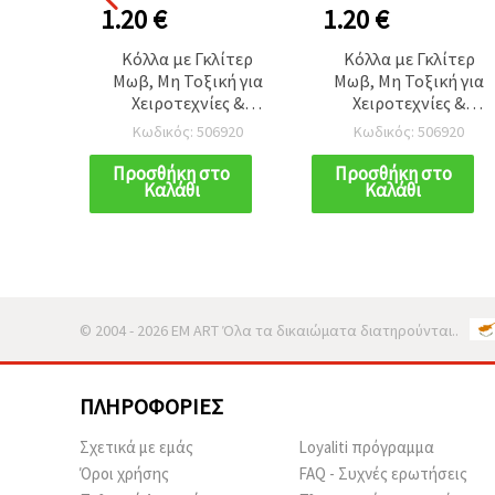
1.20 €
1.20 €
Κόλλα με Γκλίτερ
Κόλλα με Γκλίτερ
Μωβ, Μη Τοξική για
Μωβ, Μη Τοξική για
Χειροτεχνίες &
Χειροτεχνίες &
Διακόσμηση, 50 ml
Διακόσμηση, 50 ml
Κωδικός: 506920
Κωδικός: 506920
Προσθήκη στο
Προσθήκη στο
Καλάθι
Καλάθι
© 2004 - 2026 EM ART Όλα τα δικαιώματα διατηρούνται..
ΠΛΗΡΟΦΟΡΊΕΣ
Σχετικά με εμάς
Loyaliti πρόγραμμα
Όροι χρήσης
FAQ - Συχνές ερωτήσεις