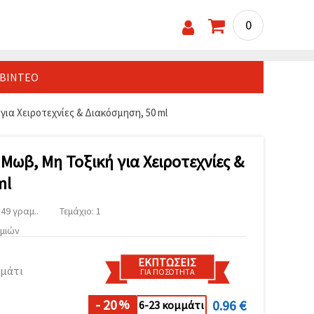
0
ΒΊΝΤΕΟ
για Χειροτεχνίες & Διακόσμηση, 50 ml
 Μωβ, Μη Τοξική για Χειροτεχνίες &
ml
49 γραμ..
Τεμάχιο: 1
υμιών
ΕΚΠΤΏΣΕΙΣ
μμάτι
ΓΙΑ ΠΟΣΌΤΗΤΑ
- 20
0.96 €
%
6-23 κομμάτι