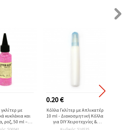
0.20 €
1.20
 γκλίτερ με
Κόλλα Γκλίτερ με Απλικατέρ
Κ
ά κυκλάκια και
10 ml - Διακοσμητική Κόλλα
Ολογ
, ροζ, 50 ml –
για DIY Χειροτεχνίες &
Ραβδά
 DIY χειροτεχνίες
Κατασκευές
Ιδανικ
κός: 506941
Κωδικός: 516535