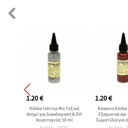
Ή ΠΡΟΪΌΝ
1.20 €
1.20 €
κόνη
Κόλλα Γκλίτερ Μη Τοξική
Κόκκινη Κόλλα 
Βαζάκι
Ασημί για Διακόσμηση & DIY
Εξαγωνικά και
ερ. 7–9
Χειροτεχνίες 50 ml
Σωματίδια για 
λίτερ
και DIY Κατασκ
Κωδικός: 506907
Κωδικός: 5