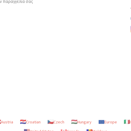
ν παραγγελία σας
Austria
Croatian
Czech
Hungary
Europe