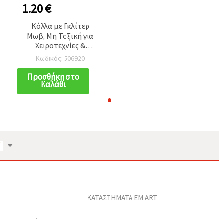
1.20 €
Κόλλα με Γκλίτερ
Μωβ, Μη Τοξική για
Χειροτεχνίες &
Διακόσμηση, 50 ml
Κωδικός: 506920
Προσθήκη στο
Καλάθι
ΚΑΤΑΣΤΗΜΑΤΑ EM ART