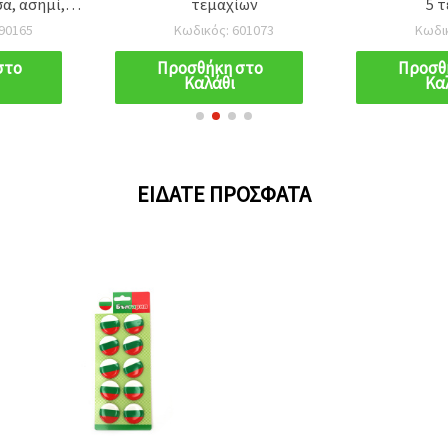
α, ασημί,
τεμαχίων
5 
- 10 τεμ.
90165
Κωδικός: 601073
Κωδι
στο
Προσθήκη στο
Προσθ
Καλάθι
Κα
ΕΊΔΑΤΕ ΠΡΌΣΦΑΤΑ