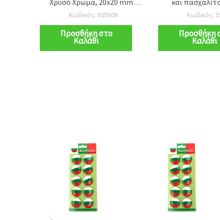
Χρυσό Χρώμα, 20x20 mm -
και πασχαλίτσ
Συσκευασία 12 τεμ.
25x25x10 mm 
Κωδικός: 505806
Κωδικός: 5
Προσθήκη στο
Προσθήκη 
Καλάθι
Καλάθι