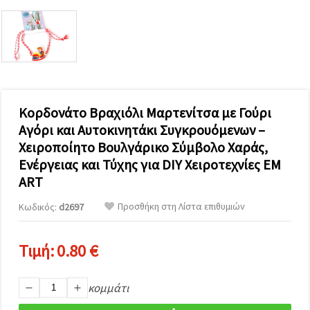
επισκεψιμότητα
και να
προβάλλουμε
πιο σχετικό
περιεχόμενο
και
διαφημίσεις,
μεταξύ
άλλων με
τη βοήθεια
Κορδονάτο Βραχιόλι Μαρτενίτσα με Γούρι
των
Αγόρι και Αυτοκινητάκι Συγκρουόμενων –
συνεργατών
μας για
Χειροποίητο Βουλγάρικο Σύμβολο Χαράς,
αναλύσεις
και
Ενέργειας και Τύχης για DIY Χειροτεχνίες EM
μάρκετινγκ.
ART
Μπορείτε
να
Προσθήκη στη Λίστα επιθυμιών
Κωδικός:
d2697
συμφωνήσετε
να
χρησιμοποιήσετε
όλα τα
Τιμή:
0.80 €
cookies
κάνοντας
κλικ στον
κομμάτι
ιστότοπο!
Ή