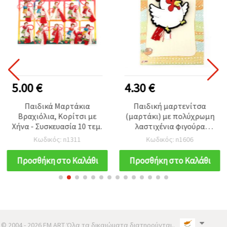
5.00 €
4.30 €
Παιδικά Μαρτάκια
Παιδική μαρτενίτσα
Βραχιόλια, Κορίτσι με
(μαρτάκι) με πολύχρωμη
Χήνα - Συσκευασία 10 τεμ.
λαστιχένια φιγούρα
κόκορα, Λευκό/Κόκκινο/
Κωδικός: n1311
Κωδικός: n1606
Κίτρινο – Συσκευασία 10
τεμ.
Προσθήκη στο Καλάθι
Προσθήκη στο Καλάθι
© 2004 - 2026 EM ART Όλα τα δικαιώματα διατηρούνται..