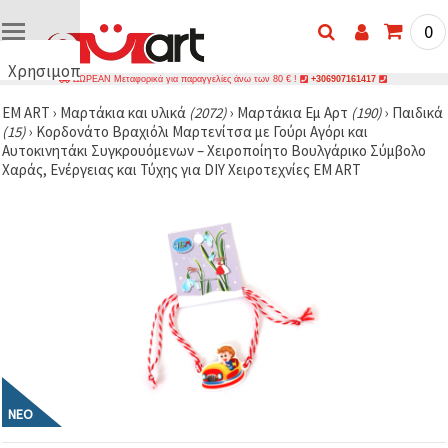
0
Χρησιμοποιούμε
ΔΩΡΕΑΝ Μεταφορικά για παραγγελίες άνω των 80 € !
+306907161417
cookies
EM ART
›
Μαρτάκια και υλικά
(2072)
›
Μαρτάκια Еμ Аρτ
(190)
›
Παιδικά
🍪
(15)
›
Κορδονάτο Βραχιόλι Μαρτενίτσα με Γούρι Αγόρι και
Χρησιμοποιούμε
Αυτοκινητάκι Συγκρουόμενων – Χειροποίητο Βουλγάρικο Σύμβολο
cookies και
Χαράς, Ενέργειας και Τύχης για DIY Χειροτεχνίες EM ART
παρόμοιες
τεχνολογίες
για να
διασφαλίσουμε
τη σωστή
λειτουργία
του
ιστότοπου,
να
βελτιώσουμε
την
εμπειρία
σας και, με
τη
συγκατάθεσή
σας, να
ΝΈΟ
αναλύουμε
την