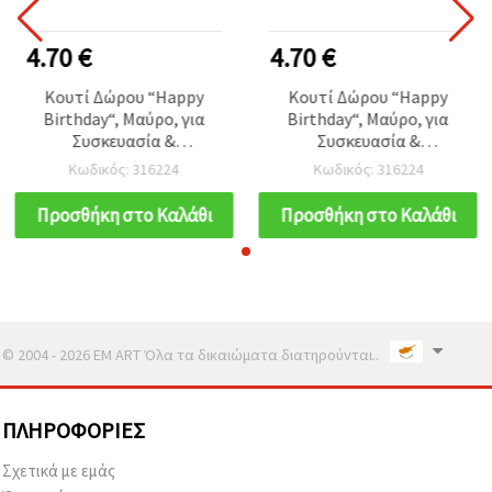
4.70 €
4.70 €
Κουτί Δώρου “Happy
Κουτί Δώρου “Happy
Birthday“, Μαύρο, για
Birthday“, Μαύρο, για
Συσκευασία &
Συσκευασία &
Χειροτεχνίες, 26x19x68
Χειροτεχνίες, 26x19x68
Κωδικός: 316224
Κωδικός: 316224
cm
cm
Προσθήκη στο Καλάθι
Προσθήκη στο Καλάθι
© 2004 - 2026 EM ART Όλα τα δικαιώματα διατηρούνται..
ΠΛΗΡΟΦΟΡΊΕΣ
Σχετικά με εμάς