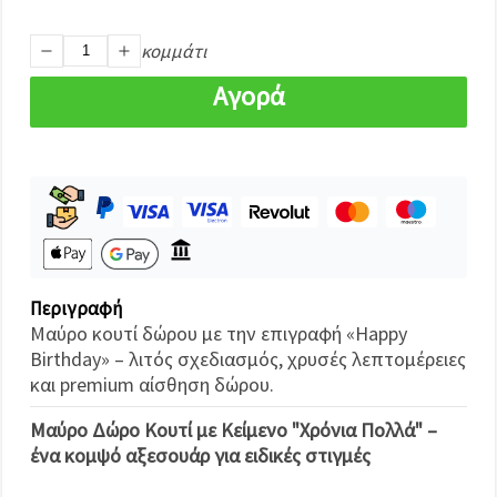
καθορίστε
τις
προτιμήσεις
κομμάτι
σας στις
ρυθμίσεις
Αγορά
επιλέγοντας
το
δεδομένο
τύπο
cookies και
κάνοντας
κλικ στο
κουμπί
Αποθήκευση.
Στον
Περιγραφή
ιστότοπο!
Μαύρο κουτί δώρου με την επιγραφή «Happy
Birthday» – λιτός σχεδιασμός, χρυσές λεπτομέρειες
Ρυθμίσεις
και premium αίσθηση δώρου.
Μαύρο Δώρο Κουτί με Κείμενο "Χρόνια Πολλά" –
ένα κομψό αξεσουάρ για ειδικές στιγμές