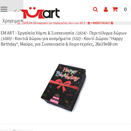
0
Χρησιμοποιούμε
ΔΩΡΕΑΝ Μεταφορικά για παραγγελίες άνω των 80 € !
+306907161417
cookies
EM ART
›
Εργαλεία Χόμπι & Συσκευασία
(1814)
›
Περιτύλιγμα δώρων
🍪
(1085)
›
Κουτιά δώρου για κοσμήματα
(532)
›
Κουτί Δώρου “Happy
Χρησιμοποιούμε
Birthday“, Μαύρο, για Συσκευασία & Χειροτεχνίες, 26x19x68 cm
cookies και
παρόμοιες
τεχνολογίες
για να
διασφαλίσουμε
τη σωστή
λειτουργία
του
ιστότοπου,
να
βελτιώσουμε
την
εμπειρία
σας και, με
τη
συγκατάθεσή
σας, να
αναλύουμε
την