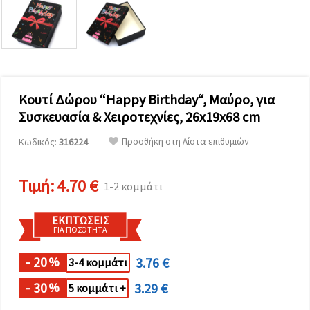
επισκεψιμότητα
και να
προβάλλουμε
πιο σχετικό
περιεχόμενο
και
διαφημίσεις,
μεταξύ
άλλων με
Κουτί Δώρου “Happy Birthday“, Μαύρο, για
τη βοήθεια
Συσκευασία & Χειροτεχνίες, 26x19x68 cm
των
συνεργατών
μας για
Προσθήκη στη Λίστα επιθυμιών
Κωδικός:
316224
αναλύσεις
και
μάρκετινγκ.
Τιμή:
4.70 €
1-2 κομμάτι
Μπορείτε
να
συμφωνήσετε
ΕΚΠΤΏΣΕΙΣ
να
ΓΙΑ ΠΟΣΌΤΗΤΑ
χρησιμοποιήσετε
όλα τα
cookies
- 20
3.76 €
%
3-4 κομμάτι
κάνοντας
κλικ στον
- 30
3.29 €
%
5 κομμάτι +
ιστότοπο!
Ή