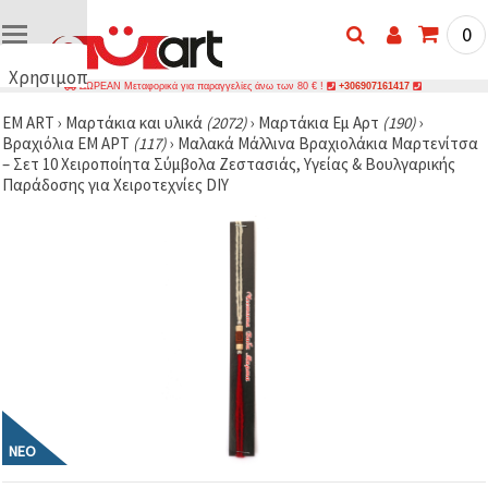
0
Χρησιμοποιούμε
ΔΩΡΕΑΝ Μεταφορικά για παραγγελίες άνω των 80 € !
+306907161417
cookies
EM ART
›
Μαρτάκια και υλικά
(2072)
›
Μαρτάκια Еμ Аρτ
(190)
›
🍪
Βραχιόλια ЕМ АРТ
(117)
›
Μαλακά Μάλλινα Βραχιολάκια Μαρτενίτσα
Χρησιμοποιούμε
– Σετ 10 Χειροποίητα Σύμβολα Ζεστασιάς, Υγείας & Βουλγαρικής
cookies και
Παράδοσης για Χειροτεχνίες DIY
παρόμοιες
τεχνολογίες
για να
διασφαλίσουμε
τη σωστή
λειτουργία
του
ιστότοπου,
να
βελτιώσουμε
την
εμπειρία
σας και, με
τη
συγκατάθεσή
σας, να
ΝΈΟ
αναλύουμε
την