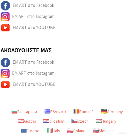
EM ART στο Facebook
EM ART στο Instagram
EM ART στο YOUTUBE
ΑΚΟΛΟΥΘΉΣΤΕ ΜΑΣ
EM ART στο Facebook
EM ART στο Instagram
EM ART στο YOUTUBE
Български
Ελληνικά
Română
Germany
Austria
Croatian
Czech
Hungary
Europe
Italy
Poland
Slovakia