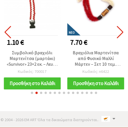
ΝΈΟ
1.10 €
7.70 €
Συμβολικό βραχιόλι
Βραχιόλια Μαρτενίτσα
Μαρτενίτσα (μαρτάκι)
από Φυσικό Μαλλί
«Survivor» 23×2 εκ. – Λευκό
Μάρτεν – Σετ 10 τεμ.,
& Κόκκινο, παράδοση για
Απαλά Χειροποίητα
Κωδικός: 700017
Κωδικός: n6422
υγεία & τύχη
Σύμβολα Ζεστασιάς,
Υγείας & Βουλγαρικής
Προσθήκη στο Καλάθι
Προσθήκη στο Καλάθι
Παράδοσης για
Κατασκευές & Hobby
Craft
© 2004 - 2026 EM ART Όλα τα δικαιώματα διατηρούνται..