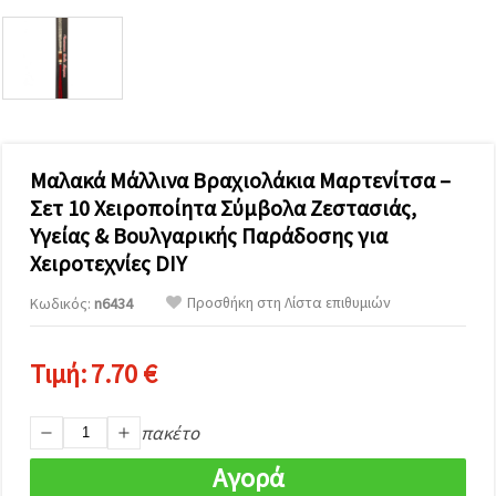
επισκεψιμότητα
και να
προβάλλουμε
πιο σχετικό
περιεχόμενο
και
διαφημίσεις,
μεταξύ
άλλων με
τη βοήθεια
Μαλακά Μάλλινα Βραχιολάκια Μαρτενίτσα –
των
Σετ 10 Χειροποίητα Σύμβολα Ζεστασιάς,
συνεργατών
μας για
Υγείας & Βουλγαρικής Παράδοσης για
αναλύσεις
και
Χειροτεχνίες DIY
μάρκετινγκ.
Προσθήκη στη Λίστα επιθυμιών
Μπορείτε
Κωδικός:
n6434
να
συμφωνήσετε
να
Τιμή:
7.70 €
χρησιμοποιήσετε
όλα τα
cookies
κάνοντας
πακέτο
κλικ στον
ιστότοπο!
Αγορά
Ή